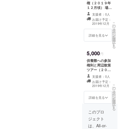
権（２０１９年
望の品
１２月頃） 場
のサイ
所：岐阜県山県
ズ・色
支援者：0人
市
を備考
お届け予定：
欄に記
こ
2019年12月
の
載して
リ
タ
いただ
ー
ン
きます
詳細を見る
を
選
ようお
択
す
願いい
る
たしま
5,000
す」 ※
円
デザイ
供養際への参加
ンは未
権利と周辺散策
定で
ツアー（２０１
す。決
９年１２月頃）
支援者：0人
まり次
第お知
お届け予定：
こ
2019年12月
らせし
の
リ
ます。
タ
ー
ン
詳細を見る
を
選
択
す
る
このプロ
ジェクト
は、All-or-