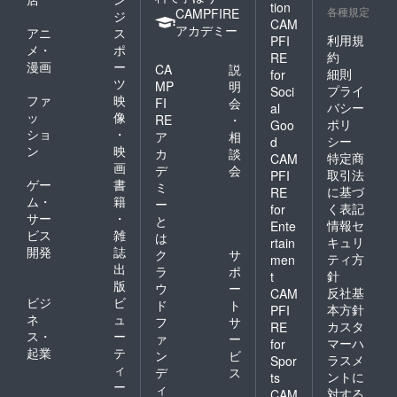
tion
各種規定
CAMPFIRE
ジ
CAM
アカデミー
アニ
ス
利用規
PFI
メ・
ポ
約
RE
漫画
ー
CA
説
細則
for
ツ
MP
明
プライ
Soci
ファ
映
FI
会
バシー
al
ッ
像
RE
・
ポリ
Goo
ショ
・
ア
相
シー
d
ン
映
カ
談
特定商
CAM
画
デ
会
取引法
PFI
ゲー
書
ミ
に基づ
RE
ム・
籍
ー
く表記
for
サー
・
と
情報セ
Ente
ビス
雑
は
キュリ
rtain
開発
誌
ク
サ
ティ方
men
出
ラ
ポ
針
t
版
ウ
ー
反社基
CAM
ビジ
ビ
ド
ト
本方針
PFI
ネ
ュ
フ
サ
カスタ
RE
ス・
ー
ァ
ー
マーハ
for
起業
テ
ン
ビ
ラスメ
Spor
ィ
デ
ス
ントに
ts
ー
ィ
対する
CAM