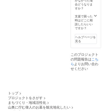
かなかった場
合どうなりま
すか？
支援で困った
時はどこに相
談したらいい
ですか？
ヘルプページを
見る
このプロジェクト
の問題報告は
こち
ら
よりお問い合わ
せください
トップ
>
プロジェクトをさがす
>
まちづくり・地域活性化
>
山奥に佇む偉人のお墓を観光地化したい
>