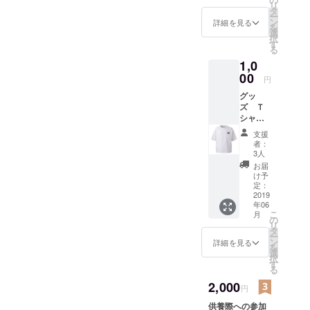
リ
タ
ー
ン
詳細を見る
を
選
択
す
る
1,0
00
円
グッ
ズ Ｔ
シャツ
（サイ
支援
ズ：S、
者：
M、L、
3人
LL）
お届
（色：
け予
ホワイ
定：
ト、ブ
2019
年06
ラッ
こ
月
ク、グ
の
リ
レー、
タ
ー
グリー
ン
詳細を見る
を
ン、ネ
選
択
イ
す
る
ビー、
カー
2,000
円
キー）
供養際への参加
「ご希