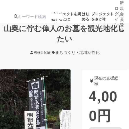
新
ロ
規
グ
会
プロジェクトを掲
はじ
プロジェクト
/
載するには
める
をさがす
イ
員
ン
登
山奥に佇む偉人のお墓を観光地化し
録
たい
人気のプロ
注目のリ
注目の新着プロ
募集終了が近いプ
もうすぐ公開
Aketi Nari
まちづくり・地域活性化
ジェクト
ターン
ジェクト
ロジェクト
されます
アート・写真
音楽
現在の支援総
額
4,00
テクノロジー・ガジェット
ゲーム・サ
0
円
映像・映画
書籍・雑誌
ビジネス・起業
チャレンジ