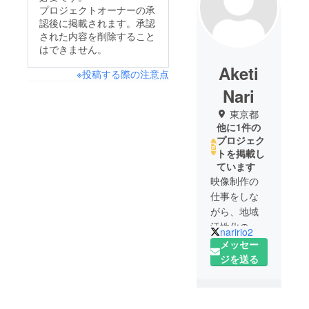
プロジェクトオーナーの承
認後に掲載されます。承認
された内容を削除すること
はできません。
Aketi
※投稿する際の注意点
Nari
東京都
他に1件の
プロジェク
トを掲載し
ています
映像制作の
仕事をしな
がら、地域
活性化のプ
naririo2
ロジェクト
メッセー
に力をいれ
ジを送る
ています。
この場を通
して、さま