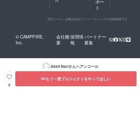
ポー
ト
「QRコード」は株式会社デンソーウェーブの登録商標です。
© CAMPFIRE,
会社概
採用情
パートナー
Inc.
要
報
募集
Aketi Nari
さんへアンコール
もう一度プロジェクトをやってほしい
0