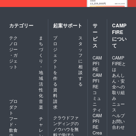
カテゴリー
起案サポート
サ
CAMP
ー
FIRE
テク
ま
プ
ス
ビ
につい
ノロ
ち
ロ
タ
ス
て
ジー
づ
ジ
ッ
・ガ
く
ェ
フ
CAM
CAMP
ジェ
り
ク
に
PFI
FIREと
ット
・
ト
相
RE
は
地
を
談
CAM
あんし
域
作
す
PFI
ん・安
活
る
る
RE
全への
性
資
コ
取り組
化
料
ミュ
み
プロ
音
請
ニ
ニュー
ダク
楽
求
ティ
ス
ト
CAM
ヘルプ
クラウドファ
フー
チ
PFI
お問い
ンディングの
ド・
ャ
RE
合わせ
ノウハウを無
飲食
レ
Crea
料で学ぼう
店
ン