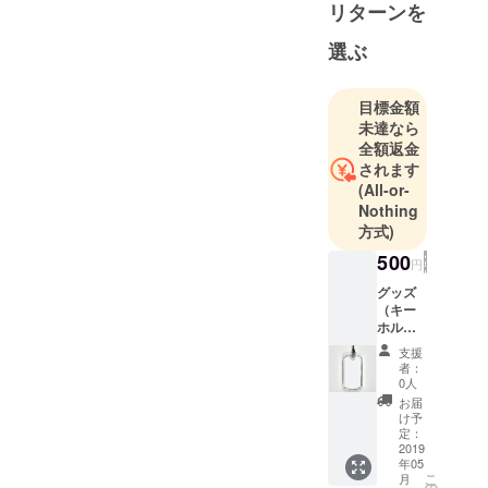
リターンを
ざまなプロ
ジェクトを
選ぶ
展開してい
きたいと
目標金額
思っており
未達なら
全額返金
されます
(All-or-
Nothing
方式)
500
円
グッズ
（キー
ホル
ダー）※
支援
デザイ
者：
ンは未
0人
定で
お届
す。決
け予
まり次
定：
第お知
2019
年05
らせし
こ
月
ます。
の