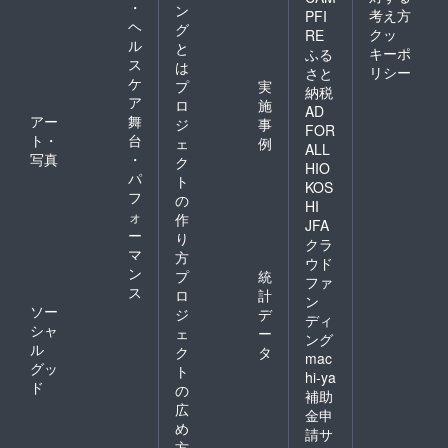
・
ン
考え方
PFI
ヘ
グ
クッ
RE
ル
と
キーポ
ふる
ス
は
リシー
さと
ケ
プ
実
納税
ア
ロ
施
AD
アー
舞
ジ
事
FOR
ト・
台
ェ
例
ALL
写真
・
ク
HIO
パ
ト
KOS
フ
の
HI
ォ
作
JFA
ー
り
クラ
マ
方
ウド
ン
プ
統
ファ
ス
ロ
計
ン
ソー
ジ
デ
ディ
シャ
ェ
ー
ング
ル
ク
タ
mac
グッ
ト
hi-ya
ド
の
補助
広
金申
め
請サ
方