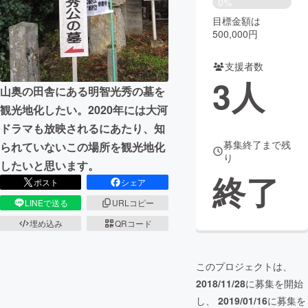
0%
目標金額は
まちづくり・地域活性化
500,000円
支援者数
CAMPFIRE for Social Good
CAMPFIRE Creation
3
人
CAMPFIREふるさと納税
machi-ya
コミュニティ
山奥の田舎にある明智光秀の墓を
観光地化したい。2020年には大河
ドラマも放映されるにあたり、知
募集終了まで残
られていないこの場所を観光地化
り
したいと思います。
終了
ポスト
シェア
LINEで送る
URLコピー
埋め込み
QRコード
このプロジェクトは、
2018/11/28
に募集を開始
し、
2019/01/16
に募集を