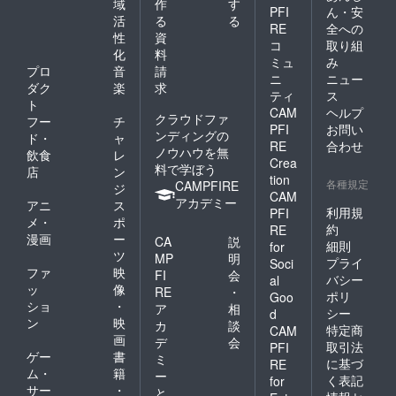
域
作
す
PFI
ん・安
活
る
る
RE
全への
性
資
コ
取り組
化
料
ミュ
み
プロ
音
請
ニ
ニュー
ダク
楽
求
ティ
ス
ト
CAM
ヘルプ
クラウドファ
フー
チ
PFI
お問い
ンディングの
ド・
ャ
RE
合わせ
ノウハウを無
飲食
レ
Crea
料で学ぼう
店
ン
tion
各種規定
CAMPFIRE
ジ
CAM
アカデミー
アニ
ス
利用規
PFI
メ・
ポ
約
RE
漫画
ー
CA
説
細則
for
ツ
MP
明
プライ
Soci
ファ
映
FI
会
バシー
al
ッ
像
RE
・
ポリ
Goo
ショ
・
ア
相
シー
d
ン
映
カ
談
特定商
CAM
画
デ
会
取引法
PFI
ゲー
書
ミ
に基づ
RE
ム・
籍
ー
く表記
for
サー
・
と