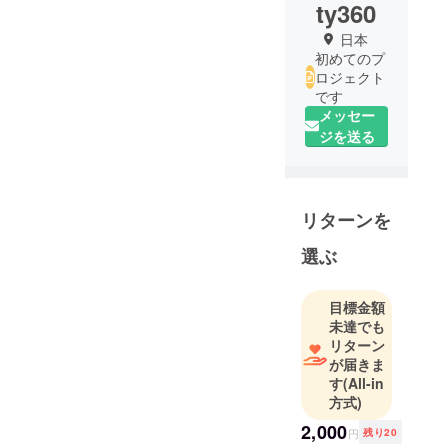
ty360
日本
初めてのプ
ロジェクト
です
メッセー
ジを送る
リターンを
選ぶ
目標金額
未達でも
リターン
が届きま
す
(All-in
方式)
2,000
円
残り20