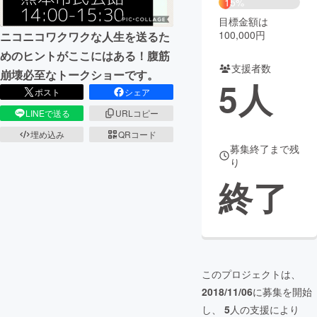
15%
目標金額は
まちづくり・地域活性化
100,000円
ニコニコワクワクな人生を送るた
めのヒントがここにはある！腹筋
支援者数
CAMPFIRE for Social Good
CAMPFIRE Creation
崩壊必至なトークショーです。
5
人
CAMPFIREふるさと納税
machi-ya
コミュニティ
ポスト
シェア
LINEで送る
URLコピー
埋め込み
QRコード
募集終了まで残
り
終了
このプロジェクトは、
2018/11/06
に募集を開始
し、
5
人の支援により