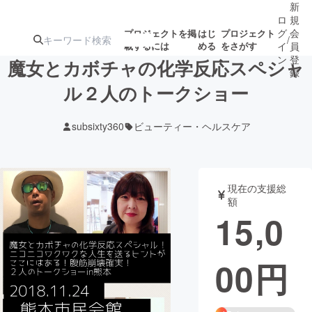
新
ロ
規
グ
会
プロジェクトを掲
はじ
プロジェクト
/
載するには
める
をさがす
イ
員
ン
登
魔女とカボチャの化学反応スペシャ
録
ル２人のトークショー
人気のプロ
注目のリ
注目の新着プロ
募集終了が近いプ
もうすぐ公開
subsixty360
ビューティー・ヘルスケア
ジェクト
ターン
ジェクト
ロジェクト
されます
アート・写真
音楽
現在の支援総
額
15,0
テクノロジー・ガジェット
ゲーム・サ
00
円
映像・映画
書籍・雑誌
ビジネス・起業
チャレンジ