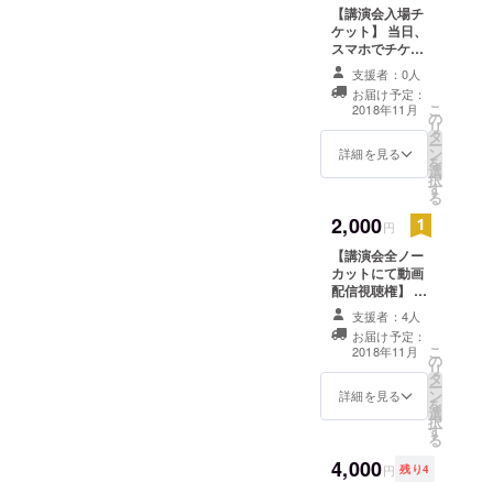
【講演会入場チ
ケット】 当日、
スマホでチケッ
ト確認して観覧
支援者：0人
いただけます。
お届け予定：
こ
2018年11月
の
リ
タ
ー
ン
詳細を見る
を
選
択
す
る
2,000
円
【講演会全ノー
カットにて動画
配信視聴権】 当
日、会場に来ら
支援者：4人
れない方々へ後
お届け予定：
日、URLをお送
こ
2018年11月
の
りしてノーカッ
リ
タ
ト全編をご覧い
ー
ン
ただける権利で
詳細を見る
を
選
す。 会場にいる
択
す
ライブ感を少し
る
でもお伝えでき
4,000
るように見やす
円
残り4
く編集します。