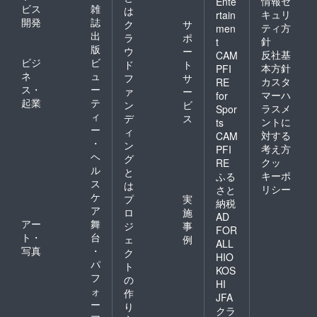
情報セ
Ente
ビス
雑
は
キュリ
rtain
開発
誌
ク
サ
ティ方
men
出
ラ
ポ
針
t
版
ウ
ー
反社基
CAM
ビジ
ビ
ド
ト
本方針
PFI
ネ
ュ
フ
サ
カスタ
RE
ス・
ー
ァ
ー
マーハ
for
起業
テ
ン
ビ
ラスメ
Spor
ィ
デ
ス
ントに
ts
ー
ィ
対する
CAM
・
ン
考え方
PFI
ヘ
グ
クッ
RE
ル
と
キーポ
ふる
ス
は
リシー
さと
ケ
プ
実
納税
ア
ロ
施
AD
アー
舞
ジ
事
FOR
ト・
台
ェ
例
ALL
写真
・
ク
HIO
パ
ト
KOS
フ
の
HI
ォ
作
JFA
ー
り
クラ