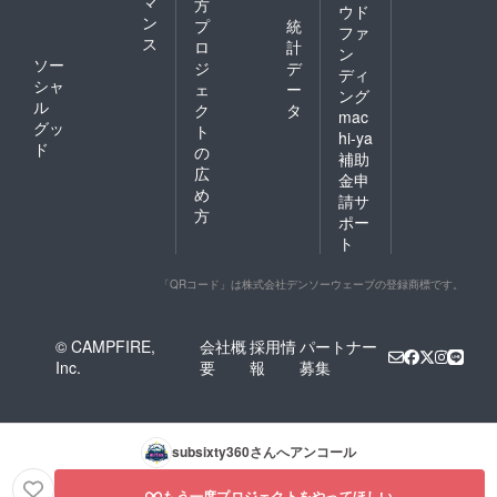
マ
方
ウド
ン
プ
統
ファ
ス
ロ
計
ン
ソー
ジ
デ
ディ
シャ
ェ
ー
ング
ル
ク
タ
mac
グッ
ト
hi-ya
ド
の
補助
広
金申
め
請サ
方
ポー
ト
「QRコード」は株式会社デンソーウェーブの登録商標です。
© CAMPFIRE,
会社概
採用情
パートナー
Inc.
要
報
募集
subsixty360
さんへアンコール
もう一度プロジェクトをやってほしい