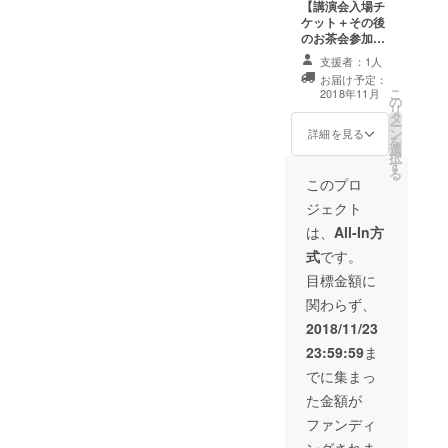
【講演会入場チ
ケット＋その後
のお茶会参加
権】 講演会終了
支援者：1人
後16:30～18:00
お届け予定：
まで某会場での
こ
2018年11月
の
お茶会に参加い
リ
タ
ただけます。魔
ー
ン
女とかぼちゃに
詳細を見る
を
選
質問や相談し放
択
す
題。
る
このプロ
ジェクト
は、
All-In方
式
です。
目標金額に
関わらず、
2018/11/23
23:59:59
ま
でに集まっ
た金額が
ファンディ
ングされま