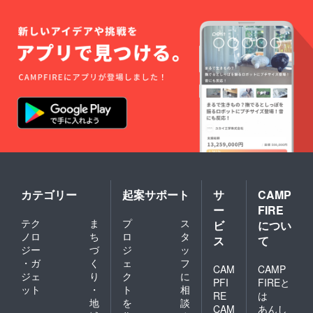
カテゴリー
起案サポート
サ
CAMP
ー
FIRE
テク
ま
プ
ス
ビ
につい
ノロ
ち
ロ
タ
ス
て
ジー
づ
ジ
ッ
・ガ
く
ェ
フ
CAM
CAMP
ジェ
り
ク
に
PFI
FIREと
ット
・
ト
相
RE
は
地
を
談
CAM
あんし