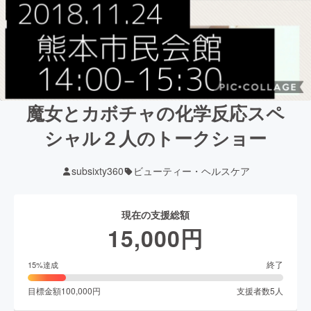
魔女とカボチャの化学反応スペ
シャル２人のトークショー
subsixty360
ビューティー・ヘルスケア
現在の支援総額
15,000
円
終了
15
%達成
目標金額
100,000
円
支援者数
5
人