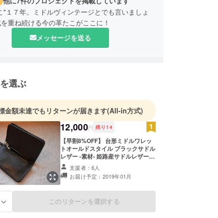
他に7件のプロジェクトを掲載しています
こ"１７年。ミドルヴィンテージとでも言いましょ
成を重ね続ける今の革たこがここに！
メッセージを送る
を選ぶ
標金額未達でもリターンが届きます
(All-in方式)
12,000
円
残り
14
【早割8%OFF】 台形ミドルワレッ
トオールドスタイル ブラックサドル
レザー -素材- 姫路産サドルレザー
(牛革) Made in japan
支援者：6人
お届け予定：2019年01月
このリターンを選択する
る