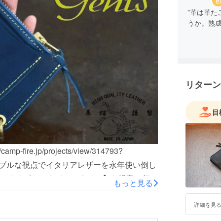
"革は革た
うか。熟
リターン
目
e.jp/projects/view/314793?
サステナブルな視点でイタリアレザーを永年使い倒し
できるポケットインスタイル】を提案。伝統
もっと見る
・領収書もしっかり収納できるシンプルな財
詳細を見
で修理致します!