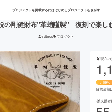
プロジェクトを掲載するには
はじめる
プロジェクトをさがす
説の剛健財布"革蛸謹製" 復刻で楽
evibros
プロダクト
注目のリターン
注目の新着プロジェクト
募集終了が近いプロジェクト
も
現在の
音楽
舞台・パフォーマンス
1,
ゲーム・サービス開発
フード・飲食店
1,109%
書籍・雑誌出版
アニメ・漫画
目標金額は1
支援者
チャレンジ
ビューティー・ヘルスケ
55