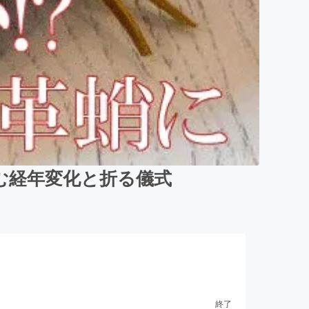
しむ経年変化と折る儀式
終了