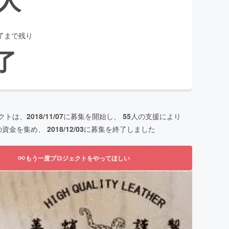
了まで残り
了
クトは、
2018/11/07
に募集を開始し、
55
人の支援により
の資金を集め、
2018/12/03
に募集を終了しました
もう一度プロジェクトをやってほしい