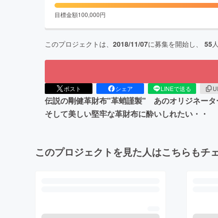
目標金額
100,000
円
このプロジェクトは、
2018/11/07
に募集を開始し、
55
ポスト
シェア
LINEで送る
U
伝説の剛健革財布"革蛸謹製" あのオリジネー
そして美しい堅牢な革財布に酔いしれたい・・
このプロジェクトを見た人はこちらもチ