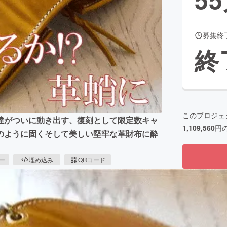
募集終
CAMPFIRE for Social Good
CAMPFIRE Creation
終
CAMPFIREふるさと納税
machi-ya
コミュニティ
このプロジェ
達がついに動き出す、復刻として限定数キャ
1,109,560
円
のように固くそして美しい堅牢な革財布に酔
ピー
埋め込み
QRコード