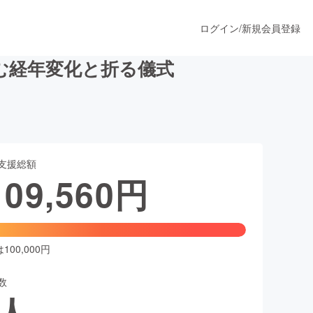
ログイン
/
新規会員登録
しむ経年変化と折る儀式
うすぐ公開されます
支援総額
プロダクト
109,560
円
ファッション
スポーツ
00,000円
数
ア
ソーシャルグッド
人