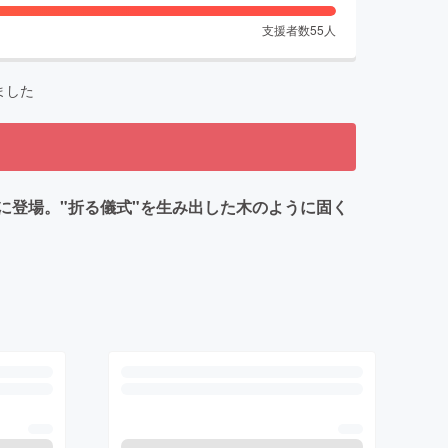
支援者数
55
人
ました
に登場。"折る儀式"を生み出した木のように固く