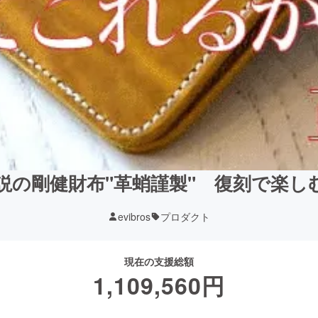
説の剛健財布"革蛸謹製" 復刻で楽
evibros
プロダクト
現在の支援総額
1,109,560
円