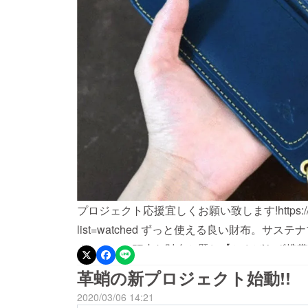
プロジェクト応援宜しくお願い致します!https://camp-fir
list=watched ずっと使える良い財布。
ませんか。頑丈な財布と題し【かさばらず携帯
の台形スタイルでスマホ・通帳・お金・カード
革蛸の新プロジェクト始動!!
布が登場、使用で傷んだパーツはアフターケア
2020/03/06 14:21