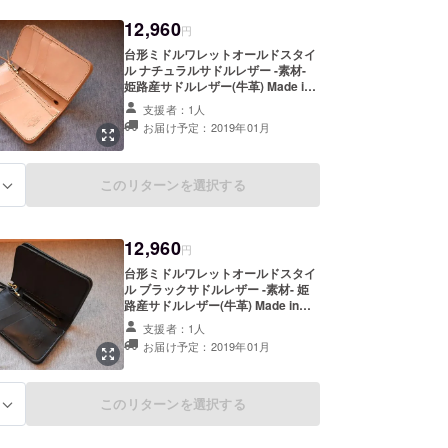
12,960
円
台形ミドルワレットオールドスタイ
ル ナチュラルサドルレザー -素材-
姫路産サドルレザー(牛革) Made in
japan
支援者：1人
お届け予定：2019年01月
このリターンを選択する
る
12,960
円
台形ミドルワレットオールドスタイ
ル ブラックサドルレザー -素材- 姫
路産サドルレザー(牛革) Made in
japan
支援者：1人
お届け予定：2019年01月
このリターンを選択する
る