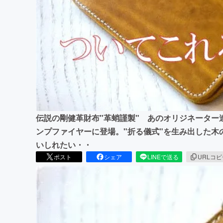
まちづくり・地域活性化
伝説の剛健革財布"革蛸謹製" あのオリジネーター
ンプファイヤーに登場。"折る儀式"を生み出した木
いしれたい・・
ポスト
シェア
LINEで送る
URLコ