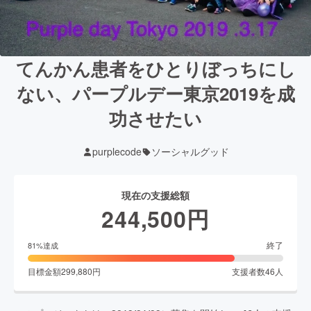
てんかん患者をひとりぼっちにし
ない、パープルデー東京2019を成
功させたい
purplecode
ソーシャルグッド
現在の支援総額
244,500
円
終了
81
%達成
目標金額
299,880
円
支援者数
46
人