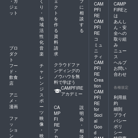
・ガ
く
ェ
フ
CAM
CAMP
ジェ
り
ク
に
PFI
FIREと
ット
・
ト
相
RE
は
地
を
談
CAM
あんし
域
作
す
PFI
ん・安
活
る
る
RE
全への
性
資
コ
取り組
化
料
ミュ
み
プロ
音
請
ニ
ニュー
ダク
楽
求
ティ
ス
ト
CAM
ヘルプ
クラウドファ
フー
チ
PFI
お問い
ンディングの
ド・
ャ
RE
合わせ
ノウハウを無
飲食
レ
Crea
料で学ぼう
店
ン
tion
各種規定
CAMPFIRE
ジ
CAM
アカデミー
アニ
ス
利用規
PFI
メ・
ポ
約
RE
漫画
ー
CA
説
細則
for
ツ
MP
明
プライ
Soci
ファ
映
FI
会
バシー
al
ッ
像
RE
・
ポリ
Goo
ショ
・
ア
相
シー
d
ン
映
カ
談
特定商