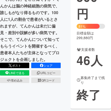
んかんは脳の神経細胞の病気で、
円
まちづくり・地域活性化
誰しもがなり得るものです。100
人に1人の割合で患者がいるとさ
CAMPFIRE for Social Good
CAMPFIRE Creation
れますが、てんかんは未だに偏
81%
CAMPFIREふるさと納税
machi-ya
コミュニティ
見・差別や誤解が多い病気です。
目標金額は
299,880円
そこで、てんかんについて知って
もらうイベントを開催するべく、
支援者数
患者本人たちが主体となってプロ
46
人
ジェクトを企画しました。
ポスト
シェア
LINEで送る
URLコピー
募集終了まで残
埋め込み
QRコード
り
終了