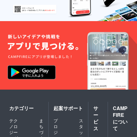
カテゴリー
起案サポート
サ
CAMP
ー
FIRE
テク
ま
プ
ス
ビ
につい
ノロ
ち
ロ
タ
ス
て
ジー
づ
ジ
ッ