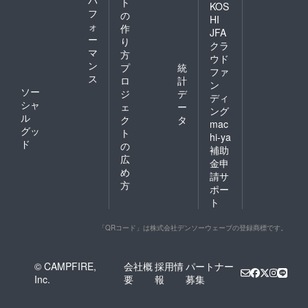
ト
KOS
フ
の
HI
ォ
作
JFA
ー
り
クラ
マ
方
ウド
ン
プ
統
ファ
ス
ロ
計
ン
ソー
ジ
デ
ディ
シャ
ェ
ー
ング
ル
ク
タ
mac
グッ
ト
hi-ya
ド
の
補助
広
金申
め
請サ
方
ポー
ト
「QRコード」は株式会社デンソーウェーブの登録商標です。
© CAMPFIRE,
会社概
採用情
パートナー
Inc.
要
報
募集