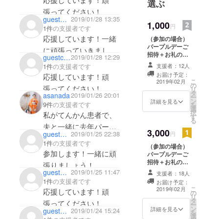
選ぶ
民の知識・
張ってください！
理解の向上
guestd3a8c35565
2019/01/28 13:35
1,000
円
1件
の支援者です
を目指し活
応援しています！一緒
（参加の場合）
動していま
パープルデーご
に頑張っていきましょ
す。東京で
招待＋お礼の
guestc5d54d0a12
2019/01/28 12:29
う！！
のパープル
メール
1件
の支援者です
支援者：12人
デーを主催
お届け予定：
応援しています！頑
こ
2019年02月
していま
の
張ってください！
リ
タ
す。
asanada
2019/01/26 20:01
ー
ン
詳細を見る
9件
の支援者です
を
選
択
私がてんかん患者で、
す
る
夫と一緒に去年パープ
3,000
guestaf3a6556dc
2019/01/25 22:38
円
ルデー東京に参加しま
1件
の支援者です
（参加の場合）
した。先ほど夫が夫婦
参加します！一緒に頑
パープルデーご
２人でPurple Codeの活
招待＋お礼の
張りましょう！
メール＋当日協
guest0722d26208
2019/01/25 11:47
動サポートをしようと
支援者：18人
賛者お名前の掲
1件
の支援者です
お届け予定：
言ってくれ支援するこ
示
こ
2019年02月
応援しています！頑
の
とにしました。自分も
リ
タ
張ってください！
ー
含め世界中に普通に多
ン
詳細を見る
guest3ba15d17fb
2019/01/24 15:24
を
選