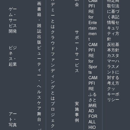
CAM
画
デ
会
取引法
PFI
ゲー
書
ミ
に基づ
RE
ム・
籍
ー
く表記
for
サー
・
と
情報セ
Ente
ビス
雑
は
キュリ
rtain
開発
誌
ク
サ
ティ方
men
出
ラ
ポ
針
t
版
ウ
ー
反社基
CAM
ビジ
ビ
ド
ト
本方針
PFI
ネ
ュ
フ
サ
カスタ
RE
ス・
ー
ァ
ー
マーハ
for
起業
テ
ン
ビ
ラスメ
Spor
ィ
デ
ス
ントに
ts
ー
ィ
対する
CAM
・
ン
考え方
PFI
ヘ
グ
クッ
RE
ル
と
キーポ
ふる
ス
は
リシー
さと
ケ
プ
実
納税
ア
ロ
施
AD
アー
舞
ジ
事
FOR
ト・
台
ェ
例
ALL
写真
・
ク
HIO
パ