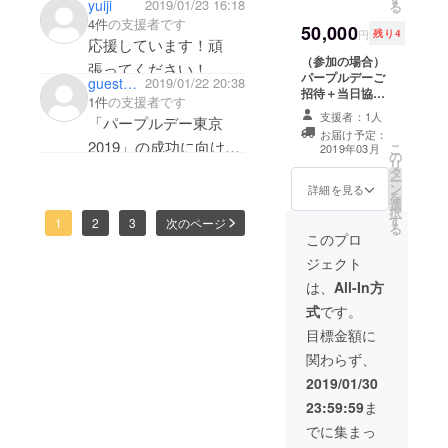
yuiji
2019/01/23 16:18
る
4件
の支援者です
50,000
円
残り4
応援しています！頑
（参加の場合）
張ってください！
パープルデーご
guestde42deed3d
2019/01/22 20:38
招待＋当日協賛
1件
の支援者です
者お名前の掲示
支援者：1人
「パープルデー東京
＋参加賞＋お礼
お届け予定：
の手紙＋作成さ
2019」の成功に向けて
こ
2019年03月
の
れたメッセージ
リ
頑張ってください！
タ
アートの貸し出
ー
ン
し
詳細を見る
応援しています！
を
選
択
す
1
2
3
次のページ
る
このプロ
ジェクト
は、
All-In方
式
です。
目標金額に
関わらず、
2019/01/30
23:59:59
ま
でに集まっ