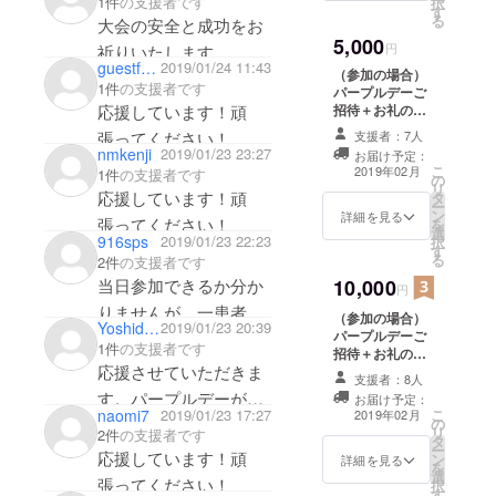
1件
の支援者です
くのてんかん患者がい
択
す
る
大会の安全と成功をお
て、色んな生き方をし
5,000
円
祈りいたします。 皆
ているし、色んな生き
guestfefdd32259
2019/01/24 11:43
（参加の場合）
様がんばってくださ
方ができることをこの
1件
の支援者です
パープルデーご
活動を通じてもっと伝
応援しています！頑
招待＋お礼の手
紙＋当日協賛者
わることを願ってま
張ってください！
支援者：7人
お名前の掲示
nmkenji
2019/01/23 23:27
お届け予定：
す。
当日も参加させていた
こ
2019年02月
1件
の支援者です
の
リ
だきます。
応援しています！頑
タ
ー
ン
詳細を見る
張ってください！
を
選
916sps
2019/01/23 22:23
択
す
る
2件
の支援者です
当日参加できるか分か
10,000
円
りませんが、一患者と
（参加の場合）
Yoshida Hirohito
2019/01/23 20:39
パープルデーご
して応援します。
1件
の支援者です
招待＋お礼の手
応援させていただきま
紙＋当日協賛者
支援者：8人
お名前の掲示＋
す。パープルデーが広
お届け予定：
参加賞
naomi7
2019/01/23 17:27
こ
2019年02月
く認知されるよう活動
の
リ
2件
の支援者です
タ
頑張ってください！
ー
応援しています！頑
ン
詳細を見る
を
選
張ってください！
択
す