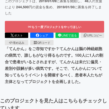
このプロジェクトは、
2019/01/09
に募集を開始し、
46
人の支援
により
244,500
円の資金を集め、
2019/01/30
に募集を終了しま
した
もう一度プロジェクトをやってほしい
ポスト
シェア
LINEで送る
URLコピー
埋め込み
QRコード
「てんかん」をご存知ですか？てんかんは脳の神経細胞
の病気で、誰しもがなり得るものです。100人に1人の割
合で患者がいるとされますが、てんかんは未だに偏見・
差別や誤解が多い病気です。そこで、てんかんについて
知ってもらうイベントを開催するべく、患者本人たちが
主体となってプロジェクトを企画しました。
このプロジェクトを見た人はこちらもチェックし
ています