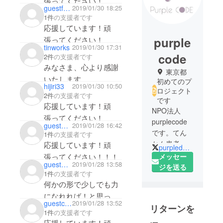
張ってください！
guestfce32d7f4c
2019/01/30 18:25
1件
の支援者です
応援しています！頑
purple
張ってください！
tinworks
2019/01/30 17:31
code
2件
の支援者です
みなさま、心より感謝
東京都
いたします。
初めてのプ
hijiri33
2019/01/30 10:50
応援しています！記憶
ロジェクト
2件
の支援者です
です
に残る素晴らしいパー
応援しています！頑
NPO法人
プルデー 東京になりま
張ってください！
purplecode
guest682678ffc2
2019/01/28 16:42
すように！！
です。てん
1件
の支援者です
かん患者に
応援しています！頑
purpledaytokyo
よって運営
張ってください！！！
メッセー
guest7168336995
2019/01/28 13:58
されていま
ジを送る
1件
の支援者です
す。患者自
何かの形で少しでも力
身がもつセ
になれれば！と思って
ルフスティ
guestc62589c376
2019/01/28 13:52
リターンを
おります。
グマの軽減
1件
の支援者です
や、一般市
応援しています！頑