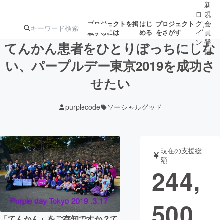
新
ロ
規
グ
会
プロジェクトを掲
はじ
プロジェクト
/
載するには
める
をさがす
イ
員
ン
登
てんかん患者をひとりぼっちにしな
録
い、パープルデー東京2019を成功さ
せたい
人気のプロ
注目のリ
注目の新着プロ
募集終了が近いプ
もうすぐ公開
ジェクト
ターン
ジェクト
ロジェクト
されます
purplecode
ソーシャルグッド
アート・写真
音楽
現在の支援総
テクノロジー・ガジェット
ゲーム・サ
額
244,
映像・映画
書籍・雑誌
500
ビジネス・起業
チャレンジ
「てんかん」をご存知ですか？て