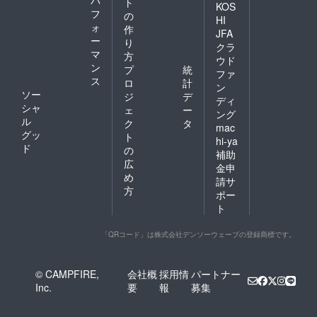
ト
KOS
フ
の
HI
ォ
作
JFA
ー
り
クラ
マ
方
ウド
ン
プ
統
ファ
ス
ロ
計
ン
ソー
ジ
デ
ディ
シャ
ェ
ー
ング
ル
ク
タ
mac
グッ
ト
hi-ya
ド
の
補助
広
金申
め
請サ
方
ポー
ト
「QRコード」は株式会社デンソーウェーブの登録商標です。
© CAMPFIRE,
会社概
採用情
パートナー
Inc.
要
報
募集