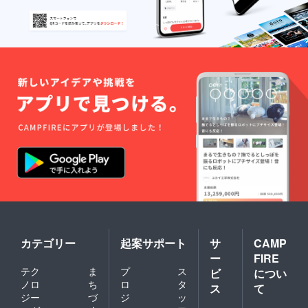
カテゴリー
起案サポート
サ
CAMP
ー
FIRE
テク
ま
プ
ス
ビ
につい
ノロ
ち
ロ
タ
ス
て
ジー
づ
ジ
ッ