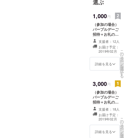
選ぶ
民の知識・
理解の向上
1,000
円
を目指し活
（参加の場合）
動していま
パープルデーご
す。東京で
招待＋お礼の
のパープル
メール
支援者：12人
デーを主催
お届け予定：
こ
2019年02月
していま
の
リ
タ
す。
ー
ン
詳細を見る
を
選
択
す
る
3,000
円
（参加の場合）
パープルデーご
招待＋お礼の
メール＋当日協
支援者：18人
賛者お名前の掲
お届け予定：
示
こ
2019年02月
の
リ
タ
ー
ン
詳細を見る
を
選