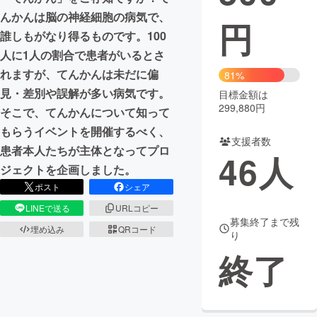
んかんは脳の神経細胞の病気で、
円
まちづくり・地域活性化
誰しもがなり得るものです。100
人に1人の割合で患者がいるとさ
CAMPFIRE for Social Good
CAMPFIRE Creation
れますが、てんかんは未だに偏
81%
CAMPFIREふるさと納税
machi-ya
コミュニティ
見・差別や誤解が多い病気です。
目標金額は
299,880円
そこで、てんかんについて知って
もらうイベントを開催するべく、
支援者数
患者本人たちが主体となってプロ
46
人
ジェクトを企画しました。
ポスト
シェア
LINEで送る
URLコピー
募集終了まで残
埋め込み
QRコード
り
終了