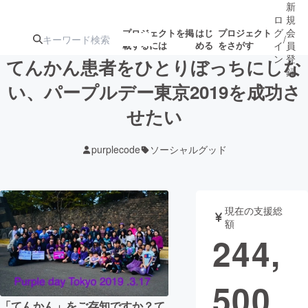
新
ロ
規
グ
会
プロジェクトを掲
はじ
プロジェクト
/
載するには
める
をさがす
イ
員
ン
登
てんかん患者をひとりぼっちにしな
録
い、パープルデー東京2019を成功さ
せたい
人気のプロ
注目のリ
注目の新着プロ
募集終了が近いプ
もうすぐ公開
ジェクト
ターン
ジェクト
ロジェクト
されます
purplecode
ソーシャルグッド
アート・写真
音楽
現在の支援総
テクノロジー・ガジェット
ゲーム・サ
額
244,
映像・映画
書籍・雑誌
500
ビジネス・起業
チャレンジ
「てんかん」をご存知ですか？て