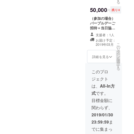
る
50,000
円
残り4
（参加の場合）
パープルデーご
招待＋当日協賛
者お名前の掲示
支援者：1人
＋参加賞＋お礼
お届け予定：
の手紙＋作成さ
こ
2019年03月
の
れたメッセージ
リ
タ
アートの貸し出
ー
ン
し
詳細を見る
を
選
択
す
る
このプロ
ジェクト
は、
All-In方
式
です。
目標金額に
関わらず、
2019/01/30
23:59:59
ま
でに集まっ