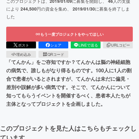
このプロジェクトは、
2019/01/09
に募集を開始し、
46
人の支援
により
244,500
円の資金を集め、
2019/01/30
に募集を終了しま
した
もう一度プロジェクトをやってほしい
ポスト
シェア
LINEで送る
URLコピー
埋め込み
QRコード
「てんかん」をご存知ですか？てんかんは脳の神経細胞
の病気で、誰しもがなり得るものです。100人に1人の割
合で患者がいるとされますが、てんかんは未だに偏見・
差別や誤解が多い病気です。そこで、てんかんについて
知ってもらうイベントを開催するべく、患者本人たちが
主体となってプロジェクトを企画しました。
このプロジェクトを見た人はこちらもチェックし
ています