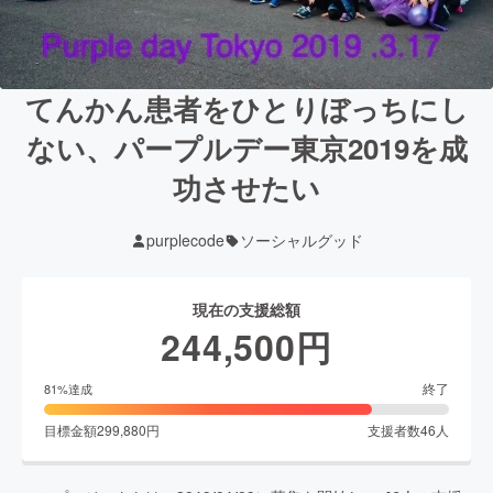
てんかん患者をひとりぼっちにし
ない、パープルデー東京2019を成
功させたい
purplecode
ソーシャルグッド
現在の支援総額
244,500
円
終了
81
%達成
目標金額
299,880
円
支援者数
46
人