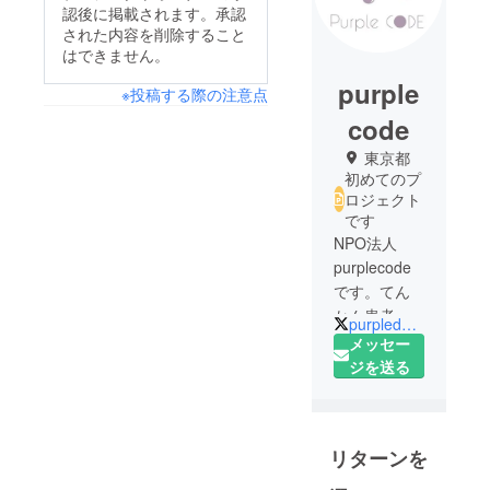
認後に掲載されます。承認
された内容を削除すること
はできません。
purple
※投稿する際の注意点
code
東京都
初めてのプ
ロジェクト
です
NPO法人
purplecode
です。てん
かん患者に
purpledaytokyo
よって運営
メッセー
されていま
ジを送る
す。患者自
身がもつセ
ルフスティ
リターンを
グマの軽減
や、一般市