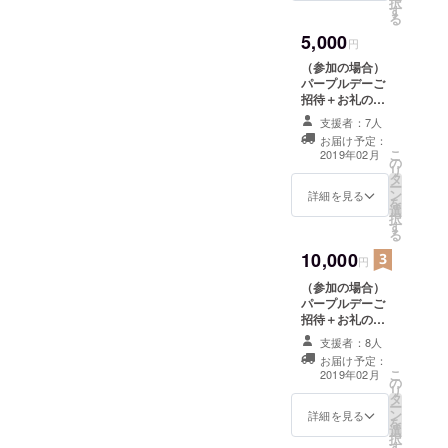
択
す
る
5,000
円
（参加の場合）
パープルデーご
招待＋お礼の手
紙＋当日協賛者
支援者：7人
お名前の掲示
お届け予定：
こ
2019年02月
の
リ
タ
ー
ン
詳細を見る
を
選
択
す
る
10,000
円
（参加の場合）
パープルデーご
招待＋お礼の手
紙＋当日協賛者
支援者：8人
お名前の掲示＋
お届け予定：
参加賞
こ
2019年02月
の
リ
タ
ー
ン
詳細を見る
を
選
択
す