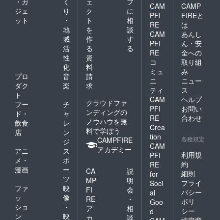
・ガ
く
ェ
フ
CAM
CAMP
ジェ
り
ク
に
PFI
FIREと
ット
・
ト
相
RE
は
地
を
談
CAM
あんし
域
作
す
PFI
ん・安
活
る
る
RE
全への
性
資
コ
取り組
化
料
ミュ
み
プロ
音
請
ニ
ニュー
ダク
楽
求
ティ
ス
ト
CAM
ヘルプ
クラウドファ
フー
チ
PFI
お問い
ンディングの
ド・
ャ
RE
合わせ
ノウハウを無
飲食
レ
Crea
料で学ぼう
店
ン
tion
各種規定
CAMPFIRE
ジ
CAM
アカデミー
アニ
ス
利用規
PFI
メ・
ポ
約
RE
漫画
ー
CA
説
細則
for
ツ
MP
明
プライ
Soci
ファ
映
FI
会
バシー
al
ッ
像
RE
・
ポリ
Goo
ショ
・
ア
相
シー
d
ン
映
カ
談
特定商