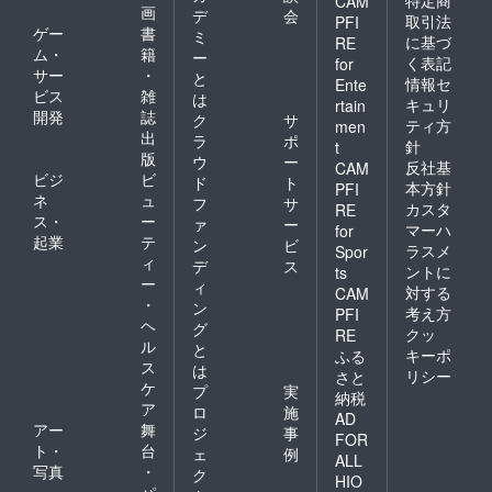
CAM
画
デ
会
取引法
PFI
ゲー
書
ミ
に基づ
RE
ム・
籍
ー
く表記
for
サー
・
と
情報セ
Ente
ビス
雑
は
キュリ
rtain
開発
誌
ク
サ
ティ方
men
出
ラ
ポ
針
t
版
ウ
ー
反社基
CAM
ビジ
ビ
ド
ト
本方針
PFI
ネ
ュ
フ
サ
カスタ
RE
ス・
ー
ァ
ー
マーハ
for
起業
テ
ン
ビ
ラスメ
Spor
ィ
デ
ス
ントに
ts
ー
ィ
対する
CAM
・
ン
考え方
PFI
ヘ
グ
クッ
RE
ル
と
キーポ
ふる
ス
は
リシー
さと
ケ
プ
実
納税
ア
ロ
施
AD
アー
舞
ジ
事
FOR
ト・
台
ェ
例
ALL
写真
・
ク
HIO
パ