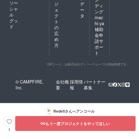
ソー
ジ
デ
ディ
シャ
ェ
ー
ング
ル
ク
タ
mac
グッ
ト
hi-ya
ド
の
補助
広
金申
め
請サ
方
ポー
ト
「QRコード」は株式会社デンソーウェーブの登録商標です。
© CAMPFIRE,
会社概
採用情
パートナー
Inc.
要
報
募集
Redefi
さんへアンコール
もう一度プロジェクトをやってほしい
1