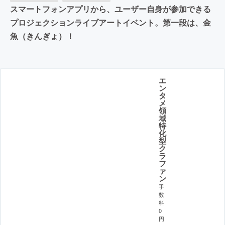
スマートフォンアプリから、ユーザー自身が参加できる
プロジェクションライブアートイベント。第一段は、金
魚（きんぎょ）！
エ
ン
タ
メ
領
域
特
化
型
ク
ラ
フ
ァ
ン
手
数
料
0
円