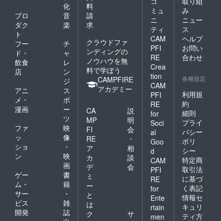
コ
取り組
化
料
ミュ
み
プロ
音
請
ニ
ニュー
ダク
楽
求
ティ
ス
ト
CAM
ヘルプ
クラウドファ
フー
チ
PFI
お問い
ンディングの
ド・
ャ
RE
合わせ
ノウハウを無
飲食
レ
Crea
料で学ぼう
店
ン
tion
各種規定
CAMPFIRE
ジ
CAM
アカデミー
アニ
ス
利用規
PFI
メ・
ポ
約
RE
漫画
ー
CA
説
細則
for
ツ
MP
明
プライ
Soci
ファ
映
FI
会
バシー
al
ッ
像
RE
・
ポリ
Goo
ショ
・
ア
相
シー
d
ン
映
カ
談
特定商
CAM
画
デ
会
取引法
PFI
ゲー
書
ミ
に基づ
RE
ム・
籍
ー
く表記
for
サー
・
と
情報セ
Ente
ビス
雑
は
キュリ
rtain
開発
誌
ク
サ
ティ方
men