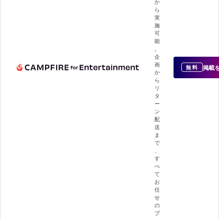
か
ら
実
施
可
能
。
企
画
掲載
無料
か
ら
リ
タ
ー
ン
配
送
ま
で
、
す
べ
て
お
任
せ
の
プ