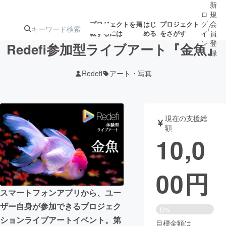
新
ロ
規
グ
会
プロジェクトを掲
はじ
プロジェクト
/
載するには
める
をさがす
イ
員
ン
登
Redefi参加型ライブアート『金魚』
録
Redefi
アート・写真
人気のプロ
注目のリ
注目の新着プロ
募集終了が近いプ
もうすぐ公開
ジェクト
ターン
ジェクト
ロジェクト
されます
現在の支援総
額
アート・写真
音楽
10,0
テクノロジー・ガジェット
ゲーム・サ
00
円
映像・映画
書籍・雑誌
スマートフォンアプリから、ユー
ザー自身が参加できるプロジェク
0%
ビジネス・起業
チャレンジ
ションライブアートイベント。第
目標金額は