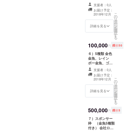
際、魚群の後ろ
支援者：0人
からついてきま
お届け予定：
す。 アプリ内で
こ
2018年12月
の
リターン請求い
リ
タ
ただくと、get格
ー
ン
納庫で泳ぎま
詳細を見る
を
選
す。 （※リター
択
す
ンの発送用の
る
メールアドレス
100,000
アドレスと、 ア
円
残り50
プリ登録時の
６）5種類 金色
メールアドレス
金魚、レイン
を一致させてい
ボー金魚、ゴー
ただく必要があ
ジャス金魚、人
ります。）
支援者：0人
面魚、ガンメ
お届け予定：
タ・ミント金魚
こ
2018年12月
の
アプリから操縦
リ
タ
した際、魚群の
ー
ン
後ろからついて
詳細を見る
を
選
きます。 アプリ
択
す
内でリターン請
る
求いただくと、
500,000
get格納庫で泳ぎ
円
残り5
ます。 （※リ
７）スポンサー
ターンの発送用
枠 （金魚5種類
のメールアドレ
付き） 会社ロゴ
スアドレスと、