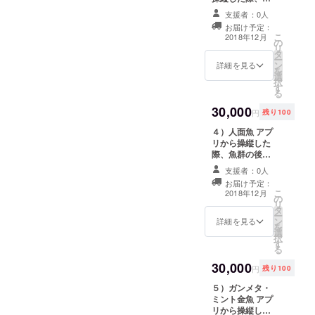
そこで我々
群の後ろからつ
支援者：0人
はアートを
いてきます。 ア
お届け予定：
プリ内でリター
通じて皆様
こ
2018年12月
の
ン請求いただく
リ
の目に耳に
タ
と、get格納庫で
ー
ン
泳ぎます。 （※
詳細を見る
心に様々な
を
選
リターンの発送
択
感動を提供
す
用のメールアド
る
したいと
レスアドレス
30,000
と、 アプリ登録
思っていま
円
残り100
時のメールアド
す。
４）人面魚 アプ
レスを一致させ
リから操縦した
当たり前に
ていただく必要
際、魚群の後ろ
があります。）
ある日常と
からついてきま
支援者：0人
常識を
す。 アプリ内で
お届け予定：
リターン請求い
Redefi(リデ
こ
2018年12月
の
ただくと、get格
リ
フィ、再定
タ
納庫で泳ぎま
ー
ン
義)します。
す。 （※リター
詳細を見る
を
選
ンの発送用の
択
す
メールアドレス
る
アドレスと、 ア
30,000
プリ登録時の
円
残り100
メールアドレス
５）ガンメタ・
を一致させてい
ミント金魚 アプ
ただく必要があ
リから操縦した
ります。）