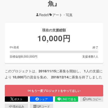
魚』
Redefi
アート・写真
現在の支援総額
10,000
円
終了
0
%達成
目標金額
8,000,000
円
支援者数
1
人
このプロジェクトは、
2018/11/15
に募集を開始し、
1
人の支援に
より
10,000
円の資金を集め、
2018/12/14
に募集を終了しました
もう一度プロジェクトをやってほしい
ポスト
シェア
LINEで送る
URLコピー
埋め込み
QRコード