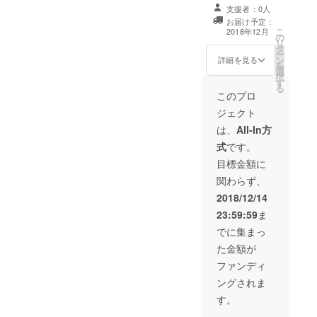
マーク等を事前
アプリ登録時の
支援者：0人
にいただき、イ
メールアドレス
お届け予定：
ベント期間中プ
を一致させてい
こ
2018年12月
の
ロジェクション
ただく必要があ
リ
タ
背景に時折差し
ります。）
ー
ン
こみます。 （金
詳細を見る
を
選
色金魚、レイン
択
す
ボー金魚、ゴー
る
ジャス金魚、人
このプロ
面魚、ガンメ
ジェクト
タ・ミント金
魚） アプリから
は、
All-In方
操縦した際、魚
式
です。
群の後ろからつ
いてきます。 ア
目標金額に
プリ内でリター
関わらず、
ン請求いただく
と、get格納庫で
2018/12/14
泳ぎます。 （※
23:59:59
ま
リターンの発送
用のメールアド
でに集まっ
レスアドレス
た金額が
と、 アプリ登録
時のメールアド
ファンディ
レスを一致させ
ングされま
ていただく必要
があります。）
す。