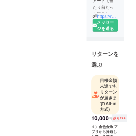
アートで当
たり前だっ
た日常と常
https://redefi.co.jp/
識を再定義
メッセー
します。
ジを送る
第一次産業
革命からこ
れからの時
リターンを
代の第四次
産業革命に
選ぶ
なる過程の
中で
目標金額
人々のライ
未達でも
フスタイル
リターン
は進化して
が届きま
います。
す
(All-in
あらゆる情
方式)
報がイン
10,000
円
残り299
ターネット
１）金色金魚 ア
で身近なも
プリから操縦し
のになりあ