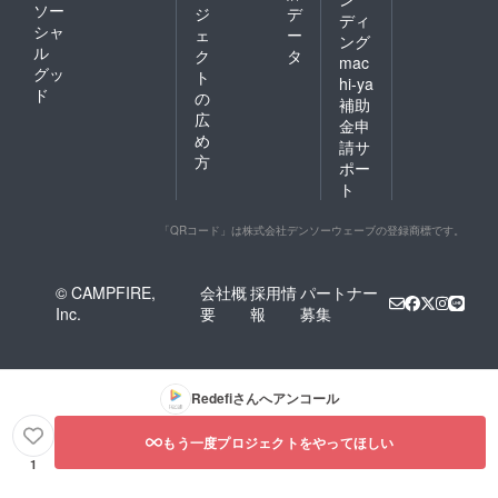
ソー
ジ
デ
ディ
シャ
ェ
ー
ング
ル
ク
タ
mac
グッ
ト
hi-ya
ド
の
補助
広
金申
め
請サ
方
ポー
ト
「QRコード」は株式会社デンソーウェーブの登録商標です。
© CAMPFIRE,
会社概
採用情
パートナー
Inc.
要
報
募集
Redefi
さんへアンコール
もう一度プロジェクトをやってほしい
1