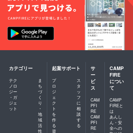
カテゴリー
起案サポート
サ
CAMP
ー
FIRE
テク
ま
プ
ス
ビ
につい
ノロ
ち
ロ
タ
ス
て
ジー
づ
ジ
ッ
・ガ
く
ェ
フ
CAM
CAMP
ジェ
り
ク
に
PFI
FIREと
ット
・
ト
相
RE
は
地
を
談
CAM
あんし
域
作
す
PFI
ん・安
活
る
る
RE
全への
性
資