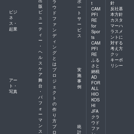
出
ラ
ポ
針
t
版
ウ
ー
反社基
CAM
ビジ
ビ
ド
ト
本方針
PFI
ネ
ュ
フ
サ
カスタ
RE
ス・
ー
ァ
ー
マーハ
for
起業
テ
ン
ビ
ラスメ
Spor
ィ
デ
ス
ントに
ts
ー
ィ
対する
CAM
・
ン
考え方
PFI
ヘ
グ
クッ
RE
ル
と
キーポ
ふる
ス
は
リシー
さと
ケ
プ
実
納税
ア
ロ
施
AD
アー
舞
ジ
事
FOR
ト・
台
ェ
例
ALL
写真
・
ク
HIO
パ
ト
KOS
フ
の
HI
ォ
作
JFA
ー
り
クラ
マ
方
ウド
ン
プ
統
ファ
ス
ロ
計
ン