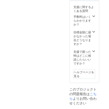
支援に関するよ
くある質問
手数料はいく
らかかります
か？
目標金額に届
かなかった場
合どうなりま
すか？
支援で困った
時はどこに相
談したらいい
ですか？
ヘルプページを
見る
このプロジェクト
の問題報告は
こち
ら
よりお問い合わ
せください