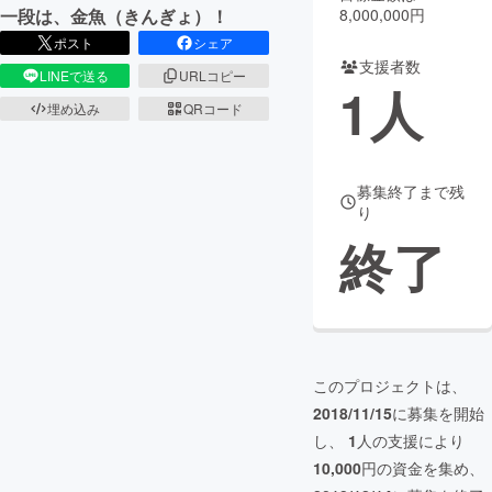
8,000,000円
一段は、金魚（きんぎょ）！
まちづくり・地域活性化
ポスト
シェア
支援者数
LINEで送る
URLコピー
1
人
CAMPFIRE for Social Good
CAMPFIRE Creation
埋め込み
QRコード
CAMPFIREふるさと納税
machi-ya
コミュニティ
募集終了まで残
り
終了
このプロジェクトは、
2018/11/15
に募集を開始
し、
1
人の支援により
10,000
円の資金を集め、