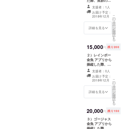
た際、魚群の後
らゆる物が
ろからついてき
支援者：1人
ます。 アプリ内
共有される
お届け予定：
でリターン請求
こ
2018年12月
時代になり
の
いただくと、get
リ
タ
これからは
格納庫で泳ぎま
ー
ン
す。 （※リター
詳細を見る
あらゆるも
を
選
ンの発送用の
択
のが自動化
す
メールアドレス
る
アドレスと、 ア
されより快
15,000
プリ登録時の
円
残り200
適なライフ
メールアドレス
スタイルに
２）レインボー
を一致させてい
金魚 アプリから
ただく必要があ
なっていき
操縦した際、魚
ります。）
ます。
群の後ろからつ
支援者：0人
いてきます。 ア
しかし、そ
お届け予定：
プリ内でリター
こ
の中で実体
2018年12月
の
ン請求いただく
リ
験としての
タ
と、get格納庫で
ー
ン
泳ぎます。 （※
詳細を見る
ワクワクす
を
選
リターンの発送
択
ることやド
す
用のメールアド
る
キドキする
レスアドレス
20,000
と、 アプリ登録
円
残り150
ことが少な
時のメールアド
くなってい
３）ゴージャス
レスを一致させ
金魚 アプリから
ていただく必要
きます。
操縦した際、魚
があります。）