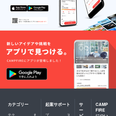
カテゴリー
起案サポート
サ
CAMP
ー
FIRE
テク
ま
プ
ス
ビ
につい