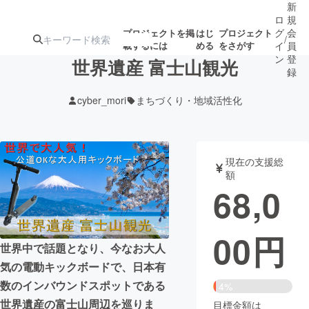
新
ロ
規
グ
会
プロジェクトを掲
はじ
プロジェクト
/
載するには
める
をさがす
イ
員
ン
登
世界遺産 富士山観光
録
cyber_mori
まちづくり・地域活性化
人気のプロ
注目のリ
注目の新着プロ
募集終了が近いプ
もうすぐ公開
ジェクト
ターン
ジェクト
ロジェクト
されます
現在の支援総
額
アート・写真
音楽
68,0
テクノロジー・ガジェット
ゲーム・サ
00
円
世界中で話題となり、今なお大人
映像・映画
書籍・雑誌
気の電動キックボードで、日本有
数のインバウンドスポットである
4%
ビジネス・起業
チャレンジ
世界遺産の富士山周辺を巡りま
目標金額は