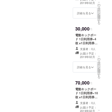
こ
2019年02月
の
リ
タ
ー
ン
詳細を見る
を
選
択
す
る
30,000
円
電動キックボー
ド 1日利用券×4
枚 ※1日利用券は
「 9:00〜17:00
支援者：0人
」で利用可能で
お届け予定：
す。
こ
2019年02月
の
リ
タ
ー
ン
詳細を見る
を
選
択
す
る
70,000
円
電動キックボー
ド 1日利用券×10
枚 ※1日利用券は
「 9:00〜17:00
支援者：0人
」で利用可能で
お届け予定：
す。
こ
2019年02月