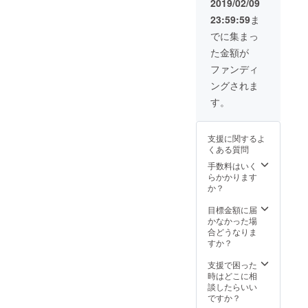
2019/02/09
23:59:59
ま
でに集まっ
た金額が
ファンディ
ングされま
す。
支援に関するよ
くある質問
手数料はいく
らかかります
か？
目標金額に届
かなかった場
合どうなりま
すか？
支援で困った
時はどこに相
談したらいい
ですか？