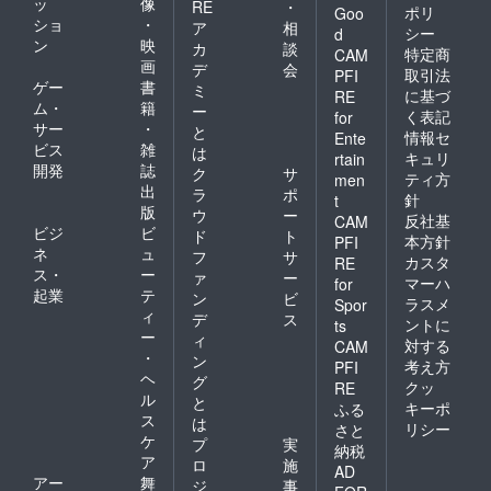
ッ
像
RE
・
ポリ
Goo
ショ
・
ア
相
シー
d
ン
映
カ
談
特定商
CAM
画
デ
会
取引法
PFI
ゲー
書
ミ
に基づ
RE
ム・
籍
ー
く表記
for
サー
・
と
情報セ
Ente
ビス
雑
は
キュリ
rtain
開発
誌
ク
サ
ティ方
men
出
ラ
ポ
針
t
版
ウ
ー
反社基
CAM
ビジ
ビ
ド
ト
本方針
PFI
ネ
ュ
フ
サ
カスタ
RE
ス・
ー
ァ
ー
マーハ
for
起業
テ
ン
ビ
ラスメ
Spor
ィ
デ
ス
ントに
ts
ー
ィ
対する
CAM
・
ン
考え方
PFI
ヘ
グ
クッ
RE
ル
と
キーポ
ふる
ス
は
リシー
さと
ケ
プ
実
納税
ア
ロ
施
AD
アー
舞
ジ
事