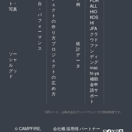
FOR
ト・
台
ェ
例
ALL
写真
・
ク
HIO
パ
ト
KOS
フ
の
HI
ォ
作
JFA
ー
り
クラ
マ
方
ウド
ン
プ
統
ファ
ス
ロ
計
ン
ソー
ジ
デ
ディ
シャ
ェ
ー
ング
ル
ク
タ
mac
グッ
ト
hi-ya
ド
の
補助
広
金申
め
請サ
方
ポー
ト
「QRコード」は株式会社デンソーウェーブの登録商標です。
© CAMPFIRE,
会社概
採用情
パートナー