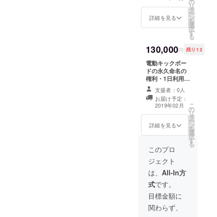
の
リ
タ
ー
ン
詳細を見る
を
選
択
す
る
130,000
円
残り12
電動キックボー
ドの永久命名の
権利・1日利用券
×1枚 ※1日利用券
支援者：0人
は「 9:00〜
お届け予定：
17:00 」で利用
こ
2019年02月
の
可能です。
リ
タ
ー
ン
詳細を見る
を
選
択
す
る
このプロ
ジェクト
は、
All-In方
式
です。
目標金額に
関わらず、