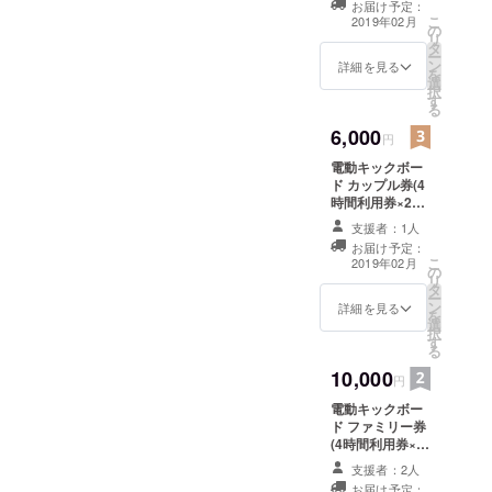
お届け予定：
後藤と共
こ
2019年02月
の
リ
に、日本の
タ
ー
ン
詳細を見る
財産である
を
選
択
富士山を通
す
る
した地域活
6,000
円
性プロジェ
クトを企
電動キックボー
ド カップル券(4
画・運営し
時間利用券×2名
ている。
様分)
支援者：1人
お届け予定：
こ
2019年02月
の
リ
タ
ー
ン
詳細を見る
を
選
択
す
る
10,000
円
電動キックボー
ド ファミリー券
(4時間利用券×4
名様分)
支援者：2人
お届け予定：