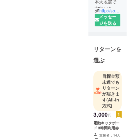
本大地震で
実家が全壊
http://soon-c.com
したのを機
メッセー
に、単身静
ジを送る
岡県に引越
す。
2017年1月
リターンを
に、社会人
イベントコ
選ぶ
ミュニティ
「SOON」を
目標金額
立ち上げ、1
未達でも
年間でフォ
リターン
ロワー500名
が届きま
を達成。
す
(All-in
イベント運
方式)
営を通し
3,000
円
て、後藤 英
電動キックボー
俊と出会
ド 3時間利用券
い、2018年9
支援者：14人
月に起業。