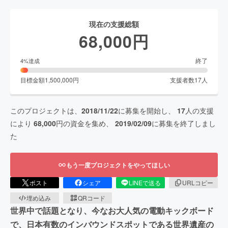
現在の支援総額
68,000
円
終了
4
%達成
目標金額
1,500,000
円
支援者数
17
人
このプロジェクトは、
2018/11/22
に募集を開始し、
17
人の支援
により
68,000
円の資金を集め、
2019/02/09
に募集を終了しまし
た
もう一度プロジェクトをやってほしい
ポスト
シェア
LINEで送る
URLコピー
埋め込み
QRコード
世界中で話題となり、今なお大人気の電動キックボード
で、日本有数のインバウンドスポットである世界遺産の