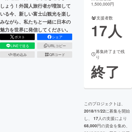
1,500,000円
しょう！外国人旅行者が増加して
まちづくり・地域活性化
いる今、新しい富士山観光を楽し
支援者数
みながら、私たちと一緒に日本の
17
人
CAMPFIRE for Social Good
CAMPFIRE Creation
魅力を世界に発信してください。
ポスト
シェア
CAMPFIREふるさと納税
machi-ya
コミュニティ
LINEで送る
URLコピー
募集終了まで残
埋め込み
QRコード
り
終了
このプロジェクトは、
2018/11/22
に募集を開始
し、
17
人の支援により
68,000
円の資金を集め、