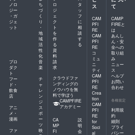
ノロ
ち
ロ
タ
ス
て
ジー
づ
ジ
ッ
・ガ
く
ェ
フ
CAM
CAMP
ジェ
り
ク
に
PFI
FIREと
ット
・
ト
相
RE
は
地
を
談
CAM
あんし
域
作
す
PFI
ん・安
活
る
る
RE
全への
性
資
コ
取り組
化
料
ミュ
み
プロ
音
請
ニ
ニュー
ダク
楽
求
ティ
ス
ト
CAM
ヘルプ
クラウドファ
フー
チ
PFI
お問い
ンディングの
ド・
ャ
RE
合わせ
ノウハウを無
飲食
レ
Crea
料で学ぼう
店
ン
tion
各種規定
CAMPFIRE
ジ
CAM
アカデミー
アニ
ス
利用規
PFI
メ・
ポ
約
RE
漫画
ー
CA
説
細則
for
ツ
MP
明
プライ
Soci
ファ
映
FI
会
バシー
al