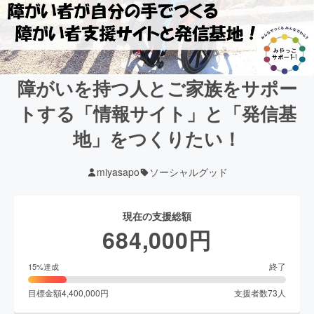
障がいを持つ人とご家族をサポー
トする「情報サイト」と「発信基
地」をつくりたい！
miyasapo
ソーシャルグッド
現在の支援総額
684,000
円
終了
15
%達成
目標金額
4,400,000
円
支援者数
73
人