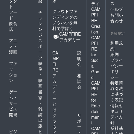
ダク
楽
求
ティ
ス
ト
CAM
ヘルプ
クラウドファ
フー
チ
PFI
お問い
ンディングの
ド・
ャ
RE
合わせ
ノウハウを無
飲食
レ
Crea
料で学ぼう
店
ン
tion
各種規定
CAMPFIRE
ジ
CAM
アカデミー
アニ
ス
利用規
PFI
メ・
ポ
約
RE
漫画
ー
CA
説
細則
for
ツ
MP
明
プライ
Soci
ファ
映
FI
会
バシー
al
ッ
像
RE
・
ポリ
Goo
ショ
・
ア
相
シー
d
ン
映
カ
談
特定商
CAM
画
デ
会
取引法
PFI
ゲー
書
ミ
に基づ
RE
ム・
籍
ー
く表記
for
サー
・
と
情報セ
Ente
ビス
雑
は
キュリ
rtain
開発
誌
ク
サ
ティ方
men
出
ラ
ポ
針
t
版
ウ
ー
反社基
CAM
ビジ
ビ
ド
ト
本方針
PFI