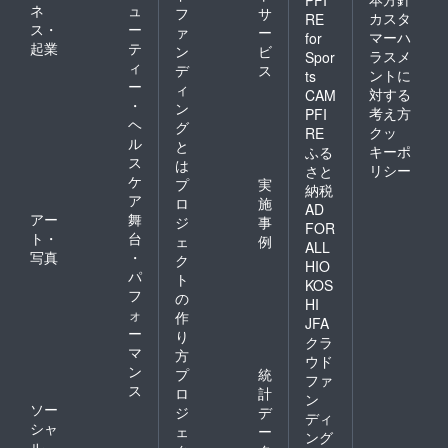
ネ
ュ
フ
サ
カスタ
RE
ス・
ー
ァ
ー
マーハ
for
起業
テ
ン
ビ
ラスメ
Spor
ィ
デ
ス
ントに
ts
ー
ィ
対する
CAM
・
ン
考え方
PFI
ヘ
グ
クッ
RE
ル
と
キーポ
ふる
ス
は
リシー
さと
ケ
プ
実
納税
ア
ロ
施
AD
アー
舞
ジ
事
FOR
ト・
台
ェ
例
ALL
写真
・
ク
HIO
パ
ト
KOS
フ
の
HI
ォ
作
JFA
ー
り
クラ
マ
方
ウド
ン
プ
統
ファ
ス
ロ
計
ン
ソー
ジ
デ
ディ
シャ
ェ
ー
ング
ル