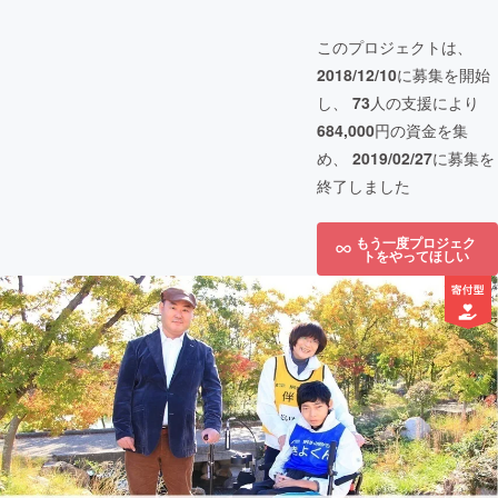
このプロジェクトは、
2018/12/10
に募集を開始
し、
73
人の支援により
684,000
円の資金を集
め、
2019/02/27
に募集を
終了しました
もう一度プロジェク
トをやってほしい