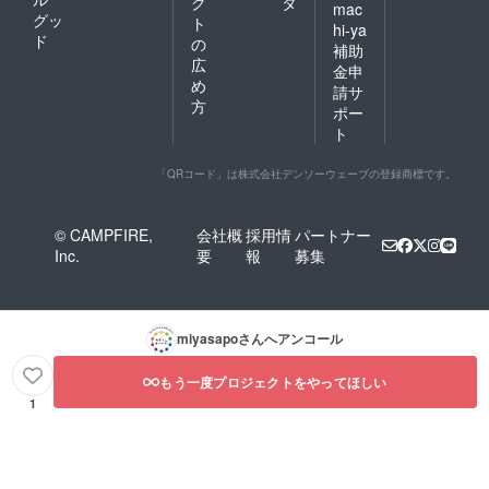
ク
タ
mac
グッ
ト
hi-ya
ド
の
補助
広
金申
め
請サ
方
ポー
ト
「QRコード」は株式会社デンソーウェーブの登録商標です。
© CAMPFIRE,
会社概
採用情
パートナー
Inc.
要
報
募集
miyasapo
さんへアンコール
もう一度プロジェクトをやってほしい
1