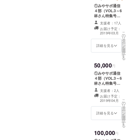
①みやサポ通信
立しまし
４部（VOL.3～6
た。
林さん特集号含
む） ②オリジナ
支援者：17人
ルシール
お届け予定：
こ
2019年03月
の
リ
タ
ー
ン
詳細を見る
を
選
択
す
る
50,000
円
①みやサポ通信
４部（VOL.3～6
林さん特集号含
む） ②オリジナ
支援者：2人
ルストラップ
お届け予定：
こ
2019年04月
の
リ
タ
ー
ン
詳細を見る
を
選
択
す
る
100,000
円