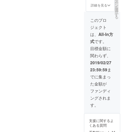
タ
ー
スト
ン
詳細を見る
を
ラップ
選
択
④代表
す
る
中島が
このプロ
感謝を
ジェクト
込めて
描いた
は、
All-In方
絵画
式
です。
目標金額に
関わらず、
2019/02/27
23:59:59
ま
でに集まっ
た金額が
ファンディ
ングされま
す。
支援に関するよ
くある質問