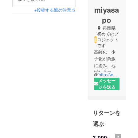
miyasa
※投稿する際の注意点
po
兵庫県
初めてのプ
ロジェクト
です
高齢化・少
子化が急激
に進み、地
域社会の繋
http://www.miyasapo.net
がりがさら
メッセー
に必要に
ジを送る
なってお
り、更に行
政サービス
リターンを
の届かない
ところ、民
選ぶ
間サービス
でビジネス
3,000
円