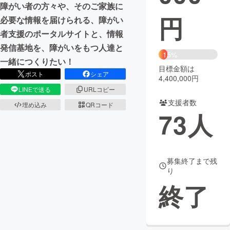
障がい者の方々や、そのご家族に
円
必要な情報を届けられる、障がい
まちづくり・地域活性化
者支援のポータルサイトと、情報
発信基地を、障がいをもつ人達と
CAMPFIRE for Social Good
CAMPFIRE Creation
15%
一緒につくりたい！
CAMPFIREふるさと納税
machi-ya
コミュニティ
目標金額は
ポスト
シェア
4,400,000円
LINEで送る
URLコピー
支援者数
埋め込み
QRコード
73
人
募集終了まで残
り
終了