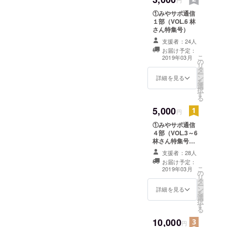
として成り
①みやサポ通信
立たないこ
１部（VOL.6 林
とのはざま
さん特集号）
で、 困って
支援者：24人
いる方々を
お届け予定：
こ
2019年03月
サポートし
の
リ
タ
ていく手段
ー
ン
詳細を見る
が求められ
を
選
択
ています。
す
る
私たちは、
5,000
円
このような
①みやサポ通信
時代に安心
４部（VOL.3～6
して暮らせ
林さん特集号含
る生活サ
む）
支援者：28人
ポートシス
お届け予定：
こ
2019年03月
テムをつく
の
リ
タ
るために
ー
ン
詳細を見る
2016年1月4
を
選
択
日NPO法人
す
る
みやっこサ
10,000
円
ポートを設