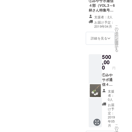
①みやサポ通信
４部（VOL.3～6
林さん特集号含
む） ②オリジナ
支援者：2人
ルシール ③オリ
お届け予定：
ジナルストラッ
こ
2019年04月
の
プ
リ
タ
ー
ン
詳細を見る
を
選
択
す
る
500
,00
0
円
①みや
サポ通
信４部
（VOL.
支援
3～6 林
者：
さん特
0人
集号含
お届
む） ②
け予
オリジ
定：
ナル
2019
年05
シール
こ
月
③オリ
の
リ
ジナル