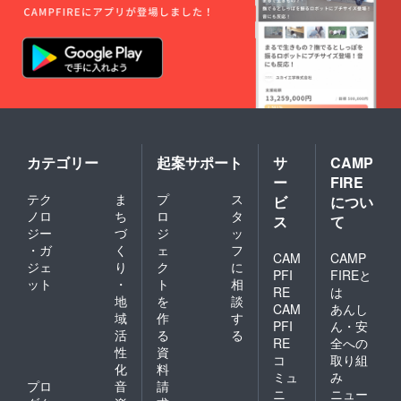
カテゴリー
起案サポート
サ
CAMP
ー
FIRE
テク
ま
プ
ス
ビ
につい
ノロ
ち
ロ
タ
ス
て
ジー
づ
ジ
ッ
・ガ
く
ェ
フ
CAM
CAMP
ジェ
り
ク
に
PFI
FIREと
ット
・
ト
相
RE
は
地
を
談
CAM
あんし
域
作
す
PFI
ん・安
活
る
る
RE
全への
性
資
コ
取り組
化
料
ミュ
み
プロ
音
請
ニ
ニュー