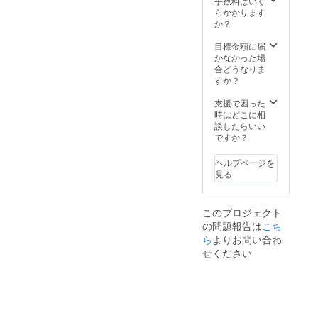
手数料はいく
らかかります
か？
目標金額に届
かなかった場
合どうなりま
すか？
支援で困った
時はどこに相
談したらいい
ですか？
ヘルプページを
見る
このプロジェクト
の問題報告は
こち
ら
よりお問い合わ
せください