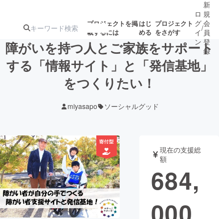
新
ロ
規
グ
会
プロジェクトを掲
はじ
プロジェクト
/
載するには
める
をさがす
イ
員
ン
登
障がいを持つ人とご家族をサポート
録
する「情報サイト」と「発信基地」
をつくりたい！
人気のプロ
注目のリ
注目の新着プロ
募集終了が近いプ
もうすぐ公開
ジェクト
ターン
ジェクト
ロジェクト
されます
miyasapo
ソーシャルグッド
アート・写真
音楽
現在の支援総
テクノロジー・ガジェット
ゲーム・サ
額
684,
映像・映画
書籍・雑誌
000
ビジネス・起業
チャレンジ