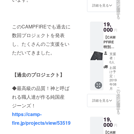
タ
ー
エ）・
ン
詳細を見る
を
・・1本
選
択
13.5oz
す
る
コット
19,
ン
このCAMPFIREでも過去に
100%、
000
円
Liberta
数回プロジェクトを発表
【CAM
dの定番
PFIRE
ジーン
し、たくさんのご支援をい
特別価
ズの中
格
ただいてきました。
でも初
支援
16%OF
期の頃
者：
F】
から人
0人
◆Libert
気のあ
お届
ad定番
るベス
け予
【過去のプロジェクト】
ジーン
トセ
定：
ズ"Tyle
2019
ラー
年08
r"（タ
ジーン
◆最高級の品質！神と呼ば
こ
月
イ
ズ"Jim
の
リ
ラー）
babwe"
タ
れる職人達が作る純国産
ー
・・・1
（ジン
ン
詳細を見る
を
本 上品
バブ
ジーンズ！
選
択
な光沢
エ）を
す
る
https://camp-
とソフ
お届け
19,
トな穿
しま
fire.jp/projects/view/53519
き心地
000
す。
円
が特徴
※Size
【CAM
の
27/ 28/