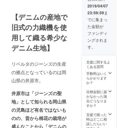
す！ ※3
2019/04/07
種類の
23:59:59
ま
中から
【デニムの産地で
１本お
でに集まっ
選びく
旧式の力織機を使
た金額が
ださ
い。
ファンディ
用して織る希少な
※Size
ングされま
27/ 28/
29/ 30/
デニム生地】
す。
31/ 32
/33 /
34inch
支援に関するよ
リベルタのジーンズの生産
よりお
くある質問
選びい
の拠点となっているのは岡
ただけ
手数料はいく
ます。
らかかります
山県の井原市。
※先着5
か？
名限定
の早割
目標金額に届
井原市は「ジーンズの聖
です！
かなかった場
地」として知られる岡山県
合どうなりま
すか？
の児島ほど有名ではないも
支援で困った
のの、昔から棉花の栽培が
時はどこに相
談したらいい
盛んなことから「デニムの