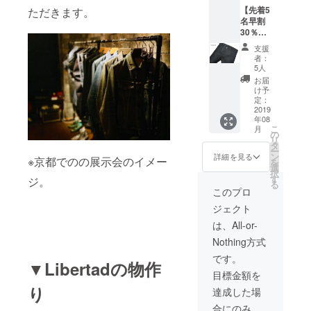
ディー
日時はご都合に
29/ 30/
【先着5
ただきます。
はリベ
合わせて調整さ
31/ 32
名早割
ルタの
せていただきま
/33
30％OF
定番
す。 ※ご自身の
/34inch
F！】
ジーン
当日の飲食代金
よりお
支援
◆定番
ズを使
及び交通費、宿
選びい
者：
ジーン
用しま
5人
泊費等はご負担
ただけ
ズ・・
す。
下さい。
ます。
お届
・1本
※Size
け予
Liberta
定：
27/ 28/
dの定番
2019
29/ 30/
年08
ジーン
31/ 32
こ
月
ズ"Jim
の
/33
リ
babwe"
タ
/34inch
ー
（ジン
ン
よりお
詳細を見る
※京都でのの展示会のイメー
を
バブ
選
選びい
択
エ）/
す
ただけ
ジ。
る
"Tyler"
ます。
このプロ
（タイ
ジェクト
ラー）/
"Buddy
は、All-or-
"（バ
Nothing方式
ディ）
の3種類
です。
▼Libertadの物作
のうち
目標金額を
いずれ
かを1本
り
達成した場
お届け
合にのみ、
しま