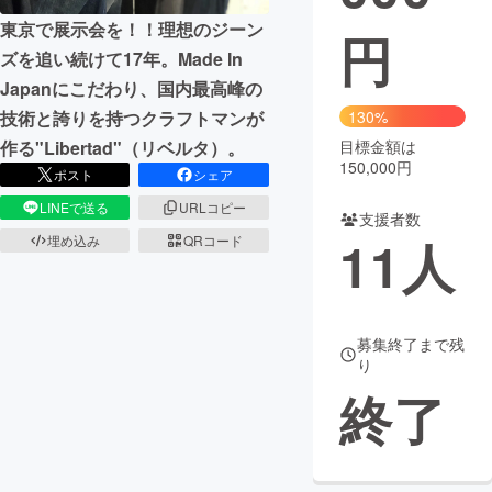
東京で展示会を！！理想のジーン
円
まちづくり・地域活性化
ズを追い続けて17年。Made In
Japanにこだわり、国内最高峰の
CAMPFIRE for Social Good
CAMPFIRE Creation
技術と誇りを持つクラフトマンが
130%
CAMPFIREふるさと納税
machi-ya
コミュニティ
作る"Libertad"（リベルタ）。
目標金額は
150,000円
ポスト
シェア
LINEで送る
URLコピー
支援者数
11
人
埋め込み
QRコード
募集終了まで残
り
終了