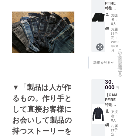
PFIRE
13.5oz
29/ 30/
特別価
セル
31/ 32
格
ビッチ
/33 /
支援
16%OF
デニム
34inch
者：
F】
を使用
よりお
0人
◆Libert
した人
選びい
お届
ad定番
気モデ
ただけ
け予
ジーン
ル、"Ty
定：
ます。
ズ"Bud
2019
ler"（タ
※お申込
年08
dy"（バ
イ
み時に
こ
月
ディ）
ラー）
の
ご希望
リ
・・・1
をお届
タ
の股下
ー
本 14oz
けしま
ン
をご連
詳細を見る
を
コット
す。
選
絡いた
択
ン100%
※Size
す
だけれ
る
のセル
27/ 28/
ば裾上
30,
ビッチ
29/ 30/
げサー
▼「製品は人が作
デニム
000
31/ 32
ビスと
円
を使用
/33
なりま
【CAM
した、
るもの。作り手と
/34inch
す。 ※
PFIRE
しっか
よりお
ワン
特別価
りとし
選びい
ウォッ
して直接お客様に
格
た穿き
ただけ
シュを
支援
8%OFF
応えの
ます。
ご希望
者：
お会いして製品の
】
ある漆
※お申込
0人
の場合
◆3D-
黒のブ
み時に
は裾上
お届
持つストーリーを
Denim
ラック
ご希望
け予
げと同
Jacket
デニ
定：
の股下
時にお