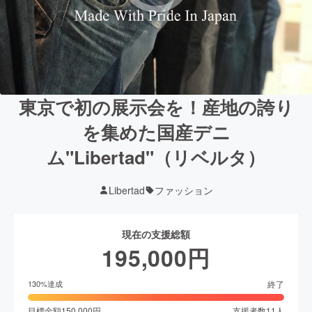
東京で初の展示会を！産地の誇り
を集めた国産デニ
ム"Libertad"（リベルタ）
Libertad
ファッション
現在の支援総額
195,000
円
終了
130
%達成
目標金額
150,000
円
支援者数
11
人