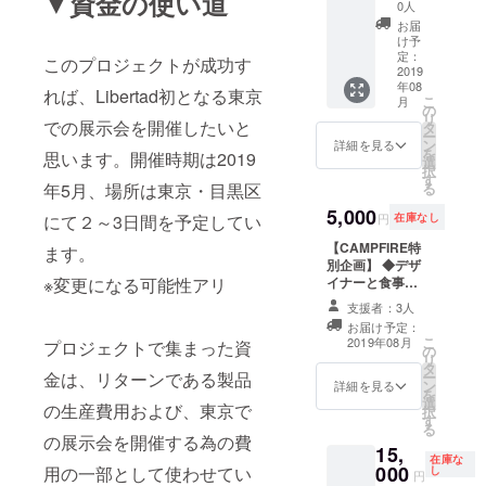
▼資金の使い道
ズ・・
ベルタ
0人
・1本】
のジー
お届
"神の
ンズを
け予
手"と呼
制作し
定：
このプロジェクトが成功す
ばれる
2019
ます！
年08
天才加
ご用意
れば、Libertad初となる東京
こ
月
工職人
するデ
の
リ
による
での展示会を開催したいと
ニム生
タ
ー
特注の
地につ
ン
詳細を見る
を
思います。開催時期は2019
オー
いては
選
択
ダー加
可能な
す
る
年5月、場所は東京・目黒区
工ジー
範囲で
ンズを
5,000
ご希望
円
在庫なし
にて２～3日間を予定してい
お届け
に合わ
しま
【CAMPFIRE特
せま
ます。
す。 ※
別企画】 ◆デザ
す。 ※
お申し
イナーと食事券
パター
※変更になる可能性アリ
込み後
＆秘密のプレゼ
ン、シ
支援者：3人
にご希
ント デザイナー
ルエッ
お届け予定：
望のイ
の行き付けのお
トはリ
こ
2019年08月
プロジェクトで集まった資
メージ
の
店でデニムにつ
ベルタ
リ
を打ち
タ
いて色々と語り
の定番
ー
金は、リターンである製品
合わせ
ン
ましょう！ ※場
モデル
詳細を見る
を
させて
選
所は東京、京
と同様
の生産費用および、東京で
択
いただ
す
都、大阪、岡
になり
る
きま
山、広島のいず
ます。
の展示会を開催する為の費
15,
す。 ※
れかをお選びい
※Size
在庫な
000
ボ
用の一部として使わせてい
し
ただけます。 ※
27/ 28/
円