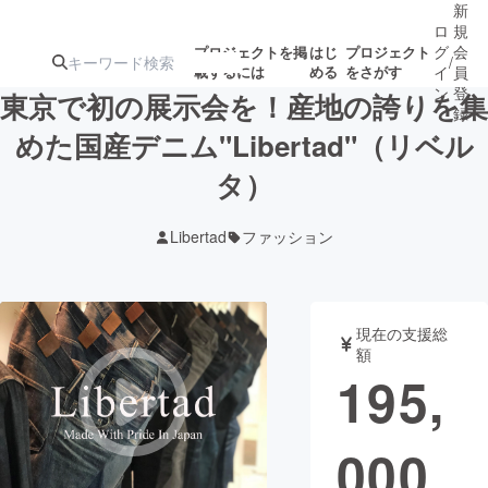
新
ロ
規
グ
会
プロジェクトを掲
はじ
プロジェクト
/
載するには
める
をさがす
イ
員
ン
登
東京で初の展示会を！産地の誇りを集
録
めた国産デニム"Libertad"（リベル
タ）
人気のプロ
注目のリ
注目の新着プロ
募集終了が近いプ
もうすぐ公開
ジェクト
ターン
ジェクト
ロジェクト
されます
Libertad
ファッション
アート・写真
音楽
現在の支援総
テクノロジー・ガジェット
ゲーム・サ
額
195,
映像・映画
書籍・雑誌
000
ビジネス・起業
チャレンジ