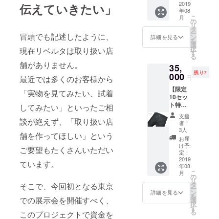
"New
2019
ム、"B
伝えていきたい」
をご連
申し付
年08
Stunner
uddy"
絡いた
けくだ
こ
月
"（ニュ
（バ
の
だけれ
さい。
リ
ースタ
ディ）
タ
ば裾上
ー
ナー）
冒頭でも記述したように、
をお届
ン
げサー
詳細を見る
を
・・・1
けしま
選
ビスと
択
現在リベルタは取り扱い店
着
す。
す
なりま
る
13.5oz
※Size
す。 ※
舗がありません。
35,
コット
27/ 28/
ワン
残り7
ン100%
000
29/ 30/
ウォッ
円
最近では多くのお客様から
のセル
31/ 32
シュを
【限定
ビッチ
/33
ご希望
「実物を見てみたい、試着
10セッ
デニム
/34inch
の場合
ト特別
を使用
してみたい」といったご相
よりお
は裾上
価格！
した立
選びい
げと同
支援
19％OF
談が絶えず、「取り扱い店
体パ
ただけ
時にお
者：
F】 ◆
ターン
ます。
3人
申し付
舗を作ってほしい」という
定番
による
※お申込
けくだ
お届
ジーン
細身で
み時に
け予
さい。
ご要望もたくさんいただい
ズ穿き
スタイ
定：
ご希望
比べ2本
2019
リッ
の股下
ています。
年08
セット
シュな
をご連
こ
月
お好き
Ｇジャ
の
絡いた
リ
な定番
ン"New
タ
だけれ
そこで、今回初となる東京
ー
ジーン
Stunner
ン
ば裾上
詳細を見る
を
ズ2本を
での展示会を開催すべく、
"（ニュ
選
げを
択
ペアで
ースタ
す
サービ
る
このプロジェクトで資金を
お届け
ナー）
スさせ