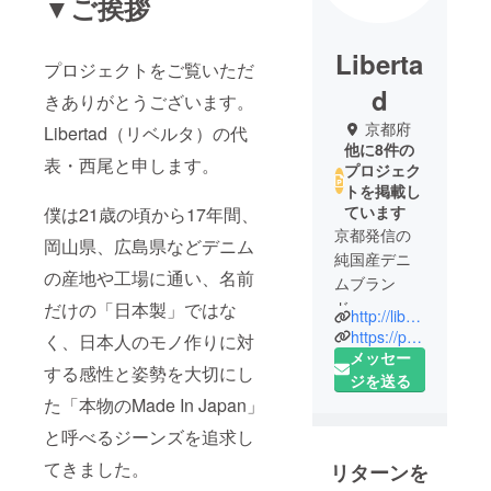
▼ご挨拶
Liberta
プロジェクトをご覧いただ
d
きありがとうございます。
京都府
Libertad（リベルタ）の代
他に8件の
表・西尾と申します。
プロジェク
トを掲載し
ています
僕は21歳の頃から17年間、
京都発信の
岡山県、広島県などデニム
純国産デニ
の産地や工場に通い、名前
ムブラン
ド。
だけの「日本製」ではな
http://libertad-japan.com/
「こだわり
https://page.line.me/trl6662v
く、日本人のモノ作りに対
の製品を作
メッセー
する感性と姿勢を大切にし
り手から直
ジを送る
た「本物のMade In Japan」
接お客様へ
届ける」と
と呼べるジーンズを追求し
いうコンセ
てきました。
リターンを
プトの下、