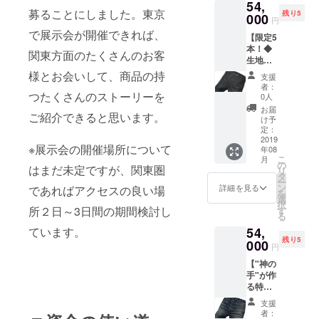
54,
しま
をお届
ていた
募ることにしました。東京
残り5
す。 ※
000
けしま
だきま
円
オプ
す。 ※
す。 ※
で展示会が開催できれば、
【限定5
ション
サイズ
ワン
本！◆
からご
はS / M /
ウォッ
関東方面のたくさんのお客
生地を
希望の
L より
シュを
選んで
ペアを
お選び
様とお会いして、商品の持
ご希望
支援
作る
お選び
いただ
の場合
者：
オー
つたくさんのストーリーを
下さ
けま
0人
は裾上
ダー
い。
す。 ※
げと同
お届
ご紹介できると思います。
ジーン
※Size
ワン
け予
時にお
ズ・・
27/ 28/
定：
ウォッ
申し付
・1本】
2019
29/ 30/
シュを
けくだ
※展示会の開催場所について
年08
デザイ
31/ 32
ご希望
さい。
こ
月
ナーの
/33
の
の場合
はまだ未定ですが、関東圏
リ
ご提案
/34inch
タ
はお申
ー
するた
よりお
ン
し付け
詳細を見る
であればアクセスの良い場
を
くさん
選びい
選
下さ
択
の種類
ただけ
所２日～3日間の期間検討し
す
い。
る
のデニ
ます。
54,
ています。
ム生地
残り5
から、
000
円
お好み
【"神の
の生地
手"が作
を選ん
る特注
で世界
加工
に1本だ
支援
ジーン
けのリ
者：