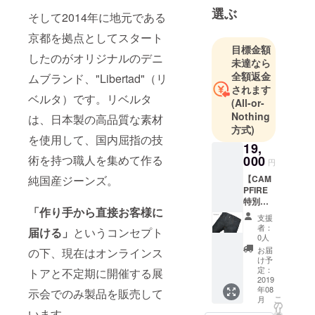
専門店への
選ぶ
そして2014年に地元である
卸売りは行
京都を拠点としてスタート
わずオンラ
目標金額
インストア
したのがオリジナルのデニ
未達なら
と不定期に
全額返金
ムブランド、"Libertad"（リ
開催する展
されます
ベルタ）です。リベルタ
示会でのみ
(All-or-
製品を販
Nothing
は、日本製の高品質な素材
方式)
売。
を使用して、国内屈指の技
19,
000
術を持つ職人を集めて作る
円
【CAM
純国産ジーンズ。
PFIRE
特別価
「作り手から直接お客様に
格
支援
16%OF
者：
届ける」
というコンセプト
F】
0人
◆Libert
お届
の下、現在はオンラインス
ad定番
け予
ジーン
定：
トアと不定期に開催する展
ズ"Jim
2019
年08
babwe"
示会でのみ製品を販売して
こ
月
（ジン
の
リ
います。
バブ