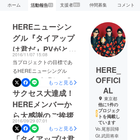
ホーム
支援者
仲間募集
コメント
活動報告
99+
13
HEREニューシン
グル『タイアップ
は君だ』PVがと
2016/11/07 15:08
うとう完成！！
当プロジェクトの目標であ
HERE_
るHEREニューシングル
OFFICI
『タイアップは君だ』のPV
もっと見る
がとうとう完成発表となり
AL
サクセス大達成！
ました！ このプロジェクト
東京都
HEREメンバーか
他に1件の
にご賛同頂いた全てのご支
プロジェク
ら大感謝のご挨拶
援者様、いつもHEREを応
トを掲載し
2016/09/29 07:01
ています
援してくださる全ての皆様
もっと見る
Vo.尾形回帰
にHEREメンバー一同より
Gt.武田将幸
「タイアップは君