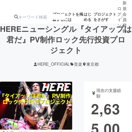
新
ロ
規
グ
会
プロジェクトを掲
はじ
プロジェクト
/
載するには
める
をさがす
イ
員
ン
登
HEREニューシングル『タイアップは
録
君だ』PV制作ロック先行投資プロ
ジェクト
人気のプロ
注目のリ
注目の新着プロ
募集終了が近いプ
もうすぐ公開
ジェクト
ターン
ジェクト
ロジェクト
されます
HERE_OFFICIAL
音楽
東京都
アート・写真
音楽
現在の支援総
テクノロジー・ガジェット
ゲーム・サ
額
2,63
映像・映画
書籍・雑誌
5,00
ビジネス・起業
チャレンジ