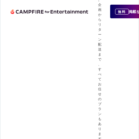
企
画
掲載
無料
か
ら
リ
タ
ー
ン
配
送
ま
で
、
す
べ
て
お
任
せ
の
プ
ラ
ン
も
あ
り
ま
す