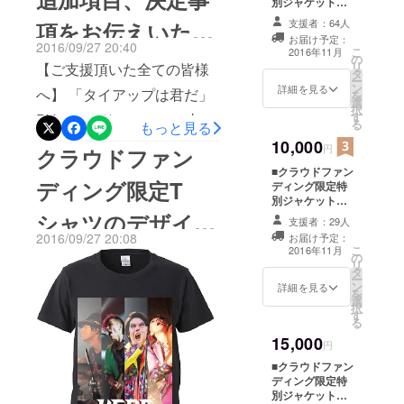
ざいます。 引き続きリター
完成いたしました！ この
別ジャケット仕
様「タイアップ
いオーディ
支援者：64人
項をお伝えいたし
ンの送付等、皆様へのお返
ジャケットのCDブックレッ
は君だ」 ■CD
エンスとの
お届け予定：
ブックレット内
2016/09/27 20:40
しに誠心誠意努めてまいり
こ
ト内にご支援頂いた全員の
2016年11月
ます！
コール＆レ
の
にあなたのお名
リ
【ご支援頂いた全ての皆様
タ
前をクレジット
ます。 HERE三橋隼人
お名前をいれてお送りさせ
スポンス、
ー
ン
詳細を見る
へ】 「タイアップは君だ」
を
ステージ上
選
て頂きます！ PVエンドロー
択
す
PVのエンドロールにご支援
を縦横無尽
る
もっと見る
ルにもご支援頂いた全員の
に動き回る
頂いた皆様全員のお名前を
10,000
円
クラウドファン
お名前を入れさせて頂きま
アクショ
入れさせて頂きます！ 本
■クラウドファン
ン、
すので、このプロジェクト
ディング限定T
ディング限定特
名、芸名、ニックネーム
80年代の
別ジャケット仕
に関わってくださった皆様
様「タイアップ
シャツのデザイン
ローリング
等、ご自由にお好きなお名
支援者：29人
に良き思い出として残れば
は君だ」 ■CD
ストーンズ
2016/09/27 20:08
お届け予定：
前をリターンご案内の際に
ブックレット内
が決定いたしまし
こ
2016年11月
嬉しいです！ 来年春頃の
や忌野清志
の
にあなたのお名
リ
お伝えください。(ただし、
タ
前をクレジット
郎を彷彿と
ー
HERE無料ワンマンライブ
た！
ン
■PV撮影中のNG
詳細を見る
を
公序良俗に反する表現、私
させる
選
シーン、アウト
開催実現に向けて、当プロ
択
す
テイク集DVD
カラフルな
共が適切でないと判断した
る
ジェクトへの引き続きのご
ファッショ
15,000
内容はお断りさせて頂く事
円
支援、ご注目のほどよろし
ンやメイク
■クラウドファン
がございます。) 【リター
が特徴の
くお願いいたします！！
ディング限定特
ンメニュー80,000円をお選
別ジャケット仕
GLAMOROU