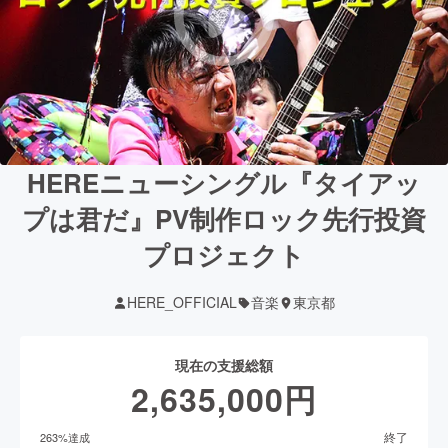
HEREニューシングル『タイアッ
プは君だ』PV制作ロック先行投資
プロジェクト
HERE_OFFICIAL
音楽
東京都
現在の支援総額
2,635,000
円
終了
263
%達成