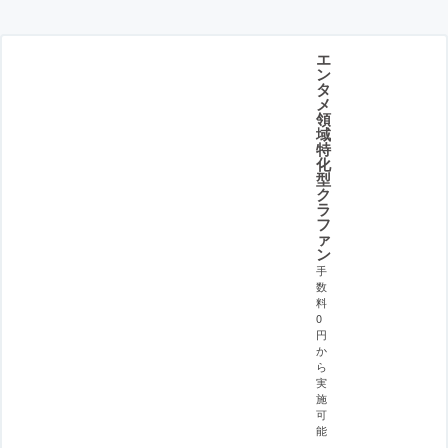
エ
ン
タ
メ
領
域
特
化
型
ク
ラ
フ
ァ
ン
手
数
料
0
円
か
ら
実
施
可
能
。