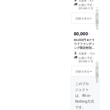
支援者：4人
THE
は君だ」 ■CD
ちください！
お届け予定：
ブックレット内
YELLOW
こ
2016年11月
の
にあなたのお名
MONKEY等
リ
タ
前をクレジット
ー
にも通じて
ン
■PV撮影中のNG
詳細を見る
を
選
シーン、アウト
いる。
択
す
テイク集DVD ■
る
あなたへ向けた
80,000
メンバーサイン
円
色紙 ■クラウド
80,000円 ■クラ
ファンディング
ウドファンディ
限定デザインT
ング限定特別
シャツ ■都内で
ジャケット仕様
行われるPV撮影
支援者：10人
「タイアップは
現場に潜入！撮
お届け予定：
君だ」 ■CDブッ
こ
影現場でメン
2016年11月
の
クレット内にあ
リ
バーと記念撮影
タ
なたのお名前を
ー
付き [カメラ、携
ン
クレジット ■PV
詳細を見る
を
帯電話等の撮影
選
撮影中のNGシー
択
機器はご自身で
す
ン、アウトテイ
る
ご用意くださ
ク集DVD ■あな
このプロ
い。撮影場所ま
たへ向けたメン
での交通費はご
ジェクト
バーサイン色紙
自身でご負担く
■クラウドファン
は、All-or-
ださい。][10月3
ディング限定デ
日(月)都内スタ
Nothing方式
ザインTシャツ ■
ジオにて20:00
都内で行われる
です。
開始のご都合が