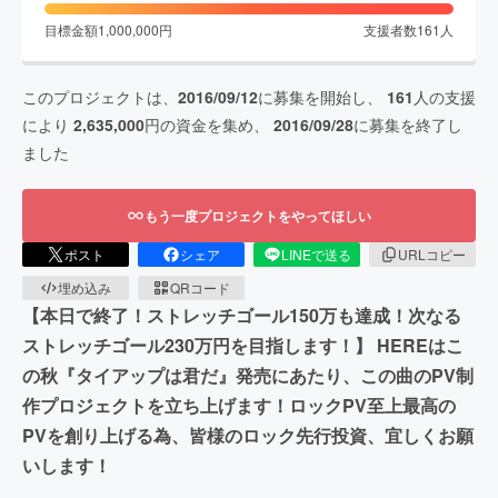
目標金額
1,000,000
円
支援者数
161
人
このプロジェクトは、
2016/09/12
に募集を開始し、
161
人の支援
により
2,635,000
円の資金を集め、
2016/09/28
に募集を終了し
ました
もう一度プロジェクトをやってほしい
ポスト
シェア
LINEで送る
URLコピー
埋め込み
QRコード
【本日で終了！ストレッチゴール150万も達成！次なる
ストレッチゴール230万円を目指します！】 HEREはこ
の秋『タイアップは君だ』発売にあたり、この曲のPV制
作プロジェクトを立ち上げます！ロックPV至上最高の
PVを創り上げる為、皆様のロック先行投資、宜しくお願
いします！