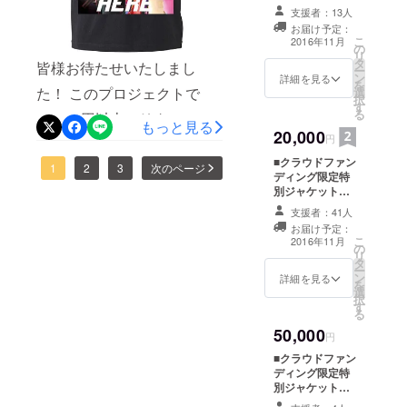
様「タイアップ
S POPバン
支援者：13人
びになりました皆様へ】 PV
は君だ」 ■CD
お届け予定：
ド
ブックレット内
こ
完成記念打ち上げの内容に
2016年11月
の
にあなたのお名
リ
タ
前をクレジット
皆様お待たせいたしまし
以下の項目を追加させて頂
ー
音楽性は王
ン
■PV撮影中のNG
詳細を見る
を
た！ このプロジェクトで
道ロックを
選
きます。 ○PV完成記念特別
シーン、アウト
択
す
テイク集DVD ■
軸に非常に
る
20,000円以上のリターンメ
アコースティックライブ開
あなたへ向けた
もっと見る
幅広い。
20,000
メンバーサイン
円
ニューであるクラウドファ
催 ○HEREメンバーが自慢の
色紙
楽曲は一貫
■クラウドファン
ンディング限定Tシャツデザ
1
2
3
次のページ
手料理を振る舞います。 引
してポップ
ディング限定特
別ジャケット仕
に突き抜け
インが完成いたしました！
き続き、何卒ご支援ご注目
様「タイアップ
ており、
支援者：41人
HEREグッズらしく非常に
をよろしくお願い致しま
は君だ」 ■CD
お届け予定：
メンバーも
ブックレット内
こ
2016年11月
激しいインパクトでロック
す！
の
にあなたのお名
フェイバ
リ
タ
前をクレジット
先行投資に相応しいロック
ー
リットに上
ン
■PV撮影中のNG
詳細を見る
を
げている
選
シーン、アウト
感あふれる限定デザインT
択
す
テイク集DVD ■
THE WHO、
る
シャツが完成いたしまし
あなたへ向けた
Led
50,000
メンバーサイン
円
た！ 対象の方々は、完全限
色紙 ■クラウド
Zeppelin、
■クラウドファン
ファンディング
定生産のレアTシャツがお手
RCサクセ
ディング限定特
限定デザインT
別ジャケット仕
ション、
シャツ
元に届くのを楽しみにお待
様「タイアップ