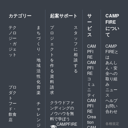
カテゴリー
起案サポート
サ
CAMP
ー
FIRE
テク
ま
プ
ス
ビ
につい
ノロ
ち
ロ
タ
ス
て
ジー
づ
ジ
ッ
・ガ
く
ェ
フ
CAM
CAMP
ジェ
り
ク
に
PFI
FIREと
ット
・
ト
相
RE
は
地
を
談
CAM
あんし
域
作
す
PFI
ん・安
活
る
る
RE
全への
性
資
コ
取り組
化
料
ミュ
み
プロ
音
請
ニ
ニュー
ダク
楽
求
ティ
ス
ト
CAM
ヘルプ
クラウドファ
フー
チ
PFI
お問い
ンディングの
ド・
ャ
RE
合わせ
ノウハウを無
飲食
レ
Crea
料で学ぼう
店
ン
tion
各種規定
CAMPFIRE
ジ
CAM