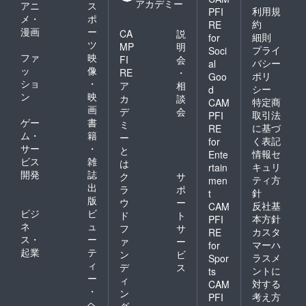
アカデミー
アニ
ス
利用規
PFI
メ・
ポ
約
RE
漫画
ー
CA
説
細則
for
ツ
MP
明
プライ
Soci
ファ
映
FI
会
バシー
al
ッ
像
RE
・
ポリ
Goo
ショ
・
ア
相
シー
d
ン
映
カ
談
特定商
CAM
画
デ
会
取引法
PFI
ゲー
書
ミ
に基づ
RE
ム・
籍
ー
く表記
for
サー
・
と
情報セ
Ente
ビス
雑
は
キュリ
rtain
開発
誌
ク
サ
ティ方
men
出
ラ
ポ
針
t
版
ウ
ー
反社基
CAM
ビジ
ビ
ド
ト
本方針
PFI
ネ
ュ
フ
サ
カスタ
RE
ス・
ー
ァ
ー
マーハ
for
起業
テ
ン
ビ
ラスメ
Spor
ィ
デ
ス
ントに
ts
ー
ィ
対する
CAM
・
ン
考え方
PFI
ヘ
グ