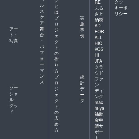
クッ
RE
ル
と
キーポ
ふる
ス
は
リシー
さと
ケ
プ
実
納税
ア
ロ
施
AD
アー
舞
ジ
事
FOR
ト・
台
ェ
例
ALL
写真
・
ク
HIO
パ
ト
KOS
フ
の
HI
ォ
作
JFA
ー
り
クラ
マ
方
ウド
ン
プ
統
ファ
ス
ロ
計
ン
ソー
ジ
デ
ディ
シャ
ェ
ー
ング
ル
ク
タ
mac
グッ
ト
hi-ya
ド
の
補助
広
金申
め
請サ
方
ポー
ト