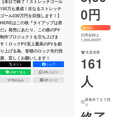
【本日で終了！ストレッチゴール
0
円
150万も達成！次なるストレッチ
まちづくり・地域活性化
ゴール230万円を目指します！】
HEREはこの秋『タイアップは君
CAMPFIRE for Social Good
CAMPFIRE Creation
263%
だ』発売にあたり、この曲のPV
CAMPFIREふるさと納税
machi-ya
コミュニティ
目標金額は
制作プロジェクトを立ち上げま
1,000,000円
す！ロックPV至上最高のPVを創
り上げる為、皆様のロック先行投
支援者数
161
資、宜しくお願いします！
ポスト
シェア
LINEで送る
URLコピー
人
埋め込み
QRコード
募集終了まで残
り