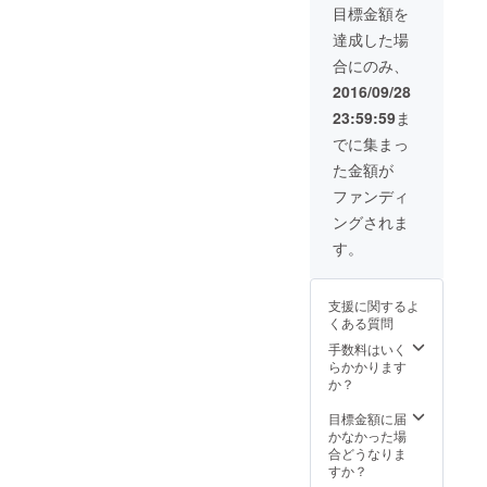
PV撮影現場に潜
つく方対象]
目標金額を
入！撮影現場で
メンバーと記念
達成した場
撮影付き [カメ
合にのみ、
ラ、携帯電話等
の撮影機器はご
2016/09/28
自身でご用意く
23:59:59
ま
ださい。撮影場
所までの交通費
でに集まっ
はご自身でご負
た金額が
担ください。]
[10月3日(月)都
ファンディ
内スタジオにて
ングされま
20:00開始のご
都合つく方対象]
す。
■PV完成記念打
ち上げに参加 [飲
食費、会場まで
支援に関するよ
の交通費はご自
くある質問
身でご負担くだ
手数料はいく
さい。][11月3日
らかかります
(木祝)都内にて
か？
開催。ご都合つ
く方対象]
目標金額に届
かなかった場
合どうなりま
すか？