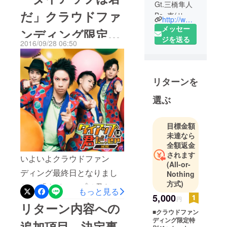
心より感謝申し上げます。
Gt.三橋隼人
だ」クラウドファ
そしてストレッチゴールと
Ba. 壱(サ
http://www.here-web.com/
ポート)Dr.
メッセー
して来年発売のワンコイン
ンディング限定版
ユージ・レ
ジを送る
シングル、都内での開催と
2016/09/28 06:50
ルレ・カワ
ジャケットが完成
なるHERE無料ワンマンラ
グチ(サポー
しました！
ト)
イブへ向けて、さらに皆様
リターンを
によって構
により良いエンターテイメ
成される
選ぶ
ントをお送りすべく鋭意制
ロックバン
作を続けてまいります。 引
ド。
目標金額
き続きどうぞHEREをよろ
未達なら
2008年、活
しくお願い致します！ この
全額返金
動開始。
されます
クラウドファンディングで
いよいよクラウドファン
(All-or-
お世話になりました
過剰なまで
ディング最終日となりまし
Nothing
のハイテン
方式)
「CAMPFIRE」のスタッフ
た！ 「タイアップは君だ」
もっと見る
ションなラ
5,000
皆様、素晴らしいシステム
円
クラウドファンディング限
イブが話
リターン内容への
■クラウドファン
をご提供頂きありがとうご
定版ジャケットがとうとう
題。
ディング限定特
追加項目、決定事
強要にも近