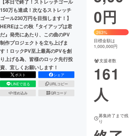
【本日で終了！ストレッチゴール
0
円
150万も達成！次なるストレッチ
まちづくり・地域活性化
ゴール230万円を目指します！】
HEREはこの秋『タイアップは君
CAMPFIRE for Social Good
CAMPFIRE Creation
263%
だ』発売にあたり、この曲のPV
CAMPFIREふるさと納税
machi-ya
コミュニティ
目標金額は
制作プロジェクトを立ち上げま
1,000,000円
す！ロックPV至上最高のPVを創
り上げる為、皆様のロック先行投
支援者数
161
資、宜しくお願いします！
ポスト
シェア
LINEで送る
URLコピー
人
埋め込み
QRコード
募集終了まで残
り