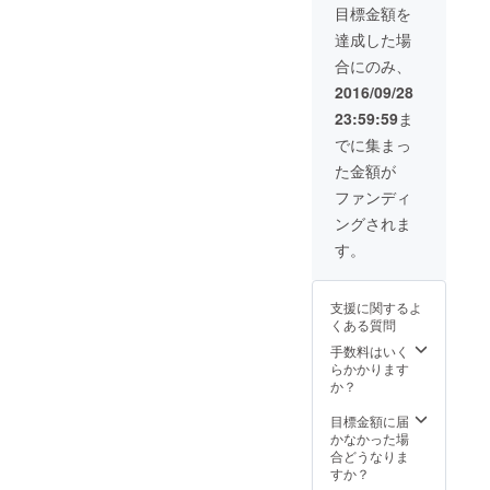
PV撮影現場に潜
つく方対象]
目標金額を
入！撮影現場で
メンバーと記念
達成した場
撮影付き [カメ
合にのみ、
ラ、携帯電話等
の撮影機器はご
2016/09/28
自身でご用意く
23:59:59
ま
ださい。撮影場
所までの交通費
でに集まっ
はご自身でご負
た金額が
担ください。]
[10月3日(月)都
ファンディ
内スタジオにて
ングされま
20:00開始のご
都合つく方対象]
す。
■PV完成記念打
ち上げに参加 [飲
食費、会場まで
支援に関するよ
の交通費はご自
くある質問
身でご負担くだ
手数料はいく
さい。][11月3日
らかかります
(木祝)都内にて
か？
開催。ご都合つ
く方対象]
目標金額に届
かなかった場
合どうなりま
すか？