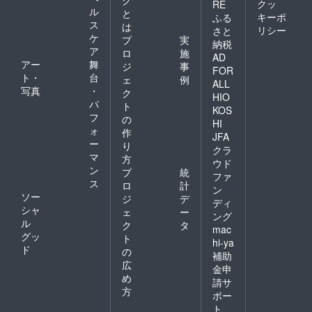
クッ
RE
ル
と
キーポ
ふる
ス
は
リシー
さと
ケ
プ
実
納税
ア
ロ
施
AD
アー
舞
ジ
事
FOR
ト・
台
ェ
例
ALL
写真
・
ク
HIO
パ
ト
KOS
フ
の
HI
ォ
作
JFA
ー
り
クラ
マ
方
ウド
ン
プ
統
ファ
ス
ロ
計
ン
ソー
ジ
デ
ディ
シャ
ェ
ー
ング
ル
ク
タ
mac
グッ
ト
hi-ya
ド
の
補助
広
金申
め
請サ
方
ポー
ト