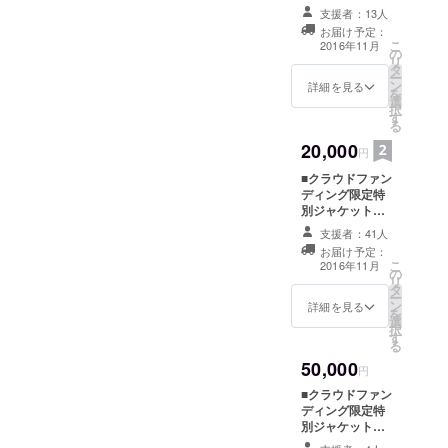
様「タイアップ
S POPバン
支援者：13人
は君だ」 ■CD
お届け予定：
ド
ブックレット内
こ
2016年11月
の
にあなたのお名
リ
タ
前をクレジット
ー
音楽性は王
ン
■PV撮影中のNG
詳細を見る
を
道ロックを
選
シーン、アウト
択
す
テイク集DVD ■
軸に非常に
る
あなたへ向けた
幅広い。
20,000
メンバーサイン
円
色紙
楽曲は一貫
■クラウドファン
してポップ
ディング限定特
別ジャケット仕
に突き抜け
様「タイアップ
ており、
支援者：41人
は君だ」 ■CD
お届け予定：
メンバーも
ブックレット内
こ
2016年11月
の
にあなたのお名
フェイバ
リ
タ
前をクレジット
ー
リットに上
ン
■PV撮影中のNG
詳細を見る
を
げている
選
シーン、アウト
択
す
テイク集DVD ■
THE WHO、
る
あなたへ向けた
Led
50,000
メンバーサイン
円
色紙 ■クラウド
Zeppelin、
■クラウドファン
ファンディング
RCサクセ
ディング限定特
限定デザインT
別ジャケット仕
ション、
シャツ
様「タイアップ