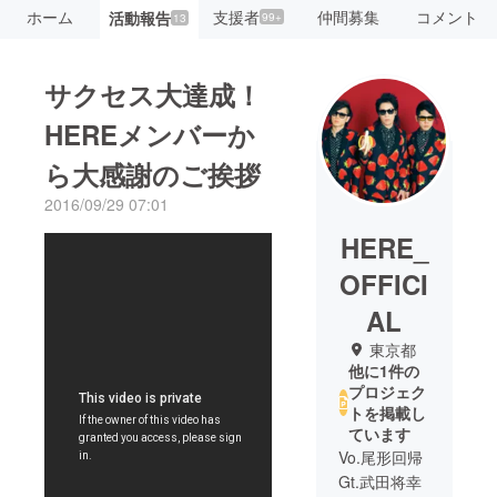
ホーム
支援者
仲間募集
コメント
活動報告
99+
13
サクセス大達成！
HEREメンバーか
ら大感謝のご挨拶
2016/09/29 07:01
HERE_
OFFICI
AL
東京都
他に1件の
プロジェク
トを掲載し
ています
Vo.尾形回帰
Gt.武田将幸