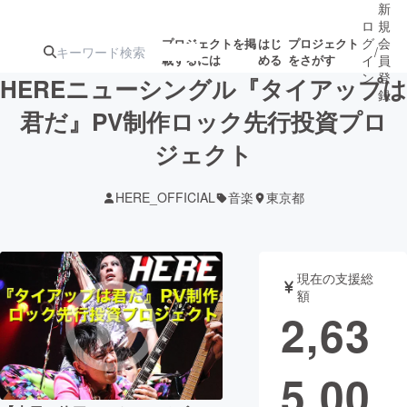
新
ロ
規
グ
会
プロジェクトを掲
はじ
プロジェクト
/
載するには
める
をさがす
イ
員
ン
登
HEREニューシングル『タイアップは
録
君だ』PV制作ロック先行投資プロ
ジェクト
人気のプロ
注目のリ
注目の新着プロ
募集終了が近いプ
もうすぐ公開
ジェクト
ターン
ジェクト
ロジェクト
されます
HERE_OFFICIAL
音楽
東京都
アート・写真
音楽
現在の支援総
テクノロジー・ガジェット
ゲーム・サ
額
2,63
映像・映画
書籍・雑誌
5,00
ビジネス・起業
チャレンジ