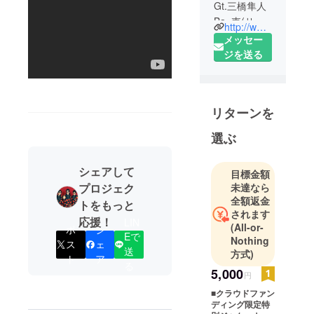
Gt.三橋隼人
Ba. 壱(サ
http://www.here-web.com/
ポート)Dr.
メッセー
ユージ・レ
ジを送る
ルレ・カワ
グチ(サポー
ト)
リターンを
によって構
成される
選ぶ
ロックバン
ド。
シェアして
目標金額
プロジェク
未達なら
2008年、活
全額返金
トをもっと
動開始。
されます
応援！
LIN
(All-or-
ポ
シ
Eで
過剰なまで
Nothing
ス
ェ
送
のハイテン
方式)
ト
ア
る
ションなラ
5,000
円
イブが話
■クラウドファン
題。
ディング限定特
強要にも近