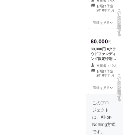
支援者：4人
THE
は君だ」 ■CD
お届け予定：
ブックレット内
YELLOW
こ
2016年11月
の
にあなたのお名
MONKEY等
リ
タ
前をクレジット
ー
にも通じて
ン
■PV撮影中のNG
詳細を見る
を
選
シーン、アウト
いる。
択
す
テイク集DVD ■
る
あなたへ向けた
80,000
メンバーサイン
円
色紙 ■クラウド
80,000円 ■クラ
ファンディング
ウドファンディ
限定デザインT
ング限定特別
シャツ ■都内で
ジャケット仕様
行われるPV撮影
支援者：10人
「タイアップは
現場に潜入！撮
お届け予定：
君だ」 ■CDブッ
こ
影現場でメン
2016年11月
の
クレット内にあ
リ
バーと記念撮影
タ
なたのお名前を
ー
付き [カメラ、携
ン
クレジット ■PV
詳細を見る
を
帯電話等の撮影
選
撮影中のNGシー
択
機器はご自身で
す
ン、アウトテイ
る
ご用意くださ
ク集DVD ■あな
このプロ
い。撮影場所ま
たへ向けたメン
での交通費はご
ジェクト
バーサイン色紙
自身でご負担く
■クラウドファン
は、All-or-
ださい。][10月3
ディング限定デ
日(月)都内スタ
Nothing方式
ザインTシャツ ■
ジオにて20:00
都内で行われる
です。
開始のご都合が