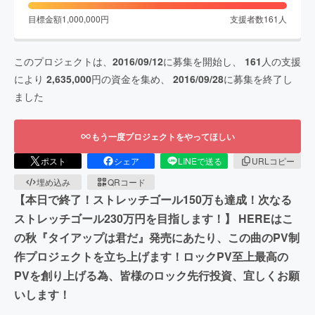
目標金額
1,000,000
円
支援者数
161
人
このプロジェクトは、
2016/09/12
に募集を開始し、
161
人の支援
により
2,635,000
円の資金を集め、
2016/09/28
に募集を終了し
ました
もう一度プロジェクトをやってほしい
ポスト
シェア
LINEで送る
URLコピー
埋め込み
QRコード
【本日で終了！ストレッチゴール150万も達成！次なる
ストレッチゴール230万円を目指します！】 HEREはこ
の秋『タイアップは君だ』発売にあたり、この曲のPV制
作プロジェクトを立ち上げます！ロックPV至上最高の
PVを創り上げる為、皆様のロック先行投資、宜しくお願
いします！