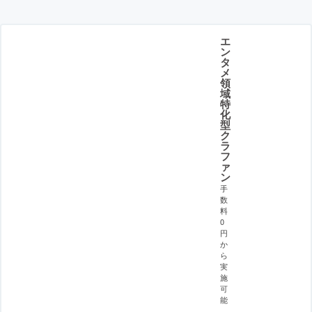
エ
ン
タ
メ
領
域
特
化
型
ク
ラ
フ
ァ
ン
手
数
料
0
円
か
ら
実
施
可
能
。