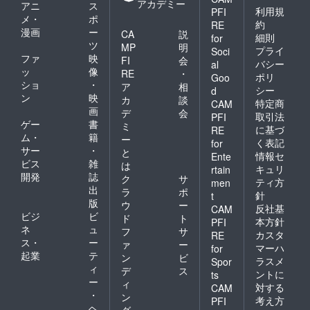
アカデミー
アニ
ス
利用規
PFI
メ・
ポ
約
RE
漫画
ー
CA
説
細則
for
ツ
MP
明
プライ
Soci
ファ
映
FI
会
バシー
al
ッ
像
RE
・
ポリ
Goo
ショ
・
ア
相
シー
d
ン
映
カ
談
特定商
CAM
画
デ
会
取引法
PFI
ゲー
書
ミ
に基づ
RE
ム・
籍
ー
く表記
for
サー
・
と
情報セ
Ente
ビス
雑
は
キュリ
rtain
開発
誌
ク
サ
ティ方
men
出
ラ
ポ
針
t
版
ウ
ー
反社基
CAM
ビジ
ビ
ド
ト
本方針
PFI
ネ
ュ
フ
サ
カスタ
RE
ス・
ー
ァ
ー
マーハ
for
起業
テ
ン
ビ
ラスメ
Spor
ィ
デ
ス
ントに
ts
ー
ィ
対する
CAM
・
ン
考え方
PFI
ヘ
グ