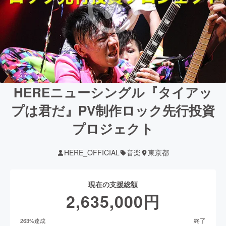
HEREニューシングル『タイアッ
プは君だ』PV制作ロック先行投資
プロジェクト
HERE_OFFICIAL
音楽
東京都
現在の支援総額
2,635,000
円
終了
263
%達成