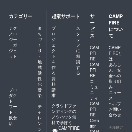
カテゴリー
起案サポート
サ
CAMP
ー
FIRE
テク
ま
プ
ス
ビ
につい
ノロ
ち
ロ
タ
ス
て
ジー
づ
ジ
ッ
・ガ
く
ェ
フ
CAM
CAMP
ジェ
り
ク
に
PFI
FIREと
ット
・
ト
相
RE
は
地
を
談
CAM
あんし
域
作
す
PFI
ん・安
活
る
る
RE
全への
性
資
コ
取り組
化
料
ミュ
み
プロ
音
請
ニ
ニュー
ダク
楽
求
ティ
ス
ト
CAM
ヘルプ
クラウドファ
フー
チ
PFI
お問い
ンディングの
ド・
ャ
RE
合わせ
ノウハウを無
飲食
レ
Crea
料で学ぼう
店
ン
tion
各種規定
CAMPFIRE
ジ
CAM