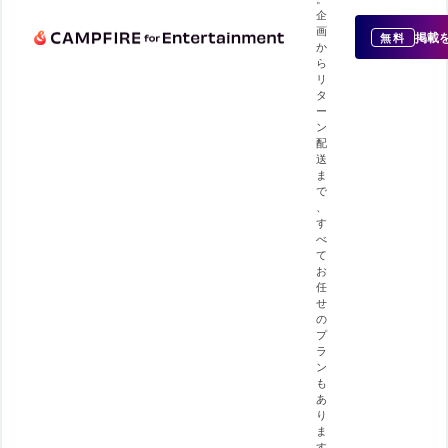
企
画
掲載
無料
か
ら
リ
タ
ー
ン
配
送
ま
で
、
す
べ
て
お
任
せ
の
プ
ラ
ン
も
あ
り
ま
す