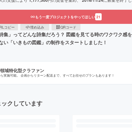
人の支援により
1,177,500
円の資金を集め、
2016/11/24
に募集を終了し
もう一度プロジェクトをやってほしい
21
RLコピー
埋め込み
QRコード
詩集」ってどんな詩集だろう？ 図鑑を見てる時のワクワク感を
ない「いきもの図鑑」の制作をスタートしました！
領域特化型クラファン
から実施可能。 企画からリターン配送まで、すべてお任せのプランもあります！
ェックしています