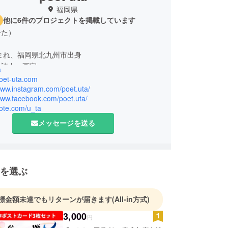
福岡県
他に6件のプロジェクトを掲載しています
ーた）
生まれ、福岡県北九州市出身
の詩人・画家。
a
poet-uta.com
な時間」をテーマに詩や絵や物語をえがいていま
www.instagram.com/poet.uta/
www.facebook.com/poet.uta/
絵の創作以外に、県内外での個展開催、壁画制作、
note.com/u_ta
版、ライブペイント出演、子どもたちとの共同制作
な活動を行っています。
メッセージを送る
を選ぶ
標金額未達でもリターンが届きます
(All-in方式)
3,000
円