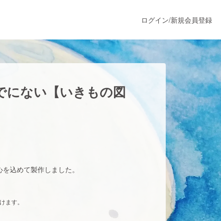
ログイン
/
新規会員登録
うすぐ公開されます
までにない【いきもの図
プロダクト
ファッション
心を込めて製作しました。
スポーツ
だけます。
ア
ソーシャルグッド