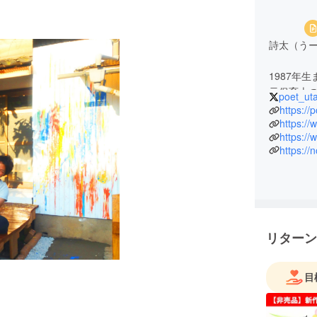
詩太（う
1987年
元保育士
poet_ut
https://
「穏やか
https://
https://
す。詩や
https://
詩画集出
など様々
リターン
目