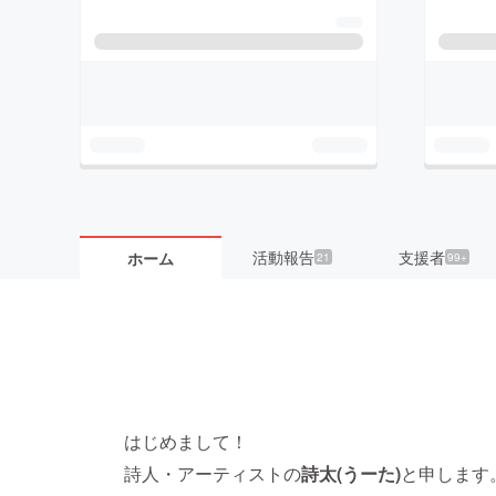
活動報告
支援者
ホーム
21
99+
はじめまして！
詩人・アーティストの
詩太(うーた)
と申します