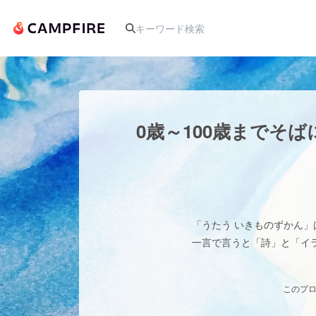
人気のプロジェクト
0歳～100歳までそ
アート・写真
テクノロジー・ガジェット
「うたう いきものずかん
一言で言うと「詩」と「イ
映像・映画
ビジネス・起業
このプロ