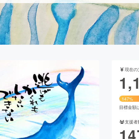
CAMPFIRE for Social Good
CAMPFIRE Creation
CAMPFIREふるさと納税
machi-ya
コミュニティ
現在の
1,
147%
目標金額は8
支援者
14