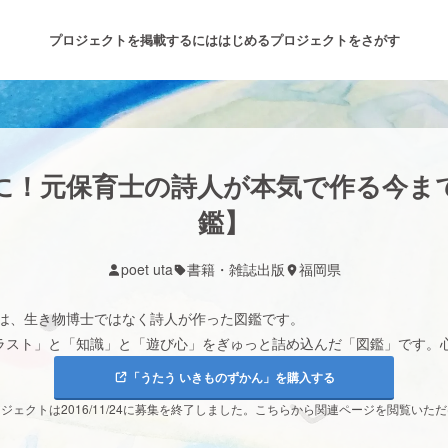
プロジェクトを掲載するには
はじめる
プロジェクトをさがす
注目のリターン
注目の新着プロジェクト
募集終了が近いプロジェクト
も
ばに！元保育士の詩人が本気で作る今
鑑】
音楽
舞台・パフォーマンス
poet uta
書籍・雑誌出版
福岡県
ゲーム・サービス開発
フード・飲食店
」は、生き物博士ではなく詩人が作った図鑑です。
ラスト」と「知識」と「遊び心」をぎゅっと詰め込んだ「図鑑」です。
書籍・雑誌出版
アニメ・漫画
「うたう いきものずかん」を購入する
ジェクトは2016/11/24に募集を終了しました。こちらから関連ページを閲覧いた
チャレンジ
ビューティー・ヘルスケ