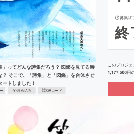
募集終
終
このプロジェ
集」ってどんな詩集だろう？ 図鑑を見てる時
1,177,500
円
な？ そこで、「詩集」と「図鑑」を合体させ
タートしました！
ピー
埋め込み
QRコード