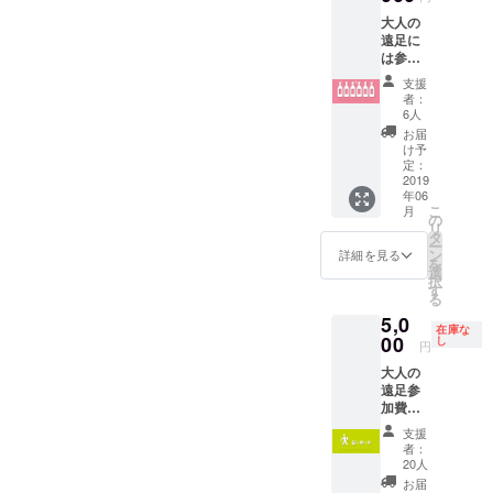
しかしその
送りし
りょう
ンは自
大人の
ます。
前に多くの
もう3号
然条件
遠足に
＊今回
赤城行
により
人が集まる
は参加
のクラ
に乗る
製造量
ベースを作
できな
ウド
と ■足
や品質
支援
いけど
ファン
利市
らなくては
が変わ
者：
ワイン
ディン
駅
6人
りやす
なりませ
をたく
グ限定
08:53
いの
お届
さん飲
ん。
ワイン
着 で
け予
為、出
んで支
です。
定：
す！ (内
荷時期
誰もが、自
援した
2019
＊1 ご
訳) 浅
の変更
分のやりた
年06
いとい
参加く
草〜足
や同等
こ
月
う方の
ださっ
いことを
の
利市
品での
リ
ため
た全て
タ
967円
対応と
やって、安
ー
に、年
の方は
ン
浅草〜
詳細を見る
なる場
を
心して自己
間２本
「新元
選
足利市
合もあ
択
を新元
号と歩
す
1,030円
実現を果た
りま
る
号３年
むオリ
(特急指
す。あ
せる魅力的
5,0
間、計
ジナル
定席料
らかじ
在庫な
６本お
な足利を作
00
Myワイ
し
金)
めご了
円
送りし
ン」の
チャー
承くだ
りたいと
大人の
ます。
苗木を
ターバ
さい。
願っていま
遠足参
＊今回
得る権
スで遠
酒販免
加費
のクラ
利が獲
す。
足開
許取得
5,000円
ウド
得でき
始！ 宿
済
支援
まずはワイ
（足利
ファン
ます。
泊コー
者：
までの
ン用のブド
ディン
ただ
20人
スに
旅費は
グ限定
し、苗
は、
お届
ウ苗木栽培