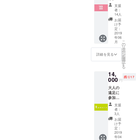
できな
い方に
わりや
して来た
支援
いけど
は最高
すいの
者：
所、栃木県
ワイン
級のぶ
為、出
14人
をたく
どう
足利市の方
荷時期
お届
さん飲
ジュー
の変更
け予
達からぜひ
んで支
スを用
定：
や同等
足利を盛り
援した
2019
意しま
品での
年06
いとい
した。
対応と
上げるため
こ
月
う方の
の
なる場
に一緒に
リ
ため
タ
合もあ
ー
に、新
やってほし
ン
りま
詳細を見る
を
元号の
選
す。あ
いと声をか
択
初年度
す
らかじ
る
けていただ
ワイン
めご了
14,
を２本
きました。
承くだ
残り17
お届け
000
さい。
円
しま
酒販免
大人の
足利では醸
す。 ＊
許取得
遠足に
今回の
済
造用ブドウ
参加
クラウ
の苗木栽培
し、さ
ドファ
支援
らに遠
ンディ
とワイン醸
者：
足参加
ング限
3人
造を入口に
チケッ
定ワイ
お届
して農業を
ト+ 宿
ンで
け予
泊 +
す。 ＊
定：
魅力ある産
パワー
2019
1 ご参
業にしてい
年04
スポッ
加くだ