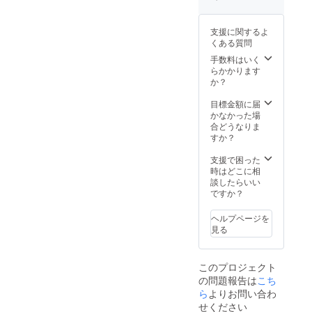
訳) 浅
了承く
りま
り、自由が
ます。
草〜足
ださ
す。あ
ただ
丘にワイン
利市
い。 ＊
らかじ
し、苗
支援に関するよ
967円
醸造場を
2 ワイ
めご了
木の購
くある質問
浅草〜
ンは自
承くだ
入につ
作ってワイ
足利市
然条件
手数料はいく
さい。
いて
ンの町にし
1,030円
により
らかかります
酒販免
は、別
(特急指
製造量
たいと思
か？
許取得
途苗木
定席料
や品質
済
代が必
い、まずは
金)
が変わ
目標金額に届
要で
畑と苗木作
チャー
りやす
かなかった場
す。ご
ターバ
いの
合どうなりま
りのために
了承く
スで遠
為、出
すか？
ださ
山梨県北杜
足開
荷時期
い。
始！ 遠
市で栽培を
の変更
支援で困った
足参加
や同等
時はどこに相
始めようと
チケッ
品での
談したらいい
していまし
トに
対応と
ですか？
は、見
なる場
た。
学バス
合もあ
ヘルプページを
代、
りま
見る
自由が丘と
BBQ、
す。あ
ワイン
らかじ
いう都心の
代が含
めご了
商業エリア
このプロジェクト
まれて
承くだ
の問題報告は
こち
いま
に醸造場を
さい。
す。
ら
よりお問い合わ
酒販免
つくり、ワ
(＊)参加
許取得
せください
イン醸造を