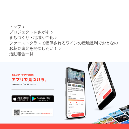
くだ
済
さった
すれば、醸
全ての
造場のドア
方は
を開けた途
「新元
号と歩
端に目の前
トップ
>
むオリ
に自分の畑
プロジェクトをさがす
>
ジナル
まちづくり・地域活性化
>
Myワイ
が広がって
ン」の
ファーストクラスで提供されるワインの産地足利でおとなの
いる感覚な
苗木を
お花見遠足を開催したい！
>
んです。美
得る権
活動報告一覧
利が獲
味しくて安
得でき
全なぶどう
ます。
をみんなで
ただ
し、苗
踏んで個性
木の購
的なワイン
入につ
いて
を皆で作っ
は、別
てガブガブ
途苗木
飲める。そ
代が必
要で
の体験が畑
す。ご
（農）を感
了承く
覚的に近く
ださ
い。
してくれ