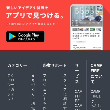
る。そんな
イメージ
だったので
す。
足利ではさ
らにスケー
ルアップし
てぶどうを
苗木から栽
培していつ
でも潤沢に
カテゴリー
起案サポート
サ
CAMP
醸造用ぶど
ー
FIRE
うの栽培と
テク
ま
プ
ス
ビ
につい
収穫ができ
ノロ
ち
ロ
タ
ス
て
て、たっぷ
ジー
づ
ジ
ッ
・ガ
く
ェ
フ
りワイン醸
CAM
CAMP
ジェ
り
ク
に
造まででき
PFI
FIREと
ット
・
ト
相
る場所と古
RE
は
地
を
談
CAM
あんし
民家の資源
域
作
す