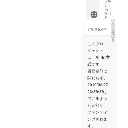
ご負担
ワイン
木の購
け予
ニュー
に取り組み
くださ
です。
定：
入につ
ミヤコ
い。）
2019
＊1 ご
ます！
いて
ホテル
年04
2019年
参加く
は、別
宿泊料
こ
月
4月6日
ださっ
の
途苗木
＋夕食
リ
▼はじめに
土曜
た全て
タ
代が必
(ワイン
ー
日 午
の方は
ン
要で
ご挨拶
詳細を見る
付き) ＋
を
前9時
「新元
選
す。ご
朝食付
こんにち
択
東部伊
号と歩
す
了承く
きの料
る
勢崎
は、塩崎庄
むオリ
ださ
このプロ
金が含
線 足
ジナル
い。 ＊
まれて
左衛門で
ジェクト
利市駅
Myワイ
2 ワイ
いま
す。
集合 ■
ン」の
ンは自
は、
All-In方
す。
東武浅
苗木を
私は東京の
然条件
(＊)参加
式
です。
草駅
得る権
により
くだ
自由が丘で
07:40
利が獲
製造量
目標金額に
さった
フランス惣
発 東
得でき
や品質
全ての
関わらず、
武特急
ます。
が変わ
菜料理店を
方は
りょう
ただ
りやす
2019/02/27
「新元
していまし
もう3号
し、苗
いの
号と歩
23:59:59
ま
赤城行
た。2018年8
木の購
為、出
むオリ
に乗る
入につ
荷時期
でに集まっ
ジナル
月いっぱい
と ■足
いて
の変更
Myワイ
で店を長年
た金額が
利市
は、別
や同等
ン」の
駅
途苗木
やって来た
品での
ファンディ
苗木を
08:53
代が必
対応と
得る権
ソムリエの
ングされま
着 で
要で
なる場
利が獲
相棒に譲
す！ (内
す。ご
合もあ
す。
得でき