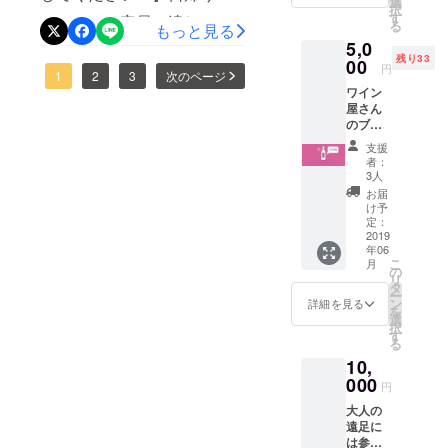
選
は素敵なん
択
グ限定
す
スツアーは定員に達してい
だというこ
る
もっと見る
ワイン
5,0
です。
とを体感し
ますが、5,000円でワイン1
残り33
＊ワイ
00
てほしい！
円
本のコース申し込んでくだ
1
2
3
次のページ
ン職人
ワイン
特製ロ
さい。その際、申込者情報
屋さん
ゼワイ
のブド
ンが人
を記入していただくのです
概要文
ウ
気商品
支援
ジュー
自由が丘ワ
の為、
が、備考欄に遠足希望と必
者：
ス 1本
同等品
3人
イナリー計
ず記入してください。それ
提供 ワ
での対
お届
画を発表し
インが
応とな
け予
で遠足希望者の方からの質
飲めな
る場合
定：
ていろいろ
いけど
2019
もあり
問が多く寄せられたので、
な人たちに
年06
支援し
ます。
こ
月
ワイン醸造
たい、
あらか
の
急遽対応します。
リ
遠足に
じめご
タ
とぶどう栽
ー
参加し
了承く
ン
詳細を見る
培を軸にし
を
たいと
ださ
選
択
いう声
た新しい兼
い。ま
す
る
をたく
た、ワ
業農家コ
10,
さんい
インは
ミュニティ
ただき
000
自然条
円
まし
件によ
を作り出そ
大人の
て、ワ
り製造
うという考
遠足に
インが
量や品
は参加
え方を発信
飲めな
質が変