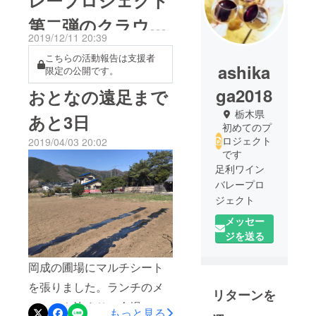
レープロジェクト
第二弾のクラウド
2019/12/11 20:39
ファンディングス
こちらの活動報告は支援者
ashika
限定の公開です。
タートします
ga2018
おとなの遠足まで
栃木県
あと3日
初めてのプ
ロジェクト
2019/04/03 20:02
です
足利ワイン
バレープロ
ジェクト
メッセー
農業やりな
ジを送る
がら自分の
好きなこと
岡成の圃場にマルチシート
もやって年
を張りました。ランチのメ
リターンを
収1,000万円
ニューも決まり、会場の準
目指す今ど
もっと見る