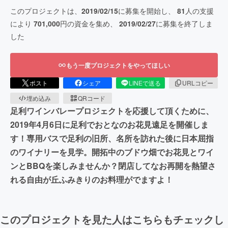
このプロジェクトは、
2019/02/15
に募集を開始し、
81
人の支援
により
701,000
円の資金を集め、
2019/02/27
に募集を終了しま
した
もう一度プロジェクトをやってほしい
ポスト
シェア
LINEで送る
URLコピー
埋め込み
QRコード
足利ワインバレープロジェクトを応援して頂くために、
2019年4月6日に足利でおとなのお花見遠足を開催しま
す！専用バスで足利の旧所、名所を訪れた後に日本屈指
のワイナリーを見学。開拓中のブドウ畑でお花見とワイ
ンとBBQを楽しみませんか？閉店してなお再開を熱望さ
れる自由が丘ふみきりのお料理がでますよ！
このプロジェクトを見た人はこちらもチェックし