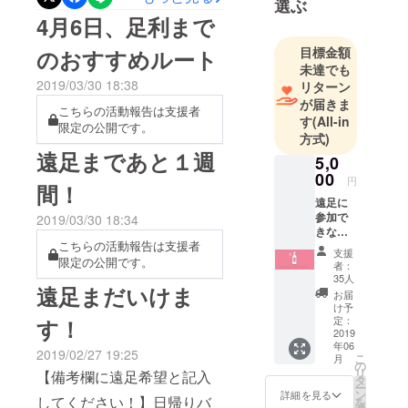
選ぶ
きの半分農
備や食材の調達など順調に
4月6日、足利まで
家というス
進んでします。とくに圃場
タイルを足
目標金額
のおすすめルート
のある名草は水が綺麗なと
未達でも
利から発信
2019/03/30 18:38
リターン
ころで、特産の渓流魚の塩
していま
が届きま
す。でも足
こちらの活動報告は支援者
焼きもご用しました。ワイ
す
(All-in
限定の公開です。
利ってどん
方式)
ンを作る時に出る葡萄の搾
な所？って
遠足まであと１週
5,0
りかすを特別配合した餌で
方多いです
00
円
間！
よね。他に
肥育した足利マール牛も登
遠足に
も古民家プ
場します。当日は参加者の
参加で
2019/03/30 18:34
ロジェク
きない
皆様には葡萄苗木の挿し木
こちらの活動報告は支援者
方に
ト、廃校プ
支援
は、ワ
限定の公開です。
者：
をしていただきますので、
ロジェク
イン職
35人
遠足まだいけま
人特製
ト、フィル
ご参加の皆様は、汚れても
お届
ロゼワ
け予
ムフェス
気にならない靴でお越しく
イン１
定：
す！
ティバルな
本を提
2019
ださいね。
年06
供。 今
ど盛りだく
2019/02/27 19:25
こ
月
回のク
の
さんです。
リ
【備考欄に遠足希望と記入
ラウド
タ
ー
農家暮らし
ファン
ン
詳細を見る
してください！】日帰りバ
を
ディン