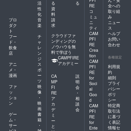
PFI
ん・安
を生かして
活
る
る
RE
全への
兼業をやり
性
資
コ
取り組
化
料
やすくする
ミュ
み
プロ
音
請
取り組みを
ニ
ニュー
ダク
楽
求
していこう
ティ
ス
ト
CAM
ヘルプ
と思ってい
クラウドファ
フー
チ
PFI
お問い
ます。それ
ンディングの
ド・
ャ
RE
合わせ
ノウハウを無
が「足利ワ
飲食
レ
Crea
料で学ぼう
店
ン
インバ
tion
各種規定
CAMPFIRE
ジ
レー・プロ
CAM
アカデミー
アニ
ス
ジェクト」
利用規
PFI
メ・
ポ
約
RE
としてス
漫画
ー
CA
説
細則
for
タートする
ツ
MP
明
プライ
Soci
ことになり
ファ
映
FI
会
バシー
al
ました。
ッ
像
RE
・
ポリ
Goo
ショ
・
ア
相
シー
d
ン
映
カ
談
農村生活し
特定商
CAM
画
デ
会
取引法
ながらテレ
PFI
ゲー
書
ミ
に基づ
RE
ワークで都
ム・
籍
ー
く表記
for
心の仕事も
サー
・
と
情報セ
Ente
こなすこと
ビス
雑