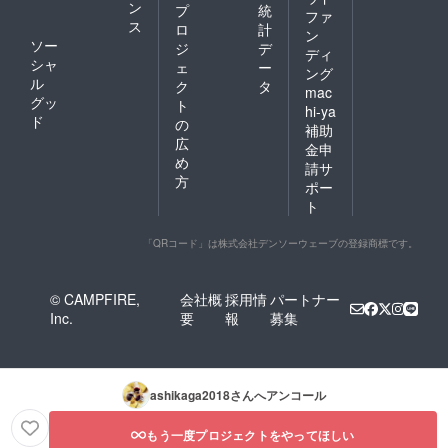
ン
プ
統
兼業農家で
ファ
ス
ロ
計
年収１,００
ン
ソー
ジ
デ
ディ
０万円目指
シャ
ェ
ー
ング
していこ
ル
ク
タ
mac
う！という
グッ
ト
hi-ya
ド
チャレンジ
の
補助
広
でもありま
金申
め
請サ
方
ポー
ト
「QRコード」は株式会社デンソーウェーブの登録商標です。
© CAMPFIRE,
会社概
採用情
パートナー
Inc.
要
報
募集
ashikaga2018
さんへアンコール
もう一度プロジェクトをやってほしい