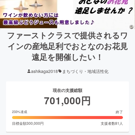
ファーストクラスで提供されるワ
インの産地足利でおとなのお花見
遠足を開催したい！
ashikaga2018
まちづくり・地域活性化
現在の支援総額
701,000
円
終了
233
%達成
目標金額
300,000
円
支援者数
81
人