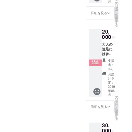
こ
月
ト 名
こうという
さった
の
リ
草の巨
全ての
タ
活動をして
ー
石群な
方は
ン
詳細を見る
を
行きます！
どを回
「新元
選
択
りま
号と歩
その先の活
す
る
す。
むオリ
動も、古民
20,
（足利
ジナル
家プロジェ
までの
000
Myワイ
円
旅費は
ン」の
クト、廃校
大人の
ご負担
苗木を
プロジェク
遠足に
くださ
得る権
は参加
い。）
ト、国際
利が獲
できな
2019
得でき
支援
フィルム
いけど
年 4月
ます。
者：
フェスティ
ワイン
6日
ただ
0人
をたく
(土)~7
し、苗
バルなどな
お届
さん飲
日(日)実
木の購
け予
ど、足利を
んで支
施 午
定：
入につ
援した
2019
盛り上げる
前9時東
いて
年06
いとい
武伊勢
は、別
イベントを
こ
月
う方の
崎線足
の
途苗木
リ
盛りだくさ
ため
利市駅
タ
代が必
ー
に、年
集合。
んに」考え
ン
要で
詳細を見る
を
間２本
■東武浅
選
す。ご
ています。
択
を新元
草駅
す
了承く
る
号2年
07:40
ださ
30,
間、計
発 東
い。 ＊
４本お
000
武特急
2 ワイ
円