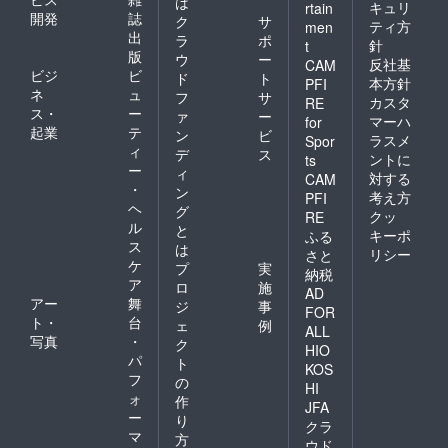
は
キュリ
rtain
開発
誌
は、通勤時
ク
サ
ティ方
men
出
ラ
ポ
間の無駄を
針
t
版
ウ
ー
無くしま
反社基
CAM
ビジ
ビ
ド
ト
本方針
PFI
す。
ネ
ュ
フ
サ
カスタ
RE
企業体にも
ス・
ー
ァ
ー
マーハ
for
農業とのか
起業
テ
ン
ビ
ラスメ
Spor
ィ
かわりを身
デ
ス
ントに
ts
ー
ィ
近に感じて
対する
CAM
・
ン
もらえる環
考え方
PFI
ヘ
グ
クッ
RE
境づくりを
ル
と
キーポ
ふる
啓蒙し、企
ス
は
リシー
さと
業の社会貢
ケ
プ
実
納税
献の後押し
ア
ロ
施
AD
アー
舞
ができま
ジ
事
FOR
ト・
台
ェ
例
す。そんな
ALL
写真
・
ク
環境を生か
HIO
パ
ト
KOS
して自分の
フ
の
HI
やりたいこ
ォ
作
JFA
とを目一杯
ー
り
クラ
マ
やりながら
方
ウド