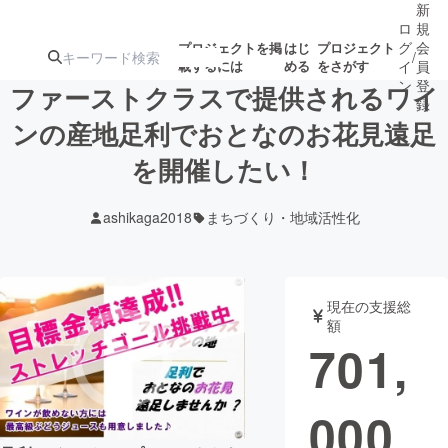
新
ロ
規
グ
会
プロジェクトを掲
はじ
プロジェクト
/
載するには
める
をさがす
イ
員
ン
登
ファーストクラスで提供されるワイ
録
ンの産地足利でおとなのお花見遠足
を開催したい！
人気のプロ
注目のリ
注目の新着プロ
募集終了が近いプ
もうすぐ公開
ジェクト
ターン
ジェクト
ロジェクト
されます
ashikaga2018
まちづくり・地域活性化
アート・写真
音楽
現在の支援総
テクノロジー・ガジェット
ゲーム・サ
額
701,
映像・映画
書籍・雑誌
000
ビジネス・起業
チャレンジ