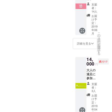
できな
い方に
わりや
して来た
支援
いけど
は最高
すいの
者：
所、栃木県
ワイン
級のぶ
為、出
14人
をたく
どう
足利市の方
荷時期
お届
さん飲
ジュー
の変更
け予
達からぜひ
んで支
スを用
定：
や同等
足利を盛り
援した
2019
意しま
品での
年06
いとい
した。
対応と
上げるため
こ
月
う方の
の
なる場
に一緒に
リ
ため
タ
合もあ
ー
に、新
やってほし
ン
りま
詳細を見る
を
元号の
選
す。あ
いと声をか
択
初年度
す
らかじ
る
けていただ
ワイン
めご了
14,
を２本
きました。
承くだ
残り17
お届け
000
さい。
円
しま
酒販免
大人の
足利では醸
す。 ＊
許取得
遠足に
今回の
済
造用ブドウ
参加
クラウ
の苗木栽培
し、さ
ドファ
支援
らに遠
ンディ
とワイン醸
者：
足参加
ング限
3人
造を入口に
チケッ
定ワイ
お届
して農業を
ト+ 宿
ンで
け予
泊 +
す。 ＊
定：
魅力ある産
パワー
2019
1 ご参
業にしてい
年04
スポッ
加くだ