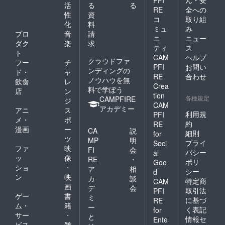
PFI
ん・安
を生かして
活
る
る
RE
全への
兼業をやり
性
資
コ
取り組
化
料
やすくする
ミュ
み
プロ
音
請
取り組みを
ニ
ニュー
ダク
楽
求
していこう
ティ
ス
ト
CAM
ヘルプ
と思ってい
クラウドファ
フー
チ
PFI
お問い
ます。それ
ンディングの
ド・
ャ
RE
合わせ
ノウハウを無
が「足利ワ
飲食
レ
Crea
料で学ぼう
店
ン
インバ
tion
各種規定
CAMPFIRE
ジ
レー・プロ
CAM
アカデミー
アニ
ス
ジェクト」
利用規
PFI
メ・
ポ
約
RE
としてス
漫画
ー
CA
説
細則
for
タートする
ツ
MP
明
プライ
Soci
ことになり
ファ
映
FI
会
バシー
al
ました。
ッ
像
RE
・
ポリ
Goo
ショ
・
ア
相
シー
d
ン
映
カ
談
農村生活し
特定商
CAM
画
デ
会
取引法
ながらテレ
PFI
ゲー
書
ミ
に基づ
RE
ワークで都
ム・
籍
ー
く表記
for
心の仕事も
サー
・
と
情報セ
Ente
こなすこと
ビス
雑