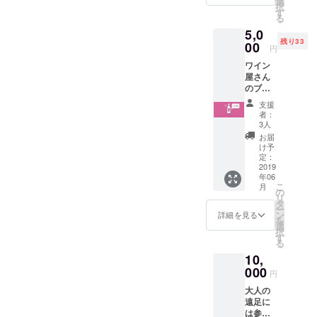
選
は素敵なん
択
グ限定
す
だというこ
る
ワイン
5,0
です。
とを体感し
残り33
＊ワイ
00
てほしい！
円
ン職人
ワイン
特製ロ
屋さん
ゼワイ
のブド
ンが人
概要文
ウ
気商品
支援
ジュー
自由が丘ワ
の為、
者：
ス 1本
同等品
3人
イナリー計
提供 ワ
での対
お届
画を発表し
インが
応とな
け予
飲めな
る場合
定：
ていろいろ
いけど
2019
もあり
な人たちに
年06
支援し
ます。
こ
月
ワイン醸造
たい、
あらか
の
リ
遠足に
じめご
タ
とぶどう栽
ー
参加し
了承く
ン
詳細を見る
培を軸にし
を
たいと
ださ
選
択
いう声
た新しい兼
い。ま
す
る
をたく
た、ワ
業農家コ
10,
さんい
インは
ミュニティ
ただき
000
自然条
円
まし
件によ
を作り出そ
大人の
て、ワ
り製造
うという考
遠足に
インが
量や品
は参加
え方を発信
飲めな
質が変