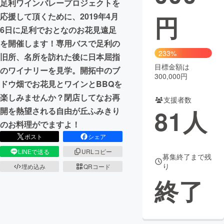
足利ワインバレープロジェクトを
円
応援して頂くために、2019年4月
まちづくり・地域活性化
6日に足利でおとなのお花見遠足
を開催します！専用バスで足利の
CAMPFIRE for Social Good
CAMPFIRE Creation
233%
旧所、名所を訪れた後に日本屈指
CAMPFIREふるさと納税
machi-ya
コミュニティ
目標金額は
のワイナリーを見学。開拓中のブ
300,000円
ドウ畑でお花見とワインとBBQを
楽しみませんか？閉店してなお再
支援者数
81
人
開を熱望される自由が丘ふみきり
のお料理がでますよ！
ポスト
シェア
LINEで送る
URLコピー
募集終了まで残
り
埋め込み
QRコード
終了