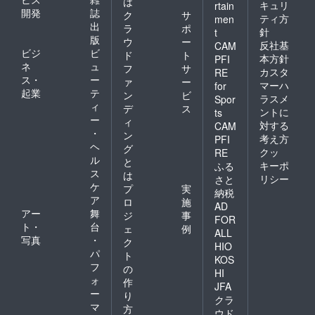
は
キュリ
rtain
開発
誌
は、通勤時
ク
サ
ティ方
men
出
ラ
ポ
間の無駄を
針
t
版
ウ
ー
無くしま
反社基
CAM
ビジ
ビ
ド
ト
本方針
PFI
す。
ネ
ュ
フ
サ
カスタ
RE
企業体にも
ス・
ー
ァ
ー
マーハ
for
農業とのか
起業
テ
ン
ビ
ラスメ
Spor
ィ
かわりを身
デ
ス
ントに
ts
ー
ィ
近に感じて
対する
CAM
・
ン
もらえる環
考え方
PFI
ヘ
グ
クッ
RE
境づくりを
ル
と
キーポ
ふる
啓蒙し、企
ス
は
リシー
さと
業の社会貢
ケ
プ
実
納税
献の後押し
ア
ロ
施
AD
アー
舞
ができま
ジ
事
FOR
ト・
台
ェ
例
す。そんな
ALL
写真
・
ク
環境を生か
HIO
パ
ト
KOS
して自分の
フ
の
HI
やりたいこ
ォ
作
JFA
とを目一杯
ー
り
クラ
マ
やりながら
方
ウド