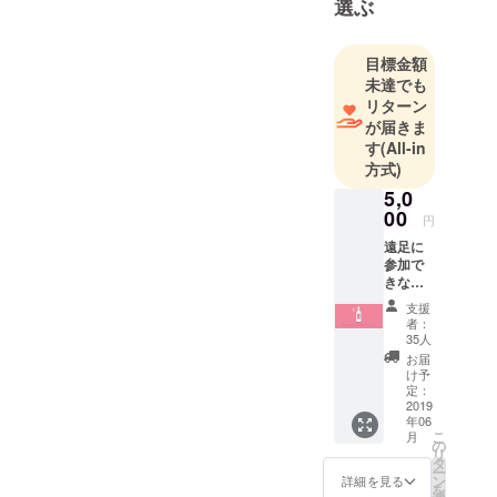
選ぶ
きの半分農
家というス
タイルを足
目標金額
未達でも
利から発信
リターン
していま
が届きま
す。でも足
す
(All-in
利ってどん
方式)
な所？って
5,0
方多いです
00
円
よね。他に
遠足に
も古民家プ
参加で
ロジェク
きない
方に
ト、廃校プ
支援
は、ワ
者：
ロジェク
イン職
35人
人特製
ト、フィル
お届
ロゼワ
け予
ムフェス
イン１
定：
ティバルな
本を提
2019
年06
供。 今
ど盛りだく
こ
月
回のク
の
さんです。
リ
ラウド
タ
ー
農家暮らし
ファン
ン
詳細を見る
を
ディン