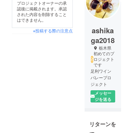
プロジェクトオーナーの承
認後に掲載されます。承認
された内容を削除すること
はできません。
ashika
※投稿する際の注意点
ga2018
栃木県
初めてのプ
ロジェクト
です
足利ワイン
バレープロ
ジェクト
メッセー
農業やりな
ジを送る
がら自分の
好きなこと
もやって年
リターンを
収1,000万円
目指す今ど