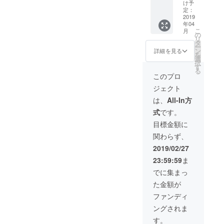
ご負担
ワイン
木の購
け予
ニュー
に取り組み
くださ
です。
定：
入につ
ミヤコ
い。）
2019
＊1 ご
ます！
いて
ホテル
年04
2019年
参加く
は、別
宿泊料
こ
月
4月6日
ださっ
の
途苗木
＋夕食
リ
▼はじめに
土曜
た全て
タ
代が必
(ワイン
ー
日 午
の方は
ン
要で
ご挨拶
詳細を見る
付き) ＋
を
前9時
「新元
選
す。ご
朝食付
こんにち
択
東部伊
号と歩
す
了承く
きの料
る
勢崎
は、塩崎庄
むオリ
ださ
このプロ
金が含
線 足
ジナル
い。 ＊
まれて
左衛門で
ジェクト
利市駅
Myワイ
2 ワイ
いま
す。
集合 ■
ン」の
ンは自
は、
All-In方
す。
東武浅
苗木を
私は東京の
然条件
(＊)参加
式
です。
草駅
得る権
により
くだ
自由が丘で
07:40
利が獲
製造量
目標金額に
さった
フランス惣
発 東
得でき
や品質
全ての
関わらず、
武特急
ます。
が変わ
菜料理店を
方は
りょう
ただ
りやす
2019/02/27
「新元
していまし
もう3号
し、苗
いの
号と歩
23:59:59
ま
赤城行
た。2018年8
木の購
為、出
むオリ
に乗る
入につ
荷時期
でに集まっ
ジナル
月いっぱい
と ■足
いて
の変更
Myワイ
で店を長年
た金額が
利市
は、別
や同等
ン」の
駅
途苗木
やって来た
品での
ファンディ
苗木を
08:53
代が必
対応と
得る権
ソムリエの
ングされま
着 で
要で
なる場
利が獲
相棒に譲
す！ (内
す。ご
合もあ
す。
得でき