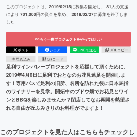
このプロジェクトは、
2019/02/15
に募集を開始し、
81
人の支援
により
701,000
円の資金を集め、
2019/02/27
に募集を終了しま
した
もう一度プロジェクトをやってほしい
ポスト
シェア
LINEで送る
URLコピー
埋め込み
QRコード
足利ワインバレープロジェクトを応援して頂くために、
2019年4月6日に足利でおとなのお花見遠足を開催しま
す！専用バスで足利の旧所、名所を訪れた後に日本屈指
のワイナリーを見学。開拓中のブドウ畑でお花見とワイ
ンとBBQを楽しみませんか？閉店してなお再開を熱望さ
れる自由が丘ふみきりのお料理がでますよ！
このプロジェクトを見た人はこちらもチェックし