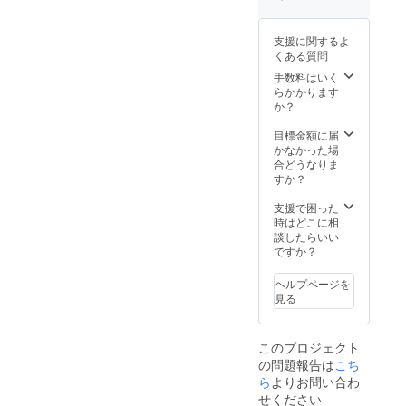
訳) 浅
了承く
りま
り、自由が
ます。
草〜足
ださ
す。あ
ただ
丘にワイン
利市
い。 ＊
らかじ
し、苗
支援に関するよ
967円
醸造場を
2 ワイ
めご了
木の購
くある質問
浅草〜
ンは自
承くだ
入につ
作ってワイ
足利市
然条件
手数料はいく
さい。
いて
ンの町にし
1,030円
により
らかかります
酒販免
は、別
(特急指
製造量
たいと思
か？
許取得
途苗木
定席料
や品質
済
代が必
い、まずは
金)
が変わ
目標金額に届
要で
畑と苗木作
チャー
りやす
かなかった場
す。ご
ターバ
いの
合どうなりま
りのために
了承く
スで遠
為、出
すか？
ださ
山梨県北杜
足開
荷時期
い。
始！ 遠
市で栽培を
の変更
支援で困った
足参加
や同等
時はどこに相
始めようと
チケッ
品での
談したらいい
していまし
トに
対応と
ですか？
は、見
なる場
た。
学バス
合もあ
ヘルプページを
代、
りま
見る
自由が丘と
BBQ、
す。あ
ワイン
らかじ
いう都心の
代が含
めご了
商業エリア
このプロジェクト
まれて
承くだ
の問題報告は
こち
いま
に醸造場を
さい。
す。
ら
よりお問い合わ
酒販免
つくり、ワ
(＊)参加
許取得
せください
イン醸造を