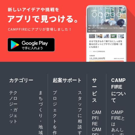
る。そんな
イメージ
だったので
す。
足利ではさ
らにスケー
ルアップし
てぶどうを
苗木から栽
培していつ
でも潤沢に
カテゴリー
起案サポート
サ
CAMP
醸造用ぶど
ー
FIRE
うの栽培と
テク
ま
プ
ス
ビ
につい
収穫ができ
ノロ
ち
ロ
タ
ス
て
て、たっぷ
ジー
づ
ジ
ッ
・ガ
く
ェ
フ
りワイン醸
CAM
CAMP
ジェ
り
ク
に
造まででき
PFI
FIREと
ット
・
ト
相
る場所と古
RE
は
地
を
談
CAM
あんし
民家の資源
域
作
す