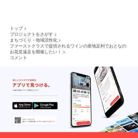
くだ
済
さった
すれば、醸
全ての
造場のドア
方は
を開けた途
「新元
号と歩
端に目の前
トップ
>
むオリ
に自分の畑
プロジェクトをさがす
>
ジナル
まちづくり・地域活性化
>
Myワイ
が広がって
ン」の
ファーストクラスで提供されるワインの産地足利でおとなの
いる感覚な
苗木を
お花見遠足を開催したい！
>
んです。美
得る権
コメント
利が獲
味しくて安
得でき
全なぶどう
ます。
をみんなで
ただ
し、苗
踏んで個性
木の購
的なワイン
入につ
いて
を皆で作っ
は、別
てガブガブ
途苗木
飲める。そ
代が必
要で
の体験が畑
す。ご
（農）を感
了承く
覚的に近く
ださ
い。
してくれ