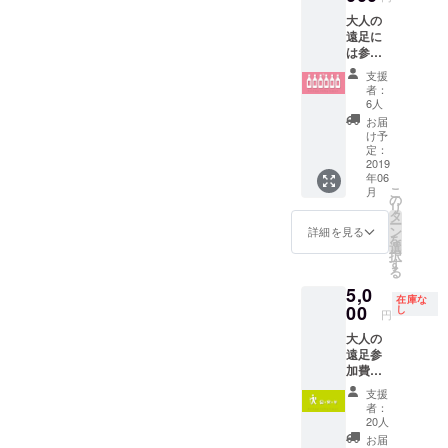
しかしその
送りし
りょう
ンは自
大人の
ます。
前に多くの
もう3号
然条件
遠足に
＊今回
赤城行
により
人が集まる
は参加
のクラ
に乗る
製造量
ベースを作
できな
ウド
と ■足
や品質
支援
いけど
ファン
利市
らなくては
が変わ
者：
ワイン
ディン
駅
6人
りやす
なりませ
をたく
グ限定
08:53
いの
お届
さん飲
ん。
ワイン
着 で
け予
為、出
んで支
です。
定：
す！ (内
荷時期
誰もが、自
援した
2019
＊1 ご
訳) 浅
の変更
分のやりた
年06
いとい
参加く
草〜足
や同等
こ
月
う方の
ださっ
いことを
の
利市
品での
リ
ため
た全て
タ
967円
対応と
やって、安
ー
に、年
の方は
ン
浅草〜
詳細を見る
なる場
を
心して自己
間２本
「新元
選
足利市
合もあ
択
を新元
号と歩
す
1,030円
実現を果た
りま
る
号３年
むオリ
(特急指
す。あ
せる魅力的
5,0
間、計
ジナル
定席料
らかじ
在庫な
６本お
な足利を作
00
Myワイ
し
金)
めご了
円
送りし
ン」の
チャー
承くだ
りたいと
大人の
ます。
苗木を
ターバ
さい。
願っていま
遠足参
＊今回
得る権
スで遠
酒販免
加費
のクラ
利が獲
す。
足開
許取得
5,000円
ウド
得でき
始！ 宿
済
支援
まずはワイ
（足利
ファン
ます。
泊コー
者：
までの
ン用のブド
ディン
ただ
20人
スに
旅費は
グ限定
し、苗
は、
お届
ウ苗木栽培