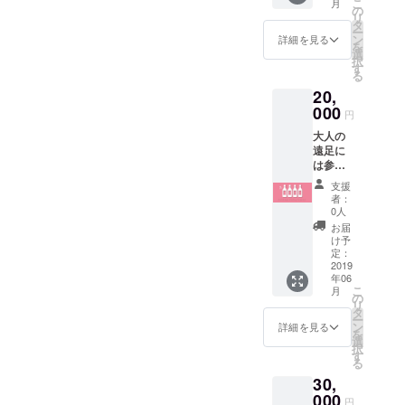
こ
月
ト 名
こうという
さった
の
リ
草の巨
全ての
タ
活動をして
ー
石群な
方は
ン
詳細を見る
を
行きます！
どを回
「新元
選
択
りま
号と歩
その先の活
す
る
す。
むオリ
動も、古民
20,
（足利
ジナル
家プロジェ
までの
000
Myワイ
円
旅費は
ン」の
クト、廃校
大人の
ご負担
苗木を
プロジェク
遠足に
くださ
得る権
は参加
い。）
ト、国際
利が獲
できな
2019
得でき
支援
フィルム
いけど
年 4月
ます。
者：
フェスティ
ワイン
6日
ただ
0人
をたく
(土)~7
し、苗
バルなどな
お届
さん飲
日(日)実
木の購
け予
ど、足利を
んで支
施 午
定：
入につ
援した
2019
盛り上げる
前9時東
いて
年06
いとい
武伊勢
は、別
イベントを
こ
月
う方の
崎線足
の
途苗木
リ
盛りだくさ
ため
利市駅
タ
代が必
ー
に、年
集合。
んに」考え
ン
要で
詳細を見る
を
間２本
■東武浅
選
す。ご
ています。
択
を新元
草駅
す
了承く
る
号2年
07:40
ださ
30,
間、計
発 東
い。 ＊
４本お
000
武特急
2 ワイ
円