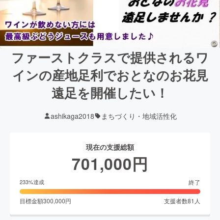
ファーストクラスで提供されるワ
インの産地足利でおとなのお花見
遠足を開催したい！
ashikaga2018
まちづくり・地域活性化
現在の支援総額
701,000
円
終了
233
%達成
目標金額
300,000
円
支援者数
81
人