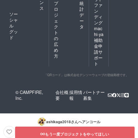
ン
プ
統
兼業農家で
ファ
ス
ロ
計
年収１,００
ン
ソー
ジ
デ
ディ
０万円目指
シャ
ェ
ー
ング
していこ
ル
ク
タ
mac
う！という
グッ
ト
hi-ya
ド
チャレンジ
の
補助
広
でもありま
金申
め
請サ
方
ポー
ト
「QRコード」は株式会社デンソーウェーブの登録商標です。
© CAMPFIRE,
会社概
採用情
パートナー
Inc.
要
報
募集
ashikaga2018
さんへアンコール
もう一度プロジェクトをやってほしい