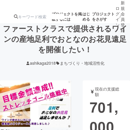
新
ロ
規
グ
会
プロジェクトを掲
はじ
プロジェクト
/
載するには
める
をさがす
イ
員
ン
登
ファーストクラスで提供されるワイ
録
ンの産地足利でおとなのお花見遠足
を開催したい！
人気のプロ
注目のリ
注目の新着プロ
募集終了が近いプ
もうすぐ公開
ジェクト
ターン
ジェクト
ロジェクト
されます
ashikaga2018
まちづくり・地域活性化
アート・写真
音楽
現在の支援総
テクノロジー・ガジェット
ゲーム・サ
額
701,
映像・映画
書籍・雑誌
000
ビジネス・起業
チャレンジ