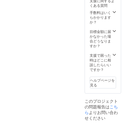
支援に関するよ
え、便
ます。
いたし
くある質問
利な短
色はそ
ます。
いケー
れぞれ
手数料はいく
注：部
ブルの
赤・
らかかります
品と
セット
緑・
か？
ケーブ
です。
青・
ルは別
はんだ
白・黒
目標金額に届
売りと
付けを
の5種類
かなかった場
なりま
するだ
があり
合どうなりま
すの
けで始
ます。
すか？
で、部
めるこ
色の希
品調達
とがで
望があ
支援で困った
が可能
き、モ
る方は
時はどこに相
な方に
ジュー
フォー
談したらいい
おすす
ルの繋
ムから
ですか？
めで
げ方次
ご連絡
す。
第で多
くださ
ヘルプページを
様な音
い。先
見る
色を奏
着順で
でる事
対応さ
ができ
せてい
このプロジェクト
ます。
ただき
の問題報告は
こち
色はそ
ます。
れぞれ
ら
よりお問い合わ
ご連絡
赤・
がない
せください
緑・
場合は
青・
私たち
白・黒
の方で