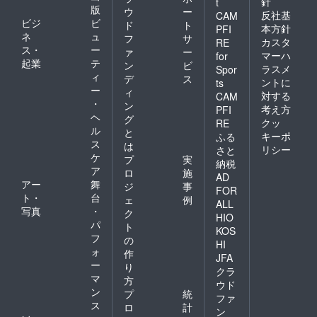
針
t
版
ウ
ー
反社基
CAM
ビジ
ビ
ド
ト
本方針
PFI
ネ
ュ
フ
サ
カスタ
RE
ス・
ー
ァ
ー
マーハ
for
起業
テ
ン
ビ
ラスメ
Spor
ィ
デ
ス
ントに
ts
ー
ィ
対する
CAM
・
ン
考え方
PFI
ヘ
グ
クッ
RE
ル
と
キーポ
ふる
ス
は
リシー
さと
ケ
プ
実
納税
ア
ロ
施
AD
アー
舞
ジ
事
FOR
ト・
台
ェ
例
ALL
写真
・
ク
HIO
パ
ト
KOS
フ
の
HI
ォ
作
JFA
ー
り
クラ
マ
方
ウド
ン
プ
統
ファ
ス
ロ
計
ン