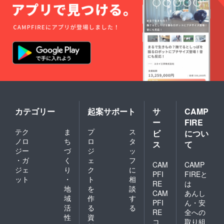
カテゴリー
起案サポート
サ
CAMP
ー
FIRE
テク
ま
プ
ス
ビ
につい
ノロ
ち
ロ
タ
ス
て
ジー
づ
ジ
ッ
・ガ
く
ェ
フ
CAM
CAMP
ジェ
り
ク
に
PFI
FIREと
ット
・
ト
相
RE
は
地
を
談
CAM
あんし
域
作
す
PFI
ん・安
活
る
る
RE
全への
性
資
コ
取り組