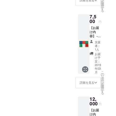
ン
ムから
詳細を見る
品調達
を
ノフォ
を作る
選
ご連絡
が可能
択
ニッ
ことが
す
くださ
な方に
る
ク・シ
できま
い。先
おすす
7,5
ンセサ
す。 色
着順で
めで
イザー
00
は
対応さ
す。
円
を作る
赤・
せてい
【お届
ために
緑・
ただき
け内
必要な
青・
ます。
容】 -
最低限
白・黒
ご連絡
これま
のセッ
の5種類
がない
支援
でのす
トで
ありま
場合は
者：
べての
す！は
す。 色
1人
私たち
基板１
んだ付
の希望
の方で
お届
枚ずつ
けをし
がある
け予
選んで
（キー
てつな
定：
方は
お送り
ボー
2019
ぐだけ
フォー
いたし
年03
ド,VCO,
で完成
ムから
ます。
こ
月
VCA,
です。
の
ご連絡
写真は
リ
VCF, 矩
色はそ
タ
くださ
開発中
ー
形波オ
れぞれ
ン
い。先
詳細を見る
の基板
を
シレー
赤・
選
着順で
なので
択
タ,三角
緑・
す
対応さ
配置や
る
波オシ
青・
せてい
基板サ
12,
レー
白・黒
ただき
イズ等
タ） -
000
の5種類
ます。
が大き
円
ステッ
があり
ご連絡
く変更
【お届
カー ス
ます。
がない
されま
け内
テッ
色の希
場合は