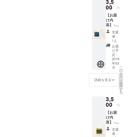
3,5
する
ご連絡
なりま
キー
00
くださ
すの
円
ボード
い。先
で、部
【お届
の基板
着順で
品調達
け内
をお届
対応さ
が可能
容】 -
けしま
せてい
な方に
キー
す！ 色
ただき
おすす
支援
ボード
は
ます。
めで
者：
基板 -
赤・
ご連絡
1人
す。
VCO基
緑・
がない
お届
板 - ス
青・
場合は
け予
テッ
白・黒
定：
私たち
カー
2019
の5種類
の方で
年03
Quxの
があり
選んで
こ
月
ステッ
ます。
の
お送り
リ
カーと
色の希
タ
いたし
ー
今回生
望があ
ン
ます。
詳細を見る
を
産予定
る方は
選
注：部
択
のキー
フォー
す
品は含
る
ボード
ムから
まれて
3,5
基板に
ご連絡
いない
加え、
00
くださ
ので、
円
VCO基
い。先
部品調
【お届
板を
着順で
達が可
け内
セット
対応さ
能な方
容】 -
にして
せてい
におす
キー
お届け
ただき
すめで
支援
ボード
しま
ます。
す。
者：
基板 -