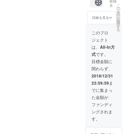
年03
ド,VCO,
すべて
それぞ
実際の
こ
月
VCA,
の基板
の
れ赤・
ものは
リ
VCF, 矩
のセッ
タ
緑・
部品配
ー
形波オ
トで
ン
青・
詳細を見る
置や基
を
シレー
す。部
選
白・黒
板サイ
択
タ,三角
品も同
す
の5種類
ズ等大
る
波オシ
梱いた
があり
このプロ
きく変
レー
します
ます。
更され
ジェクト
タ） -
ので、
色の希
ます。
上記の
はんだ
望があ
は、
All-In方
基板用
付けを
る方は
式
です。
の部品 -
し、
フォー
短い
ケーブ
ムから
目標金額に
ケーブ
ルを用
ご連絡
関わらず、
ル8本 -
意する
くださ
ステッ
だけで
い。先
2018/12/31
カー ス
始める
着順で
23:59:59
ま
テッ
ことが
対応さ
カーと
でき、
せてい
でに集まっ
Quxの
モ
ただき
た金額が
これま
ジュー
ます。
でに生
ルの繋
ご連絡
ファンディ
産した
げ方次
がない
ングされま
すべて
第で多
場合は
の基板
様な音
私たち
す。
とそれ
色を奏
の方で
らの部
でる事
選んで
品に加
ができ
お送り