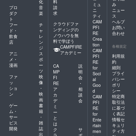
化
料
ミュ
み
プロ
音
請
ニ
ニュー
ダク
楽
求
ティ
ス
ト
CAM
ヘルプ
クラウドファ
フー
チ
PFI
お問い
ンディングの
ド・
ャ
RE
合わせ
ノウハウを無
飲食
レ
Crea
料で学ぼう
店
ン
tion
各種規定
CAMPFIRE
ジ
CAM
アカデミー
アニ
ス
利用規
PFI
メ・
ポ
約
RE
漫画
ー
CA
説
細則
for
ツ
MP
明
プライ
Soci
ファ
映
FI
会
バシー
al
ッ
像
RE
・
ポリ
Goo
ショ
・
ア
相
シー
d
ン
映
カ
談
特定商
CAM
画
デ
会
取引法
PFI
ゲー
書
ミ
に基づ
RE
ム・
籍
ー
く表記
for
サー
・
と
情報セ
Ente
ビス
雑
は
キュリ
rtain
開発
誌
ク
サ
ティ方
men
出
ラ
ポ