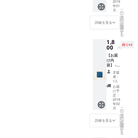
【リ
2019
の5種類
年01
ターン
があり
こ
月
につい
ます。
の
リ
て】
色の希
タ
ー
Quxの
望があ
ン
詳細を見る
を
ステッ
る方は
選
択
カーに
フォー
す
る
加え、
ムから
1,8
三角波
ご連絡
残り49
のオシ
00
くださ
円
レータ
い。先
【お届
基板を
着順で
け内
お届け
対応さ
容】 -
しま
せてい
キー
す。 色
ただき
支援
ボード
は
ます。
者：
基板 -
赤・
ご連絡
1人
ステッ
緑・
がない
お届
カー
青・
場合は
け予
【リ
白・黒
定：
私たち
ターン
2019
の5種類
の方で
年02
につい
があり
選んで
こ
月
て】
ます。
の
お送り
リ
Quxの
色の希
タ
いたし
ー
ステッ
望があ
ン
ます。
詳細を見る
を
カー
る方は
選
注：部
択
と、今
フォー
す
品は別
る
回生産
ムから
売りと