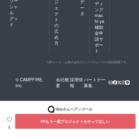
ソー
ジ
デ
ディ
シャ
ェ
ー
ング
ル
ク
タ
mac
グッ
ト
hi-ya
ド
の
補助
広
金申
め
請サ
方
ポー
ト
「QRコード」は株式会社デンソーウェーブの登録商標です。
© CAMPFIRE,
会社概
採用情
パートナー
Inc.
要
報
募集
Qux
さんへアンコール
もう一度プロジェクトをやってほしい
5