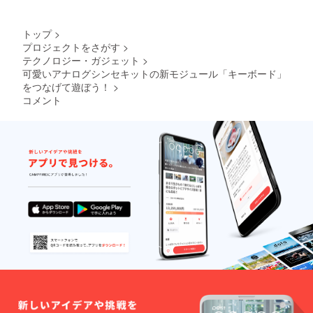
の5種類
選んで
があり
お送り
ます。
いたし
トップ
>
色の希
ます。
プロジェクトをさがす
>
望があ
テクノロジー・ガジェット
>
る方は
フォー
可愛いアナログシンセキットの新モジュール「キーボード」
ムから
をつなげて遊ぼう！
>
ご連絡
コメント
くださ
い。先
着順で
対応さ
せてい
ただき
ます。
ご連絡
がない
場合は
私たち
の方で
選んで
お送り
いたし
ます。