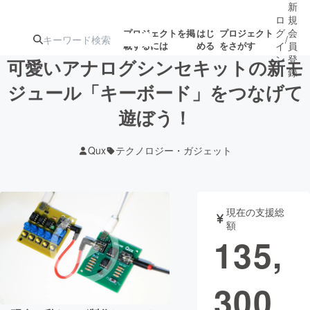
新
ロ
規
グ
会
プロジェクトを掲
はじ
プロジェクト
/
載するには
める
をさがす
イ
員
ン
登
可愛いアナログシンセキットの新モ
録
ジュール「キーボード」をつなげて
遊ぼう！
人気のプロ
注目のリ
注目の新着プロ
募集終了が近いプ
もうすぐ公開
ジェクト
ターン
ジェクト
ロジェクト
されます
Qux
テクノロジー・ガジェット
アート・写真
音楽
現在の支援総
テクノロジー・ガジェット
ゲーム・サ
額
135,
映像・映画
書籍・雑誌
300
ビジネス・起業
チャレンジ