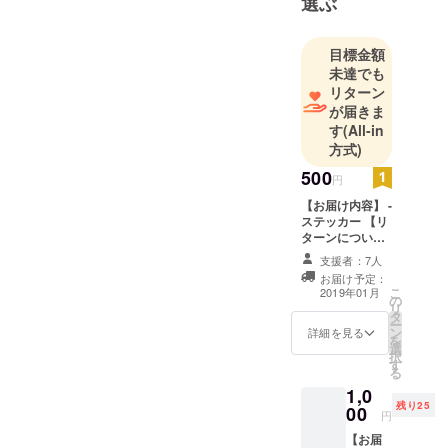
選ぶ
目標金額
未達でも
リターン
が届きま
す
(All-in
方式)
500
円
【お届け内容】 -
ステッカー 【リ
ターンについ
て】 感謝の気持
支援者：7人
ちを込めてQux
お届け予定：
のステッカーを
こ
2019年01月
の
数種類お送りし
リ
タ
ます！
ー
ン
詳細を見る
を
選
択
す
る
1,0
残り25
00
円
【お届