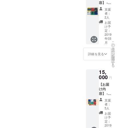
す。
容】 -
カーと
望があ
私達の
注：部
これま
Quxの
る方は
方で選
品は別
支援
でのす
これま
フォー
んでお
者：
売りと
べての
でに生
ムから
2人
送りい
なりま
基板１
産した
ご連絡
たしま
お届
すの
枚ずつ
すべて
くださ
け予
す。 写
で、部
（キー
の基板
定：
い。先
真は開
品調達
ボー
2019
のセッ
着順で
発中の
が可能
年03
ド,VCO,
トで
対応さ
基板な
な方に
こ
月
VCA,
す。つ
の
せてい
ので実
おすす
リ
VCF, 矩
なげ方
タ
ただき
際のも
めで
ー
形波オ
次第で
ン
ます。
詳細を見る
のは部
す。
を
シレー
多様な
選
ご連絡
品配置
択
タ,三角
音色を
す
がない
や基板
る
波オシ
奏でる
場合は
サイズ
15,
レー
事がで
私たち
等大き
タ） -
000
きま
の方で
く変更
円
上記の
す。(写
選んで
されま
【お届
基板用
真の基
お送り
す。
け内
の部品 -
板に加
いたし
容】 -
ステッ
えて新
ます。
これま
カー ス
作の
写真の
支援
でのす
テッ
キー
キー
者：
べての
カーと
ボード
5人
ボード
基板１
Quxの
基板を
基板は
お届
枚ずつ
これま
セット
け予
開発中
（キー
でに生
定：
にしま
の基板
ボー
2019
産した
す) 色は
なので