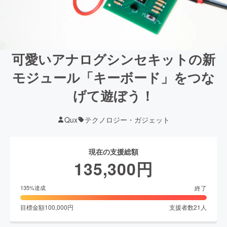
可愛いアナログシンセキットの新
モジュール「キーボード」をつな
げて遊ぼう！
Qux
テクノロジー・ガジェット
現在の支援総額
135,300
円
終了
135
%達成
目標金額
100,000
円
支援者数
21
人