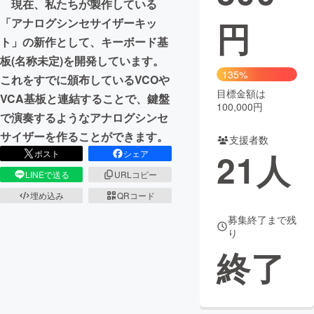
現在、私たちが製作している
円
「アナログシンセサイザーキッ
まちづくり・地域活性化
ト」の新作として、キーボード基
板(名称未定)を開発しています。
CAMPFIRE for Social Good
CAMPFIRE Creation
135%
これをすでに頒布しているVCOや
CAMPFIREふるさと納税
machi-ya
コミュニティ
目標金額は
VCA基板と連結することで、鍵盤
100,000円
で演奏するようなアナログシンセ
サイザーを作ることができます。
支援者数
21
人
ポスト
シェア
LINEで送る
URLコピー
埋め込み
QRコード
募集終了まで残
り
終了