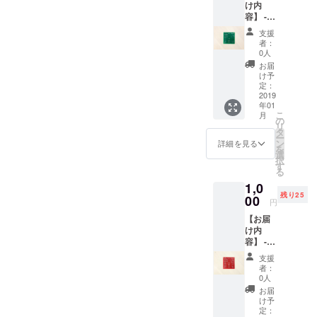
け内
容】 -
矩形波
支援
オシ
者：
レータ
0人
基板 -
お届
ステッ
け予
カー
定：
【リ
2019
年01
ターン
こ
月
につい
の
リ
て】
タ
ー
Quxの
ン
詳細を見る
を
ステッ
選
択
カーに
す
る
加え、
1,0
矩形波
残り25
のオシ
00
円
レータ
【お届
基板を
け内
お届け
容】 -
しま
三角波
す。 色
支援
オシ
は
者：
レータ
赤・
0人
基板 -
緑・
お届
ステッ
青・
け予
カー
白・黒
定：