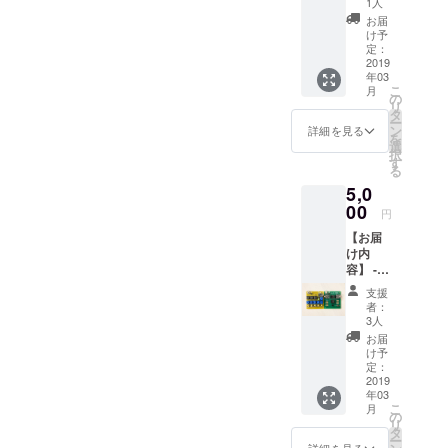
す！ 部
ご連絡
1人
キー
品を購
がない
お届
ボード
入しは
場合は
け予
用部品 -
んだ付
定：
私たち
ステッ
2019
けをす
の方で
年03
カー
れば、
選んで
こ
月
Quxの
モノ
の
お送り
リ
ステッ
フォ
タ
いたし
ー
カーと
ニッ
ン
ます。
詳細を見る
を
今回生
ク・シ
選
写真は
択
産予定
ンセサ
す
開発中
る
のキー
イザー
の基板
5,0
ボード
を作る
なので
基板の
00
ことが
実際の
円
部品
できま
ものは
【お届
セット
す。 色
部品配
け内
をお届
は
置や基
容】 -
けしま
赤・
板サイ
VCO基
す！ す
緑・
ズ等大
支援
板 -
でに
青・
きく変
者：
キー
VCOを
白・黒
3人
更され
ボード
お持ち
の5種類
ます。
お届
基板 -
の方
があり
け予
注：部
それぞ
は、モ
定：
ます。
品は別
れの基
2019
ノフォ
色の希
売りと
年03
板用の
ニッ
望があ
なりま
こ
月
部品 -
ク・シ
の
る方は
すの
リ
ステッ
ンセサ
タ
フォー
で、部
ー
カー モ
イザー