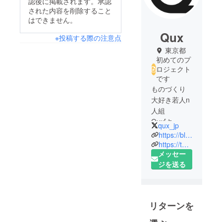
認後に掲載されます。承認
された内容を削除すること
はできません。
Qux
※投稿する際の注意点
東京都
初めてのプ
ロジェクト
です
ものづくり
大好き若人n
人組
Qux[キュー]
qux_jp
です
https://blog.qux-jp.com
https://twitter.com/qux_jp/
メッセー
ジを送る
リターンを