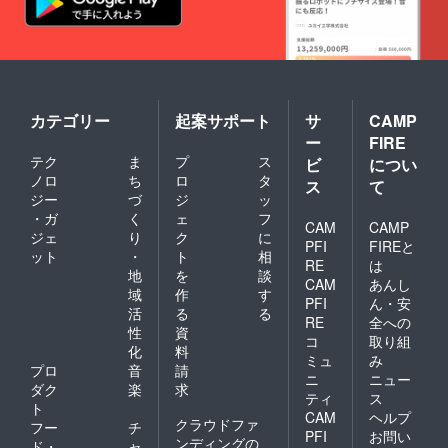
カテゴリー
起案サポート
サ
CAMP
ー
FIRE
テク
ま
プ
ス
ビ
につい
ノロ
ち
ロ
タ
ス
て
ジー
づ
ジ
ッ
・ガ
く
ェ
フ
CAM
CAMP
ジェ
り
ク
に
PFI
FIREと
ット
・
ト
相
RE
は
地
を
談
CAM
あんし
域
作
す
PFI
ん・安
活
る
る
RE
全への
性
資
コ
取り組
化
料
ミュ
み
プロ
音
請
ニ
ニュー
ダク
楽
求
ティ
ス
ト
CAM
ヘルプ
クラウドファ
フー
チ
PFI
お問い
ンディングの
ド・
ャ