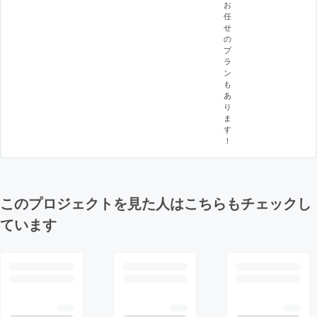
お
任
せ
の
プ
ラ
ン
も
あ
り
ま
す
！
このプロジェクトを見た人はこちらもチェックし
ています