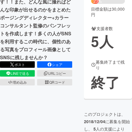
23%
す！！また、どんな風に撮ればど
目標金額は30,000
んな印象が出せるのかをまとめた
まちづくり・地域活性化
円
ポージングディレクター+カラー
コンサルタント監修のパンフレッ
支援者数
CAMPFIRE for Social Good
CAMPFIRE Creation
トを作成します！多くの人がSNS
5
人
CAMPFIREふるさと納税
machi-ya
コミュニティ
を利用するこの時代に、個性のあ
る写真をプロフィール画像として
SNSに残しませんか？
募集終了まで残
ポスト
シェア
り
LINEで送る
URLコピー
終了
埋め込み
QRコード
このプロジェクトは、
2018/12/04
に募集を開始
し、
5
人の支援により