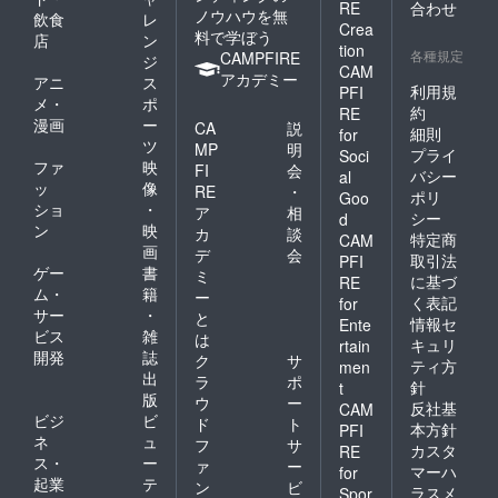
RE
合わせ
ノウハウを無
飲食
レ
Crea
料で学ぼう
店
ン
tion
各種規定
CAMPFIRE
ジ
CAM
アカデミー
アニ
ス
利用規
PFI
メ・
ポ
約
RE
漫画
ー
CA
説
細則
for
ツ
MP
明
プライ
Soci
ファ
映
FI
会
バシー
al
ッ
像
RE
・
ポリ
Goo
ショ
・
ア
相
シー
d
ン
映
カ
談
特定商
CAM
画
デ
会
取引法
PFI
ゲー
書
ミ
に基づ
RE
ム・
籍
ー
く表記
for
サー
・
と
情報セ
Ente
ビス
雑
は
キュリ
rtain
開発
誌
ク
サ
ティ方
men
出
ラ
ポ
針
t
版
ウ
ー
反社基
CAM
ビジ
ビ
ド
ト
本方針
PFI
ネ
ュ
フ
サ
カスタ
RE
ス・
ー
ァ
ー
マーハ
for
起業
テ
ン
ビ
ラスメ
Spor