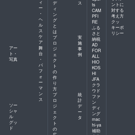
ィ
デ
ス
ントに
ts
ー
ィ
対する
CAM
・
ン
考え方
PFI
ヘ
グ
クッ
RE
ル
と
キーポ
ふる
ス
は
リシー
さと
ケ
プ
実
納税
ア
ロ
施
AD
アー
舞
ジ
事
FOR
ト・
台
ェ
例
ALL
写真
・
ク
HIO
パ
ト
KOS
フ
の
HI
ォ
作
JFA
ー
り
クラ
マ
方
ウド
ン
プ
統
ファ
ス
ロ
計
ン
ソー
ジ
デ
ディ
シャ
ェ
ー
ング
ル
ク
タ
mac
グッ
ト
hi-ya
ド
の
補助
広