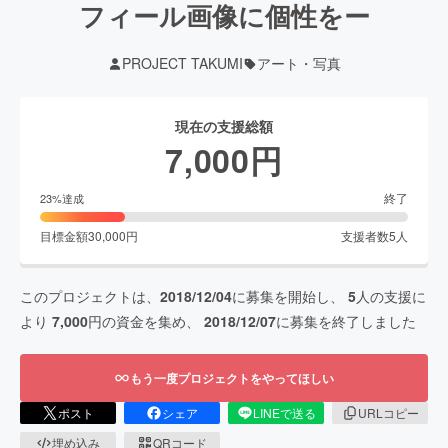
フィール画像に個性をー
PROJECT TAKUMI
アート・写真
現在の支援総額
7,000
円
終了
23
%達成
目標金額
30,000
円
支援者数
5
人
このプロジェクトは、
2018/12/04
に募集を開始し、
5
人の支援に
より
7,000
円の資金を集め、
2018/12/07
に募集を終了しました
もう一度プロジェクトをやってほしい
ポスト
シェア
LINEで送る
URLコピー
埋め込み
QRコード