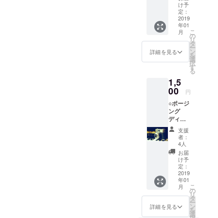
のご報
け予
告
定：
2019
年01
こ
月
の
リ
タ
ー
ン
詳細を見る
を
選
択
す
る
1,5
00
円
○ポージ
ング
ディレ
クター
支援
+カラー
者：
コンサ
4人
ルタン
お届
ト監修
け予
パンフ
定：
レット
2019
年01
写真上
こ
月
で与え
の
リ
たい印
タ
ー
象ごと
ン
詳細を見る
を
の服装
選
択