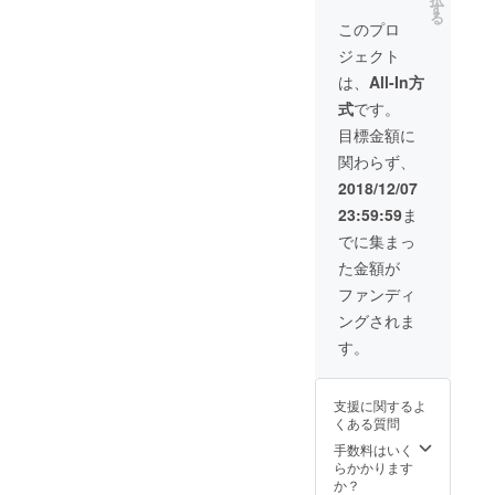
や姿勢
す
る
を詳し
このプロ
く解説
ジェクト
した写
真付き
は、
All-In方
アドバ
式
です。
イス集
○お礼の
目標金額に
メッ
関わらず、
セージ&
感謝の
2018/12/07
写真 ○
23:59:59
ま
イベン
ト活動
でに集まっ
のご報
た金額が
告
ファンディ
ングされま
す。
支援に関するよ
くある質問
手数料はいく
らかかります
か？