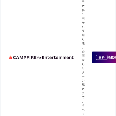
手
数
料
0
円
か
ら
実
施
可
能
。
企
画
掲載
無料
か
ら
リ
タ
ー
ン
配
送
ま
で
、
す
べ
て