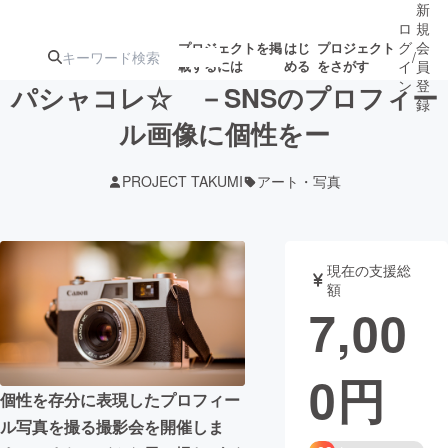
新
ロ
規
グ
会
プロジェクトを掲
はじ
プロジェクト
/
載するには
める
をさがす
イ
員
ン
登
パシャコレ☆ －SNSのプロフィー
録
ル画像に個性をー
人気のプロ
注目のリ
注目の新着プロ
募集終了が近いプ
もうすぐ公開
PROJECT TAKUMI
アート・写真
ジェクト
ターン
ジェクト
ロジェクト
されます
アート・写真
音楽
現在の支援総
額
7,00
テクノロジー・ガジェット
ゲーム・サ
0
円
映像・映画
書籍・雑誌
個性を存分に表現したプロフィー
ル写真を撮る撮影会を開催しま
ビジネス・起業
チャレンジ