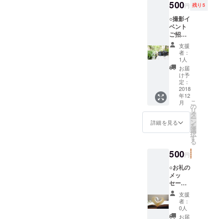
500
円
残り5
○撮影イ
ベント
ご招
待！！
支援
12月8日
者：
(土)渋谷
1人
開催の
お届
アイコ
け予
ン写真
定：
撮影会
2018
年12
へのご
こ
月
招待 ○
の
リ
お礼の
タ
ー
メッ
ン
詳細を見る
を
セージ&
選
択
感謝の
す
る
写真 ※
イベン
500
円
ト後に
て直接
○お礼の
お渡し
メッ
いたし
セージ&
ます。
感謝の
支援
写真 ○
者：
イベン
0人
ト活動
お届