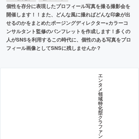
個性を存分に表現したプロフィール写真を撮る撮影会を
開催します！！また、どんな風に撮ればどんな印象が出
せるのかをまとめたポージングディレクター+カラーコ
ンサルタント監修のパンフレットを作成します！多くの
人がSNSを利用するこの時代に、個性のある写真をプロ
フィール画像としてSNSに残しませんか？
エ
ン
タ
メ
領
域
特
化
型
ク
ラ
フ
ァ
ン