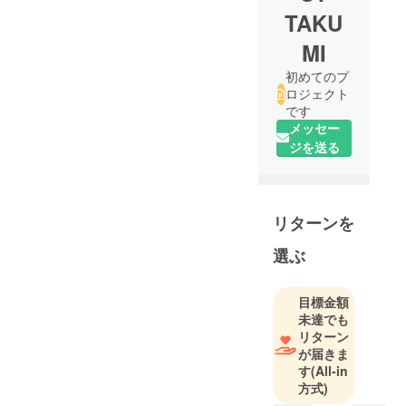
TAKU
MI
初めてのプ
ロジェクト
です
メッセー
ジを送る
リターンを
選ぶ
目標金額
未達でも
リターン
が届きま
す
(All-in
方式)