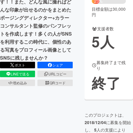
23%
す！！また、どんな風に撮ればど
目標金額は30,000
んな印象が出せるのかをまとめた
まちづくり・地域活性化
円
ポージングディレクター+カラー
コンサルタント監修のパンフレッ
支援者数
CAMPFIRE for Social Good
CAMPFIRE Creation
トを作成します！多くの人がSNS
5
人
CAMPFIREふるさと納税
machi-ya
コミュニティ
を利用するこの時代に、個性のあ
る写真をプロフィール画像として
SNSに残しませんか？
募集終了まで残
ポスト
シェア
り
LINEで送る
URLコピー
終了
埋め込み
QRコード
このプロジェクトは、
2018/12/04
に募集を開始
し、
5
人の支援により