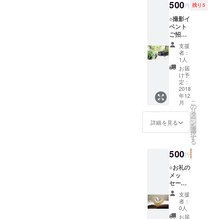
500
円
残り5
○撮影イ
ベント
ご招
待！！
支援
12月8日
者：
(土)渋谷
1人
開催の
お届
アイコ
け予
ン写真
定：
撮影会
2018
年12
へのご
こ
月
招待 ○
の
リ
お礼の
タ
ー
メッ
ン
詳細を見る
を
セージ&
選
択
感謝の
す
る
写真 ※
イベン
500
円
ト後に
て直接
○お礼の
お渡し
メッ
いたし
セージ&
ます。
感謝の
支援
写真 ○
者：
イベン
0人
ト活動
お届