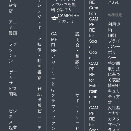
RE
合わせ
ノウハウを無
飲食
レ
Crea
料で学ぼう
店
ン
tion
各種規定
CAMPFIRE
ジ
CAM
アカデミー
アニ
ス
利用規
PFI
メ・
ポ
約
RE
漫画
ー
CA
説
細則
for
ツ
MP
明
プライ
Soci
ファ
映
FI
会
バシー
al
ッ
像
RE
・
ポリ
Goo
ショ
・
ア
相
シー
d
ン
映
カ
談
特定商
CAM
画
デ
会
取引法
PFI
ゲー
書
ミ
に基づ
RE
ム・
籍
ー
く表記
for
サー
・
と
情報セ
Ente
ビス
雑
は
キュリ
rtain
開発
誌
ク
サ
ティ方
men
出
ラ
ポ
針
t
版
ウ
ー
反社基
CAM
ビジ
ビ
ド
ト
本方針
PFI
ネ
ュ
フ
サ
カスタ
RE
ス・
ー
ァ
ー
マーハ
for
起業
テ
ン
ビ
ラスメ
Spor