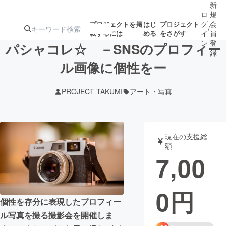
新
ロ
規
グ
会
プロジェクトを掲
はじ
プロジェクト
/
載するには
める
をさがす
イ
員
ン
登
パシャコレ☆ －SNSのプロフィー
録
ル画像に個性をー
人気のプロ
注目のリ
注目の新着プロ
募集終了が近いプ
もうすぐ公開
PROJECT TAKUMI
アート・写真
ジェクト
ターン
ジェクト
ロジェクト
されます
アート・写真
音楽
現在の支援総
額
7,00
テクノロジー・ガジェット
ゲーム・サ
0
円
映像・映画
書籍・雑誌
個性を存分に表現したプロフィー
ル写真を撮る撮影会を開催しま
ビジネス・起業
チャレンジ