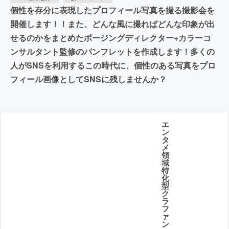
個性を存分に表現したプロフィール写真を撮る撮影会を
開催します！！また、どんな風に撮ればどんな印象が出
せるのかをまとめたポージングディレクター+カラーコ
ンサルタント監修のパンフレットを作成します！多くの
人がSNSを利用するこの時代に、個性のある写真をプロ
フィール画像としてSNSに残しませんか？
エ
ン
タ
メ
領
域
特
化
型
ク
ラ
フ
ァ
ン