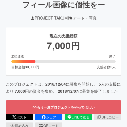
フィール画像に個性をー
PROJECT TAKUMI
アート・写真
現在の支援総額
7,000
円
終了
23
%達成
目標金額
30,000
円
支援者数
5
人
このプロジェクトは、
2018/12/04
に募集を開始し、
5
人の支援に
より
7,000
円の資金を集め、
2018/12/07
に募集を終了しました
もう一度プロジェクトをやってほしい
ポスト
シェア
LINEで送る
URLコピー
埋め込み
QRコード