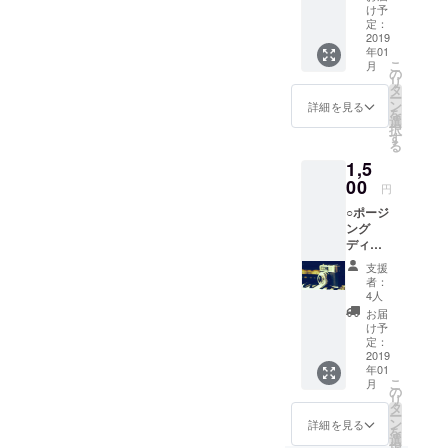
のご報
け予
告
定：
2019
年01
こ
月
の
リ
タ
ー
ン
詳細を見る
を
選
択
す
る
1,5
00
円
○ポージ
ング
ディレ
クター
支援
+カラー
者：
コンサ
4人
ルタン
お届
ト監修
け予
パンフ
定：
レット
2019
年01
写真上
こ
月
で与え
の
リ
たい印
タ
ー
象ごと
ン
詳細を見る
を
の服装
選
択