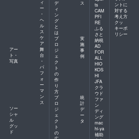
ィ
デ
ス
ントに
ts
ー
ィ
対する
CAM
・
ン
考え方
PFI
ヘ
グ
クッ
RE
ル
と
キーポ
ふる
ス
は
リシー
さと
ケ
プ
実
納税
ア
ロ
施
AD
アー
舞
ジ
事
FOR
ト・
台
ェ
例
ALL
写真
・
ク
HIO
パ
ト
KOS
フ
の
HI
ォ
作
JFA
ー
り
クラ
マ
方
ウド
ン
プ
統
ファ
ス
ロ
計
ン
ソー
ジ
デ
ディ
シャ
ェ
ー
ング
ル
ク
タ
mac
グッ
ト
hi-ya
ド
の
補助
広