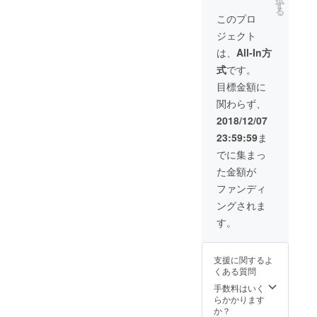
や姿勢
す
る
を詳し
このプロ
く解説
ジェクト
した写
真付き
は、
All-In方
アドバ
式
です。
イス集
○お礼の
目標金額に
メッ
関わらず、
セージ&
感謝の
2018/12/07
写真 ○
23:59:59
ま
イベン
ト活動
でに集まっ
のご報
た金額が
告
ファンディ
ングされま
す。
支援に関するよ
くある質問
手数料はいく
らかかります
か？