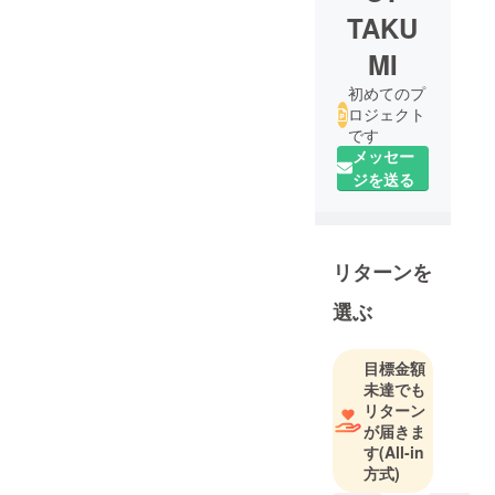
TAKU
MI
初めてのプ
ロジェクト
です
メッセー
ジを送る
リターンを
選ぶ
目標金額
未達でも
リターン
が届きま
す
(All-in
方式)