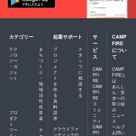
カテゴリー
起案サポート
サ
CAMP
ー
FIRE
テク
ま
プ
ス
ビ
につい
ノロ
ち
ロ
タ
ス
て
ジー
づ
ジ
ッ
・ガ
く
ェ
フ
CAM
CAMP
ジェ
り
ク
に
PFI
FIREと
ット
・
ト
相
RE
は
地
を
談
CAM
あんし
域
作
す
PFI
ん・安
活
る
る
RE
全への
性
資
コ
取り組
化
料
ミュ
み
プロ
音
請
ニ
ニュー
ダク
楽
求
ティ
ス
ト
CAM
ヘルプ
クラウドファ
フー
チ
PFI
お問い
ンディングの
ド・
ャ