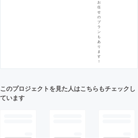
お
任
せ
の
プ
ラ
ン
も
あ
り
ま
す
！
このプロジェクトを見た人はこちらもチェックし
ています