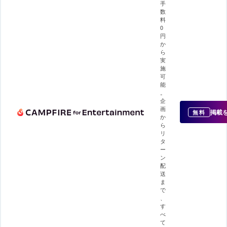
手
数
料
0
円
か
ら
実
施
可
能
。
企
画
掲載
無料
か
ら
リ
タ
ー
ン
配
送
ま
で
、
す
べ
て