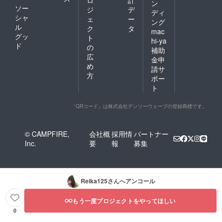
ン
ソー
ジ
デ
ディ
シャ
ェ
ー
ング
ル
ク
タ
mac
グッ
ト
hi-ya
ド
の
補助
広
金申
め
請サ
方
ポー
ト
「QRコード」は株式会社デンソーウェーブの登録商標です。
© CAMPFIRE,
会社概
採用情
パートナー
Inc.
要
報
募集
Reika125
さんへアンコール
もう一度プロジェクトをやってほしい
0