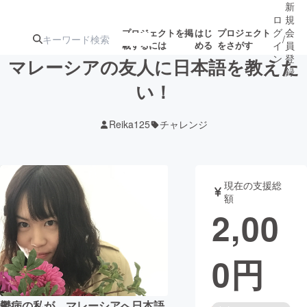
新
ロ
規
グ
会
プロジェクトを掲
はじ
プロジェクト
/
載するには
める
をさがす
イ
員
ン
登
マレーシアの友人に日本語を教えた
録
い！
人気のプロ
注目のリ
注目の新着プロ
募集終了が近いプ
もうすぐ公開
Reika125
チャレンジ
ジェクト
ターン
ジェクト
ロジェクト
されます
アート・写真
音楽
現在の支援総
額
2,00
テクノロジー・ガジェット
ゲーム・サ
0
円
映像・映画
書籍・雑誌
ビジネス・起業
チャレンジ
鬱病の私が、マレーシアへ日本語