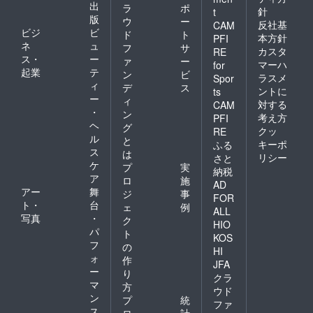
出
ラ
ポ
針
t
版
ウ
ー
反社基
CAM
ビジ
ビ
ド
ト
本方針
PFI
ネ
ュ
フ
サ
カスタ
RE
ス・
ー
ァ
ー
マーハ
for
起業
テ
ン
ビ
ラスメ
Spor
ィ
デ
ス
ントに
ts
ー
ィ
対する
CAM
・
ン
考え方
PFI
ヘ
グ
クッ
RE
ル
と
キーポ
ふる
ス
は
リシー
さと
ケ
プ
実
納税
ア
ロ
施
AD
アー
舞
ジ
事
FOR
ト・
台
ェ
例
ALL
写真
・
ク
HIO
パ
ト
KOS
フ
の
HI
ォ
作
JFA
ー
り
クラ
マ
方
ウド
ン
プ
統
ファ
ス
ロ
計