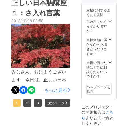
もっと日本に興味を持って
正しい日本語講座
したいと思っています。◆
日、香港から来た留学生に
もらいたいです。3. うつ病
なぜ日本語を教えることが
支援に関するよ
１：さ入れ言葉
無料で日本語を教えまし
くある質問
でも何かを成し遂げること
恩返しなのか？私を案内し
2018/12/08 08:58
手数料はいく
た。（写真は許可を貰えな
が出来ることを証明する→
てくれた彼らには共通する
らかかります
かったので載せていませ
か？
私は今、うつ病を患ってい
ことがありました。それ
ん。）色々と準備はしてお
ます。日によって体調の良
目標金額に届
は、『日本語を独学で勉強
かなかった場
りましたが、予想外の質問
し悪しはありますが、友人
合どうなりま
している』ということ。
すか？
がたくさん出てきて焦りま
達に恩返し（なぜ日本語を
「なぜ独学なの？」と聞く
した…例えば、アニメなど
支援で困った
教えることが恩返しになる
と、「学校へ行くお金がな
時はどこに相
で出てくる『ご主人様！』
みなさん、おはようござい
のかは、『私のプロジェク
談したらいい
い」とのことでした。私
ですか？
はどうゆう意味ですか？と
ます。今日は、正しい日本
トの概要』をご覧くださ
は、現在、日本語教師養成
いう質問…日本人であれ
ヘルプページを
語講座１ということで、
い）をしたいという気持ち
講座420時間（日本語教師に
もっと見る
見る
ば、普段意味を深く考えず
『さ入れ言葉』についてご
は、いつも持っています。
なるための勉強）を受講し
に聞いたり使ったりしてい
紹介させていただきます。
1
2
3
次のページ
うつ病である私がこのプロ
ています。そこで得たノウ
このプロジェクト
る言葉も、日本語学習者に
以下の例文をご覧くださ
ジェクトを成し遂げること
の問題報告は
こち
ハウを用いて彼らに日本語
ら
よりお問い合わ
とっては意味が不思議でな
い。・やらさせていただき
によって、『うつ病でも何
を無料で教えることが、彼
せください
らないようです。そして、
ます。・聞かさせてもらい