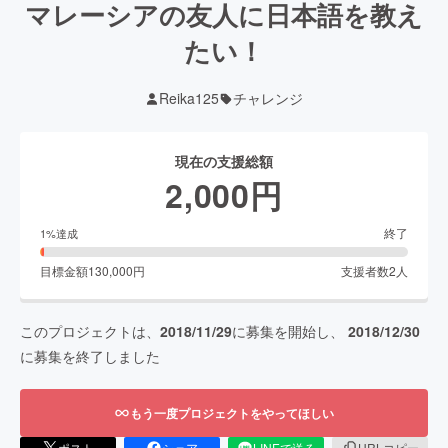
マレーシアの友人に日本語を教え
たい！
Reika125
チャレンジ
現在の支援総額
2,000
円
終了
1
%達成
目標金額
130,000
円
支援者数
2
人
このプロジェクトは、
2018/11/29
に募集を開始し、
2018/12/30
に募集を終了しました
もう一度プロジェクトをやってほしい
ポスト
シェア
LINEで送る
URLコピー