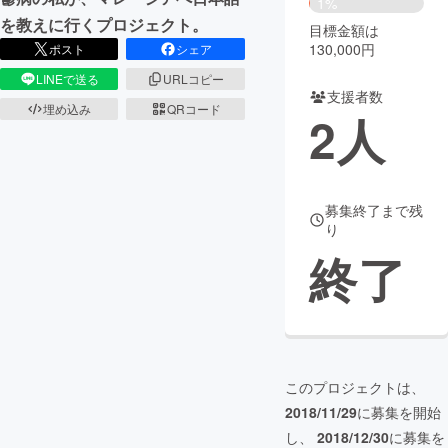
1%
を教えに行くプロジェクト。
目標金額は
まちづくり・地域活性化
130,000円
ポスト
シェア
LINEで送る
URLコピー
支援者数
CAMPFIRE for Social Good
CAMPFIRE Creation
埋め込み
QRコード
2
人
CAMPFIREふるさと納税
machi-ya
コミュニティ
募集終了まで残
り
終了
このプロジェクトは、
2018/11/29
に募集を開始
し、
2018/12/30
に募集を