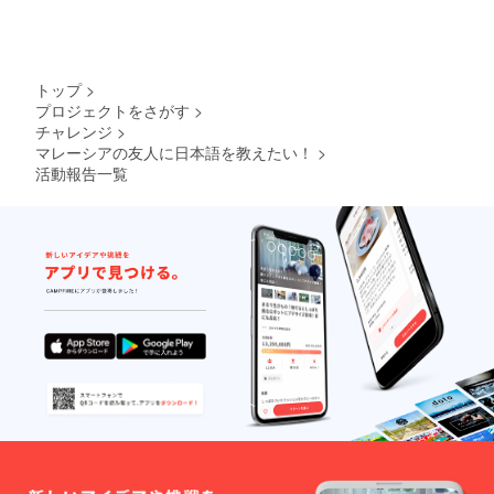
かを成し遂げられる！』と
らに対する恩返しになると
私はあまりアニメを見ない
ます。これらは、日本語と
いう証明をしたいです。私
考えています。◆なぜ支援
ので、『ほー、そんなセリ
して誤っています。正しく
以外のうつ病を患っている
が必要なのか？私は鬱病を
フが出てくるのか』と勉強
は、・やらせていただきま
トップ
>
みなさんを励ますことがで
患い、企業で働くことがで
プロジェクトをさがす
>
になりました。今回、香港
す。・聞かせてもらいま
きればと思っています。私
きません。経済的にとても
チャレンジ
>
からの留学生に日本語を教
す。です。この誤りは、謙
マレーシアの友人に日本語を教えたい！
>
のプロジェクトの詳細は、
苦しい状況です。なので、
活動報告一覧
えて、まだまだ、勉強不足
譲語としてへりくだって使
『プロジェクトの概要』の
皆さんの支援が必要です。
だと痛感しました。です
う際に正しい敬語表現がで
活動記事をご覧ください。
◆資金の使い道・往復渡航
が、楽しい！私にとって、
きない人や、敬意を過剰に
一人でも多くの方が、私の
費（関空⇆クアラルンプー
日本語を教えることは生き
表そうとした場合に多い間
プロジェクトに賛同して下
ル）・現地滞在費（1週間）
がいだなと感じた一日でし
違いとされ、『さ入れ言
さることを願っています。
私のプロジェクトに一人で
た。ご覧いただき、ありが
葉』と呼ばれています。こ
最後までお読みいただき、
も多くの方々が賛同してく
とうございました。◆私の
のような間違いは、職業
ありがとうございました。
れることを願っています。
プロジェクトの内容につい
柄、敬語を使う頻度が多い
最後までお読みいただき、
ては、活動報告の『私のプ
人にもよく見受けられま
ありがとうございました。
ロジェクトの概要』をご覧
す。なぜなら、日本人は相
ください。
手の揚げ足をとるようなこ