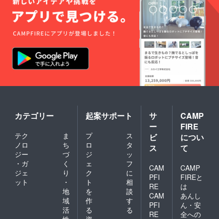
とは好まず、言葉遣いより
態度の方が重視されるた
め、誤りの指摘を受けるこ
とが少ないからです。あな
たは今まで『さ入れ言葉』
を使ったことがありません
か？今日からは、正しい日
本語を使いましょう！で
カテゴリー
起案サポート
サ
CAMP
は、この辺で。
ー
FIRE
テク
ま
プ
ス
ビ
につい
ノロ
ち
ロ
タ
ス
て
ジー
づ
ジ
ッ
・ガ
く
ェ
フ
CAM
CAMP
ジェ
り
ク
に
PFI
FIREと
ット
・
ト
相
RE
は
地
を
談
CAM
あんし
域
作
す
PFI
ん・安
活
る
る
RE
全への
性
資