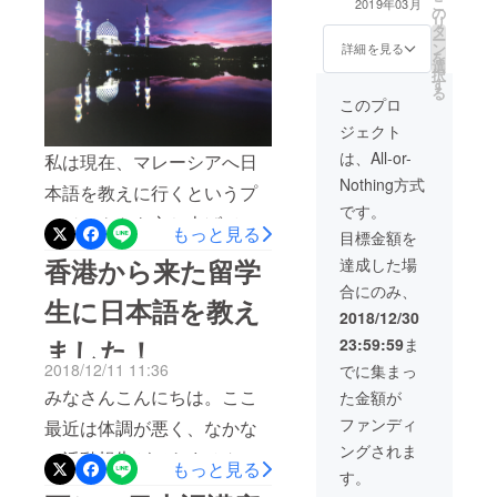
トで達成したいこと1. マ
こ
2019年03月
の
リ
レーシアの友人達に無料で
タ
ー
ン
詳細を見る
を
日本語を教える→私は、
選
択
す
今、日本語教師の資格を取
る
このプロ
るための勉強をしていま
ジェクト
す。そこで得たノウハウを
は、All-or-
私は現在、マレーシアへ日
Nothing方式
用いて友人達に日本語を教
本語を教えに行くというプ
です。
えてあげたいです。2. マ
ロジェクトを立ち上げてい
もっと見る
目標金額を
レーシアの友人達に、日本
ます。以下、私のプロジェ
香港から来た留学
達成した場
語と日本文化の素晴らしさ
クトの概要です。◆なぜマ
合にのみ、
生に日本語を教え
について伝える→日本語は
レーシアなのか？以前マ
2018/12/30
美しく、日本文化はとても
ました！
23:59:59
ま
レーシアを訪れた際、アプ
2018/12/11 11:36
でに集まっ
素晴らしいものです。私
リで出会った友人達が初対
みなさんこんにちは。ここ
た金額が
は、友人達に日本語と日本
面にも関わらず、無料で観
ファンディ
最近は体調が悪く、なかな
文化（茶道や武道など）の
光地案内をしてくれまし
ングされま
か活動報告ができませんで
素晴らしさを伝え、今より
もっと見る
た。私は彼らに、恩返しを
す。
した。すみません…日曜