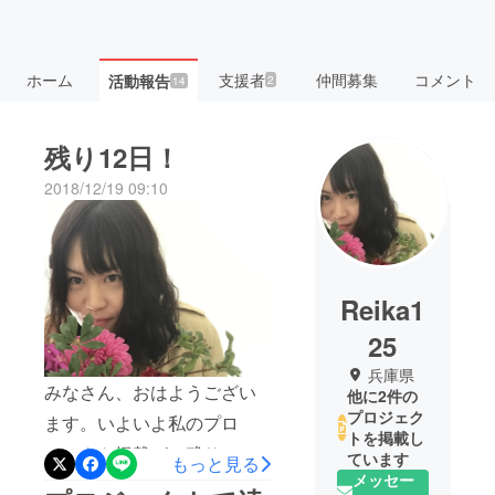
ホーム
支援者
仲間募集
コメント
活動報告
2
14
残り12日！
2018/12/19 09:10
Reika1
25
兵庫県
みなさん、おはようござい
他に2件の
プロジェク
ます。いよいよ私のプロ
トを掲載し
ジェクト掲載が、残り12日
ています
もっと見る
メッセー
となりました！ご支援いた