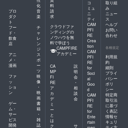
コ
取り組
化
料
ミュ
み
プロ
音
請
ニ
ニュー
ダク
楽
求
ティ
ス
ト
CAM
ヘルプ
クラウドファ
フー
チ
PFI
お問い
ンディングの
ド・
ャ
RE
合わせ
ノウハウを無
飲食
レ
Crea
料で学ぼう
店
ン
tion
各種規定
CAMPFIRE
ジ
CAM
アカデミー
アニ
ス
利用規
PFI
メ・
ポ
約
RE
漫画
ー
CA
説
細則
for
ツ
MP
明
プライ
Soci
ファ
映
FI
会
バシー
al
ッ
像
RE
・
ポリ
Goo
ショ
・
ア
相
シー
d
ン
映
カ
談
特定商
CAM
画
デ
会
取引法
PFI
ゲー
書
ミ
に基づ
RE
ム・
籍
ー
く表記
for
サー
・
と
情報セ
Ente
ビス
雑
は
キュリ
rtain
開発
誌
ク
サ
ティ方
men