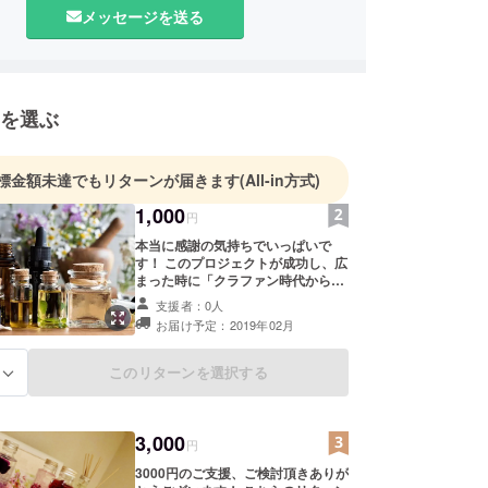
メッセージを送る
を選ぶ
標金額未達でもリターンが届きます
(All-in方式)
1,000
円
本当に感謝の気持ちでいっぱいで
す！ このプロジェクトが成功し、広
まった時に「クラファン時代から応
援してたんだ〜」って言ってもらっ
支援者：0人
て構いません！笑 CAMPFIREの
お届け予定：2019年02月
メッセージ機能を通じて、一人一人
感謝の気持ちを個別にお伝えさせて
いただきます。
このリターンを選択する
る
3,000
円
3000円のご支援、ご検討頂きありが