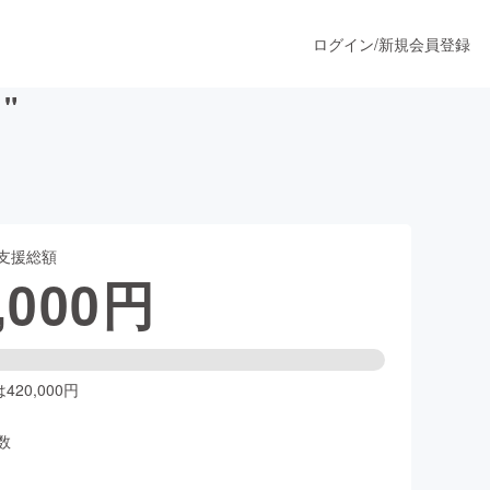
ログイン
/
新規会員登録
"
うすぐ公開されます
支援総額
プロダクト
,000
円
ファッション
スポーツ
20,000円
数
ア
ソーシャルグッド
人