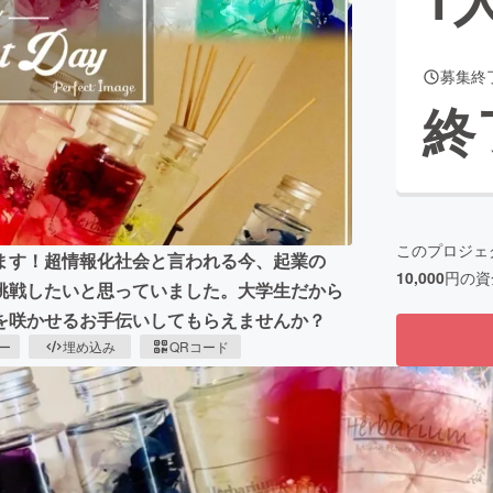
募集終
CAMPFIRE for Social Good
CAMPFIRE Creation
終
CAMPFIREふるさと納税
machi-ya
コミュニティ
このプロジェ
ます！超情報化社会と言われる今、起業の
10,000
円の資
挑戦したいと思っていました。大学生だから
を咲かせるお手伝いしてもらえませんか？
ピー
埋め込み
QRコード