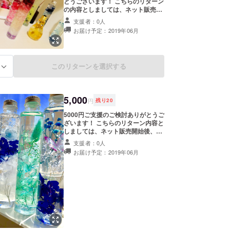
とうございます！ こちらのリターン
の内容としましては、ネット販売開
始後、3点まで20%の割引特典
支援者：0人
（2019年末まで利用可能）とさせて
お届け予定：2019年06月
頂きます。 つきましては、直接リ
ターンをお手元にお届けするわけで
はありませんのでメールアドレス、
住所などの取得は必要ありません。
このリターンを選択する
る
支援者の方へはCAMP FIREを通
し、メッセージでお知らせ致しま
す。 ネット販売開始は年明け以降を
予定しておりますので、よろしくお
5,000
願いいたします。
円
残り
20
5000円ご支援のご検討ありがとうご
ざいます！ こちらのリターン内容と
しましては、ネット販売開始後、3
点まで50%割引特典（2019年末ま
支援者：0人
で利用可能）とさせて頂きます。 つ
お届け予定：2019年06月
きましては、直接リターンをお手元
にお届けするわけではありませんの
でメールアドレス、住所などの取得
は必要ありません。支援者の方へは
CAMP FIREを通し、メッセージで
お知らせ致します。 ネット販売開始
は年明け以降を予定しておりますの
で、よろしくお願い致します。