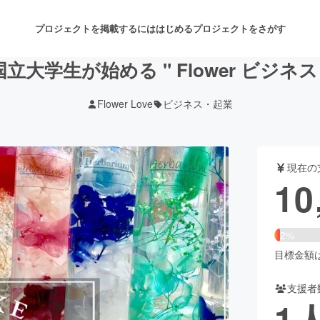
プロジェクトを掲載するには
はじめる
プロジェクトをさがす
国立大学生が始める " Flower ビジネス 
Flower Love
ビジネス・起業
注目のリターン
注目の新着プロジェクト
募集終了が近いプロジェクト
も
現在の
音楽
舞台・パフォーマンス
10
ゲーム・サービス開発
フード・飲食店
2%
書籍・雑誌出版
アニメ・漫画
目標金額は4
支援者
チャレンジ
ビューティー・ヘルスケ
1