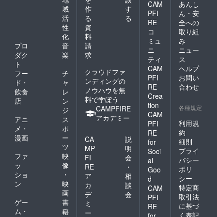
高さ：
さい。
CAM
あんし
り込み
もお勧
約３０
域
作
す
PFI
ん・安
やす
めいた
ｃｍ ■
活
る
る
く、ま
RE
全への
しま
おまけ
性
資
た煙突
す。 ■
コ
取り組
着火材
化
料
効果
樹種：
（オー
ミュ
み
（ロ
プロ
音
請
パイン
ガニッ
ニ
ニュー
ケット
■サイ
ダク
楽
求
ク燃
ティ
ス
ストー
ズ
料）付
ト
CAM
ヘルプ
ブの原
直径：
■燃焼時
クラウドファ
フー
チ
理）に
約１８
PFI
お問い
間…約
ンディングの
ド・
ャ
より、
～２３
２時間
RE
合わせ
ノウハウを無
飲食
レ
着火し
ｃｍ
～３時
Crea
料で学ぼう
やすい
店
ン
間 ※商
tion
構造と
各種規定
CAMPFIRE
品写真
ジ
CAM
なって
高さ：
はイ
アカデミー
アニ
ス
おりま
利用規
PFI
約３０
メージ
メ・
ポ
す。立
ｃｍ ■
約
です。
RE
漫画
ー
ち上が
CA
説
おまけ
天然素
細則
for
る炎は
ツ
着火材
材の為
MP
明
プライ
Soci
まさに
（オー
１本１
ファ
映
FI
会
バシー
al
ワイル
ガニッ
本形状
ッ
像
RE
・
ポリ
ド！
Goo
ク燃
は異な
ショ
・
ア
相
キャン
料）付
シー
d
りま
ン
映
プやア
カ
談
■燃焼時
す。ご
特定商
CAM
ウトド
画
間…約
デ
会
了承下
取引法
PFI
アパー
２時間
ゲー
書
さい。
ミ
に基づ
RE
ティを
～３時
ム・
籍
ー
く表記
for
盛り上
間 ※商