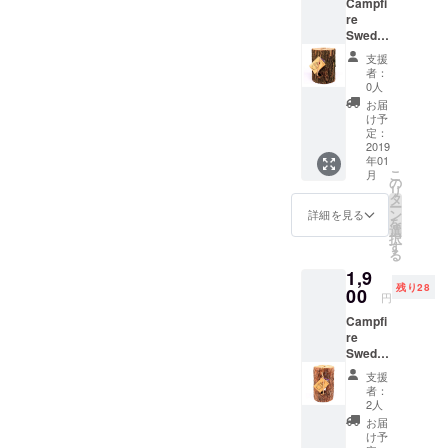
Campfi
のみ、
re
離島・
Swedis
一部地
h torch
域は除
支援
«Oak»
く） 都
者：
1本
会では
0人
【CAM
入手困
お届
PFIRE
難な
け予
限定
バーチ
定：
29%
2019
（白
年01
OFF】
樺）の
こ
月
通常
スウェ
の
リ
2700円
ディッ
タ
ー
を1900
シュ
ン
詳細を見る
を
円でお
トー
選
択
届けし
チ。
す
る
ます。
「ス
1,9
送料無
ウェー
残り28
料（国
00
デン
円
内発送
トー
Campfi
のみ、
チ」
re
離島・
「ウッ
Swedis
一部地
ドキャ
h torch
域は除
ンド
支援
«Pine»
く） 熱
ル」
者：
1本
量・燃
「木こ
2人
【CAM
焼時間
りのろ
お届
PFIRE
共に優
うそ
け予