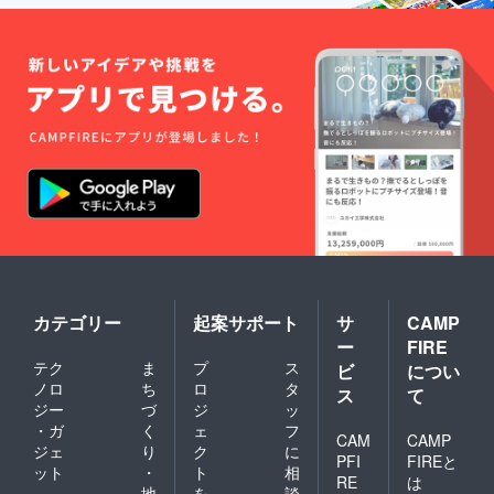
アパー
１本１
り。火
着火し
ティを
本形状
台、五
やすい
盛り上
高さ：
は異な
徳、薪
構造と
げま
約３０
りま
の３役
なって
す。ま
ｃｍ ■
す。ご
を兼ね
おりま
た、ス
おまけ
了承下
備え、
す。立
ウェ
着火材
さい。
万能さ
ち上が
ディッ
（オー
とシン
る炎は
シュ
ガニッ
プルさ
まさに
トーチ
ク燃
がカッ
ワイル
は災害
料）付
コイイ
ド！
備蓄ア
■燃焼時
アイテ
キャン
イテム
間…約
ム。６
プやア
として
２時間
つの切
ウトド
もお勧
～３時
り込み
アパー
めいた
間 ※商
と、側
ティを
しま
品写真
面に空
盛り上
す。 ■
はイ
気を取
げま
樹種：
カテゴリー
起案サポート
サ
CAMP
メージ
り込む
す。ま
オーク
です。
ー
FIRE
穴
た、ス
■サイ
天然素
テク
ま
プ
ス
（口）
ビ
につい
ウェ
ズ
材の為
を開
ディッ
ノロ
ち
ロ
タ
直径：
１本１
ス
て
け、上
シュ
約１８
ジー
づ
ジ
ッ
本形状
部の穴
トーチ
～２３
は異な
・ガ
く
ェ
フ
と続い
CAM
CAMP
は災害
ｃｍ
りま
ジェ
り
ク
に
ていま
備蓄ア
PFI
FIREと
す。ご
ット
・
ト
相
す。空
イテム
了承下
RE
は
気を取
地
を
談
として