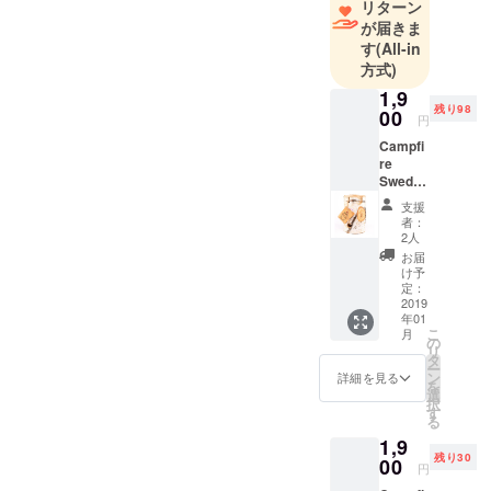
リターン
が届きま
す
(All-in
方式)
1,9
残り98
00
円
Campfi
re
Swedis
h torch
支援
«Birch»
者：
1本
2人
【CAM
お届
PFIRE
け予
限定
定：
29%
2019
年01
OFF】
こ
月
通常
の
リ
2700円
タ
ー
を1900
ン
詳細を見る
を
円でお
選
択
届けし
す
る
ます。
1,9
送料無
残り30
料（国
00
円
内発送