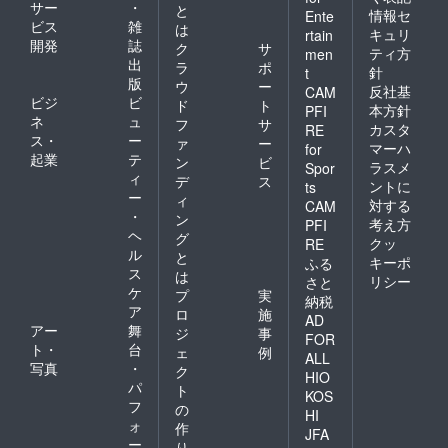
サー
・
と
げま
情報セ
品写真
Ente
ビス
雑
は
す。ま
はイ
キュリ
rtain
開発
誌
た、ス
メージ
ク
サ
ティ方
men
ウェ
です。
出
ラ
ポ
針
t
ディッ
天然素
版
ウ
ー
反社基
CAM
シュ
材の為
ビジ
ビ
ド
ト
トーチ
本方針
PFI
１本１
ネ
ュ
フ
サ
は災害
本形状
カスタ
RE
ス・
ー
備蓄ア
ァ
ー
は異な
マーハ
for
イテム
起業
テ
りま
ン
ビ
ラスメ
Spor
として
す。ご
ィ
デ
ス
ントに
ts
もお勧
了承下
ー
ィ
対する
めいた
CAM
さい。
・
ン
しま
考え方
PFI
ヘ
す。 ■
グ
クッ
RE
樹種：
ル
と
キーポ
ふる
バーチ
ス
は
リシー
さと
■サイ
ケ
プ
実
納税
ズ
ア
ロ
施
直径：
AD
アー
舞
ジ
事
約１８
FOR
ト・
台
～２３
ェ
例
ALL
ｃｍ
写真
・
ク
HIO
パ
ト
KOS
フ
の
高さ：
HI
ォ
作
約３０
JFA
ー
ｃｍ ■
り