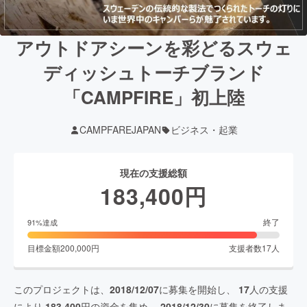
アウトドアシーンを彩どるスウェ
ディッシュトーチブランド
「CAMPFIRE」初上陸
CAMPFAREJAPAN
ビジネス・起業
現在の支援総額
183,400
円
終了
91
%達成
目標金額
200,000
円
支援者数
17
人
このプロジェクトは、
2018/12/07
に募集を開始し、
17
人の支援
により
183,400
円の資金を集め、
2018/12/30
に募集を終了しま