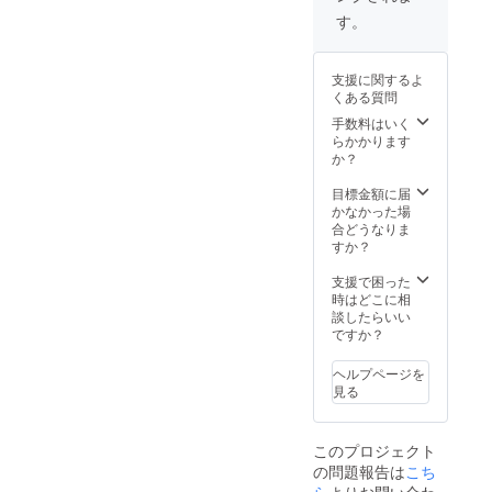
を直接
部の穴
ティー
ち上が
おまけ
天然素
品。
ロ」な
乗せれ
す。
と続い
」作り
る炎は
着火材
材の為
トーチ
どの呼
ばコン
ていま
まし
まさに
（オー
１本１
を顔に
び名も
ロに早
す。空
た。 ■
ワイル
ガニッ
本形状
見立
ある北
変わ
気を取
サイ
ド！
支援に関するよ
ク燃
は異な
て、通
欧発祥
り。火
り込み
ズ
キャン
くある質問
料）付
りま
気口が
の焚き
台、五
やす
直径：
プやア
■燃焼時
す。ご
口、く
火スタ
手数料はいく
徳、薪
く、ま
約１８
ウトド
間…約
了承下
り抜い
イルで
らかかります
の３役
た煙突
～２３
アパー
２時間
さい。
た２つ
す。暖
か？
を兼ね
効果
ｃｍ
ティを
～３時
の穴が
を取っ
備え、
（ロ
盛り上
間 ※商
目にな
たり、
目標金額に届
万能さ
ケット
げま
品写真
りま
ケトル
かなかった場
とシン
ストー
高さ：
す。ま
はイ
す。着
やスキ
合どうなりま
プルさ
ブの原
約３０
た、ス
メージ
火後少
レット
すか？
がカッ
理）に
ｃｍ ■
ウェ
です。
し待つ
を直接
コイイ
より、
おまけ
ディッ
天然素
と、ま
乗せれ
支援で困った
アイテ
着火し
着火材
シュ
材の為
るで目
ばコン
時はどこに相
ム。６
やすい
（オー
トーチ
１本１
や口か
ロに早
談したらいい
つの切
構造と
ガニッ
は災害
本形状
ら炎が
変わ
ですか？
り込み
なって
ク燃
備蓄ア
は異な
出てい
り。火
と、側
おりま
料）付
イテム
りま
るかの
台、五
面に空
す。立
ヘルプページを
■燃焼時
として
す。ご
ような
徳、薪
気を取
ち上が
見る
間…約
もお勧
了承下
トーチ
の３役
り込む
る炎は
２時間
めいた
さい。
人形が
を兼ね
穴を開
まさに
～３時
しま
出来上
備え、
け、上
ワイル
間 ※商
す。 ■
このプロジェクト
がり。
万能さ
部の穴
ド！
品写真
樹種：
の問題報告は
こち
今回は
とシン
と続い
キャン
はイ
バーチ
入手困
ら
よりお問い合わ
プルさ