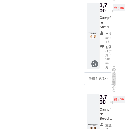
チ。
コン
万能さ
3,7
送料無
「ス
ロ」な
とシン
残り96
料（国
00
ウェー
どの呼
プルさ
円
内発送
デン
び名も
がカッ
Campfi
のみ、
トー
ある北
コイイ
re
離島・
チ」
欧発祥
アイテ
Swedis
一部地
「ウッ
の焚き
ム。６
h torch
域は除
ドキャ
火スタ
つの切
支援
«Birch»
く）
ンド
イルで
者：
り込み
２本
「パー
ル」
4人
す。暖
と、側
【CAM
ティー
「木こ
を取っ
お届
面に空
PFIRE
」は
りのろ
け予
たり、
気を取
限定
ちょっ
定：
うそ
ケトル
り込む
31%
2019
と遊び
く」
やスキ
穴を開
年01
OFF】
心を入
「丸太
レット
け、上
こ
月
通常
れた商
の
コン
を直接
部の穴
リ
5400円
品。
タ
ロ」な
乗せれ
と続い
ー
を3700
トーチ
ン
どの呼
詳細を見る
ばコン
ていま
を
円でお
を顔に
選
び名も
ロに早
す。空
択
届けし
見立
す
ある北
変わ
気を取
る
ます。
て、通
欧発祥
り。火
り込み
3,7
送料無
気口が
の焚き
台、五
やす
残り29
料（国
00
口、く
火スタ
徳、薪
円
く、ま
内発送
り抜い
イルで
の３役
た煙突
Campfi
のみ、
た２つ
す。暖
を兼ね
効果
re
離島・
の穴が
を取っ
備え、
（ロ
Swedis
一部地
目にな
たり、
万能さ
ケット
h torch
域は除
りま
ケトル
とシン
支援
ストー
«Oak»
く） 都
す。着
者：