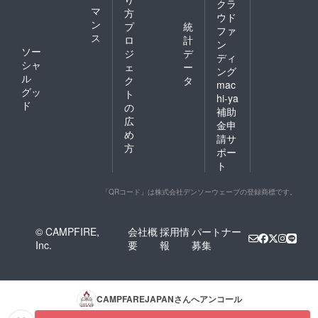
クラ
おまけ
マ
方
ウド
着火材
ン
プ
統
ファ
（オー
ス
ロ
計
ガニッ
ン
ソー
ジ
デ
ク燃
ディ
シャ
料）付
ェ
ー
ング
■燃焼時
ル
ク
タ
mac
間…約
グッ
ト
hi-ya
２時間
ド
の
補助
～３時
広
間 ※商
金申
め
品写真
請サ
はイ
方
ポー
メージ
ト
です。
天然素
材の為
「QRコード」は株式会社デンソーウェーブの登録商標です。
１本１
本形状
は異な
© CAMPFIRE,
会社概
採用情
パートナー
りま
Inc.
要
報
募集
す。ご
了承下
さい。
CAMPFAREJAPAN
さんへアンコール