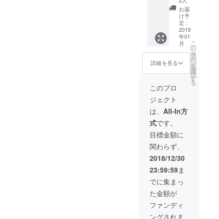
ウェー
やスキ
気口が
気を取
げま
樹種：
メージ
セット
メージ
く） 火
デン
レット
お届
口、く
り込む
す。ま
オーク
です。
【CAM
です。
力が強
トー
け予
を直接
り抜い
穴
た、ス
■サイ
天然素
PFIRE
天然素
くとて
定：
チ」
乗せれ
た２つ
（口）
ウェ
ズ
材の為
限定
2019
材の為
もパワ
「ウッ
ばコン
の穴が
を開
ディッ
直径：
年01
１本１
40%
１本１
フル！
ドキャ
ロに早
目にな
け、上
こ
シュ
月
約１８
本形状
OFF】
本形状
パイン
の
ンド
変わ
りま
部の穴
リ
トーチ
～２３
は異な
通常
は異な
（松）
タ
ル」
り。火
す。着
と続い
ー
は災害
ｃｍ
りま
54000
りま
のス
ン
「木こ
詳細を見る
台、五
火後少
ていま
を
備蓄ア
す。ご
円を
す。ご
ウェ
選
りのろ
徳、薪
し待つ
す。空
択
イテム
了承下
32400
了承下
ディッ
す
うそ
の３役
と、ま
気を取
る
として
高さ：
さい。
円でお
さい。
シュ
く」
このプロ
を兼ね
るで目
り込み
もお勧
約３０
届けし
トー
「丸太
備え、
や口か
やす
めいた
ジェクト
ｃｍ ■
ます。
チ。
コン
万能さ
ら炎が
く、ま
しま
おまけ
送料無
「ス
ロ」な
は、
All-In方
とシン
出てい
た煙突
す。 ■
着火材
料（国
ウェー
どの呼
プルさ
るかの
効果
樹種：
式
です。
（オー
内発送
デン
び名も
がカッ
ような
（ロ
パイン
ガニッ
のみ、
トー
ある北
目標金額に
コイイ
トーチ
ケット
■サイ
ク燃
離島・
チ」
欧発祥
アイテ
人形が
ストー
ズ
関わらず、
料）付
一部地
「ウッ
の焚き
ム。６
出来上
ブの原
直径：
■燃焼時
域は除
ドキャ
火スタ
2018/12/30
つの切
がり。
理）に
約１８
間…約
く）
ンド
イルで
り込み
今回は
より、
～２３
23:59:59
ま
２時間
「パー
ル」
す。暖
と、側
入手困
着火し
ｃｍ
～３時
ティー
「木こ
を取っ
でに集まっ
面に空
難な
やすい
間 ※商
」は
りのろ
たり、
気を取
バーチ
構造と
た金額が
品写真
ちょっ
うそ
ケトル
り込む
（白
なって
高さ：
はイ
と遊び
く」
やスキ
ファンディ
穴を開
樺）で
おりま
約３０
メージ
心を入
「丸太
レット
け、上
「パー
す。立
ｃｍ ■
ングされま
です。
れた商
コン