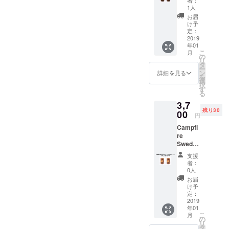
やスキ
プルさ
ブの原
２本
会では
火後少
1人
レット
がカッ
理）に
【CAM
入手困
し待つ
を直接
お届
コイイ
より、
PFIRE
難な
と、ま
け予
乗せれ
アイテ
着火し
限定
バーチ
定：
るで目
ばコン
ム。６
やすい
31%
2019
（白
や口か
ロに早
つの切
構造と
年01
OFF】
樺）の
ら炎が
変わ
り込み
なって
こ
月
通常
スウェ
の
出てい
り。火
と、側
おりま
リ
5400円
ディッ
タ
るかの
台、五
面に空
す。立
ー
を3700
シュ
ン
ような
詳細を見る
徳、薪
気を取
ち上が
を
円でお
トー
選
トーチ
の３役
り込む
る炎は
択
届けし
チ。
す
人形が
を兼ね
穴を開
まさに
る
ます。
「ス
出来上
備え、
け、上
ワイル
3,7
送料無
ウェー
がり。
万能さ
部の穴
ド！
残り30
料（国
00
デン
今回は
とシン
円
と続い
キャン
内発送
トー
入手困
プルさ
ていま
プやア
Campfi
のみ、
チ」
難な
がカッ
す。空
ウトド
re
離島・
「ウッ
バーチ
コイイ
気を取
アパー
Swedis
一部地
ドキャ
（白
アイテ
り込み
ティを
h torch
域は除
ンド
樺）で
ム。６
支援
やす
盛り上
«Pine»
く） 熱
ル」
「パー
者：
つの切
く、ま
げま
２本
量・燃
「木こ
0人
ティー
り込み
た煙突
す。ま
【CAM
焼時間
りのろ
」作り
お届
と、側
効果
た、ス
PFIRE
共に優
うそ
け予
まし
面に空
（ロ
ウェ
限定
れてお
定：
く」
た。も
気を取
ケット
ディッ
31%
2019
り、扱
「丸太
ちろん
り込む
ストー
シュ
年01
OFF】
いやす
コン
スウェ
穴を開
ブの原
こ
トーチ
月
通常
くバラ
の
ロ」な
ディッ
け、上
理）に
リ
は災害
5400円
ンスの
タ
どの呼
シュ