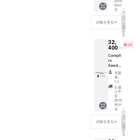
間 ※商
限定
2019
手困難
や口か
ロに早
つの切
構造と
構造と
年01
品写真
40%
なバー
ら炎が
変わ
り込み
なって
こ
なって
月
高さ：
はイ
OFF】
チ（白
の
出てい
り。火
と、側
おりま
リ
おりま
約３０
メージ
通常
樺）の
タ
るかの
台、五
面に空
す。立
ー
す。立
ｃｍ ■
です。
54000
スウェ
ン
ような
詳細を見る
徳、薪
気を取
ち上が
を
ち上が
おまけ
天然素
円を
ディッ
選
トーチ
の３役
り込む
る炎は
択
る炎は
着火材
材の為
32400
シュ
す
人形が
を兼ね
穴を開
まさに
る
まさに
（オー
１本１
円でお
トー
出来上
備え、
け、上
ワイル
ワイル
ガニッ
32,
本形状
届けし
チ。
がり。
万能さ
部の穴
ド！
ド！
ク燃
残り2
は異な
ます。
400
２«Oak
今回は
とシン
円
と続い
キャン
キャン
料）付
りま
送料無
» 熱
入手困
プルさ
ていま
プやア
プやア
■燃焼時
Campfi
す。ご
料（国
量・燃
難な
がカッ
す。空
ウトド
ウトド
間…約
re
了承下
内発送
焼時間
バーチ
コイイ
気を取
アパー
アパー
２時間
Swedis
さい。
のみ、
共に優
（白
アイテ
り込み
ティを
ティを
～３時
h torch
離島・
れてお
樺）で
ム。６
支援
やす
盛り上
盛り上
間 ※商
«Oak»
一部地
り、扱
「パー
者：
つの切
く、ま
げま
げま
品写真
20本
域は除
いやす
1人
ティー
り込み
た煙突
す。ま
す。ま
はイ
セット
く） 都
くバラ
」作り
お届
と、側
効果
た、ス
た、ス
メージ
【CAM
会では
ンスの
け予
まし
面に空
（ロ
ウェ
ウェ
です。
PFIRE
入手困
定：
とれた
た。も
気を取
ケット
ディッ
ディッ
天然素
限定
2019
難な
オーク
ちろん
り込む
ストー
シュ
シュ
年01
材の為
40%
バーチ
（楢）
スウェ
穴を開
ブの原
こ
トーチ
月
トーチ
１本１
OFF】
（白
の
のス
ディッ
け、上
理）に
リ
は災害
は災害
本形状
通常
樺）の
タ
ウェ
シュ
部の穴
より、
ー
備蓄ア
備蓄ア
は異な
54000
スウェ
ン
ディッ
詳細を見る
トーチ
と続い
着火し
を
イテム
イテム
りま
円を
ディッ
選
シュ
の機能
ていま
やすい
択
として
として
す。ご
32400
シュ
す
トー
はその
す。空
構造と
る
もお勧
もお勧
了承下
円でお
トー
チ。
まま！
気を取
なって
めいた
めいた