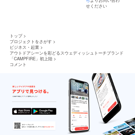
ていま
プやア
メージ
■サイ
難な
がカッ
す。空
せください
ウトド
です。
ズ
バーチ
コイイ
気を取
アパー
天然素
直径：
（白
アイテ
り込み
ティを
材の為
約１８
樺）で
ム。６
やす
盛り上
１本１
～２３
「パー
つの切
く、ま
げま
本形状
ｃｍ
ティー
り込み
た煙突
す。ま
は異な
」作り
と、側
効果
た、ス
トップ
>
りま
まし
面に空
（ロ
ウェ
す。ご
高さ：
プロジェクトをさがす
>
た。も
気を取
ケット
ディッ
了承下
約３０
ビジネス・起業
>
ちろん
り込む
ストー
シュ
さい。
ｃｍ ■
スウェ
アウトドアシーンを彩どるスウェディッシュトーチブランド
穴を開
ブの原
トーチ
おまけ
ディッ
け、上
「CAMPFIRE」初上陸
>
理）に
は災害
着火材
シュ
部の穴
より、
備蓄ア
コメント
（オー
トーチ
と続い
着火し
イテム
ガニッ
の機能
ていま
やすい
として
ク燃
はその
す。空
構造と
もお勧
料）付
まま！
気を取
なって
めいた
■燃焼時
暖を
り込み
おりま
しま
間…約
取った
やす
す。立
す。 ■
２時間
り、ケ
く、ま
ち上が
樹種：
～３時
トルや
た煙突
る炎は
バーチ
間 ※商
スキ
効果
まさに
■サイ
品写真
レット
（ロ
ワイル
ズ
はイ
を直接
ケット
ド！
直径：
メージ
乗せれ
ストー
キャン
約１８
です。
ばコン
ブの原
プやア
～２３
天然素
ロに早
理）に
ウトド
ｃｍ
材の為
変わ
より、