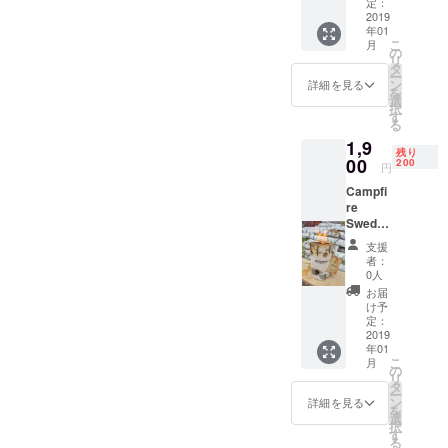
限定
れてお
定：
く」
29%
2019
り、扱
「丸太
年01
OFF】
いやす
コン
こ
月
通常
くバラ
の
ロ」な
リ
2700円
ンスの
タ
どの呼
ー
を1900
とれた
ン
び名も
詳細を見る
を
円でお
オーク
選
ある北
択
届けし
（楢）
す
欧発祥
る
ます。
のス
の焚き
1,9
送料無
ウェ
火スタ
残り
料（国
00
ディッ
200
イルで
円
内発送
シュ
す。暖
Campfi
のみ、
トー
を取っ
re
離島・
チ。
たり、
Swedis
一部地
「ス
ケトル
h torch
域は除
ウェー
やスキ
支援
«PART
く） 火
デン
レット
者：
Y»1本
力が強
トー
0人
を直接
【CAM
くとて
チ」
乗せれ
お届
PFIRE
もパワ
「ウッ
け予
ばコン
限定
フル！
定：
ドキャ
ロに早
29%
2019
パイン
ンド
変わ
年01
OFF】
（松）
ル」
り。火
こ
月
通常
のス
の
「木こ
台、五
リ
2700円
ウェ
タ
りのろ
徳、薪
ー
を1900
ディッ
ン
うそ
詳細を見る
の３役
を
円でお
シュ
選
く」
を兼ね
択
届けし
トー
す
「丸太
備え、
る
ます。