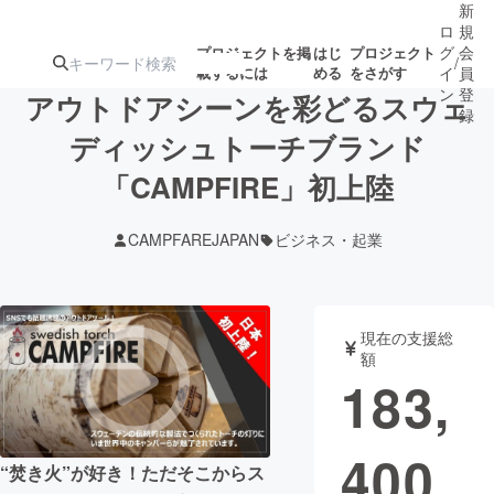
新
ロ
規
グ
会
プロジェクトを掲
はじ
プロジェクト
/
載するには
める
をさがす
イ
員
ン
登
アウトドアシーンを彩どるスウェ
録
ディッシュトーチブランド
「CAMPFIRE」初上陸
人気のプロ
注目のリ
注目の新着プロ
募集終了が近いプ
もうすぐ公開
ジェクト
ターン
ジェクト
ロジェクト
されます
CAMPFAREJAPAN
ビジネス・起業
アート・写真
音楽
現在の支援総
テクノロジー・ガジェット
ゲーム・サ
額
183,
映像・映画
書籍・雑誌
400
“焚き火”が好き！ただそこからス
ビジネス・起業
チャレンジ