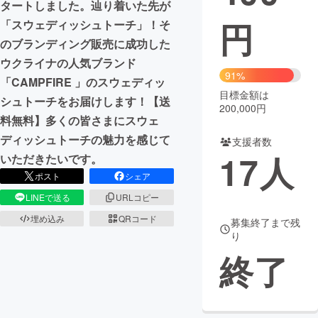
タートしました。辿り着いた先が
円
「スウェディッシュトーチ」！そ
まちづくり・地域活性化
のブランディング販売に成功した
ウクライナの人気ブランド
CAMPFIRE for Social Good
CAMPFIRE Creation
91%
「CAMPFIRE 」のスウェディッ
CAMPFIREふるさと納税
machi-ya
コミュニティ
目標金額は
シュトーチをお届けします！【送
200,000円
料無料】多くの皆さまにスウェ
ディッシュトーチの魅力を感じて
支援者数
17
人
いただきたいです。
ポスト
シェア
LINEで送る
URLコピー
埋め込み
QRコード
募集終了まで残
り
終了