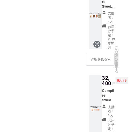
プやア
として
２時間
re
離島・
チ」
欧発祥
アイテ
つの切
ウトド
もお勧
～３時
Swedis
一部地
「ウッ
の焚き
ム。６
り込み
アパー
めいた
間 ※商
h torch
域は除
ドキャ
火スタ
つの切
支援
と、側
ティを
しま
品写真
4種セッ
く）
ンド
イルで
者：
り込み
面に空
盛り上
す。 ■
はイ
ト
「パー
ル」
4人
す。暖
と、側
気を取
げま
樹種：
メージ
【CAM
ティー
「木こ
を取っ
お届
面に空
り込む
す。ま
オーク
です。
PFIRE
」は
りのろ
け予
たり、
気を取
穴
た、ス
■サイ
天然素
限定
ちょっ
定：
うそ
ケトル
り込む
（口）
ウェ
ズ
材の為
37%
2019
と遊び
く」
やスキ
穴を開
を開
ディッ
直径：
年01
１本１
OFF】
心を入
「丸太
レット
け、上
け、上
こ
シュ
月
約１８
本形状
通常
れた商
の
コン
を直接
部の穴
部の穴
リ
トーチ
～２３
は異な
10800
品。
タ
ロ」な
乗せれ
と続い
と続い
ー
は災害
ｃｍ
りま
円を
トーチ
ン
どの呼
詳細を見る
ばコン
ていま
ていま
を
備蓄ア
す。ご
6800円
を顔に
選
び名も
ロに早
す。空
す。空
択
イテム
了承下
でお届
見立
す
ある北
変わ
気を取
気を取
る
として
高さ：
さい。
けしま
て、通
欧発祥
り。火
り込み
り込み
もお勧
約３０
32,
す。 送
気口が
の焚き
台、五
やす
やす
めいた
ｃｍ ■
残り19
料無料
400
口、く
火スタ
徳、薪
円
く、ま
く、ま
しま
おまけ
（国内
り抜い
イルで
の３役
た煙突
た煙突
す。 ■
着火材
Campfi
発送の
た２つ
す。暖
を兼ね
効果
効果
樹種：
（オー
re
み、離
の穴が
を取っ
備え、
（ロ
（ロ
パイン
ガニッ
Swedis
島・一
目にな
たり、
万能さ
ケット
ケット
■サイ
ク燃
h torch
部地域
りま
ケトル
とシン
支援
ストー
ストー
ズ
料）付
«Birch»
は除
す。着
やスキ
者：
プルさ
ブの原
ブの原
直径：
■燃焼時
20本
く）
火後少
1人
レット
がカッ
理）に
理）に
約１８
間…約
セット
１«Birc
し待つ
を直接
お届
コイイ
より、
より、
～２３
２時間
【CAM
h» 都会
と、ま
け予
乗せれ
アイテ
着火し
着火し
ｃｍ
～３時
PFIRE
では入
定：
るで目
ばコン
ム。６
やすい
やすい