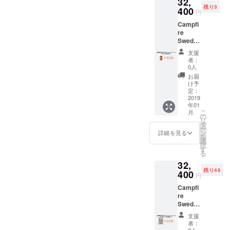
32,
さい。
届けし
チ。
３«Pine
暖を
り込み
おりま
しま
しま
残り3
ます。
400
「ス
» 火力
取った
円
やす
す。立
す。 ■
す。 ■
送料無
ウェー
が強く
り、ケ
く、ま
ち上が
樹種：
樹種：
Campfi
料（国
デン
とても
トルや
た煙突
る炎は
バーチ
バーチ
re
内発送
トー
パワフ
スキ
効果
まさに
■サイ
■サイ
Swedis
のみ、
チ」
ル！パ
レット
（ロ
ワイル
ズ
ズ
h torch
離島・
「ウッ
イン
を直接
支援
ケット
ド！
直径：
直径：
«Pine»
一部地
ドキャ
（松）
者：
乗せれ
ストー
キャン
約１８
約１８
20本
域は除
ンド
0人
のス
ばコン
ブの原
プやア
～２３
～２３
セット
く） 熱
ル」
ウェ
お届
ロに早
理）に
ウトド
ｃｍ
ｃｍ
【CAM
量・燃
「木こ
け予
ディッ
変わ
より、
アパー
PFIRE
焼時間
定：
りのろ
シュ
り。火
着火し
ティを
限定
2019
共に優
うそ
トー
台、五
やすい
盛り上
高さ：
年01
高さ：
40%
れてお
く」
チ。
徳、薪
構造と
こ
げま
月
約３０
約３０
OFF】
り、扱
の
「丸太
4«PAR
の３役
なって
リ
す。ま
ｃｍ ■
ｃｍ ■
通常
いやす
タ
コン
TY»
を兼ね
おりま
ー
た、ス
おまけ
おまけ
54000
くバラ
ン
ロ」な
詳細を見る
「パー
備え、
す。立
を
ウェ
着火材
着火材
円を
ンスの
選
どの呼
ティー
万能さ
ち上が
択
ディッ
（オー
（オー
34800
とれた
す
び名も
」は
とシン
る炎は
る
シュ
ガニッ
ガニッ
円でお
オーク
ある北
ちょっ
プルさ
まさに
トーチ
ク燃
32,
ク燃
届けし
（楢）
欧発祥
と遊び
がカッ
ワイル
は災害
料）付
残り48
料）付
ます。
400
のス
の焚き
心を入
円
コイイ
ド！
備蓄ア
■燃焼時
■燃焼時
送料無
ウェ
火スタ
れた商
アイテ
キャン
イテム
間…約
Campfi
間…約
料（国
ディッ
イルで
品。
ム。６
プやア
として
２時間
re
２時間
内発送
シュ
す。暖
トーチ
つの切
ウトド
もお勧
～３時
Swedis
～３時
のみ、
トー
を取っ
を顔に
り込み
アパー
めいた
間 ※商
h torch
間 ※商
離島・
チ。
たり、
見立
支援
と、側
ティを
しま
品写真
«PART
品写真
一部地
「ス
ケトル
者：
て、通
面に空
盛り上
す。 ■
はイ
Y»20本
はイ
域は除
2人