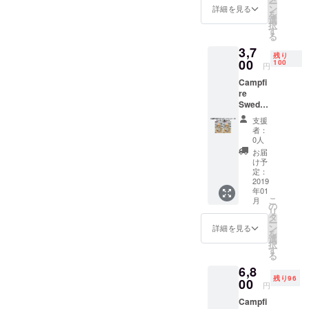
部の穴
より、
ー
備蓄ア
を3700
とれた
ン
び名も
詳細を見る
トーチ
と続い
着火し
を
イテム
円でお
オーク
選
ある北
の機能
ていま
やすい
択
として
届けし
（楢）
す
欧発祥
はその
す。空
構造と
る
もお勧
ます。
のス
の焚き
まま！
気を取
なって
めいた
3,7
送料無
ウェ
火スタ
暖を
り込み
残り
おりま
しま
料（国
00
ディッ
100
イルで
取った
円
やす
す。立
す。 ■
内発送
シュ
す。暖
り、ケ
く、ま
ち上が
樹種：
Campfi
のみ、
トー
を取っ
トルや
た煙突
る炎は
バーチ
re
離島・
チ。
たり、
スキ
効果
まさに
■サイ
Swedis
一部地
「ス
ケトル
レット
（ロ
ワイル
ズ
h torch
域は除
ウェー
やスキ
を直接
支援
ケット
ド！
直径：
«PART
く） 火
デン
レット
者：
乗せれ
ストー
キャン
約１８
Y»２本
力が強
トー
0人
を直接
ばコン
ブの原
プやア
～２３
【CAM
くとて
チ」
乗せれ
お届
ロに早
理）に
ウトド
ｃｍ
PFIRE
もパワ
「ウッ
け予
ばコン
変わ
より、
アパー
限定
フル！
定：
ドキャ
ロに早
り。火
着火し
ティを
31%
2019
パイン
ンド
変わ
台、五
やすい
盛り上
高さ：
年01
OFF】
（松）
ル」
り。火
徳、薪
構造と
こ
げま
月
約３０
通常
のス
の
「木こ
台、五
の３役
なって
リ
す。ま
ｃｍ ■
5400円
ウェ
タ
りのろ
徳、薪
を兼ね
おりま
ー
た、ス
おまけ
を3700
ディッ
ン
うそ
詳細を見る
の３役
備え、
す。立
を
ウェ
着火材
円でお
シュ
選
く」
を兼ね
万能さ
ち上が
択
ディッ
（オー
届けし
トー
す
「丸太
備え、
とシン
る炎は
る
シュ
ガニッ
ます。
チ。
コン
万能さ
プルさ
まさに
トーチ
ク燃
6,8
送料無
「ス
ロ」な
とシン
がカッ
ワイル
は災害
料）付
残り96
料（国
00
ウェー
どの呼
プルさ
円
コイイ
ド！
備蓄ア
■燃焼時
内発送
デン
び名も
がカッ
アイテ
キャン
イテム
間…約
Campfi
のみ、
トー
ある北
コイイ
ム。６