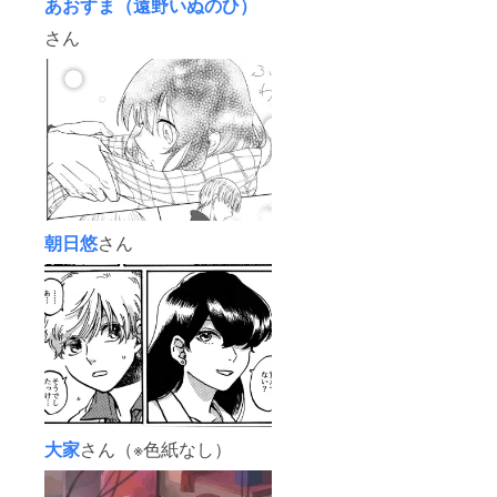
あおすま（遠野いぬのひ）
さん
朝日悠
さん
大家
さん（※色紙なし）