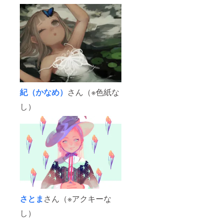
紀（かなめ）
さん（※色紙な
し）
さとま
さん（※アクキーな
し）