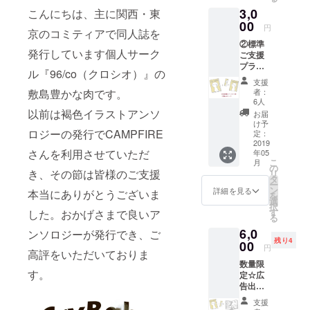
い。記
ログ「ティ
3,0
こんにちは、主に関西・東
入のな
アズマガジ
い場合
00
円
京のコミティアで同人誌を
ン」にて拙
は
②標準
CAMPF
作「キラキ
発行しています個人サーク
ご支援
IREユー
ラくん」を
プラン
ザー
ル『96/co（クロシオ）』の
・①の
ネーム
紹介してい
支援
リター
を掲載
敷島豊かな肉です。
者：
ただきまし
ン ・ア
いたし
6人
た。
ンソロ
ます。
以前は褐色イラストアンソ
お届
ジー1冊
け予
ロジーの発行でCAMPFIRE
・カ
定：
今後はコミ
バー画
2019
さんを利用させていただ
年05
像を用
ティア128、
こ
月
いた
の
コミック
き、その節は皆様のご支援
リ
ノート1
タ
ー
マーケット
冊 ・特
ン
詳細を見る
本当にありがとうございま
を
製しお
96などに出
選
択
り ※備
す
した。おかげさまで良いア
展予定で
る
考欄に
す。
6,0
掲載用
ンソロジーが発行でき、ご
残り4
のお名
00
円
高評をいただいておりま
前をご
数量限
記入く
す。
定☆広
ださ
告出稿
い。記
プラン
入のな
支援
・①の
い場合