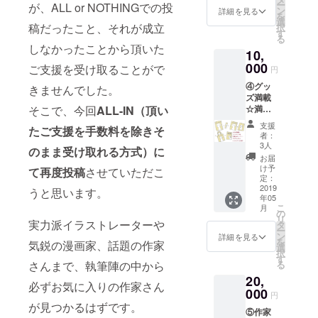
ー
が、ALL or NOTHINGでの投
んごと
途メー
ン
詳細を見る
を
に「描
ルにて
選
稿だったこと、それが成立
択
き下ろ
お伝え
す
る
し」
しま
しなかったことから頂いた
10,
「口絵
す。 ※
もしく
000
同人活
ご支援を受け取ることがで
円
は漫画
動のイ
④グッ
のコマ
きませんでした。
ンフォ
ズ満載
の抜
メー
そこで、今回
ALL-IN（頂い
☆満足
粋」で
ション
プラン
アクリ
（一次
支援
たご支援を手数料を除きそ
・②の
ルキー
創作に
者：
リター
ホル
限りま
3人
のまま受け取れる方式）に
ン ・カ
ダーを
す）や
お届
バーイ
制作し
web
け予
て再度投稿
させていただこ
ラスト
ます。
定：
サービ
トート
2019
作家様
うと思います。
スやア
年05
バッグ
の選択
プリの
こ
月
・カ
と共
の
宣伝、
リ
バーイ
実力派イラストレーターや
に、希
タ
企業広
ー
ラスト
望のデ
ン
告など
詳細を見る
を
気鋭の漫画家、話題の作家
クリア
ザイン
選
「全年
択
ファイ
を備考
す
齢向け
さんまで、執筆陣の中から
る
ル ・ラ
欄にお
ですべ
20,
フや
書きく
ての権
必ずお気に入りの作家さん
ネーム
000
ださ
利がご
円
の一
い。描
自身に
が見つかるはずです。
⑤作家
部、落
き下ろ
ある、