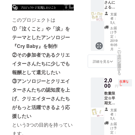
さんに
書きな
しの場
もしく
よるミ
どを収
合は支
は権利
ニ色紙
録した
援額の
者全員
支援
つき☆
楽屋裏
25%、
の許可
者：
このプロジェクトは
贅沢プ
冊子 ※
口絵・
5人
を得た
ラン ・
備考欄
漫画の
①「泣くこと」や「涙」を
もの」
お届
④のリ
に掲載
コマの
け予
であれ
ターン
テーマとしたアンソロジー
用のお
定：
場合は
ば自由
・選べ
2019
名前を
支援額
にご利
年05
『Cry Baby』を制作
るミニ
ご記入
の15%
用でき
こ
月
色紙
くださ
の
を作家
ます。
リ
②その参加者であるクリエ
（プロ
い。記
タ
さんに
※備考欄
ー
ジェク
入のな
ン
お渡し
詳細を見る
に掲載
イターさんたちに少しでも
を
トペー
い場合
選
しま
用のお
択
ジの名
は
す
す。 ※
報酬として還元したい
名前を
る
前横に
CAMPF
備考欄
ご記入
2,0
「※」の
IREユー
③アンソロジーとクリエイ
に掲載
くださ
在庫な
ない方
00
ザー
し
用のお
い。記
円
ターさんたちの認知度を上
のみ）
ネーム
名前を
入のな
数量限
※備考欄
を掲載
ご記入
い場合
げ、クリエイターさんたち
定☆早
に掲載
いたし
くださ
は
期支援
用のお
ます。
い。記
CAMPF
がもっと活躍できるよう応
限定プ
名前を
入のな
IREユー
支援
ラン ・
ご記入
い場合
者：
ザー
援したい
①のリ
くださ
5人
は
ネーム
ターン
い。記
という3つの目的を持ってい
CAMPF
お届
を掲載
・アン
入のな
け予
IREユー
いたし
ソロ
い場合
定：
ます。
ザー
ます。