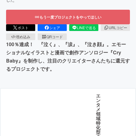
もう一度プロジェクトをやってほしい
ポスト
シェア
LINEで送る
URLコピー
埋め込み
QRコード
100％達成！ 『泣く』、『涙』、『泣き顔』。エモー
ショナルなイラストと漫画で創作アンソロジー『Cry
Baby』を制作し、注目のクリエイターさんたちに還元す
るプロジェクトです。
エ
ン
タ
メ
領
域
特
化
型