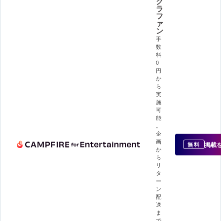
ク
ラ
フ
ァ
ン
手
数
料
0
円
か
ら
実
施
可
能
。
企
画
掲載
無料
か
ら
リ
タ
ー
ン
配
送
ま
で