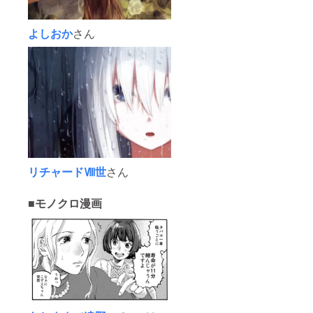
よしおか
さん
リチャードⅧ世
さん
■モノクロ漫画