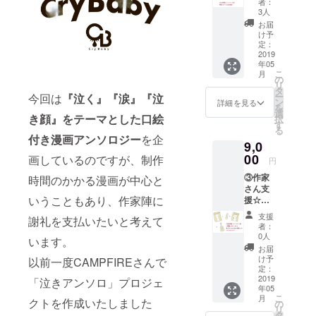
者：
リター
は
3人
ン ・ア
CAMPF
お届
ンソロ
IREユー
け予
ジー1冊
ザー
定：
・特製
2019
ネーム
年05
しおり
を掲載
こ
月
・アン
いたし
の
リ
ソロ
ます。
タ
ー
今回は
『泣く』『涙』『泣
ジーへ
ン
詳細を見る
を
の広告
選
き顔』をテーマとした口絵
択
出稿権
す
る
（原稿
付き漫画アンソロジー
を企
9,0
締切3月
9日） ※
00
画しているのですが、制作
円
広告の
③作家
時間のかかる漫画が中心と
大きさ
さん支
は横位
いうこともあり、作家陣に
援☆ア
置
クキー
135mm
支援
謝礼を支払いたいと考えて
プラン
*85mm
者：
・②の
となり
0人
います。
リター
ます。
お届
ン ・選
※作成の
け予
以前一度CAMPFIREさんで
べるア
仕方な
定：
クリル
2019
どはご
「泣きアンソロ」プロジェ
年05
キーホ
支援を
こ
月
クトを作成いたしました
ルダー
頂いた
の
リ
※作家さ
あと別
タ