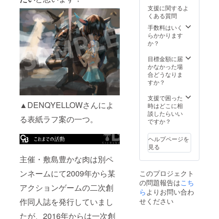
支援に関するよ
くある質問
手数料はいく
らかかります
か？
目標金額に届
かなかった場
合どうなりま
すか？
支援で困った
▲DENQYELLOWさんによ
時はどこに相
談したらいい
る表紙ラフ案の一つ。
ですか？
ヘルプページを
見る
主催・敷島豊かな肉は別ペ
ンネームにて2009年から某
このプロジェクト
の問題報告は
こち
アクションゲームの二次創
ら
よりお問い合わ
作同人誌を発行していまし
せください
たが、2016年からは一次創