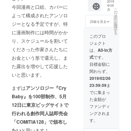
ジー1冊
2019
は
ネーム
年05
今回漫画と口絵、カバーに
・特製
CAMPF
を掲載
こ
月
しおり
IREユー
の
いたし
リ
よって構成されたアンソロ
※早いも
ザー
タ
ます。
ー
の勝ち
ネーム
ン
詳細を見る
ジーとなる予定ですが、特
を
のお得
を掲載
選
択
プラン
いたし
す
に漫画制作には時間がかか
る
です。
ます。
このプロ
※備考欄
※ミニ色
り、スケジュールを割いて
ジェクト
に掲載
紙には
用のお
くださった作家さんたちに
上記で
は、
All-In方
名前を
ご記入
式
です。
お金という形で還元し、ま
ご記入
いただ
くださ
いたお
目標金額に
た露出を増やして応援した
い。記
名前を
関わらず、
入のな
記載さ
いと思います。
い場合
せてい
2019/02/26
は
ただき
23:59:59
ま
CAMPF
ます。
まずは
ア
ンソロジー『Cry
IREユー
でに集まっ
ザー
Baby』を100部制作、5月
た金額が
ネーム
12日に東京ビッグサイトで
を掲載
ファンディ
いたし
行われる創作同人誌即売会
ングされま
ます。
す。
「COMITIA128」で頒布し
たい
と思います！