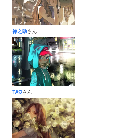
禅之助
さん
TAO
さん