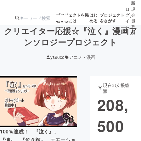
新
ロ
規
グ
会
プロジェクトを掲
はじ
プロジェクト
/
載するには
める
をさがす
イ
員
ン
登
クリエイター応援☆『泣く』漫画ア
録
ンソロジープロジェクト
人気のプロ
注目のリ
注目の新着プロ
募集終了が近いプ
もうすぐ公開
ys96co
アニメ・漫画
ジェクト
ターン
ジェクト
ロジェクト
されます
アート・写真
音楽
現在の支援総
額
208,
テクノロジー・ガジェット
ゲーム・サ
500
映像・映画
書籍・雑誌
100％達成！ 『泣く』、
ビジネス・起業
チャレンジ
『涙』、『泣き顔』。エモーショ