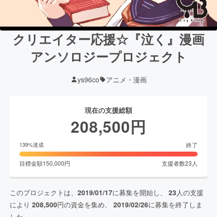
クリエイター応援☆『泣く』漫画
アンソロジープロジェクト
ys96co
アニメ・漫画
現在の支援総額
208,500
円
終了
139
%達成
目標金額
150,000
円
支援者数
23
人
このプロジェクトは、
2019/01/17
に募集を開始し、
23
人の支援
により
208,500
円の資金を集め、
2019/02/26
に募集を終了しま
した