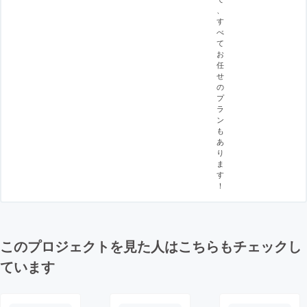
、
す
べ
て
お
任
せ
の
プ
ラ
ン
も
あ
り
ま
す
！
このプロジェクトを見た人はこちらもチェックし
ています