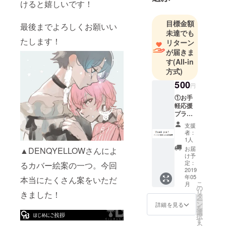
けると嬉しいです！
53、コミ
ティア122、
目標金額
最後までよろしくお願いい
123、124、
未達でも
126、コミッ
たします！
リターン
クマーケッ
が届きま
す
(All-in
ト94に参加
方式)
していま
500
す。
円
2017年には
①お手
軽応援
セーラー服
プラン
イラストア
・アン
支援
ンソロジー
ソロ
者：
ジー巻
「NAUTAE」
1人
末にお
お届
▲DENQYELLOWさんによ
を発行し、
名前を
け予
23名の作家
掲載し
定：
るカバー絵案の一つ。今回
ます。
2019
さんにご参
年05
※備考欄
本当にたくさん案をいただ
加いただき
こ
月
に掲載
の
リ
きました！
用のお
ました。
タ
ー
名前を
ン
詳細を見る
コミティア
を
ご記入
選
択
123ではカタ
くださ
す
る