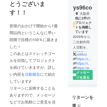
とうございま
ys96co
す！！
大阪府
他に2件の
プロジェク
皆様のおかげで開始から1週
トを掲載し
ています
間以内というこんなに早い
2009年から
段階で目標の100％に届きま
二次創作同
した！
人活動を、
2016年から
このあとはストレッチゴー
ys96co
一次創作同
https://crybaby-anthology.jimdofree.com/
ルを目指してプロジェクト
人活動を
https://twitter.com/ys96co
を続けていきますが、詳し
https://www.pixiv.net/member.php?id=3086483
行っていま
メッセー
す。
い内容を
活動報告
にて紹介
ジを送る
一次創作イ
しています♪
ベントでは
リターンに反映することも
関西コミ
ティア48、
ありますので、メッセージ
リターンを
49、50、
などでお気軽にご意見を頂
51、52、
選ぶ