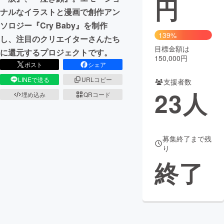
円
ナルなイラストと漫画で創作アン
まちづくり・地域活性化
ソロジー『Cry Baby』を制作
139%
し、注目のクリエイターさんたち
目標金額は
CAMPFIRE for Social Good
CAMPFIRE Creation
に還元するプロジェクトです。
150,000円
CAMPFIREふるさと納税
machi-ya
コミュニティ
ポスト
シェア
LINEで送る
URLコピー
支援者数
23
人
埋め込み
QRコード
募集終了まで残
り
終了