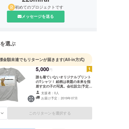
初めてのプロジェクトです
メッセージを送る
を選ぶ
標金額未達でもリターンが届きます
(All-in方式)
5,000
円
誰も着ていないオリジナルプリント
のTシャツ！ 絵柄は表題の未来を指
差す女の子の写真。会社設立(予定は
2019年7月)に合わせてご提供いたし
支援者：0人
ます。
お届け予定：2019年07月
このリターンを選択する
る