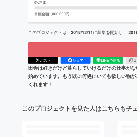
0
%達成
目標金額
1,000,000
円
このプロジェクトは、
2018/12/11
に募集を開始し、
201
ポスト
シェア
LINEで送る
U
田舎は好きだけど暮らしていけるだけの仕事がな
始めています。もう既に何処にいても欲しい物が
くれます！
このプロジェクトを見た人はこちらもチ