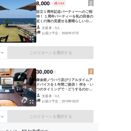
8,000
円
残り
80
設立１周年記念パーティーへのご招
待！ １周年パーティーを私の田舎の
近くの海の見渡せる素晴らしいロ
ケーションのカフェで行います。そ
支援者：0人
のパーティーへの参加特典（記念品
お届け予定：2020年07月
付き）をご提供いたします。
このリターンを選択する
る
30,000
円
錬金術ノウハウ及びリアルタイムア
ドバイスを１年間ご提供！ 何を・い
つのタイミングで・どうするのかを
都度メールで情報提供します。また
支援者：0人
「何故そうなのか」も合わせて勉強
お届け予定：2019年02月
できるようにしたいと考えていま
す。
このリターンを選択する
る