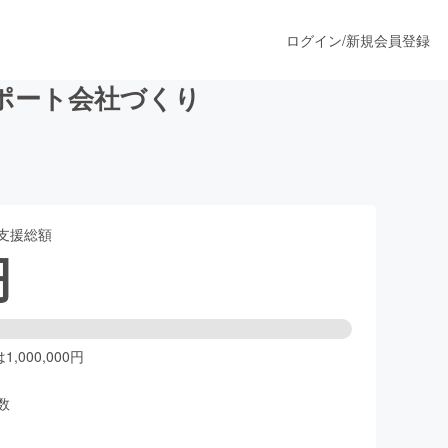
ログイン
/
新規会員登録
ポート会社づくり
うすぐ公開されます
支援総額
プロダクト
円
ファッション
スポーツ
,000,000円
数
ア
ソーシャルグッド
人