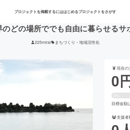
プロジェクトを掲載するには
はじめる
プロジェクトをさがす
界のどの場所ででも自由に暮らせるサ
225mirai
まちづくり・地域活性化
注目のリターン
注目の新着プロジェクト
募集終了が近いプロジェクト
も
現在の
音楽
舞台・パフォーマンス
0
ゲーム・サービス開発
フード・飲食店
0%
書籍・雑誌出版
アニメ・漫画
目標金額は1
支援者
チャレンジ
ビューティー・ヘルスケ
0