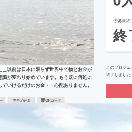
募集終
CAMPFIRE for Social Good
CAMPFIRE Creation
終
CAMPFIREふるさと納税
machi-ya
コミュニティ
このプロジェ
＿＿以前は日本に限らず世界中で物とお金が
終了しました
意識が変わり始めています。もう既に何処に
していけるだけのお金・・心配ありません。
ピー
埋め込み
QRコード