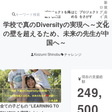
新
ロ
規
グ
会
プロジェクトを掲
はじ
プロジェクト
/
載するには
める
をさがす
イ
員
ン
登
学校で真のDiversityの実現へ～文化
録
の壁を超えるため、未来の先生が中
国へ～
人気のプロ
注目のリ
注目の新着プロ
募集終了が近いプ
もうすぐ公開
ジェクト
ターン
ジェクト
ロジェクト
されます
Koizumi Shinobu
チャレンジ
アート・写真
音楽
現在の支援総
テクノロジー・ガジェット
ゲーム・サ
額
249,
映像・映画
書籍・雑誌
500
全ての子どもの “LEARNING TO
ビジネス・起業
チャレンジ