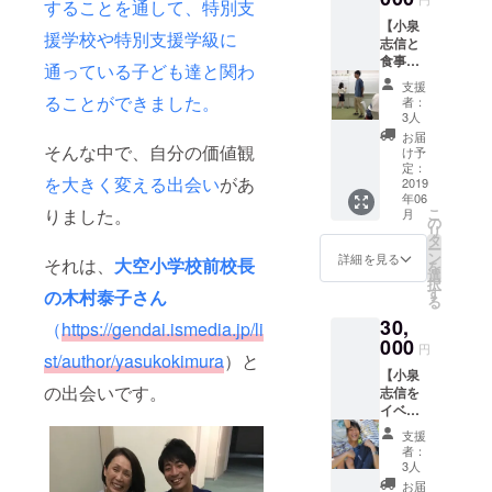
することを通して
、特別支
ます。
【小泉
時期は
援学校や特別支援学級に
志信と
10月頃
食事
で、場
通っている子ども達と関わ
券】 自
所は東
支援
分と食
京都内
ることができました。
者：
事をし
を予定
3人
ながら
してい
お届
色々な
そんな中で、自分の価値観
ます。
け予
話をし
学生
定：
を大きく変える出会い
があ
ましょ
2019
じゃな
年06
う！ 日
い方で
りました。
こ
月
時など
も大歓
の
リ
は相談
迎で
タ
ー
して決
す！！
ン
詳細を見る
それは、
大空小学校前校長
を
められ
イン
選
択
たらと
ターン
す
の木村泰子さん
る
思って
シップ
30,
いま
（
https://gendai.ismedia.jp/li
を終え
す。
000
て、
円
st/author/yasukokimura
）と
ワーク
【小泉
ショッ
の出会いです。
志信を
プの実
イベン
践を踏
トなど
まえた
支援
に1日召
レポー
者：
喚でき
トをお
3人
る券】
渡しで
お届