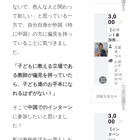
(かなり
選
択
長文！)
ないで、色んな人と関わっ
す
る
のみで
て欲しい」と思っている一
3,0
す。 小
泉志信
00
円
方で、自分自身が外国（特
の挑戦
【イベ
に対し
に中国）の方に偏見を持っ
ント参
て、
加券】
「頑張
ていることに気づきまし
イン
れ！リ
支援
ターン
ターン
た。
者：
シップ
は要ら
10人
を終え
ない！
お届
て、教
「子どもに教える立場であ
ただた
け予
員養成
だ応援
定：
る教師が偏見を持っていた
段階の
2019
す
年10
学生に
る！」
ら、子ども達のお手本にな
こ
月
対して
という
の
リ
中国の
方へ。
タ
れるはずがない！」
ー
リアル
ン
詳細を見る
を
につい
選
択
て伝え
す
そこで
中国でのインターン
る
るワー
3,0
ク
に参加したいと思いまし
ショッ
00
円
た！
プに招
【イン
待させ
ターン
て頂き
私は海外生活を一度もした
シップ
ます。