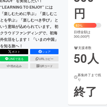
ENJOY” を実現したい！
“LEARNING TO ENJOY” には
円
まちづくり・地域活性化
「楽しむために学ぶ」「楽しむこ
とを学ぶ」「楽しむべき学び」 と
CAMPFIRE for Social Good
CAMPFIRE Creation
83%
いう意味が込められています。 初
CAMPFIREふるさと納税
machi-ya
コミュニティ
目標金額は
クラウドファンディングで、初海
300,000円
外生活をします！ 「いまの中国」
を知る旅へ！
支援者数
ポスト
シェア
50
人
LINEで送る
URLコピー
埋め込み
QRコード
募集終了まで残
り
終了