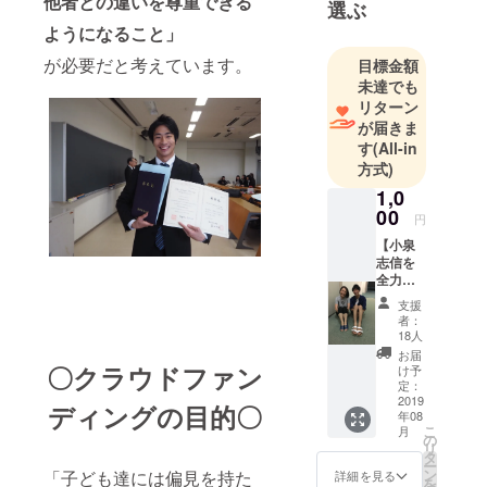
他者との違いを尊重できる
選ぶ
は聴覚障害
ようになること」
児教育でし
が必要だと考えています。
目標金額
た。
未達でも
現在は小学
リターン
校の先生に
が届きま
なるために
す
(All-in
勉強をして
方式)
います。
1,0
00
円
【小泉
志信を
全力で
応援
支援
券】
者：
『支
18人
援』 リ
お届
ターン
〇クラウドファン
け予
は、小
定：
泉志信
2019
ディングの目的〇
年08
からの
こ
月
御礼
の
リ
メッ
タ
ー
セージ
ン
「子ども達には偏見を持た
詳細を見る
を