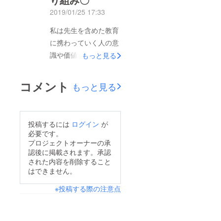
に７校の学校を見学さ
2019/01/25 17:33
せて頂きました。校種
は問わず、・川崎市立
私は先生を含めた教育
川崎小学校 →校内で
に携わっていく人の意
の先生の研修に力を入
識や価値観が変われば
もっと見る
れていました。・小金
教育が変わるのではな
井市立第三小学校 →
いかと考えています。
コメント
もっと見る
先生がフラットに学び
そこで大学院に進学す
合う環境を体感させて
ると学部時代に専門に
頂きました。・佼成学
学んでいた特別支援教
投稿するには
ログイン
が
園中学校 →教職大学
育の見方・考え方を普
必要です。
院のＯＢの方の授業実
及するために、東京学
プロジェクトオーナーの承
践を見学させて頂きま
認後に掲載されます。承認
芸大学の図書館と連携
した。・東京学芸大学
された内容を削除すること
し、ワークショップを
はできません。
付属大泉小学校 →探
3回主催し、ワーク
究科という社会と理科
※投稿する際の注意点
ショップで大学生の価
を兼ね備えた、新しい
値観を変えることでき
学びにトライしていま
るのか検証みることに