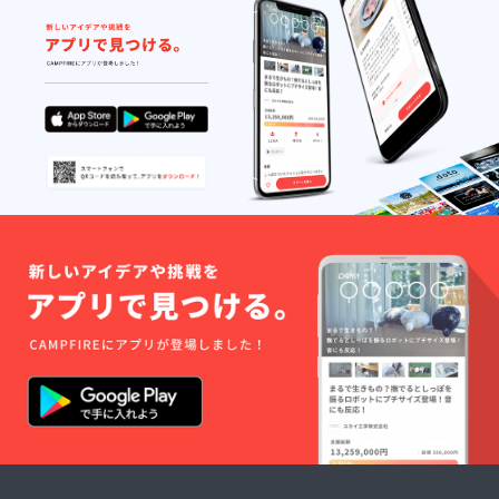
ことを感じました。今
後この活動を通して、
これから教育に関わっ
ていく人達が持つ教育
のイメージや可能性を
広げられるという確証
を得るとともに、これ
からの教育を新しい世
代からより良いものに
することができるので
はないかと感じていま
す。4月からは本格的
にこの活動を展開して
いければと思います。