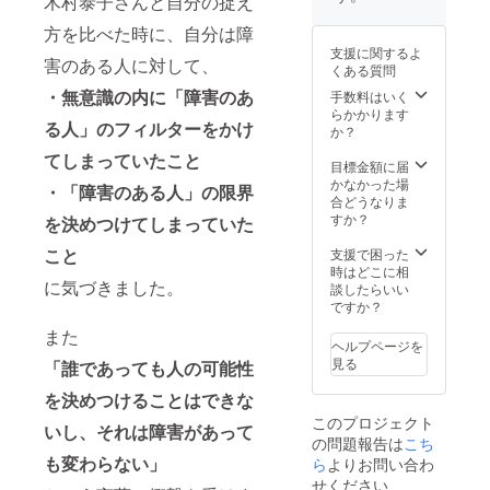
木村泰子さんと自分の捉え
す！！
方を比べた時に、自分は障
支援に関するよ
害のある人に対して、
くある質問
・無意識の内に「障害のあ
手数料はいく
らかかります
る人」のフィルターをかけ
か？
てしまっていたこと
目標金額に届
かなかった場
・「障害のある人」の限界
合どうなりま
すか？
を決めつけてしまっていた
こと
支援で困った
時はどこに相
に気づきました。
談したらいい
ですか？
また
ヘルプページを
見る
「誰であっても人の可能性
を決めつけることはできな
このプロジェクト
いし、それは障害があって
の問題報告は
こち
も変わらない」
ら
よりお問い合わ
せください