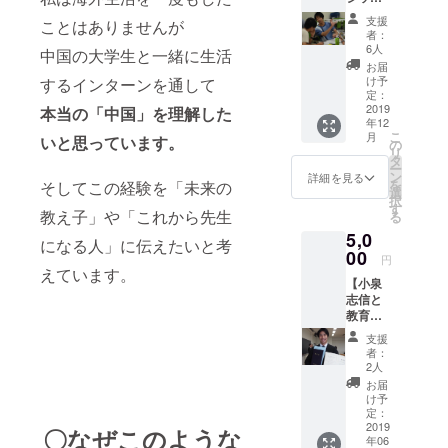
を終え
時期は
支援
ことはありませんが
ての活
10月頃
者：
動レ
で、場
6人
中国の大学生と一緒に生活
ポート
所は東
お届
プレゼ
京都内
け予
するインターンを通して
ント】
を予定
定：
イン
2019
本当の「中国」を理解した
してい
年12
ターン
ます。
こ
月
いと思っています。
シップ
学生
の
リ
を終え
じゃな
タ
ー
て、
い方で
ン
詳細を見る
を
そしてこの経験を「未来の
ワーク
も大歓
選
択
ショッ
迎で
す
教え子」や「これから先生
る
プの実
す！！
5,0
践を踏
になる人」に伝えたいと考
まえた
00
円
レポー
えています。
【小泉
トをお
志信と
渡しで
教育に
きれば
ついて
と思っ
支援
熱く語
ていま
者：
る券】
す。 レ
2人
教育
ポート
お届
じゃな
のデー
け予
くても
タを
定：
大丈夫
2019
メール
〇なぜこのような
年06
で
で送れ