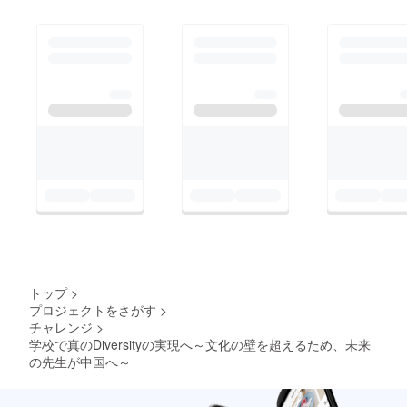
きました！
ショップ形式でイベン
トを行っていくことの
可能性を感じました。
そこで次の段階とし
て、「せんせいのたま
ご」という企画を行い
ました。12月8日に東
京学芸大学でグローバ
ルな視点で教育に関
わっていらっしゃる講
師の方をお招きして、
これから教育に携わっ
ていく学生や現職の先
トップ
>
生を対象にイベントを
プロジェクトをさがす
>
チャレンジ
>
主催しました。講師と
学校で真のDiversityの実現へ～文化の壁を超えるため、未来
方との対話を通して、
の先生が中国へ～
参加者の教育に対する
捉え方が広がっている