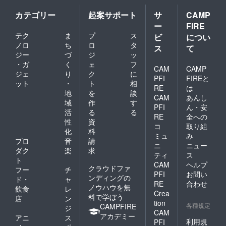
カテゴリー
起案サポート
サ
CAMP
ー
FIRE
テク
ま
プ
ス
ビ
につい
ノロ
ち
ロ
タ
ス
て
ジー
づ
ジ
ッ
・ガ
く
ェ
フ
CAM
CAMP
ジェ
り
ク
に
PFI
FIREと
ット
・
ト
相
RE
は
地
を
談
CAM
あんし
域
作
す
PFI
ん・安
活
る
る
RE
全への
性
資
コ
取り組
化
料
ミュ
み
プロ
音
請
ニ
ニュー
ダク
楽
求
ティ
ス
ト
CAM
ヘルプ
クラウドファ
フー
チ
PFI
お問い
ンディングの
ド・
ャ
RE
合わせ
ノウハウを無
飲食
レ
Crea
料で学ぼう
店
ン
tion
各種規定
CAMPFIRE
ジ
CAM
アカデミー
アニ
ス
利用規
PFI