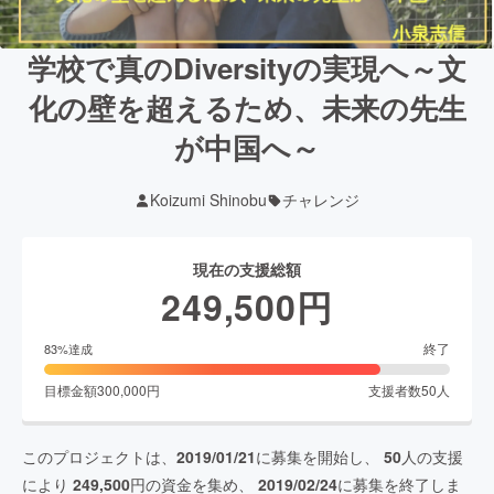
学校で真のDiversityの実現へ～文
化の壁を超えるため、未来の先生
が中国へ～
Koizumi Shinobu
チャレンジ
現在の支援総額
249,500
円
終了
83
%達成
目標金額
300,000
円
支援者数
50
人
このプロジェクトは、
2019/01/21
に募集を開始し、
50
人の支援
により
249,500
円の資金を集め、
2019/02/24
に募集を終了しま