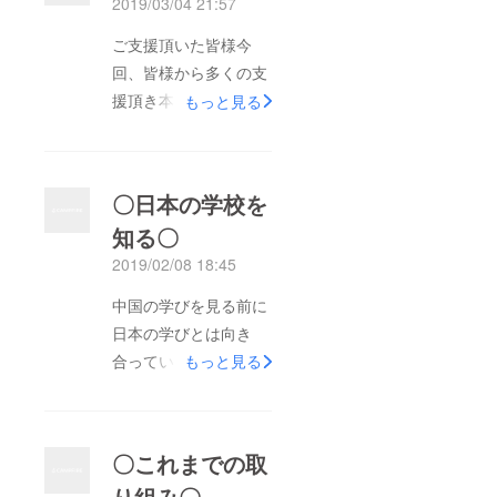
2019/03/04 21:57
ご支援頂いた皆様今
回、皆様から多くの支
援頂き本当に感謝して
もっと見る
います。皆様から気持
ちを受けながら、明日
中国へ旅立つことにな
〇日本の学校を
りました。より有意義
知る〇
な時間にしたいと思い
2019/02/08 18:45
ますので、応援よろし
くお願いします。小泉
中国の学びを見る前に
志信
日本の学びとは向き
合っているのか？様々
もっと見る
な方法で色んな学びに
向き合ってきました。
その一つが学校訪問で
〇これまでの取
す。今年に入り、すで
り組み〇