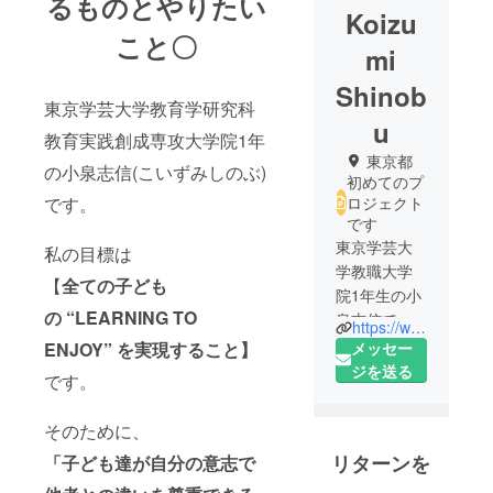
るものとやりたい
Koizu
こと〇
mi
Shinob
東京学芸大学教育学研究科
u
教育実践創成専攻大学院1年
東京都
の小泉志信(こいずみしのぶ)
初めてのプ
です。
ロジェクト
です
東京学芸大
私の目標は
学教職大学
【
全ての子ども
院1年生の小
の
“LEARNING TO
泉志信で
https://www.facebook.com/shinobu.koizumi.14
す。
ENJOY”
を実現
すること】
メッセー
出身は富山
ジを送る
です。
県です。
学部時代は
そのために、
特別支援教
リターンを
「子ども達が自分の意志で
育を学んで
おり、専門