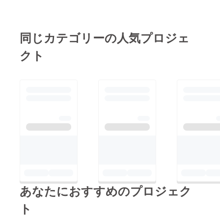
した！・墨田区立錦糸
しました。参加者の中
中学校 →英語教育で
で、障害をもっている
若手No.1の呼び声高い
子に対する認識が変化
同じカテゴリーの人気プロジェ
先生の授業を見てきま
している様子がありま
した。・武蔵高等学校
クト
した。参加者の中には
中学校 →PBLの学校
「助けてあげよう・支
で実践されている姿か
援してあげようと思っ
ら刺激を受けまし
ている時点で、特別支
た。・国立市立第一中
援教育が必要な子に対
学校 →子どもが主体
して、上に立っている
的に学ぶことを楽しむ
のではないか。大切な
空間が溢れている理科
ことは同じ立場で、対
室でした。多くの実践
等な関係でいるという
を見て、学びとは何か
ことではないかと感じ
考えさせられました。
ました。」というコメ
この経験を持って中国
あなたにおすすめのプロジェク
ントをする方もいらっ
の学びの姿がどう見え
しゃいました。このよ
ト
るのか楽しみになって
うな経験からワーク