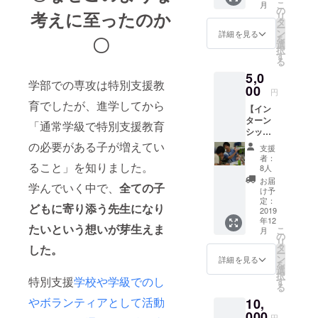
こ
月
す！！
ればと
の
考えに至ったのか
リ
自分で
思って
タ
ー
話せる
いま
ン
詳細を見る
を
〇
ことで
す。
選
択
あれば
ワーク
す
る
なんで
ショッ
5,0
も話し
プの実
学部での専攻は特別支援教
ます！
00
践を終
円
オンラ
えた後
育でしたが、進学してから
【イン
インで1
に送れ
ターン
時間程
ればと
「通常学級で特別支援教育
シップ
度やり
思って
を終え
とりし
の必要がある子が増えてい
いま
支援
てのレ
ましょ
す。
者：
ること」を知りました。
ポート
う！
8人
＋イベ
お届
学んでいく中で、
全ての子
ント参
け予
加券】
定：
どもに寄り添う先生
になり
中国の
2019
年12
リアル
たいという想いが芽生えま
こ
月
につい
の
リ
て伝え
タ
した。
ー
るワー
ン
詳細を見る
を
ク
選
択
ショッ
特別支援
学校や学級での
し
す
る
プに招
やボランティアとして活動
10,
待させ
て頂き
000
円