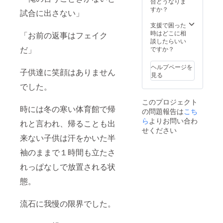
合どうなりま
すか？
試合に出さない」
支援で困った
時はどこに相
「お前の返事はフェイク
談したらいい
だ」
ですか？
ヘルプページを
子供達に笑顔はありません
見る
でした。
このプロジェクト
時には冬の寒い体育館で帰
の問題報告は
こち
ら
よりお問い合わ
れと言われ、帰ることも出
せください
来ない子供は汗をかいた半
袖のままで１時間も立たさ
れっぱなしで放置される状
態。
流石に我慢の限界でした。