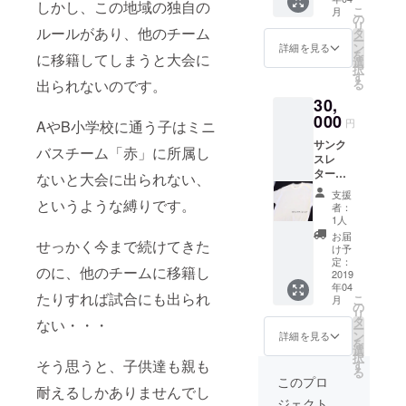
ガをプ
しかし、この地域の独自の
こ
月
レゼン
の
リ
ト！ ※
ルールがあり、他のチーム
タ
ー
ミサン
ン
詳細を見る
を
に移籍してしまうと大会に
ガは色
選
択
合いや
す
出られないのです。
る
サイズ
30,
を指定
いただ
000
円
AやB小学校に通う子はミニ
けま
サンク
す。サ
バスチーム「赤」に所属し
スレ
ンクス
ター
メール
ないと大会に出られない、
（メー
で詳細
支援
ル含
というような縛りです。
をお送
者：
む）&２
り致し
1人
０１９
ますの
お届
せっかく今まで続けてきた
年度の
で、返
け予
定期的
信メー
定：
のに、他のチームに移籍し
な活動
2019
ルでご
年04
報告&オ
希望を
たりすれば試合にも出られ
こ
月
リジナ
お知ら
の
リ
ルTシャ
せくだ
タ
ない・・・
ー
ツプレ
さい。
ン
詳細を見る
を
ゼント
選
択
Tシャツ
そう思うと、子供達も親も
す
る
はサイ
このプロ
耐えるしかありませんでし
ズがお
ジェクト
選びい