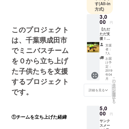
す
(All-in
方式)
3,0
00
円
このプロジェクト
【ただ
ただ支
は、千葉県成田市
援！】
子供達
支援
にバス
でミニバスチーム
者：
ケット
7人
を楽し
を０から立ち上げ
お届
んでも
け予
らいた
定：
た子供たちを支援
い！そ
2019
年04
んな皆
こ
月
するプロジェクト
様に！
の
リ
お礼の
タ
ー
メッ
です。
ン
詳細を見る
を
セージ
選
択
をメー
す
る
ルでお
5,0
送りさ
せて頂
00
円
①チームを立ち上げた経緯
きま
サンク
す。 ※
スメー
支援金