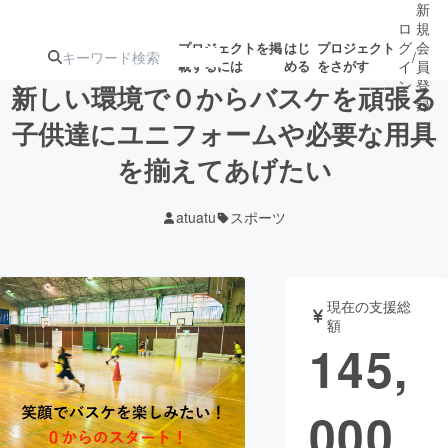
新
ロ
規
グ
会
プロジェクトを掲
はじ
プロジェクト
/
載するには
める
をさがす
イ
員
ン
登
新しい環境で０からバスケを頑張る
録
子供達にユニフォームや必要な用具
を揃えてあげたい
人気のプロ
注目のリ
注目の新着プロ
募集終了が近いプ
もうすぐ公開
ジェクト
ターン
ジェクト
ロジェクト
されます
atuatu
スポーツ
アート・写真
音楽
現在の支援総
テクノロジー・ガジェット
ゲーム・サ
額
145,
映像・映画
書籍・雑誌
000
ビジネス・起業
チャレンジ