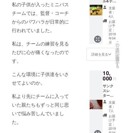
ル&子供
額は支
私の子供が入ったミニバス
達から
援画面
支援
のあり
で変更
チームでは、監督・コーチ
者：
がとう
可能な
4人
レター
ので、
からのパワハラが日常的に
お届
感謝の
希望支
け予
行われていました。
気持ち
援額を
定：
を込め
2019
設定し
年04
てお手
てくだ
こ
月
私は、チームの練習を見る
紙をお
さい。
の
リ
送りし
タ
たびに心が痛くなったので
ー
ます。
ン
詳細を見る
を
選
す。
択
す
る
10,
こんな環境に子供達をいさ
000
円
せてよいのか。
サンク
スレ
私より先にチームに入って
ター
（メー
支援
いた親たちもずっと同じ思
ル含
者：
む）&
7人
いで悩み苦しんでいまし
チーム
お届
のオリ
け予
た。
ジナル
定：
ミサン
2019
年04