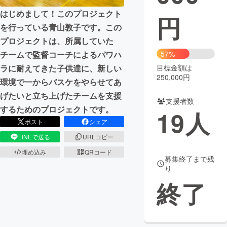
はじめまして！このプロジェクト
円
まちづくり・地域活性化
を行っている青山敦子です。この
プロジェクトは、所属していた
CAMPFIRE for Social Good
CAMPFIRE Creation
チームで監督コーチによるパワハ
57%
CAMPFIREふるさと納税
machi-ya
コミュニティ
ラに耐えてきた子供達に、新しい
目標金額は
250,000円
環境で一からバスケをやらせてあ
げたいと立ち上げたチームを支援
支援者数
するためのプロジェクトです。
19
人
ポスト
シェア
LINEで送る
URLコピー
埋め込み
QRコード
募集終了まで残
り
終了