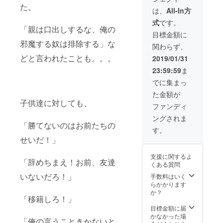
た。
ただけ
は、
All-In方
ます。
式
です。
サンク
「親は口出しするな、俺の
スメー
目標金額に
ルで詳
邪魔する奴は排除する」な
関わらず、
細をお
知らせ
どと言われたことも。。。
2019/01/31
させて
23:59:59
ま
いただ
きま
でに集まっ
す。
た金額が
子供達に対しても、
ファンディ
ングされま
「勝てないのはお前たちの
す。
せいだ！」
支援に関するよ
「辞めちまえ！お前、友達
くある質問
いないだろ！」
手数料はいく
らかかります
か？
「移籍しろ！」
目標金額に届
かなかった場
「俺の言うこときかないと