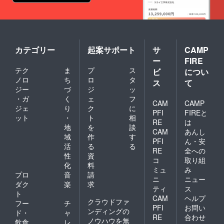
カテゴリー
起案サポート
サ
CAMP
ー
FIRE
テク
ま
プ
ス
ビ
につい
ノロ
ち
ロ
タ
ス
て
ジー
づ
ジ
ッ
・ガ
く
ェ
フ
CAM
CAMP
ジェ
り
ク
に
PFI
FIREと
ット
・
ト
相
RE
は
地
を
談
CAM
あんし
域
作
す
PFI
ん・安
活
る
る
RE
全への
性
資
コ
取り組
化
料
ミュ
み
プロ
音
請
ニ
ニュー
ダク
楽
求
ティ
ス
ト
CAM
ヘルプ
クラウドファ
フー
チ
PFI
お問い
ンディングの
ド・
ャ
RE
合わせ
ノウハウを無
飲食
レ