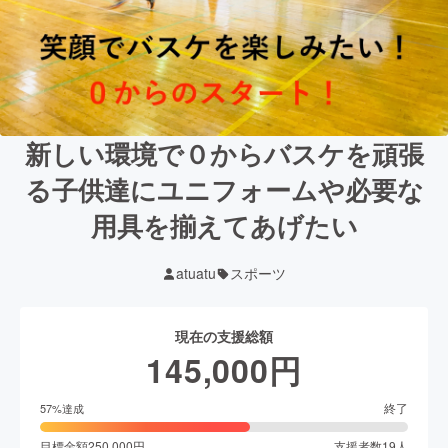
新しい環境で０からバスケを頑張
る子供達にユニフォームや必要な
用具を揃えてあげたい
atuatu
スポーツ
現在の支援総額
145,000
円
終了
57
%達成
目標金額
250,000
円
支援者数
19
人