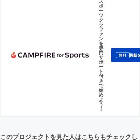
ス
ポ
ー
ツ
ク
ラ
フ
ァ
ン
を
専
門
掲載
無料
サ
ポ
ー
ト
付
き
で
始
め
よ
う
！
このプロジェクトを見た人はこちらもチェックし