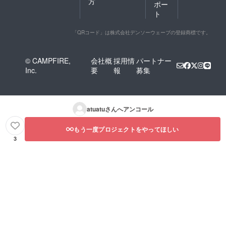
方
ポー
ト
「QRコード」は株式会社デンソーウェーブの登録商標です。
© CAMPFIRE,
会社概
採用情
パートナー
Inc.
要
報
募集
atuatu
さんへアンコール
もう一度プロジェクトをやってほしい
3