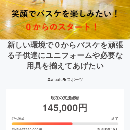
新しい環境で０からバスケを頑張
る子供達にユニフォームや必要な
用具を揃えてあげたい
atuatu
スポーツ
現在の支援総額
145,000
円
終了
57
%達成
目標金額
250,000
円
支援者数
19
人