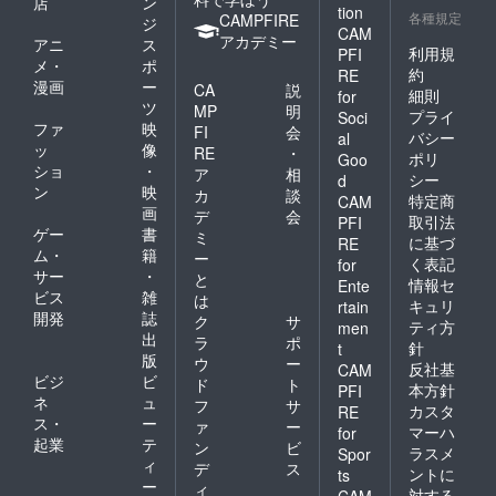
店
ン
tion
各種規定
CAMPFIRE
ジ
CAM
アカデミー
アニ
ス
利用規
PFI
メ・
ポ
約
RE
漫画
ー
CA
説
細則
for
ツ
MP
明
プライ
Soci
ファ
映
FI
会
バシー
al
ッ
像
RE
・
ポリ
Goo
ショ
・
ア
相
シー
d
ン
映
カ
談
特定商
CAM
画
デ
会
取引法
PFI
ゲー
書
ミ
に基づ
RE
ム・
籍
ー
く表記
for
サー
・
と
情報セ
Ente
ビス
雑
は
キュリ
rtain
開発
誌
ク
サ
ティ方
men
出
ラ
ポ
針
t
版
ウ
ー
反社基
CAM
ビジ
ビ
ド
ト
本方針
PFI
ネ
ュ
フ
サ
カスタ
RE
ス・
ー
ァ
ー
マーハ
for
起業
テ
ン
ビ
ラスメ
Spor
ィ
デ
ス
ントに
ts
ー
ィ
対する