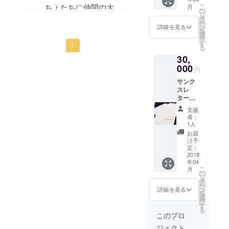
ガをプ
こ
ちょたちに仲間の大切
月
レゼン
の
リ
ト！ ※
タ
さを共有してくださ
ー
ミサン
ン
詳細を見る
を
い。
ガは色
選
択
合いや
す
また、良い環境を醸成
1
る
サイズ
できますように。
30,
を指定
いただ
000
円
けま
サンク
す。サ
スレ
ンクス
ター
メール
（メー
で詳細
支援
ル含
をお送
者：
む）&２
り致し
1人
０１９
ますの
お届
年度の
で、返
け予
定期的
信メー
定：
な活動
2019
ルでご
年04
報告&オ
希望を
こ
月
リジナ
お知ら
の
リ
ルTシャ
せくだ
タ
ー
ツプレ
さい。
ン
詳細を見る
を
ゼント
選
択
Tシャツ
す
る
はサイ
このプロ
ズがお
ジェクト
選びい