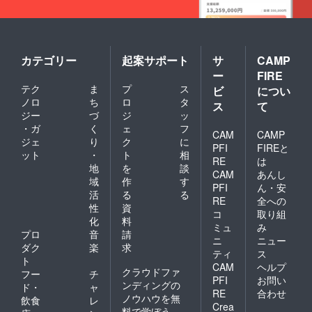
カテゴリー
起案サポート
サ
CAMP
ー
FIRE
テク
ま
プ
ス
ビ
につい
ノロ
ち
ロ
タ
ス
て
ジー
づ
ジ
ッ
・ガ
く
ェ
フ
CAM
CAMP
ジェ
り
ク
に
PFI
FIREと
ット
・
ト
相
RE
は
地
を
談
CAM
あんし
域
作
す
PFI
ん・安
活
る
る
RE
全への
性
資
コ
取り組
化
料
ミュ
み
プロ
音
請
ニ
ニュー
ダク
楽
求
ティ
ス
ト
CAM
ヘルプ
クラウドファ
フー
チ
PFI
お問い
ンディングの
ド・
ャ
RE
合わせ
ノウハウを無
飲食
レ
Crea
料で学ぼう