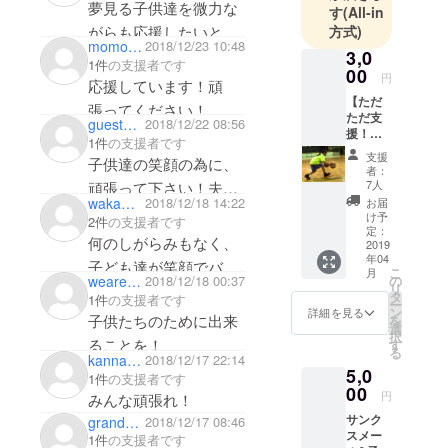
います！
夢見る子供達を微力な
す
(All-in
がらも応援したいと思
方式)
momogog
2018/12/23 10:48
います。頑張ってぇ〜
3,0
1件
の支援者です
00
円
応援しています！頑
【ただ
張ってください！
ただ支
guest63f887b702
2018/12/22 08:56
援！】
1件
の支援者です
子供達
支援
子供達の笑顔の為に、
にバス
者：
ケット
7人
頑張って下さい！夫婦
を楽し
wakawakako
2018/12/18 14:22
お届
ともども応援してま
んでも
け予
2件
の支援者です
らいた
定：
す！！
何のしがらみもなく、
い！そ
2019
年04
んな皆
子ども達が笑顔でバス
こ
月
様に！
の
wearereds
2018/12/18 00:37
リ
ケができますように…
お礼の
タ
1件
の支援者です
ー
メッ
ン
夫婦で応援してます。
詳細を見る
子供たちのために出来
を
セージ
選
択
敦子ガンバレ‼︎
をメー
す
る
ルでお
kanna5405
2018/12/17 22:14
5,0
送りさ
1件
の支援者です
せて頂
00
円
みんな頑張れ！
きま
サンク
grande_rk
2018/12/17 08:46
す。 ※
スメー
支援金
1件
の支援者です