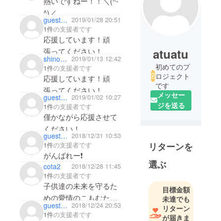
熱いですねー！！＼(^-
^)／
guestb52cdd92af
2019/01/28 20:51
子供の時にスポーツを
1件
の支援者です
やっててよかったなー
応援しています！頑
と、改めて思う今日こ
atuatu
張ってください！
shinomotokouki
2019/01/13 12:42
の頃です。。
初めてのプ
1件
の支援者です
頑張って下さい！！
ロジェクト
応援しています！頑
です
張ってください！
メッセー
guest0c0fa056d9
2019/01/02 10:27
ジを送る
1件
の支援者です
僅かながら応援させて
ください！
guest0d881620c9
2018/12/31 10:53
リターンを
1件
の支援者です
がんばれー❗
選ぶ
cota2
2018/12/28 11:45
1件
の支援者です
子供達の未来を守るた
目標金額
めの愛情のこもむたプ
未達でも
guesta2ffad50fd
2018/12/24 20:53
リターン
ロジェクト、応援して
1件
の支援者です
が届きま