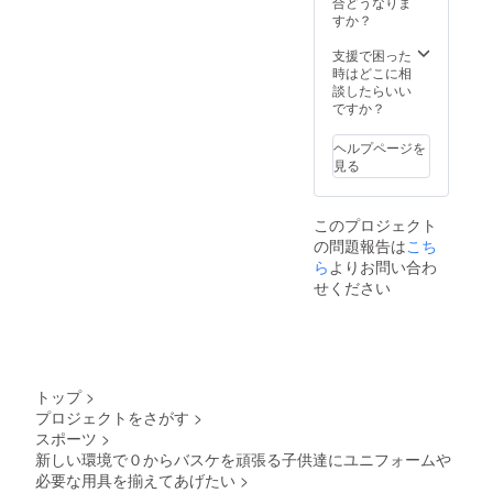
合どうなりま
すか？
支援で困った
時はどこに相
談したらいい
ですか？
ヘルプページを
見る
このプロジェクト
の問題報告は
こち
ら
よりお問い合わ
せください
トップ
>
プロジェクトをさがす
>
スポーツ
>
新しい環境で０からバスケを頑張る子供達にユニフォームや
必要な用具を揃えてあげたい
>