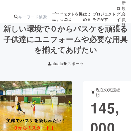
新
ロ
規
グ
会
プロジェクトを掲
はじ
プロジェクト
/
載するには
める
をさがす
イ
員
ン
登
新しい環境で０からバスケを頑張る
録
子供達にユニフォームや必要な用具
を揃えてあげたい
人気のプロ
注目のリ
注目の新着プロ
募集終了が近いプ
もうすぐ公開
ジェクト
ターン
ジェクト
ロジェクト
されます
atuatu
スポーツ
アート・写真
音楽
現在の支援総
テクノロジー・ガジェット
ゲーム・サ
額
145,
映像・映画
書籍・雑誌
000
ビジネス・起業
チャレンジ