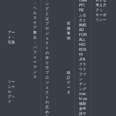
CAM
・
ン
考え方
PFI
ヘ
グ
クッ
RE
ル
と
キーポ
ふる
ス
は
リシー
さと
ケ
プ
実
納税
ア
ロ
施
AD
アー
舞
ジ
事
FOR
ト・
台
ェ
例
ALL
写真
・
ク
HIO
パ
ト
KOS
フ
の
HI
ォ
作
JFA
ー
り
クラ
マ
方
ウド
ン
プ
統
ファ
ス
ロ
計
ン
ソー
ジ
デ
ディ
シャ
ェ
ー
ング
ル
ク
タ
mac
グッ
ト
hi-ya
ド
の
補助
広
金申
め
請サ