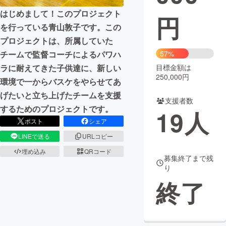
はじめまして！このプロジェクト
円
まちづくり・地域活性化
を行っている青山敦子です。この
プロジェクトは、所属していた
CAMPFIRE for Social Good
CAMPFIRE Creation
チームで監督コーチによるパワハ
57%
CAMPFIREふるさと納税
machi-ya
コミュニティ
ラに耐えてきた子供達に、新しい
目標金額は
250,000円
環境で一からバスケをやらせてあ
げたいと立ち上げたチームを支援
支援者数
するためのプロジェクトです。
19
人
ポスト
シェア
LINEで送る
URLコピー
埋め込み
QRコード
募集終了まで残
り
終了