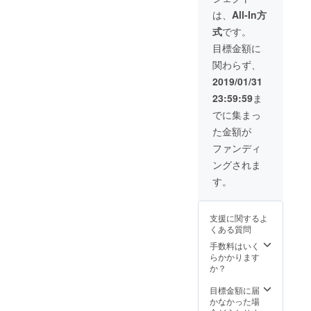
ただけ
は、
All-In方
ます。
式
です。
サンク
スメー
目標金額に
ルで詳
関わらず、
細をお
知らせ
2019/01/31
させて
23:59:59
ま
いただ
きま
でに集まっ
す。
た金額が
ファンディ
ングされま
す。
支援に関するよ
くある質問
手数料はいく
らかかります
か？
目標金額に届
かなかった場