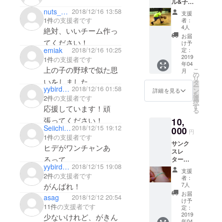
ル&子供
額は支
達から
援画面
nuts_orange0517
2018/12/16 13:58
支援
のあり
で変更
1件
の支援者です
者：
がとう
可能な
4人
絶対、いいチーム作っ
レター
ので、
お届
感謝の
てください！
希望支
け予
気持ち
emiak
2018/12/16 10:25
援額を
定：
を込め
2019
設定し
1件
の支援者です
年04
てお手
てくだ
上の子の野球で似た思
こ
月
紙をお
さい。
の
リ
いをしました。
送りし
タ
ー
yybird777
2018/12/16 01:58
ます。
ン
詳細を見る
私は何も出来なかった
を
2件
の支援者です
選
択
けど、行動に移せる敦
す
応援しています！頑
る
子はさすがだね。頑
張ってください！
10,
Seiichi1981
2018/12/15 19:12
000
円
1件
の支援者です
サンク
ヒデがワンチャンあ
スレ
るって。。。
ター
yybird777
2018/12/15 19:08
（メー
支援
ル含
2件
の支援者です
者：
む）&
7人
がんばれ！
チーム
お届
asag
2018/12/12 20:54
のオリ
け予
11件
の支援者です
ジナル
定：
ミサン
2019
少ないけれど、がきん
年04