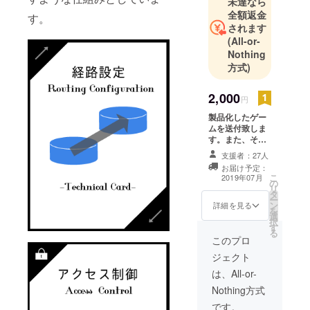
未達なら
め、自分た
全額返金
す。
ちの携わっ
されます
ているネッ
(All-or-
トワークを
Nothing
テーマにし
方式)
たゲームを
考えてみま
2,000
円
した！
製品化したゲー
ムを送付致しま
す。また、その
後の拡張・修正
支援者：27人
版等をリリース
お届け予定：
する際にもご報
こ
2019年07月
の
告させていただ
リ
タ
きます。
ー
ン
詳細を見る
を
選
択
す
る
このプロ
ジェクト
は、All-or-
Nothing方式
です。