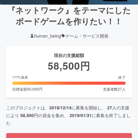
『ネットワーク』をテーマにした
ボードゲームを作りたい！！
human_being
ゲーム・サービス開発
現在の支援総額
58,500
円
終了
117
%達成
目標金額
50,000
円
支援者数
27
人
このプロジェクトは、
2018/12/14
に募集を開始し、
27
人の支援
により
58,500
円の資金を集め、
2019/01/31
に募集を終了しまし
た