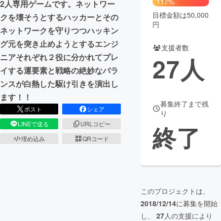
117%
2人専用ゲームです。ネットワー
目標金額は50,000
クを壊そうとするハッカーとその
まちづくり・地域活性化
円
ネットワークを守りつつハッキン
グ元を突き止めようとするエンジ
支援者数
CAMPFIRE for Social Good
CAMPFIRE Creation
ニアそれぞれ２役に分かれてプレ
27
人
CAMPFIREふるさと納税
machi-ya
コミュニティ
イする運要素と戦略の絶妙なバラ
ンスが白熱した駆け引きを演出し
ます！！
募集終了まで残
ポスト
シェア
り
LINEで送る
URLコピー
終了
埋め込み
QRコード
このプロジェクトは、
2018/12/14
に募集を開始
し、
27
人の支援により