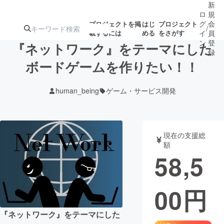
新
ロ
規
グ
会
プロジェクトを掲
はじ
プロジェクト
/
載するには
める
をさがす
イ
員
ン
登
『ネットワーク』をテーマにした
録
ボードゲームを作りたい！！
人気のプロ
注目のリ
注目の新着プロ
募集終了が近いプ
もうすぐ公開
human_being
ゲーム・サービス開発
ジェクト
ターン
ジェクト
ロジェクト
されます
アート・写真
音楽
現在の支援総
額
58,5
テクノロジー・ガジェット
ゲーム・サ
00
円
映像・映画
書籍・雑誌
『ネットワーク』をテーマにした
ビジネス・起業
チャレンジ