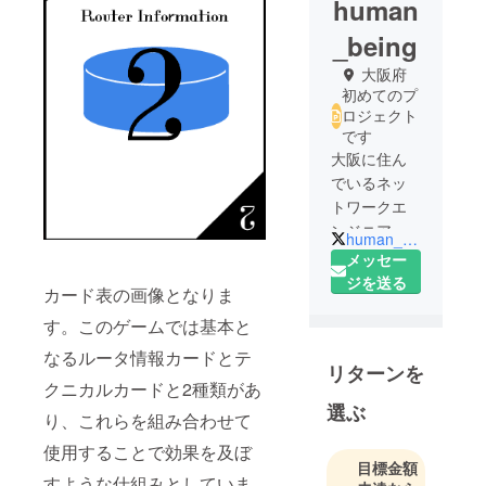
human
_being
大阪府
初めてのプ
ロジェクト
です
大阪に住ん
でいるネッ
トワークエ
ンジニアで
human_being1234
す。ボード
メッセー
ゲームが好
ジを送る
カード表の画像となりま
きで同僚と
す。このゲームでは基本と
よく遊んで
いたとこ
なるルータ情報カードとテ
リターンを
ろ、だんだ
クニカルカードと2種類があ
んと自作し
選ぶ
り、これらを組み合わせて
てみたいと
いう願望が
使用することで効果を及ぼ
目標金額
芽生え始
すような仕組みとしていま