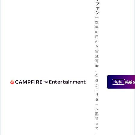
フ
ァ
ン
手
数
料
0
円
か
ら
実
施
可
能
。
企
画
掲載
無料
か
ら
リ
タ
ー
ン
配
送
ま
で
、