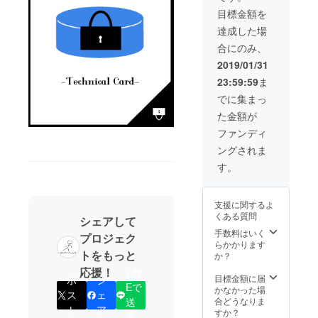
目標金額を
達成した場
合にのみ、
2019/01/31
23:59:59
ま
でに集まっ
た金額が
ファンディ
ングされま
す。
支援に関するよ
くある質問
シェアして
手数料はいく
プロジェク
らかかります
トをもっと
か？
応援！
LIN
目標金額に届
ポ
シ
Eで
かなかった場
ス
ェ
合どうなりま
送
ト
ア
すか？
る