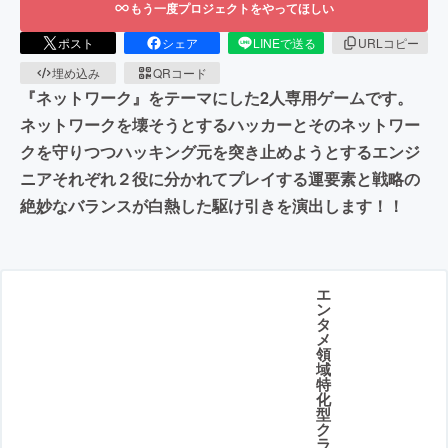
もう一度プロジェクトをやってほしい
ポスト
シェア
LINEで送る
URLコピー
埋め込み
QRコード
『ネットワーク』をテーマにした2人専用ゲームです。
ネットワークを壊そうとするハッカーとそのネットワー
クを守りつつハッキング元を突き止めようとするエンジ
ニアそれぞれ２役に分かれてプレイする運要素と戦略の
絶妙なバランスが白熱した駆け引きを演出します！！
エ
ン
タ
メ
領
域
特
化
型
ク
ラ