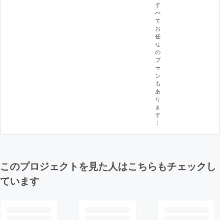
す
べ
て
お
任
せ
の
プ
ラ
ン
も
あ
り
ま
す
！
このプロジェクトを見た人はこちらもチェックし
ています