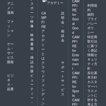
CAM
アカデミー
アニ
ス
利用規
PFI
メ・
ポ
約
RE
漫画
ー
CA
説
細則
for
ツ
MP
明
プライ
Soci
ファ
映
FI
会
バシー
al
ッ
像
RE
・
ポリ
Goo
ショ
・
ア
相
シー
d
ン
映
カ
談
特定商
CAM
画
デ
会
取引法
PFI
ゲー
書
ミ
に基づ
RE
ム・
籍
ー
く表記
for
サー
・
と
情報セ
Ente
ビス
雑
は
キュリ
rtain
開発
誌
ク
サ
ティ方
men
出
ラ
ポ
針
t
版
ウ
ー
反社基
CAM
ビジ
ビ
ド
ト
本方針
PFI
ネ
ュ
フ
サ
カスタ
RE
ス・
ー
ァ
ー
マーハ
for
起業
テ
ン
ビ
ラスメ
Spor
ィ
デ
ス
ントに
ts
ー
ィ
対する
CAM
・
ン
考え方
PFI