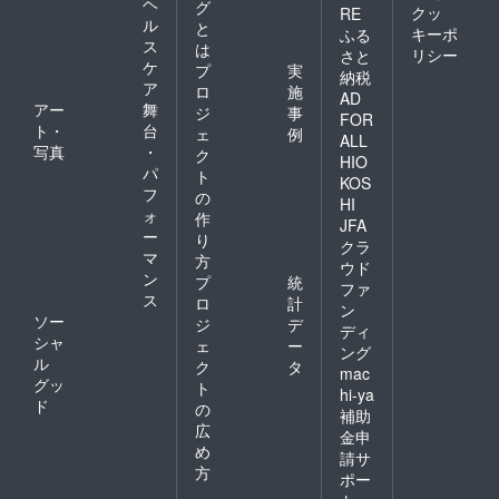
ヘ
グ
クッ
RE
ル
と
キーポ
ふる
ス
は
リシー
さと
ケ
プ
実
納税
ア
ロ
施
AD
アー
舞
ジ
事
FOR
ト・
台
ェ
例
ALL
写真
・
ク
HIO
パ
ト
KOS
フ
の
HI
ォ
作
JFA
ー
り
クラ
マ
方
ウド
ン
プ
統
ファ
ス
ロ
計
ン
ソー
ジ
デ
ディ
シャ
ェ
ー
ング
ル
ク
タ
mac
グッ
ト
hi-ya
ド
の
補助
広
金申
め
請サ
方
ポー