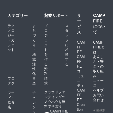
カテゴリー
起案サポート
サ
CAMP
ー
FIRE
テク
ま
プ
ス
ビ
につい
ノロ
ち
ロ
タ
ス
て
ジー
づ
ジ
ッ
・ガ
く
ェ
フ
CAM
CAMP
ジェ
り
ク
に
PFI
FIREと
ット
・
ト
相
RE
は
地
を
談
CAM
あんし
域
作
す
PFI
ん・安
活
る
る
RE
全への
性
資
コ
取り組
化
料
ミュ
み
プロ
音
請
ニ
ニュー
ダク
楽
求
ティ
ス
ト
CAM
ヘルプ
クラウドファ
フー
チ
PFI
お問い
ンディングの
ド・
ャ
RE
合わせ
ノウハウを無
飲食
レ
Crea
料で学ぼう
店
ン
tion
各種規定
CAMPFIRE
ジ