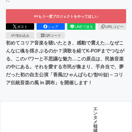
もう一度プロジェクトをやってほしい
ポスト
シェア
LINEで送る
URLコピー
埋め込み
QRコード
初めてコリア音楽を聴いたとき、感動で震えた…なぜこ
んなに魂を揺さぶるのか？演歌を経てK-POPまでつなが
る、このパワーと不思議な魅力…この原点は、民族音楽
の中にある。それを愛する市民が集まり、手弁当で、夢
だった初の自主公演「香風(ひゃんぱらむ/향바람)－コリ
ア伝統音楽の風 in 調布」を開催します！
エ
ン
タ
メ
領
域