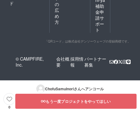
hi-ya
ド
の
補助
広
金申
め
請サ
方
ポー
ト
「QRコード」は株式会社デンソーウェーブの登録商標です。
© CAMPFIRE,
会社概
採用情
パートナー
Inc.
要
報
募集
ChofuSamulnori
さんへアンコール
もう一度プロジェクトをやってほしい
0