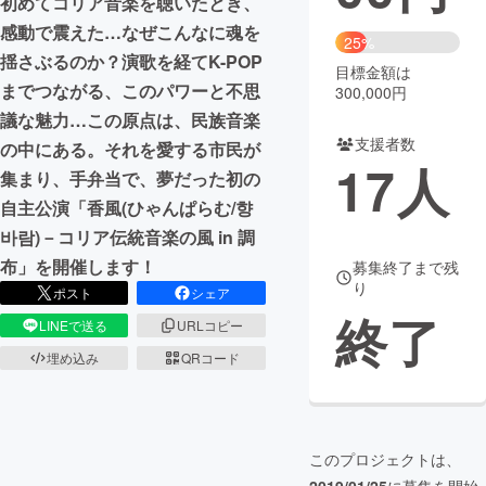
初めてコリア音楽を聴いたとき、
感動で震えた…なぜこんなに魂を
まちづくり・地域活性化
25%
揺さぶるのか？演歌を経てK-POP
目標金額は
までつながる、このパワーと不思
300,000円
CAMPFIRE for Social Good
CAMPFIRE Creation
議な魅力…この原点は、民族音楽
CAMPFIREふるさと納税
machi-ya
コミュニティ
支援者数
の中にある。それを愛する市民が
17
人
集まり、手弁当で、夢だった初の
自主公演「香風(ひゃんぱらむ/향
바람)－コリア伝統音楽の風 in 調
布」を開催します！
募集終了まで残
り
ポスト
シェア
終了
LINEで送る
URLコピー
埋め込み
QRコード
このプロジェクトは、