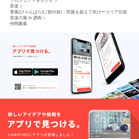
音楽
>
香風(ひゃんぱらむ/향바람)－民族を超えて吹けーコリア伝統
音楽の風 in 調布
>
仲間募集