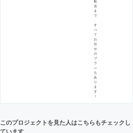
配
送
ま
で
、
す
べ
て
お
任
せ
の
プ
ラ
ン
も
あ
り
ま
す
！
このプロジェクトを見た人はこちらもチェックし
ています