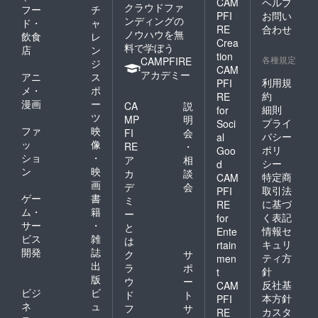
CAM
ヘルプ
クラウドファ
フー
チ
PFI
お問い
ンディングの
ド・
ャ
RE
合わせ
ノウハウを無
飲食
レ
Crea
料で学ぼう
店
ン
tion
各種規定
CAMPFIRE
ジ
CAM
アカデミー
アニ
ス
利用規
PFI
メ・
ポ
約
RE
漫画
ー
CA
説
細則
for
ツ
MP
明
プライ
Soci
ファ
映
FI
会
バシー
al
ッ
像
RE
・
ポリ
Goo
ショ
・
ア
相
シー
d
ン
映
カ
談
特定商
CAM
画
デ
会
取引法
PFI
ゲー
書
ミ
に基づ
RE
ム・
籍
ー
く表記
for
サー
・
と
情報セ
Ente
ビス
雑
は
キュリ
rtain
開発
誌
ク
サ
ティ方
men
出
ラ
ポ
針
t
版
ウ
ー
反社基
CAM
ビジ
ビ
ド
ト
本方針
PFI
ネ
ュ
フ
サ
カスタ
RE