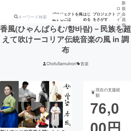
新
ロ
規
グ
会
プロジェクトを掲
はじ
プロジェクト
/
載するには
める
をさがす
イ
員
ン
登
香風(ひゃんぱらむ/향바람)－民族を超
録
えて吹けーコリア伝統音楽の風 in 調
布
人気のプロ
注目のリ
注目の新着プロ
募集終了が近いプ
もうすぐ公開
ジェクト
ターン
ジェクト
ロジェクト
されます
ChofuSamulnori
音楽
アート・写真
音楽
現在の支援総
テクノロジー・ガジェット
ゲーム・サ
額
76,0
映像・映画
書籍・雑誌
00
円
ビジネス・起業
チャレンジ