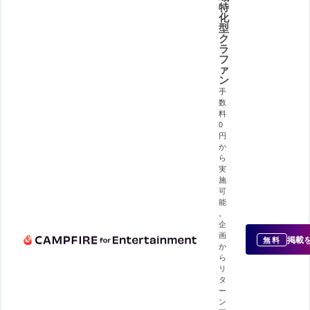
特
化
型
ク
ラ
フ
ァ
ン
手
数
料
0
円
か
ら
実
施
可
能
。
企
画
掲載
無料
か
ら
リ
タ
ー
ン