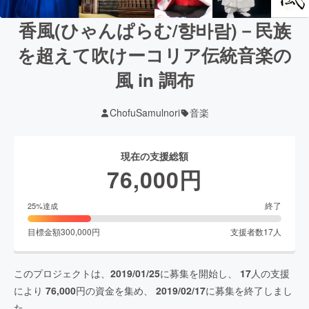
香風(ひゃんぱらむ/향바람)－民族
を超えて吹けーコリア伝統音楽の
風 in 調布
ChofuSamulnori
音楽
現在の支援総額
76,000
円
終了
25
%達成
目標金額
300,000
円
支援者数
17
人
このプロジェクトは、
2019/01/25
に募集を開始し、
17
人の支援
により
76,000
円の資金を集め、
2019/02/17
に募集を終了しまし
た