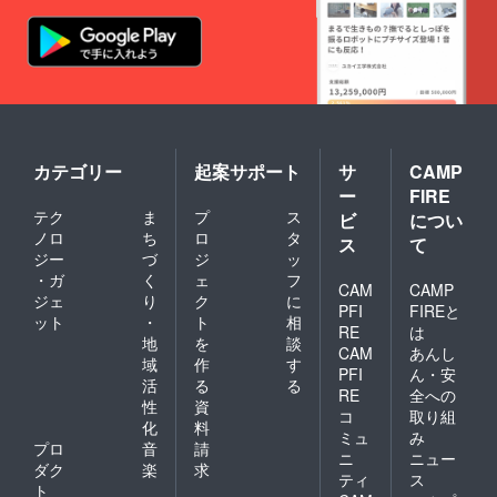
カテゴリー
起案サポート
サ
CAMP
ー
FIRE
テク
ま
プ
ス
ビ
につい
ノロ
ち
ロ
タ
ス
て
ジー
づ
ジ
ッ
・ガ
く
ェ
フ
CAM
CAMP
ジェ
り
ク
に
PFI
FIREと
ット
・
ト
相
RE
は
地
を
談
CAM
あんし
域
作
す
PFI
ん・安
活
る
る
RE
全への
性
資
コ
取り組
化
料
ミュ
み
プロ
音
請
ニ
ニュー
ダク
楽
求
ティ
ス
ト