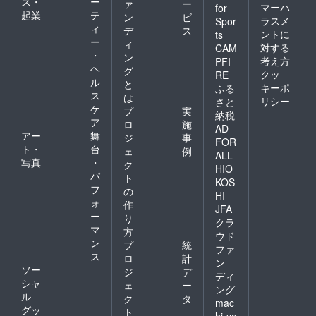
ス・
ー
ァ
ー
マーハ
for
起業
テ
ン
ビ
ラスメ
Spor
ィ
デ
ス
ントに
ts
ー
ィ
対する
CAM
・
ン
考え方
PFI
ヘ
グ
クッ
RE
ル
と
キーポ
ふる
ス
は
リシー
さと
ケ
プ
実
納税
ア
ロ
施
AD
アー
舞
ジ
事
FOR
ト・
台
ェ
例
ALL
写真
・
ク
HIO
パ
ト
KOS
フ
の
HI
ォ
作
JFA
ー
り
クラ
マ
方
ウド
ン
プ
統
ファ
ス
ロ
計
ン
ソー
ジ
デ
ディ
シャ
ェ
ー
ング
ル
ク
タ
mac
グッ
ト