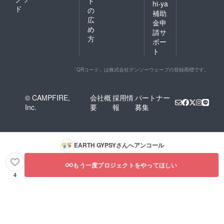
ト
hi-ya
す。 一
ド
の
補助
緒に愛
広
を広げ
金申
め
るプロ
請サ
ジェク
方
ポー
トの一
ト
員とな
りませ
んか？
「QRコード」は株式会社デンソーウェーブの登録商標です。
・交通
費、宿
泊費(宿
© CAMPFIRE,
会社概
採用情
パートナー
泊が必
Inc.
要
報
募集
要な場
合)は別
途必要
です。
・どん
EARTH GYPSY
さんへアンコール
な内容
かは話
しなが
もう一度プロジェクトをやってほしい
ら一緒
4
に決め
ていき
ましょ
う。 ・
コラボ
はお断