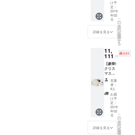
MahoS
ら学ん
となる
け予
ト
ます。
honoポ
だ、生
定：
ような
MahoS
｜最も
スト
2019
きると
時間と
honoが
美しい
年02
カード
いうこ
なりま
担当、
クリス
こ
月
「CHA
と。自
の
すよう
エシカ
マスツ
リ
NGEシ
分を知
タ
に。 日
ル
リー -幸
ー
リーズ
るとい
ン
時｜
詳細を見る
ファッ
福の世
を
(3枚
うこ
選
10:30-
ション
界樹-｜
択
組)」】
と。変
す
12:00（
ブラン
開場時
る
◆延べ
化する
開場
ド
間｜
11,
2600人
という
10:00）
Liv:ra（
13:00-
残り41
が受け
111
ことを
会場｜
リブ
円
22:00
取って
伝えま
EARTH
ラ）と
場
【豪華!
いる奇
す。こ
＋
の共同
所
クリス
跡の
の日か
GALLE
制作で
｜
マス特
カード
ら、人
RY ２F
す。 ※
EARTH
別
がリ
生の変
※チケッ
素材シ
支援
＋
MIRAC
ターン
わるは
トの送
者：
ルク
GALLE
LE4点
に登場
じまり
9人
付はあ
100％ /
RY 江
セッ
です。
となる
りませ
お届
草木染
東区木
ト】
今年の
ような
け予
ん。リ
め ※縁
場3-18-
◆『Xm
クリス
定：
時間と
ターン
の仕様
17 ｜ご
as特別
2019
マスは
なりま
購入画
は変更
注意｜
年02
封筒で
200人の
すよう
面が入
される
チケッ
こ
月
届く
タイの
の
に。 日
場チ
場合が
トの送
リ
ZENCH
孤児院
タ
時｜
ケット
ござい
付はあ
ー
Oカー
の子供
ン
10:30-
詳細を見る
となり
ます。
りませ
を
ド』
たちに
選
12:00（
ます。
※カラー
ん。会
択