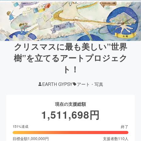
クリスマスに最も美しい”世界
樹”を立てるアートプロジェク
ト！
EARTH GYPSY
アート・写真
現在の支援総額
1,511,698
円
終了
151
%達成
目標金額
1,000,000
円
支援者数
110
人