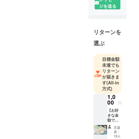
人で住んで
ジを送る
いた、恵比
寿のボロア
パートで
「あーす・
リターンを
じぷしー」
を結成。
選ぶ
「心を大切
目標金額
にして、祈
未達でも
りとアート
リターン
で生きる」
が届きま
す
(All-in
ことを決
方式)
め、2人で
1,0
600ドルとア
00
メリカまで
円
の片道切符
【お好
きな金
だけを持
額で、
ち、219日間
ペイ
支援
フォ
の南米ペ
者：
ワード
19人
ルーを目指