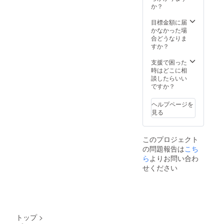
す。
の共同
ト
ターン
はポス
を描い
か？
26.5cm
制作で
MahoS
です。
トカー
た人は
◆幸
す。 ※
honoが
あー
ドサイ
同じで
目標金額に届
福の世
素材シ
担当、
す・じ
ズのも
す。 一
かなかった場
界樹の
ルク
エシカ
ぷしー
のに変
本の木
合どうなりま
葉（草
100％ /
ル
のトー
更にな
で繫
すか？
木染シ
草木染
ファッ
クライ
りま
がって
ルク）
め ※縁
ション
ブが開
す。 ✴︎2
いる世
支援で困った
が、限
の仕様
ブラン
催でき
月中の
界、下
時はどこに相
定200枚
は変更
ド
ます。
お届け
の世界
談したらいい
の幸福
される
Liv:ra（
◆告知
となり
はマ
ですか？
のハン
場合が
リブ
など、
ます。
チュピ
カチ
ござい
ラ）と
EARTH
チュが
BLESS
ヘルプページを
ます。
の共同
GYPSY
描かれ
として
見る
※カラー
制作で
のイベ
ていま
姿を変
は選べ
す。 ※
ントと
す。 過
えてあ
ません
素材シ
して通
去と未
なたの
が、ツ
このプロジェクト
ルク
常通り
来、現
元へ届
リーの
の問題報告は
こち
100％ /
行いま
在と
きま
葉のど
草木染
すの
ら
よりお問い合わ
が、こ
す。 ◆
の部分
め ※縁
で、 80
の今と
MahoS
せください
のカ
の仕様
名～100
いう一
honoポ
ラーが
は変更
名集ま
点の膨
スト
やって
される
れば、
らみの
カード
くるか
場合が
赤字に
中にあ
『 美し
を楽し
ござい
なるこ
りま
い循環
みにお
ます。
とはほ
す。 ＿
シリー
トップ
>
待ちく
※カラー
ぼあり
＿ アー
ズ(3枚