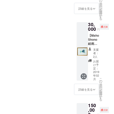
の
シルク
カード
の誰か
リ
ために
ティス
タ
100％の
はあな
へカー
ー
シリー
トの
ン
ハンカ
詳細を見る
たのお
ドを
を
ズで登
mahoと
選
チで
名前か
私、 今
択
場！
エシカ
す
す。 ・
ら１枚
度はあ
る
◆『シ
ル
BLESS
選ばれ
なたが
30,
ルク腹
ファッ
(祝福)を
ます。
前兆を
残り8
巻
000
ション
テーマ
その
円
運ぶ番
GRACE
ブラン
に草木
カード
になり
【Maho
(神の恵
ド
染めで
に、今
ます。
Shono
み)』＋
Liv:ra（
手染め
のあな
◆Maho
絵画２
『シル
リブ
してい
たに必
Shono
点セッ
クソッ
ラ）の
ます。
要な前
支援
ポスト
ト】高
クス
共同制
・色を
者：
兆が記
カード
品質ポ
HOPE(
作品。
2人
アー
されて
「CHA
スト
希望)』
◆素材
ティス
お届
いま
NGEシ
カード
＋『幸
はシル
け予
ト
す。 イ
リーズ
サイズ
福のハ
定：
ク100％
MahoS
ラス
(3枚
のジー
2019
ンカチ
を使用
honoが
ト、書
組)」
年02
クレー
BLESS
し、染
担当、
かれて
CHANG
こ
月
版画 ◆
』＋
の
色は草
エシカ
いる
Eは"人
リ
ポスト
『Maho
タ
木染め
ル
メッ
生が変
ー
カード
Shono
ン
を手染
詳細を見る
ファッ
セー
わる"が
を
サイズ
ポスト
選
めした
ション
ジ、受
テーマ
択
の高品
カード
す
もので
ブラン
け取る
にした
る
質ジク
MEGUR
す。 ＝
ド
タイミ
シリー
150
レー版
Iシリー
ご確認
Liv:ra（
ング…
ズで
画で
,00
ズ(3枚
＝ ※縁
リブ
残り2
全てが
す。
す。ポ
組)』
の仕様