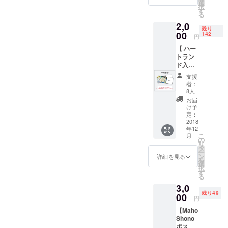
12/25の
メで
選
生に大きく
択
どちら
す。 ◆
す
る
影響してお
かお好
ペイ
2,0
きな日
フォ
り、共感覚
残り
程で使
00
ワード
142
円
者でもある
えま
(支援)は
【 ハー
ことから、
す。
1000
トラン
◆"ハー
円〜お
人生の大切
ド入場
トラン
好きな
なメッセー
ペアチ
ド"入場
金額を
支援
ケット
者には
ジを絵画を
決めら
者：
】 ◆
全員に
れま
8人
通して表現
ハート
クリス
す。 ◆
お届
している。
ランド
マスプ
クリス
け予
入場ペ
レゼン
定：
マス
2017年
アチ
2018
トが用
後、写
TEDxHimi登
年12
ケット
意され
真付き
こ
月
12/24
壇。姉のな
ていま
の
Thanks
リ
か、
す。 ◆
タ
Mailを
ほは、4年
ー
12/25ど
設定金
ン
お送り
詳細を見る
を
間、会社員
ちらか
額以上
選
します
択
お好き
のペイ
を経験。ペ
す
＾＾ 【
る
な日程
フォ
数字の
ルーやイン
3,0
で使え
ワード
Power
残り49
ドの旅、瞑
ます！
00
(支援)も
と
円
◆ハー
大歓迎
Messeg
想や大聖者
【Maho
トラン
です！
e 】 ＜
との出会い
Shono
ドに来
美しい
1111
ポスト
たすべ