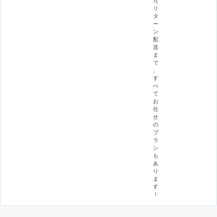
リ
タ
ー
ン
配
送
ま
で
、
す
べ
て
お
任
せ
の
プ
ラ
ン
も
あ
り
ま
す
！