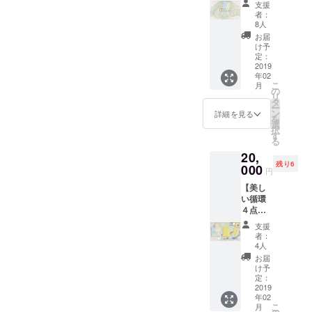
BLESS
筒で届
たに必
りハー
支援
木染め
となり
く
要な前
者：
トラン
『幸福
まし
ZENCH
8人
兆が記
ドをお
のス
た。 ◆
Oカー
されて
お届
楽しみ
トール
設定金
ド！】
け予
いま
くださ
BRIGH
額以上
定：
◆延べ
す。 イ
い。 ※
T』】
2019
のペイ
2600人
ラス
ドリン
年02
『輝
フォ
が受け
ト、書
クは、
こ
月
き』と
ワード
の
取って
かれて
各種ア
リ
いう意
(支援)も
タ
いる奇
いる
ルコー
ー
味の
大歓迎
ン
跡の不
詳細を見る
メッ
ルも用
を
BRIGH
です！
選
思議な
セー
意して
択
T。"内
美しい
す
カー
ジ、受
いま
る
側から
循環に
ド。
け取る
す。
20,
輝き放
還元さ
▷ZENC
タイミ
残り6
つ。あ
000
せてい
HOカー
ング…
円
なたに
ただき
ドとは
全てが
【美し
はふさ
ます。
39種類
あなた
い循環
わし
・”幸福
のカー
の人生
４点
い"とい
の世界
ド
を導く
セッ
う意味
樹”から
(2018.1
前兆で
支援
ト】即
が込め
の幸福
2現在)
者：
す。
完売と
られて
のおす
4人
の中か
カード
なった
いま
そわ
ら、1枚
お届
の内容
大人気
す。 ◆
け。 ・
け予
のカー
が深く
商品
サイ
定：
世界樹
ドが届
理解で
が、幸
2019
ズ：
の葉を
けられ
きた
年02
福の世
190×50
使った
ます。
時、次
こ
月
界樹の
◆アー