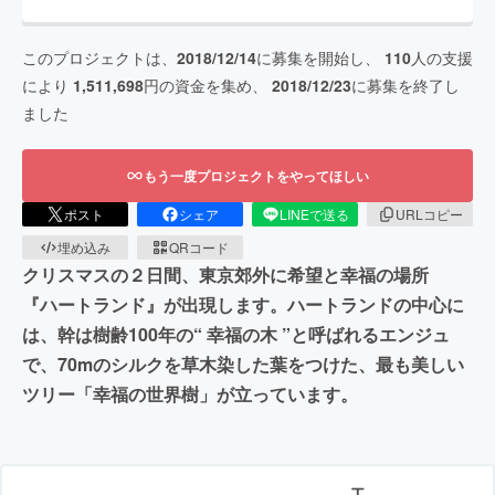
このプロジェクトは、
2018/12/14
に募集を開始し、
110
人の支援
により
1,511,698
円の資金を集め、
2018/12/23
に募集を終了し
ました
もう一度プロジェクトをやってほしい
ポスト
シェア
LINEで送る
URLコピー
埋め込み
QRコード
クリスマスの２日間、東京郊外に希望と幸福の場所
『ハートランド』が出現します。ハートランドの中心に
は、幹は樹齢100年の“ 幸福の木 ”と呼ばれるエンジュ
で、70mのシルクを草木染した葉をつけた、最も美しい
ツリー「幸福の世界樹」が立っています。
エ