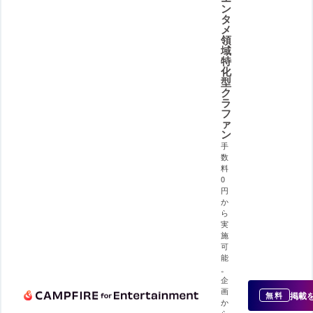
ン
タ
メ
領
域
特
化
型
ク
ラ
フ
ァ
ン
手
数
料
0
円
か
ら
実
施
可
能
。
企
画
掲載
無料
か
ら