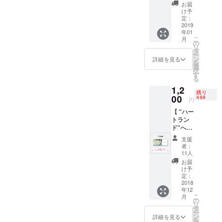
(支援)で
お届
す旅にで
参
け予
加！】
定：
る。帰国
◆"幸福
2019
後、講演活
年01
の世界
こ
月
動、執筆、
樹"を立
の
リ
てるプ
タ
絵画制作を
ー
ロジェ
ン
詳細を見る
行う。
を
クトに
選
択
ペイ
す
る
フォ
妹のまほは
1,2
ワード
残り
ペルーでの
(支援)で
00
489
円
きるリ
臨死体験か
【 "ハー
ターン
ら「生きて
トラン
です。
ド"への
いることが
リター
入場チ
ンで物
奇跡であ
支援
ケット
は必要
者：
り、全ての
】
ないけ
11人
◆"ハー
れど、
人には人生
お届
トラン
プロ
け予
の目的があ
ド"への
ジェク
定：
る」ことに
入場チ
2018
トに参
年12
ケット
加・応
気づく。そ
こ
月
です。
援した
の
の経験は、
リ
12/24
い方に
タ
ー
か、
その後の人
オスス
ン
詳細を見る
を