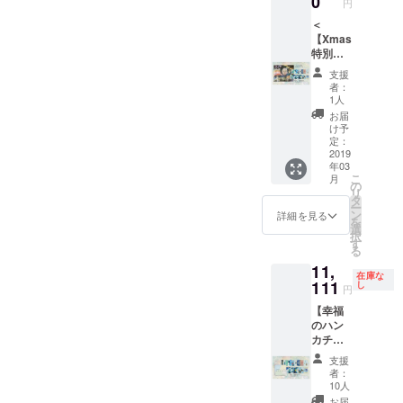
0
ラ）と
あなた
円
CHANG
スト
◆Liv:ra
は変更
の共同
の人生
Eシリー
カード
＜
(リブラ)
される
制作で
を導く
ズは全3
サイズ
【Xmas
シルク
場合が
す。 ※
前兆で
枚組の
の額１
特別
腹
ござい
素材シ
す。
ポスト
つと絵
セッ
巻”GRA
ます。
ルク
カード
支援
カード
が２枚
ト】限
CE(神の
※カラー
100％ /
者：
の内容
セット
ついて
定３枚
恵み)”
は選べ
1人
草木染
が深く
です。
いるお
MahoS
ずっと
ません
め ※縁
お届
理解で
「未知
得な
hono新
触って
が、ツ
け予
の仕様
きた
へ飛び
セット
作絵画
いたく
定：
リーの
は変更
時、次
込む」/
です。
＋
2019
なるほ
どの部
される
の誰か
「
年03
絵を変
MahoS
ど、心
分のカ
場合が
へ今度
CHANG
こ
月
えてお
honoポ
地よい
の
ラーが
ござい
はあな
E」/
リ
楽しみ
スト
ふわふ
タ
やって
ます。
たが前
「WHO
ー
いただ
カード
わ触感
ン
くるか
詳細を見る
※カラー
兆を運
AM I」
を
けま
全20種
のシル
選
をお楽
は選べ
ぶ番と
◆設定
択
す。絵
＞
クの腹
す
しみく
ません
なりま
金額以
る
柄は『
【Maho
巻をエ
ださ
が、ツ
す。
上のペ
11,
YES』/
Shono
ンジュ
い。 ※2
リーの
◆Maho
在庫な
イフォ
『宝物
アーカ
111
で美し
し
月中の
葉のど
円
Shono
ワード
を思い
イバル
く染め
発送を
の部分
ポスト
(支援)も
【幸福
出す』
『イン
まし
予定し
のカ
カード
大歓迎
のハン
アーカ
カの記
た。■サ
ていま
ラーが
『YES
です！
カチ
イバル
憶』 】
イズ ・
す。
やって
シリー
美しい
BLESS
までは
◆アー
大人用
くるか
支援
ズ(5枚
循環に
と
買えな
カイバ
（男女
者：
を楽し
組)』
還元さ
MahoS
いけれ
ルと
兼
10人
みにお
YESシ
せてい
honoポ
ど、原
は、原
用）：
お届