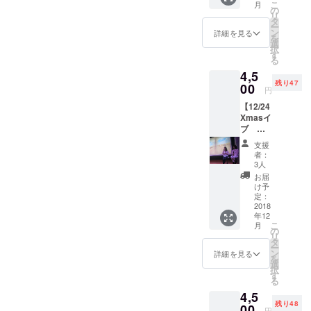
トの送
化の波
こ
月
の葉が
セット
だ。人生っ
の
最も美
付はあ
が訪れ
リ
姿を変
です。
タ
しいク
りませ
ようと
てもっと
ー
え、幸
「未知
ン
リスマ
詳細を見る
ん。リ
してい
を
もっと 素晴
福のハ
へ飛び
選
スツ
ターン
ます” ＜
択
ンカチ
込む」/
す
リー -幸
らしい」
購入画
7777
る
BLESS
「
福の世
面が入
＞“壮大
4,5
となり
CHANG
界樹-｜
場チ
な夢と
残り47
まし
-著書-
00
E」/
開場時
ケット
円
繫がっ
た。
「WHO
間｜
となり
EARTH
ている
【12/24
別々で
AM I」
13:00-
ます。
ライン
GYPSY
Xmasイ
買うよ
◆ポス
22:00
当日会
に今
ブ
り200円
トカー
（TOBOOKS
場
場でお
乗って
トーク
お得な
ドは2月
所
見せく
支援
いま
）
ライブ
セット
にお届
｜
者：
ださ
す。あ
チケッ
受け入れの
です。
け予定
3人
EARTH
い。
なたの
ト（1ド
◆設
です。
＋
お届
法則 山川亜
Special
リン
定金額
◆"ハー
け予
GALLE
tyを信
希子・紘矢
ク、入
以上の
定：
トラン
RY 江
じて” ＜
場チ
2018
ペイ
共著（徳間
ド"への
東区木
8888
年12
ケット
フォ
入場チ
場3-18-
書店）
＞“豊か
こ
月
付
ワード
の
ケット
17 ｜ご
さや成
リ
MIRACLE—
き）】
(支援)も
タ
です。
注意｜
功はあ
ー
トーク
大歓迎
ン
12/24
詳細を見る
奇跡の毎日
チケッ
なたに
を
テーマ
です！
選
か、
トの送
ふさわ
が始まる-
択
｜ー今
美しい
す
12/25の
付はあ
しい。
る
日か
（KADOKAW
循環に
どちら
りませ
迷わず
4,5
ら、運
還元さ
かお好
ん。リ
A）
進み続
残り48
命を生
00
せてい
きな日
ターン
円