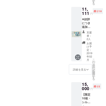
『幸福
も届け
す
開場
当日会
は選べ
場での
る
のハン
られま
10:00）
場でお
ません
受付と
11,
カチ
した！
会場｜
見せく
が、ツ
なりま
残り18
BLESS
111
▷ZENC
EARTH
ださ
円
リーの
す。
』
HOカー
＋
い。 ※
葉のど
✳︎好評
『Maho
ドと
GALLE
トーク
の部分
につき
Shono
はー 39
RY ２F
ライブ
のカ
追加し
ポスト
種類の
※チケッ
後は、
ラーが
ました
カー
カード
トの送
ゆっく
支援
やって
✳︎【幸
ド・
(2018.1
付はあ
者：
りハー
くるか
福のハ
YESシ
2現在)
2人
りませ
トラン
を楽し
ンカチ
リーズ
の中か
ん。リ
お届
ドをお
みにお
BLESS
(5枚
ら、1枚
け予
ターン
楽しみ
待ちく
と
組)』
定：
のカー
購入画
くださ
ださ
MahoS
2019
『Maho
ドが届
面が入
い。 ※
い。 ※2
年02
honoポ
Shono
けられ
場チ
ドリン
月中の
こ
月
スト
ポスト
の
ます。
ケット
クは、
発送と
リ
カード
カー
タ
カード
となり
各種ア
なりま
ー
20種
ド・
ン
はあな
詳細を見る
ます。
ルコー
す
を
セッ
CHANG
選
たのお
当日会
ルも用
択
ト】 ◆
Eシリー
す
名前か
場でお
意して
る
幸福の
ズ(3枚
ら１枚
見せく
いま
15,
世界樹
組)』
選ばれ
ださ
す。
残り2
の葉が
000
『入場
ます。
い。 ※
円
姿を変
チケッ
その
トーク
【限定
え、幸
ト 』
カード
ライブ
10枚・
福のハ
【Xmas
に、今
後は、
シルク
ンカチ
特別封
のあな
ゆっく
100％草