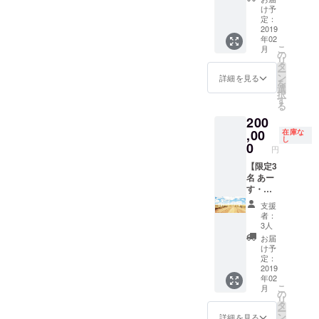
待ちく
リーズ
ただき
スト
画に近
画に最
シング
け予
ださ
は全5枚
ます。
カード
いもの
も近い
定：
ルサイ
い。 ※2
組のポ
20種
2019
を飾り
形で制
ズ ・巾
月中の
スト
年02
セッ
たいと
作され
25cm×
発送と
カード
こ
月
ト】 ◆
いう方
る限定
の
丈
なりま
セット
リ
幸福の
にピッ
版画作
タ
35cm
す
です。
ー
世界樹
タリで
品で
ン
（マタ
詳細を見る
【Maho
「運命
を
の葉が
す。
す。 ◆
選
ニ
Shono
を選
択
姿を変
※NYで
アーカ
す
ティー
ポスト
ぶ」/
る
え、幸
の受賞
イバル
腹巻と
カード
「夢を
200
福のハ
経験を
にはナ
しても
20種
駆ける
ンカチ
,00
もつ選
ンバリ
在庫な
ご活用
セッ
象」/
し
BLESS
び抜か
ングが
0
いただ
ト】
円
「宝物
となり
れた工
されて
けま
「YES
を思い
まし
【限定3
房さん
おり、
す。）
シリー
出す」/
た。 ◆
名 あー
と、原
限定100
◆Liv:ra
ズ」
「おめ
設定金
す・じ
画と見
枚以上
(リブラ)
「美し
でと
額以上
ぷしー
間違え
は刷り
シルク
い循環
支援
う！見
のペイ
のイベ
る程の
ませ
ソック
者：
シリー
つけま
フォ
ントを
精巧な
ん。作
ス”HOP
3人
ズ」
した」/
ワード
開催し
技術
者の直
E(希
お届
「CHA
「YES
(支援)も
よ
で、ひ
筆サイ
望)” 通
け予
NGEシ
」
大歓迎
う！】
とつひ
ンと、
定：
常のシ
リー
◆『幸
です！
東京や
2019
とつ丁
ナンバ
ルクよ
ズ」の
福のハ
年02
美しい
大阪な
寧に製
リング
り厳し
全部
ンカチ
こ
月
循環に
ど、都
作して
がほど
の
い環境
と、そ
BLESS
リ
還元さ
心ばか
いま
こされ
タ
に育っ
の他今
』 世界
ー
せてい
りでな
す。 ※
ます。
ン
た野蚕
詳細を見る