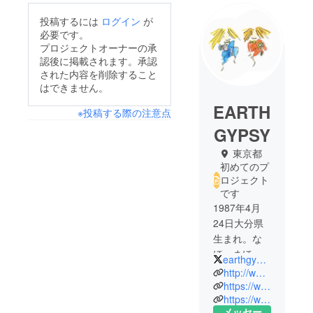
投稿するには
ログイン
が
必要です。
プロジェクトオーナーの承
認後に掲載されます。承認
された内容を削除すること
はできません。
EARTH
※投稿する際の注意点
GYPSY
東京都
初めてのプ
ロジェクト
です
1987年4月
24日大分県
生まれ。な
ほ、まほと
earthgypsy424
いう双子の
http://www.earthgypsy-nahomaho.com/
姉妹。
https://www.seedszencho.com/
https://www.facebook.com/earthgypsy.nm/
2013年当時2
メッセー