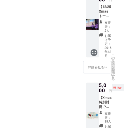
けてく
きよ
ただき
程で使
購入画
ださい”
【12/25
うー ペ
ます。
えま
面が入
＜9999
Xmas
ルーで
・”幸福
す。
場チ
＞“あな
トーク
の臨死
の世界
◆"ハー
ケット
たの人
ライブ
体験
樹”から
トラン
となり
支援
生のひ
チケッ
や、イ
の幸福
ド"入場
者：
ます。
とつの
ト（1ド
ンドで
のおす
2人
者には
当日会
段階が
リン
の愛の
そわ
全員に
お届
場でお
終わり
ク、入
体験か
け。 ・
け予
クリス
見せく
を告
場チ
ら学ん
定：
世界樹
マスプ
ださ
げ、新
ケット
2018
だ、生
の葉を
レゼン
い。
たな章
年12
付
きると
使った
トが用
こ
へと突
月
き）】
いうこ
の
シルク
意され
リ
入しま
トーク
と。自
タ
100％の
ていま
ー
す"
テーマ
分を知
ン
ハンカ
詳細を見る
す。 ◆
を
｜ー今
るとい
選
チで
設定金
択
日か
うこ
す
す。 ・
額以上
る
ら、運
と。変
BLESS
のペイ
5,0
命を生
化する
(祝福)を
フォ
残り31
きよ
00
という
テーマ
ワード
円
うー ペ
ことを
に草木
(支援)も
【Xmas
ルーで
伝えま
染めで
大歓迎
特別封
の臨死
す。こ
手染め
です！
筒で届
体験
の日か
してい
美しい
く
や、イ
ら、人
ます。
循環に
支援
ZENCH
ンドで
生の変
・色を
者：
還元さ
Oカード
の愛の
わるは
19人
アー
せてい
＋
体験か
じまり
ティス
お届
ただき