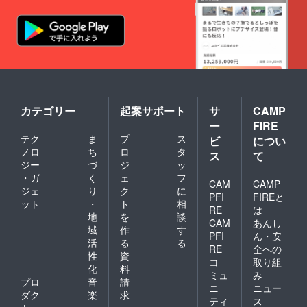
レゼン
ズ」
円 チ
える程
トが用
「美し
ケット
の精巧
意され
い循環
手数料
な技術
ていま
シリー
20,000
で、ひ
す。 ｜
ズ」
円 ＿＿
とつひ
ご注意
「CHA
＿＿＿
とつ丁
｜ チ
NGEシ
＿＿＿
寧に製
ケット
リー
＿＿＿
作して
の送付
ズ」の
＿ (必要
いま
はあり
全部
経費)
す。 ・
カテゴリー
起案サポート
サ
CAMP
ませ
と、そ
150,000
用紙も
ん。会
ー
FIRE
の他今
円
長期保
場での
テク
ま
プ
ス
まで描
350,000
ビ
につい
存がで
受付と
いた絵
円
きるよ
ノロ
ち
ロ
タ
ス
て
なりま
もポス
−150,00
う、漂
ジー
づ
ジ
ッ
す。 ◆
トカー
0円＝
白剤不
・ガ
く
ェ
フ
設定金
ドにな
20,0000
CAM
CAMP
使用・
額以上
ジェ
り
ク
に
りまし
円 私た
コット
PFI
FIREと
のペイ
ット
・
ト
相
た。 こ
ち自身
ン１０
RE
は
フォ
の
が「ワ
地
を
談
０%の
ワード
CAM
あんし
MIRAC
クワ
ものを
域
作
す
(支援)も
PFI
ん・安
LEとい
ク」と
使用。
活
る
る
大歓迎
うシ
いう言
RE
全への
・一生
です！
性
資
リーズ
葉に出
手元に
コ
取り組
美しい
化
料
は、"奇
会いペ
残る作
ミュ
み
循環に
跡"を
ルーへ
プロ
音
請
品とし
ニ
ニュー
還元さ
テーマ
旅に出
てお迎
ダク
楽
求
せてい
ティ
ス
にして
たよう
えいた