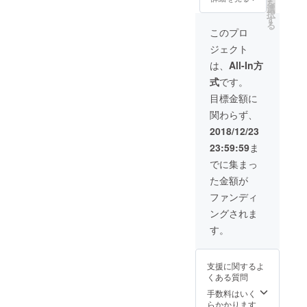
まで描
樹の葉
を
ただき
かなか
用紙も
◆特別
選
の繭(ワ
いた絵
を使っ
択
ます。
トーク
長期保
にお好
す
イルド
もポス
た手染
る
・”幸福
ライブ
存がで
きなナ
シルク)
このプロ
トカー
めの草
の世界
に行け
きるよ
ンバー
でソッ
ドにな
木染
ジェクト
樹”から
なかっ
う、漂
(88/100
クスを
りまし
め・国
の幸福
た。 自
白剤不
、1/100
作りま
は、
All-In方
た。 こ
内産シ
のおす
分の住
使用・
など)を
した。
の
ルク
式
です。
そわ
んでい
コット
選ぶこ
そのデ
MIRAC
100％の
け。 ・
る地域
ン１０
とがで
トック
目標金額に
LEとい
ハンカ
世界樹
に、
０%の
きま
ス効果
うシ
チで
関わらず、
の葉を
トーク
ものを
す。 ＿
はシル
リーズ
す。 ※
使った
ライブ
使用。
＿ 『イ
クを超
2018/12/23
は、"奇
色を
シルク
を開催
長く愛
ンカの
えると
跡"を
アー
23:59:59
ま
100％の
して欲
用する
記憶』
言われ
テーマ
ティス
ハンカ
しい。
ことが
作品
ていま
でに集まっ
にして
ト
チで
自分の
可能で
テー
す。 ※
いま
MahoS
た金額が
す。 ・
友人や
す。 ✴︎
マ：世
サイズ
す。 ✴︎
honoが
BLESS
周り
サイ
界は想
を必ず
ファンディ
上記の
担当、
(祝福)を
で、イ
ン・ナ
像より
お知ら
画像は
エシカ
ングされま
テーマ
ベント
ンバリ
壮大で
せくだ
イメー
ル
に草木
に行き
ングは
ある。
い｜
す。
ジで
ファッ
染めで
たいと
付きま
現実は
S:21.5
す。内
ション
手染め
いう人
せん ✴︎
神話の
〜
容は多
ブラン
してい
が多
画像は
続きで
23cm/M
少変更
ド
支援に関するよ
ます。
い。 そ
イメー
あり、
:23〜
になる
Liv:ra（
くある質問
・色を
んな方
ジで
夢を見
24.5cm/
場合が
リブ
アー
に最適
す。額
る人と
手数料はいく
L:24.5
ありま
ラ）と
ティス
なリ
の仕様
その夢
らかかります
〜