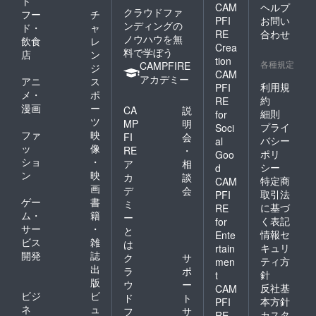
ト
ただき
CAM
ヘルプ
いま
に、
だけま
クラウドファ
フー
チ
ます。
す。 ✴︎
トーク
す。
PFI
お問い
ンディングの
ド・
ャ
上記の
ライブ
アーカ
RE
合わせ
ノウハウを無
飲食
レ
画像は
は、自
イバル
Crea
料で学ぼう
イメー
分の本
は、大
店
ン
tion
ジで
当の人
各種規定
量生産
CAMPFIRE
ジ
CAM
す。内
生に気
的なプ
アカデミー
アニ
ス
容は多
づく
利用規
PFI
リント
メ・
ポ
少変更
きっか
や印刷
約
RE
漫画
ー
になる
けの扉
CA
説
物では
細則
for
場合が
となる
ツ
なく、
MP
明
プライ
Soci
ありま
重要な
あなた
ファ
映
FI
会
バシー
al
す。
もので
の手元
ッ
像
RE
・
ポリ
す。 40
Goo
に来る
ショ
・
ア
相
人〜程
べくし
シー
d
ン
映
の少人
カ
談
て来た
特定商
CAM
数のク
画
一枚で
デ
会
取引法
PFI
ラスで
す。 ・
ゲー
書
ミ
に基づ
RE
は、扉
すべて
ム・
籍
ー
く表記
for
を入っ
のアー
サー
・
と
た先
情報セ
カイバ
Ente
ビス
雑
は
の、
ルには
キュリ
rtain
開発
誌
ワーク
作者直
ク
サ
ティ方
men
やメ
筆のサ
出
ラ
ポ
針
t
ディ
インと
版
ウ
ー
反社基
CAM
テー
ナンバ
ビジ
ビ
ド
ト
ション
本方針
PFI
リング
ネ
ュ
フ
サ
なども
も入
カスタ
RE