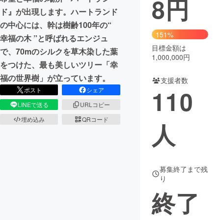
8
円
ド』が出現します。ハートランド
まちづくり・地域活性化
の中心には、幹は樹齢100年の“
151%
幸福の木 ”と呼ばれるエンジュ
目標金額は
CAMPFIRE for Social Good
CAMPFIRE Creation
で、70mのシルクを草木染した葉
1,000,000円
CAMPFIREふるさと納税
machi-ya
コミュニティ
をつけた、最も美しいツリー「幸
福の世界樹」が立っています。
支援者数
110
ポスト
シェア
LINEで送る
URLコピー
埋め込み
QRコード
人
募集終了まで残
り
終了