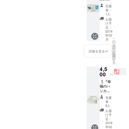
から、人生
循環に
＞“あな
カード
ての人
還元さ
たの望
支援
に大切な
「CHA
に、ク
せてい
みはす
者：
メッセージ
NGE」
リスマ
ただき
1人
ぐそこ
シリー
スプレ
ます。
を書き始め
にあり
お届
ズ(３枚
ゼント
｜最も
け予
ます。
る。3冊目の
組)＋入
を用意
定：
美しい
願望を
場チ
2019
著書のメッ
してい
クリス
叶える
年02
ケッ
ます。
マスツ
時です”
セージはな
こ
月
ト】 ◆
◆設定
の
リー -幸
＜3333
リ
ほ、イラス
待望の
金額以
タ
福の世
＞"新た
ー
MahoS
上のペ
トはまほが
ン
界樹-｜
詳細を見る
なス
を
honoの
イフォ
選
開場時
タート
手がけてい
択
ポスト
ワード
す
間｜
のた
る
る。現在、
カード
(支援)も
13:00-
め、あ
4,5
セット
大歓迎
22:00
10代～30代
なたを
残り
が出来
00
です！
192
場
導いて
円
までの若者
まし
"ハート
所
くれる
【 『幸
た！
で団結しよ
ラン
｜
でしょ
福のハ
『CHA
ド"を一
EARTH
う" ＜
うと動いて
ンカチ
NGE』
層良い
＋
5555
いる。2人の
BLESS
は"人生
ものに
GALLE
＞“あな
支援
』と入
が変わ
するた
大好きな言
RY 江
者：
たの人
場チ
る"を
め、大
8人
東区木
生が好
葉は、「世
ケット
テーマ
切に使
場3-18-
お届
転する
のセッ
界はなんて
にした3
わせて
け予
17 ｜ご
ため
ト】 ◆
枚組の
定：
いただ
注意｜
Colorfulで
に、大
幸福の
2019
ポスト
きます
チケッ
きな変
Peacefulなん
年02
世界樹
カード
＾＾ ｜