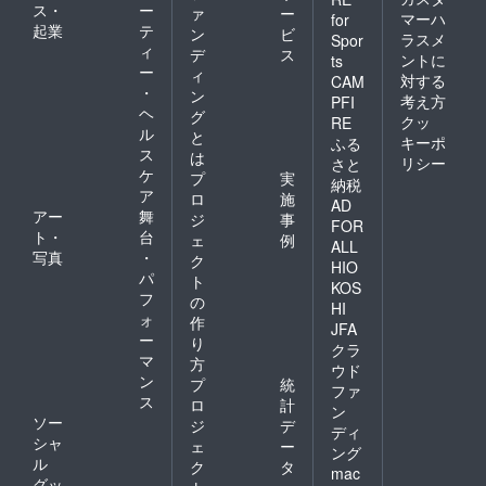
ス・
ー
取り入
ァ
ー
り、一
マーハ
for
れて、
起業
テ
枚一枚
ン
ビ
ラスメ
Spor
一人一
に違う
ィ
デ
ス
ントに
ts
人の体
意味が
ー
ィ
対する
験が深
CAM
あると
・
ン
いもの
感じま
考え方
PFI
ヘ
となる
グ
す。 ・
クッ
RE
ように
ル
それぞ
と
キーポ
ふる
してい
れの絵
ス
は
リシー
さと
ます。
に合っ
ケ
プ
実
納税
トーク
た額を
ア
ロ
施
ライブ
作者自
AD
アー
舞
ジ
事
やイベ
身が選
FOR
ト・
台
ント
び額付
ェ
例
ALL
は、私
きでお
写真
・
ク
HIO
たちが
届けす
パ
ト
KOS
ツール
るので
フ
の
となっ
HI
お手元
ォ
作
て、 愛
に届い
JFA
ー
を広げ
り
たらす
クラ
ていく
マ
ぐ飾る
方
ウド
という
ことが
ン
プ
統
ファ
プロ
できま
ス
ロ
計
ジェク
ン
す。
ソー
ジ
デ
トの一
ディ
シャ
員とし
ェ
ー
ング
て行っ
ル
ク
タ
mac
ていま
グッ