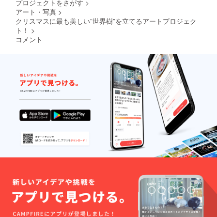
ださ
プロジェクトをさがす
>
は選べ
ませ
カイバ
組)』"
い。 ※2
アート・写真
>
ません
ん。 (✴︎
ルと
廻る (め
月中の
が、ツ
絶対で
クリスマスに最も美しい”世界樹”を立てるアートプロジェク
はー ・
ぐ
発送と
リーの
はあり
ジーク
ト！
>
る)"を
なりま
葉のど
ませ
レーと
テーマ
コメント
す
の部分
ん。) ｜
いう印
にした
◆"ハー
のカ
例｜
刷の手
シリー
トラン
ラーが
3500円
法で製
ズで
ド"への
やって
で100名
作され
す。
入場チ
くるか
のトー
た「限
「ソウ
ケット
を楽し
クライ
定版画
ルメイ
です。
みにお
ブの場
作品」
ト」/
12/24
待ちく
合。
です。
「女性
か、
ださ
3500円
・NYで
と海」/
12/25の
い。 ※2
×100人
行われ
「テレ
どちら
月中の
＝
る特殊
パ
かお好
発送と
350,000
印刷の
シー」
きな日
なりま
円 会場
世界大
の三
程で使
す ｜
代
会で、
枚。
えま
MahoS
50,000
２年連
す。
honoポ
円 交通
続最高
"ハート
スト
費・宿
賞受賞
ラン
カード
泊費
の経験
ド"入場
20種
60,000
を持つ
者には
セット
円 広
工房さ
全員に
｜
告・宣
んと、
クリス
「YES
伝費
原画と
マスプ
シリー
20,000
見間違