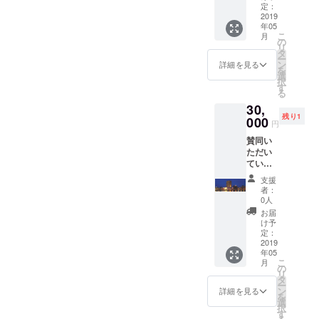
ハイ
できな
定：
０１９
アット
2019
いホテ
年６月
年05
セント
ルの
１日 １
こ
月
リック
バック
の
５時ス
リ
銀座の
オフィ
タ
タート
ー
バック
スをご
ン
※お時間
詳細を見る
を
オフィ
案内 い
選
１０分
択
スにご
たしま
す
ほど前
る
招待！
す。
にはホ
30,
クラウ
■MOXY
テルロ
残り1
ドファ
000
錦糸町
ビーに
円
ンディ
のご紹
ご集合
賛同い
ングに
介 モク
をお願
ただい
賛同い
シーは
い申し
ている
ただい
都会的
上げま
ホテル
た パト
なデザ
す。 所
支援
でのご
ロンの
イン
要時間
者：
宿泊券
方限
に、 フ
0人
は９０
（1組2
定！ な
レンド
分ほど
お届
名様）
かなか
リーな
け予
を予定
ANAク
見るこ
定：
雰囲気
してお
ラウン
2019
とがで
をあわ
りま
年05
プラザ
きない
せもつ
す。 ■
こ
月
ホテル
ホテル
の
新しい
ハイ
リ
釧路
の裏
タ
コンセ
アット
ー
（ご朝
側、
ン
プトの
詳細を見る
セント
を
食付
バック
選
ホテル
リック
択
き）1泊
オフィ
す
です。
銀座の