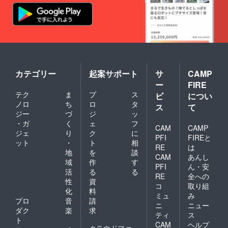
ご了承
くださ
い。
カテゴリー
起案サポート
サ
CAMP
ー
FIRE
テク
ま
プ
ス
ビ
につい
ノロ
ち
ロ
タ
ス
て
ジー
づ
ジ
ッ
・ガ
く
ェ
フ
CAM
CAMP
ジェ
り
ク
に
PFI
FIREと
ット
・
ト
相
RE
は
地
を
談
CAM
あんし
域
作
す
PFI
ん・安
活
る
る
RE
全への
性
資
コ
取り組
化
料
ミュ
み
プロ
音
請
ニ
ニュー
ダク
楽
求
ティ
ス
ト
CAM
ヘルプ