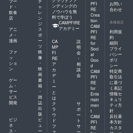
クラウドファ
フー
チ
PFI
お問い
ンディングの
ド・
ャ
RE
合わせ
ノウハウを無
飲食
レ
Crea
料で学ぼう
店
ン
tion
各種規定
CAMPFIRE
ジ
CAM
アカデミー
アニ
ス
利用規
PFI
メ・
ポ
約
RE
漫画
ー
CA
説
細則
for
ツ
MP
明
プライ
Soci
ファ
映
FI
会
バシー
al
ッ
像
RE
・
ポリ
Goo
ショ
・
ア
相
シー
d
ン
映
カ
談
特定商
CAM
画
デ
会
取引法
PFI
ゲー
書
ミ
に基づ
RE
ム・
籍
ー
く表記
for
サー
・
と
情報セ
Ente
ビス
雑
は
キュリ
rtain
開発
誌
ク
サ
ティ方
men
出
ラ
ポ
針
t
版
ウ
ー
反社基
CAM
ビジ
ビ
ド
ト
本方針
PFI
ネ
ュ
フ
サ
カスタ
RE
ス・
ー
ァ
ー