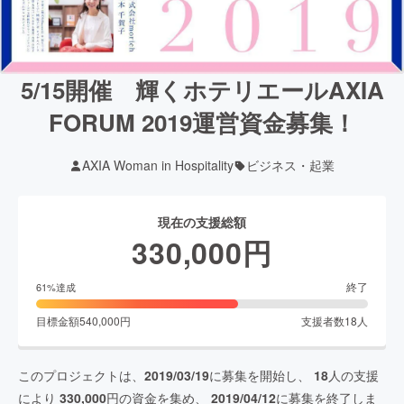
5/15開催 輝くホテリエールAXIA
FORUM 2019運営資金募集！
AXIA Woman in Hospitality
ビジネス・起業
現在の支援総額
330,000
円
終了
61
%達成
目標金額
540,000
円
支援者数
18
人
このプロジェクトは、
2019/03/19
に募集を開始し、
18
人の支援
により
330,000
円の資金を集め、
2019/04/12
に募集を終了しま