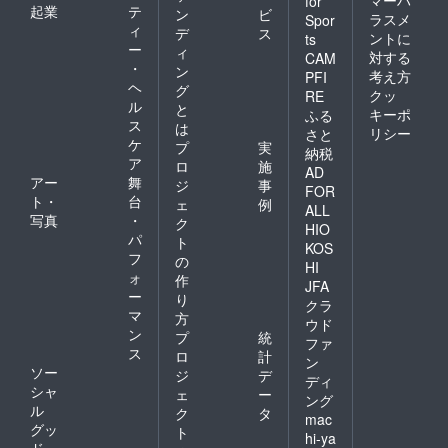
マーハ
for
起業
テ
ン
ビ
ラスメ
Spor
ィ
デ
ス
ントに
ts
ー
ィ
対する
CAM
・
ン
考え方
PFI
ヘ
グ
クッ
RE
ル
と
キーポ
ふる
ス
は
リシー
さと
ケ
プ
実
納税
ア
ロ
施
AD
アー
舞
ジ
事
FOR
ト・
台
ェ
例
ALL
写真
・
ク
HIO
パ
ト
KOS
フ
の
HI
ォ
作
JFA
ー
り
クラ
マ
方
ウド
ン
プ
統
ファ
ス
ロ
計
ン
ソー
ジ
デ
ディ
シャ
ェ
ー
ング
ル
ク
タ
mac
グッ
ト
hi-ya