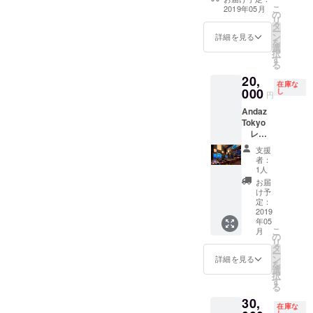
紅茶込
いているホテル
ムや社
分ほど
ジナル
京」と
こ
2019年05月
み）ｘ2
の
のレストラン利
名・ロ
を予定
カクテ
して、
リ
名様で
タ
用券おひとり様
ゴなど
してお
ルを楽
アジア
ー
合計
ン
5000円分x2枚＝
でも
詳細を見る
りま
しんだ
に初上
を
6800円
選
10,000円相当
可）
す。 ■
り、 旅
陸。 伝
択
相当 を
す
（利用期限
を
ハイ
する人
統を守
る
1組様に
2019/7/31まで）
5/15
アット
たちと
りなが
20,
お送り
をお送りいたし
イベン
セント
交わし
在庫な
らも、
000
いたし
し
ます。 また、パ
ト会場
リック
円
たり
常に新
ます。
トロンの方のお
にて、
銀座の
と、
しいも
Andaz
有効期
名前（ニック
掲載・
ご紹介
様々な
のを寛
Tokyo
間：
ネームや社名・
ご紹介
「街の
スタイ
容に受
レス
2019年
ロゴなどでも
いたし
中
ルでお
け入れ
トラ
5月20日
可）を 5/15
ます。
心」、
支援
過ごし
て進化
ン ラ
～9月30
イベント会場に
※支援
者：
「情報
いただ
してき
ンチご
日まで
1人
て、掲載・ご紹
時、必
の中
けま
た街、
利用券
（ご利
介いたします。
ず備考
お届
心」と
す。 日
銀座。
イベン
用の際
け予
※支援時、必ず備
欄にご
いう意
本初の
人々が
トに賛
定：
は事前
考欄にご希望の
希望の
味を持
モク
脈々と
同いた
2019
に雅叙
お名前をご記入
お名前
つ、
シーブ
受け継
年05
だいて
園にご
ください。 記入
をご記
「ハイ
ランド
こ
ぎ、育
月
いるア
の
希望の
のない場合は
入くだ
アット
であ
リ
んでき
ンダー
タ
お日に
CAMPFIREの
さい。
セント
る、
ー
た奥深
ズ東京
ン
ちなど
詳細を見る
ユーザー名を掲
記入の
リッ
「モク
を
い歴史
のレス
選
をご連
載いたします。
ない場
ク」
シー東
択
と文化
トラン
す
絡・ご
ご了承くださ
合は
は、 ハ
京錦糸
る
があり
利用券2
予約を
い。
CAMPF
イアッ
町」は
ます。
30,
名様合
お願い
IREの
トの新
在庫な
東京か
ハイ
計
し