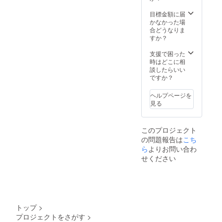
を
名・ロ
日本の
5/15
ゴなど
目標金額に届
食材を
イベン
でも
かなかった場
使った
ト会場
可）
合どうなりま
グリル
にて、
を
すか？
料理の
掲載・
5/15
数々を
ご紹介
イベン
支援で困った
ご堪能
いたし
ト会場
時はどこに相
いただ
ます。
にて、
談したらいい
けま
※支援
掲載・
ですか？
す。 都
時、必
ご紹介
会の美
ず備考
いたし
しい眺
ヘルプページを
欄にご
ます。
望とも
見る
希望の
※支援
にお楽
お名前
時、必
しみく
をご記
ず備考
ださ
このプロジェクト
入くだ
欄にご
い。 ま
の問題報告は
こち
さい。
希望の
た、パ
記入の
ら
よりお問い合わ
お名前
トロン
ない場
をご記
せください
の方の
合は
入くだ
お名前
CAMPF
さい。
（ニッ
IREの
記入の
クネー
ユー
ない場
ムや社
ザー名
合は
名・ロ
を掲載
CAMPF
ゴなど
トップ
>
いたし
IREの
でも
プロジェクトをさがす
>
ます。
ユー
可）