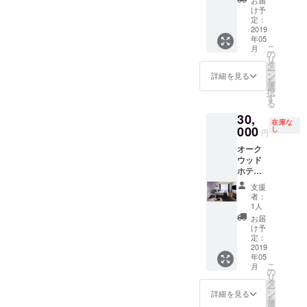
希望の
脈々と
セスも
ルで、
でのご
す） ま
有効期
け予
お名前
受け継
抜群。
ハイ
宿泊券
た、パ
定：
間：
をご記
ぎ、育
ビジネ
アット
（1組2
2019
トロン
2019年
入くだ
んでき
スでの
年05
セント
名様）
の方の
6月1日
さい。
こ
た奥深
月
ご滞在
リック
東京エ
お名前
の
～11月
記入の
リ
い歴史
はもち
流の銀
リアに
（ニッ
タ
30日
ない場
ー
と文化
ろん、
座を体
ござい
クネー
ン
（6ヶ
詳細を見る
合は
を
があり
観光の
感いた
ます 三
ムや社
選
月） 地
CAMPF
択
ます。
拠点と
だける
井ガー
名・ロ
す
域の魅
IREの
る
ハイ
しても
ホテル
デンホ
ゴなど
力をダ
ユー
アット
最適で
30,
です。
テルま
でも
イニン
ザー名
在庫な
セント
す。 ※
たは
000
可）
し
グでも
円
を掲載
リック
バック
ホテ
を
お楽し
いたし
銀座 東
オフィ
オーク
ル
5/15
みいた
ます。
京が目
スご案
ウッド
ザ セ
イベン
だける
ご了承
指すの
内の開
ホテル
レス
ト会場
アン
くださ
は、 訪
催日時
＆ア
ティン
にて、
ダーズ
支援
い。
れた
につい
パート
銀座 1
掲載・
東京で
者：
人々が
ては
メンツ
泊ご宿
ご紹介
1人
は、 新
銀座の
追って
新大阪
泊券 3
いたし
鮮で旬
お届
魅力を
候補日
（ご朝
組6名様
ます。
け予
な地元
知り、
をご連
食付
※ご朝食
定：
※支援
の厳選
感じ、
絡いた
き）1泊
2019
は含ま
時、必
食材や
そして
年05
しま
ご宿泊
れずお
ず備考
調理方
こ
月
体験す
す。
券 １
部屋で
の
欄にご
法にこ
リ
る拠点
組２名
のご宿
タ
希望の
だわ
ー
となる
様 利用
泊のみ
ン
お名前
詳細を見る
り、 ア
を
こと。
期間
でのご
選
をご記
ンダー