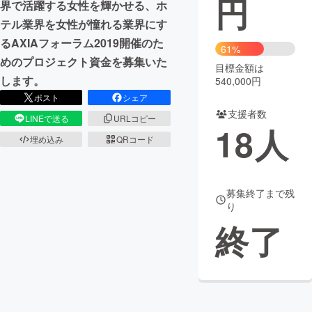
円
界で活躍する女性を輝かせる、ホ
テル業界を女性が憧れる業界にす
まちづくり・地域活性化
るAXIAフォーラム2019開催のた
61%
めのプロジェクト資金を募集いた
目標金額は
CAMPFIRE for Social Good
CAMPFIRE Creation
します。
540,000円
CAMPFIREふるさと納税
machi-ya
コミュニティ
ポスト
シェア
支援者数
LINEで送る
URLコピー
18
人
埋め込み
QRコード
募集終了まで残
り
終了