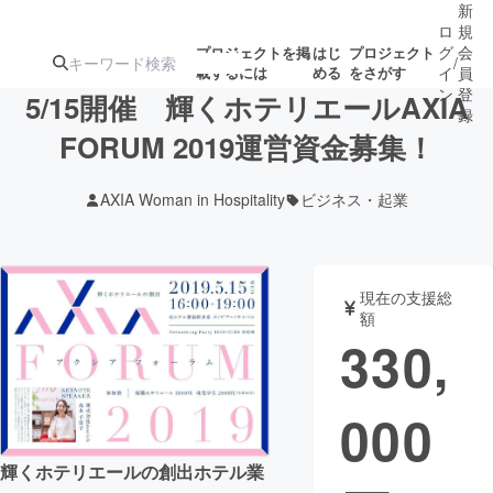
新
ロ
規
グ
会
プロジェクトを掲
はじ
プロジェクト
/
載するには
める
をさがす
イ
員
ン
登
5/15開催 輝くホテリエールAXIA
録
FORUM 2019運営資金募集！
人気のプロ
注目のリ
注目の新着プロ
募集終了が近いプ
もうすぐ公開
AXIA Woman in Hospitality
ビジネス・起業
ジェクト
ターン
ジェクト
ロジェクト
されます
アート・写真
音楽
現在の支援総
額
330,
テクノロジー・ガジェット
ゲーム・サ
000
映像・映画
書籍・雑誌
輝くホテリエールの創出ホテル業
ビジネス・起業
チャレンジ