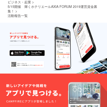
ビジネス・起業
>
ご了承
ザー名
を
くださ
5/15開催 輝くホテリエールAXIA FORUM 2019運営資金募
を掲載
5/15
い。
いたし
集！
>
イベン
ます。
ト会場
活動報告一覧
ご了承
にて、
くださ
掲載・
い。
ご紹介
いたし
ます。
※支援
時、必
ず備考
欄にご
希望の
お名前
をご記
入くだ
さい。
記入の
ない場
合は
CAMPF
IREの
ユー
ザー名
を掲載
いたし
ます。