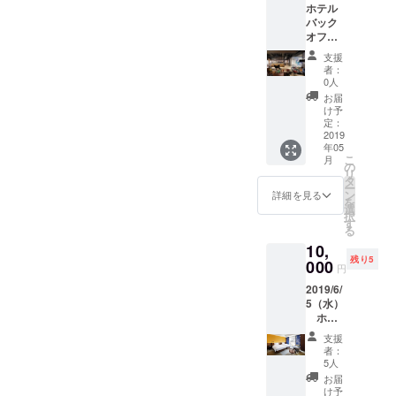
ホテル
ラウド
バック
ファン
オフィ
ディン
ス ご案
グに賛
支援
内
同いた
者：
MOXY
だいた
0人
錦糸町
パトロ
お届
のバッ
ンの方
け予
クオ
限定！
定：
フィス
2019
なかな
年05
にご招
か見る
こ
月
待！ 事
ことが
の
リ
前に決
できな
タ
ー
められ
いホテ
ン
詳細を見る
を
た日時
ルの裏
選
択
での ク
側、
す
る
ラウド
バック
10,
ファン
オフィ
残り5
ディン
000
スをご
円
グに賛
案内 い
2019/6/
同いた
たしま
5（水）
だいた
す。
ホテ
パトロ
バック
ルバッ
ンの方
オフィ
支援
クオ
限定！
スツ
者：
フィス
なかな
アー開
5人
ご案内
か見る
催日
お届
第2弾
ことが
時 ２
け予