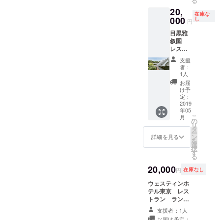
る
ご宿泊
スをご
客室は
ご紹介
20,
券 １
案内 い
シンプ
「街の
在庫な
組２名
000
たしま
し
ルにし
中
円
様 利用
す。
て機能
心」、
目黒雅
期間
バック
的。 シ
「情報
叙園
2019/12
オフィ
モンズ
の中
レスト
/31まで
スツ
のベッ
心」と
ラン
（休館
アー開
ドマッ
いう意
支援
ランチ
日・貸
催日
トレス
者：
味を持
ご利用
切・満
時 ２
1人
を採用
つ、
券 イベ
室など
０１９
し、寝
お届
「ハイ
ントに
の際は
年６月
け予
心地に
アット
賛同い
ご希望
定：
５日 １
もこだ
セント
ただい
2019
のお日
５時ス
わりま
リッ
年05
ている
にちで
タート
した。
ク」
こ
月
ホテル
はご利
の
※お時間
スタイ
は、 ハ
リ
のレス
用いた
タ
１０分
リッ
イアッ
ー
トラン
だけな
ン
ほど前
詳細を見る
シュな
トの新
を
利用券
いこと
選
にはホ
がら暖
しいラ
択
雅叙園
もござ
す
テルロ
かい雰
イフス
る
ランチ
いま
ビーに
囲気の
タイル
ブッ
20,000
す） ま
ご集合
バー・
ブラン
円
在庫なし
フェ
た、パ
をお願
ラウン
ド。
（平
ウェスティンホ
トロン
い申し
ジや ラ
「ハイ
日）＠
テル東京 レス
の方の
上げま
イブラ
アット
3400円
トラン ランチ
お名前
す。 所
リーで
セント
（コー
ご利用券 イベン
（ニッ
要時間
は一人
リック
支援者：1人
ヒー・
トに賛同いただ
クネー
は９０
でオリ
銀座 東
お届け予定：