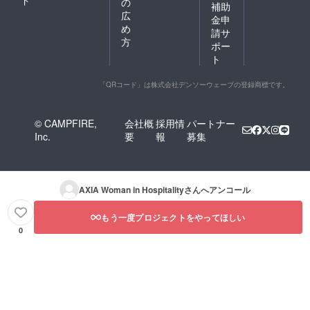
ド
の
補助
広
金申
め
請サ
方
ポー
ト
「QRコード」は株式会社デンソーウェーブの登録商標です。
© CAMPFIRE,
会社概
採用情
パートナー
Inc.
要
報
募集
AXIA Woman in Hospitality
さんへアンコール
もう一度プロジェクトをやってほしい
0