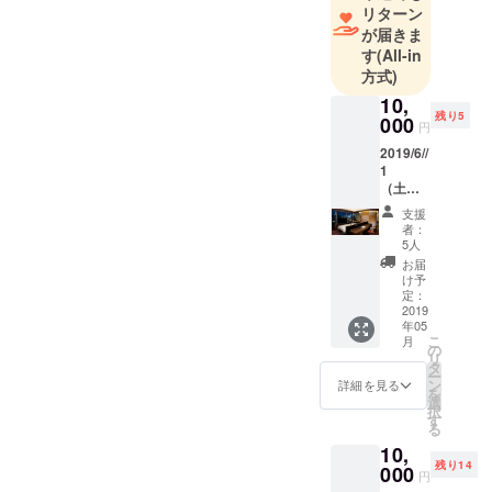
リターン
が届きま
す
(All-in
方式)
10,
残り5
000
円
2019/6//
1
（土）
開
支援
催
者：
バック
5人
オフィ
お届
ス ツ
け予
アー第1
定：
弾 ハイ
2019
年05
アット
こ
月
セント
の
リ
リック
タ
ー
銀座の
ン
詳細を見る
を
バック
選
択
オフィ
す
る
スツ
10,
アーに
残り14
ご招
000
円
待！ ク