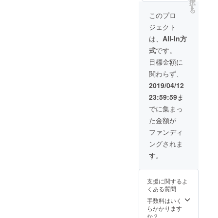
択
初めて
2019/9/
案内で
す
入くだ
ズ 東京
る
の方も
30まで
す。 利
さい。
このプロ
ならで
リピー
（休館
用期
記入の
はの驚
ジェクト
ターの
日・貸
間
ない場
きと感
方も、
切・満
2019/9/
合は
は、
All-In方
動に満
肩ひじ
室など
30まで
CAMPF
ちたダ
式
です。
張らな
の際は
（休館
IREの
イニン
い自分
ご希望
日・貸
ユー
目標金額に
グ を提
らしい
のお日
切・満
ザー名
供しま
関わらず、
スタイ
にちで
室など
を掲載
す。 ■
ルで、
はご利
の際は
いたし
2019/04/12
ザ タ
ハイ
用いた
ご希望
ます。
ヴァン
23:59:59
ま
アット
だけな
のお日
ご了承
グリル
セント
いこと
にちで
くださ
でに集まっ
＆ラウ
リック
もござ
はご利
い。
ンジ
た金額が
流の銀
いま
用いた
51Fのメ
座を体
す） ま
だけな
ファンディ
インダ
感いた
た、パ
いこと
イニン
ングされま
だける
トロン
もござ
グ、ザ
ホテル
の方の
いま
す。
タヴァ
です。
お名前
す） ま
ン グリ
（ニッ
た、パ
ル＆ラ
クネー
トロン
ウンジ
支援に関するよ
ムや社
の方の
では、
くある質問
名・ロ
お名前
東京の
ゴなど
（ニッ
手数料はいく
絶景を
でも
クネー
らかかります
眺めな
可）
ムや社
か？
がら、