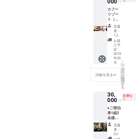
000
いたし
ユー
円
しいラ
らJRで
アット
10,432
ま
ザー名
イフス
約9分の
セント
カフー
円相当
す。）
を掲載
タイル
錦糸町
リック
リゾー
をお送
また、
いたし
ブラン
駅から
銀座 東
ト（ご
りいた
パトロ
ます。
ド。
徒歩5分
京が目
朝食付
しま
ンの方
ご了承
支援
「ハイ
の場所
指すの
き）1
す。 51
のお名
者：
くださ
アット
に位置
は、 訪
泊 ご
階の
1人
前
い。
セント
してい
れた
宿泊
「ザ タ
（ニッ
お届
リック
ます。
人々が
券 １
ヴァ
け予
クネー
銀座 東
羽田空
銀座の
組２名
ン グ
定：
ムや社
京」と
港や東
魅力を
様 利用
2019
リル＆
名・ロ
して、
京ディ
知り、
年05
期間
ラウン
ゴなど
アジア
こ
ズニー
月
感じ、
2019/9/
ジ（The
の
でも
に初上
リ
リゾー
そして
30まで
Tavern
タ
可）
陸。 伝
ー
トへは
体験す
（休館
– Grill &
ン
詳細を見る
を
統を守
を
錦糸町
る拠点
日・貸
Lounge
選
5/15
りなが
択
駅から
となる
切・満
）」 で
す
イベン
らも、
る
シャト
こと。
室など
のラン
ト会場
常に新
ルバス
初めて
30,
の際は
チセッ
にて、
在庫な
しいも
が運行
の方も
ご希望
000
ト（4
し
掲載・
円
のを寛
してお
リピー
のお日
コー
ご紹介
容に受
り、 鉄
ターの
●ご宿泊
にちで
ス）
いたし
け入れ
道や空
方も、
券1組2
はご利
4200円
ます。
て進化
路での
肩ひじ
名様
用いた
（税サ
※支援
してき
移動や
張らな
賛同い
だけな
込5216
時、必
支援
た街、
主要観
い自分
ただい
いこと
円）、2
者：
ず備考
銀座。
光地へ
らしい
ている
もござ
名様ご
3人
欄にご
人々が
のアク
スタイ
ホテル
いま
招待 ・
お届