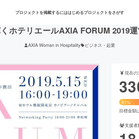
プロジェクトを掲載するには
はじめる
プロジェクトをさがす
輝くホテリエールAXIA FORUM 201
AXIA Woman in Hospitality
ビジネス・起業
注目のリターン
注目の新着プロジェクト
募集終了が近いプロジェクト
も
現在の
音楽
舞台・パフォーマンス
33
ゲーム・サービス開発
フード・飲食店
61%
書籍・雑誌出版
アニメ・漫画
目標金額は5
支援者
チャレンジ
ビューティー・ヘルスケ
18