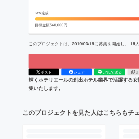
61
%達成
目標金額
540,000
円
このプロジェクトは、
2019/03/19
に募集を開始し、
18
ポスト
シェア
LINEで送る
U
輝くホテリエールの創出ホテル業界で活躍する女性
集いたします。
このプロジェクトを見た人はこちらもチ