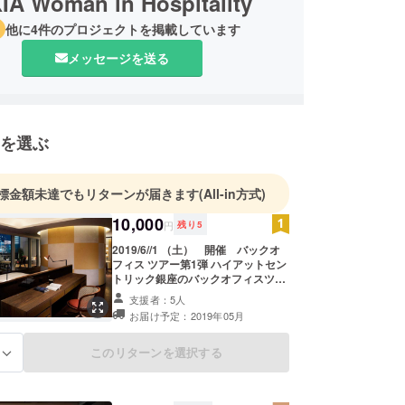
IA Woman in Hospitality
他に4件のプロジェクトを掲載しています
メッセージを送る
を選ぶ
標金額未達でもリターンが届きます
(All-in方式)
10,000
円
残り
5
2019/6//1 （土） 開催 バックオ
フィス ツアー第1弾 ハイアットセン
トリック銀座のバックオフィスツ
アーにご招待！ クラウドファンディ
支援者：5人
ングに賛同いただいた パトロンの方
お届け予定：2019年05月
限定！ なかなか見ることができない
ホテルの裏側、バックオフィスをご
案内 いたします。 バックオフィス
このリターンを選択する
る
ツアー開催日時 ２０１９年６月１
日 １５時スタート ※お時間１０分ほ
ど前にはホテルロビーにご集合をお