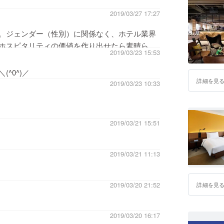
2019/03/27 17:27
。ジェンダー（性別）に関係なく、ホテル業界
ホスピタリティの価値を作り出せたら素晴らし
2019/03/23 15:53
て男性のみなさんもお互いの才能を知り手を取
す。
^0^)／
詳細を見
2019/03/23 10:33
2019/03/21 15:51
2019/03/21 11:13
2019/03/20 21:52
詳細を見
2019/03/20 16:17