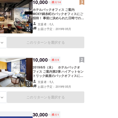
願い申し上げます。 所要時間は９０
10,000
円
残り
14
分ほどを予定しております。 ■ハイ
アットセントリック銀座のご紹介
ホテルバックオフィス ご案内
「街の中心」、「情報の中心」とい
MOXY錦糸町のバックオフィスにご
う意味を持つ、 「ハイアット セン
招待！ 事前に決められた日時での
トリック」は、 ハイアットの新しい
クラウドファンディングに賛同いた
支援者：0人
ライフスタイルブランド。 「ハイ
だいた パトロンの方限定！ なかな
お届け予定：2019年05月
アット セントリック 銀座 東京」と
か見ることができないホテルの バッ
して、アジアに初上陸。 伝統を守り
クオフィスをご案内 いたします。
ながらも、常に新しいものを寛容に
■MOXY錦糸町のご紹介 モクシーは
このリターンを選択する
る
受け入れて進化してきた街、銀座。
都会的なデザインに、 フレンドリー
人々が脈々と受け継ぎ、育んできた
な雰囲気をあわせもつ新しいコンセ
奥深い歴史と文化があります。 ハイ
プトのホテルです。 客室はシンプル
アット セントリック 銀座 東京が目
にして機能的。 シモンズのベッド
10,000
指すのは、 訪れた人々が銀座の魅力
マットレスを採用し、寝心地にもこ
円
残り
5
を知り、感じ、 そして体験する拠点
だわりました。 スタイリッシュなが
2019/6/5（水） ホテルバックオ
となること。 初めての方もリピー
ら暖かい雰囲気のバー・ラウンジや
フィス ご案内第2弾 ハイアットセン
ターの方も、肩ひじ張らない自分ら
ライブラリーでは一人でオリジナル
トリック銀座のバックオフィスにご
しいスタイルで、ハイアット セント
カクテルを楽しんだり、 旅する人た
招待！ クラウドファンディングに賛
リック流の銀座を体感いただけるホ
ちと交わしたりと、 様々なスタイル
支援者：5人
同いただいた パトロンの方限定！
テルです。
でお過ごしいただけます。 日本初の
お届け予定：2019年05月
なかなか見ることができないホテル
モクシーブランドである、「モク
の裏側、バックオフィスをご案内 い
シー東京錦糸町」は 東京からJRで
たします。 バックオフィスツアー開
このリターンを選択する
る
約9分の錦糸町駅から徒歩5分の場所
催日時 ２０１９年６月５日 １５
に位置しています。 羽田空港や東京
時スタート ※お時間１０分ほど前に
ディズニーリゾートへは 錦糸町駅か
はホテルロビーにご集合をお願い申
らシャトルバスが運行しており、 鉄
し上げます。 所要時間は９０分ほど
30,000
道や空路での移動や主要観光地への
円
残り
1
を予定しております。 ■ハイアット