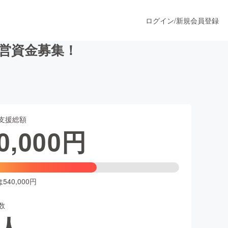
ログイン
/
新規会員登録
9運営資金募集！
うすぐ公開されます
支援総額
プロダクト
0,000
円
ファッション
スポーツ
40,000円
数
ア
ソーシャルグッド
人