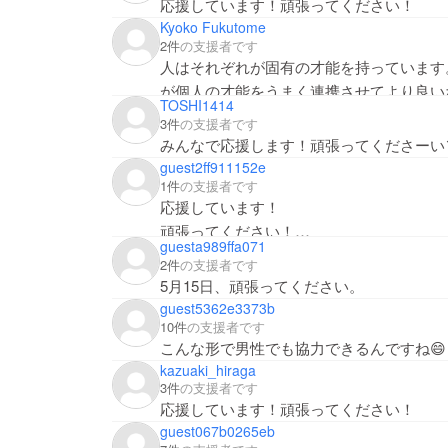
応援しています！頑張ってください！
Kyoko Fukutome
2件
の支援者です
人はそれぞれが固有の才能を持っています
が個人の才能をうまく連携させてより良い
TOSHI1414
いですね。それには女性のみなさん、そし
3件
の支援者です
りあいましょう。微力ながら応援していま
みんなで応援します！頑張ってくださーい＼(
guest2ff911152e
1件
の支援者です
応援しています！
頑張ってください！
guesta989ffa071
若い方々の活躍の場が広がることは
2件
の支援者です
とても良いと思います。
5月15日、頑張ってください。
guest5362e3373b
10件
の支援者です
こんな形で男性でも協力できるんですね😄
kazuaki_hiraga
3件
の支援者です
応援しています！頑張ってください！
guest067b0265eb