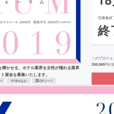
募集終
CAMPFIRE for Social Good
CAMPFIRE Creation
終
CAMPFIREふるさと納税
machi-ya
コミュニティ
このプロジェ
330,000
円の
を輝かせる、ホテル業界を女性が憧れる業界
ェクト資金を募集いたします。
ピー
埋め込み
QRコード