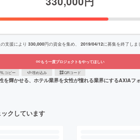
330,000
円
人の支援により
330,000
円の資金を集め、
2019/04/12
に募集を終了しま
もう一度プロジェクトをやってほしい
RLコピー
埋め込み
QRコード
を輝かせる、ホテル業界を女性が憧れる業界にするAXIAフォ
ェックしています