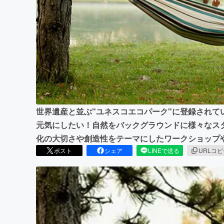
まちづくり・地域活性化
世界遺産と並ぶ"ユネスコエコパーク"に登録されて
元気にしたい！自然をバックグラウンドに様々なス
化の大切さや創造性をテーマにしたワークショップ
ポスト
シェア
LINEで送る
URLコ