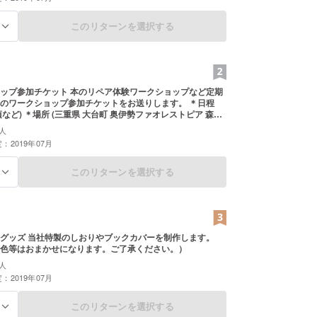
このリターンを選択する
る
ップ参加チケット 本のリペア体験ワークショップなど定期
のワークショップ参加チケットをお送りします。 ＊日程
月頃など) ＊場所 (三重県 大台町 奥伊勢ファオレストピア 森の
定員10名 ＊交通費や滞在費については自己負担となります。
人
ださい。
：2019年07月
このリターンを選択する
る
グッズ 当社特製のしおりやブックカバーを制作します。
色等はおまかせになります。ご了承ください。）
人
：2019年07月
このリターンを選択する
る