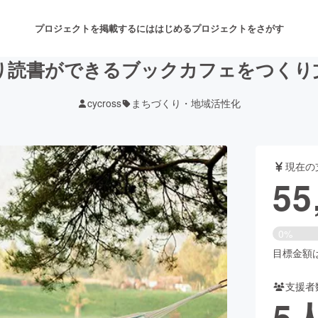
プロジェクトを掲載するには
はじめる
プロジェクトをさがす
り読書ができるブックカフェをつくり
cycross
まちづくり・地域活性化
注目のリターン
注目の新着プロジェクト
募集終了が近いプロジェクト
も
現在の
音楽
舞台・パフォーマンス
55
ゲーム・サービス開発
フード・飲食店
0%
書籍・雑誌出版
アニメ・漫画
目標金額は8
支援者
チャレンジ
ビューティー・ヘルスケ
5