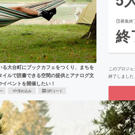
募集終
CAMPFIRE for Social Good
CAMPFIRE Creation
終
CAMPFIREふるさと納税
machi-ya
コミュニティ
いる大台町にブックカフェをつくり、まちを
このプロジェ
タイルで読書できる空間の提供とアナログ文
終了しました
やイベントを開催したい！
ピー
埋め込み
QRコード