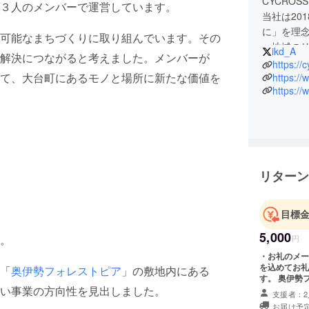
CYCRO
３人のメンバーで運営しています。
当社は201
に」を理
可能なまちづくりに取り組んでいます。その
・地域の
ikd_A
解決につながると考えました。メンバーが
・町内外
https://c
て、大台町にあるモノと場所に新たな価値を
・各種イ
https://
https:/
・行政と
など、都
に取り組
リターン
目標
5,000
。
円
・お礼のメー
を込めてお礼
「
奥伊勢フォレストピア
」の敷地内にある
す。 奥伊勢
い事業の方向性を見出しました。
回分）をお送
支援者：2
お届け予定