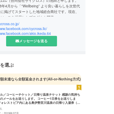
SS,LLC（合同会社サイクロス）の池田と申します。
8年4月から「“Wellbeing” より良い暮らしを次世代
念に掲げてスタートした地域総合商社です。現在、
リソースを活用したプロダクト開発
事業所の企画、営業、販促サポート
ycross.co.jp/
ベントやコンテンツの開発
www.facebook.com/cycross.llc/
/www.facebook.com/akio.ikeda.64
連携した観光マネジメント
市と地域との新しい関係を構築しながら経済活性化
メッセージを送る
んでいます。
を選ぶ
金額未達なら全額返金されます
(All-or-Nothing方式)
ル／コーヒーチケット／日帰り温泉チケット 感謝の気持ち
のメールをお送りします。 コーヒー1日券をお送りしま
フォレストピア内にある奥伊勢宮川温泉の日帰り入湯券（1
りします。
人
：2019年07月