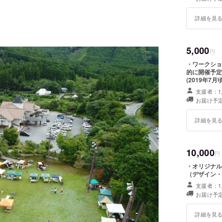
詳細を見
5,000
円
・ワークショ
的に開催予定
(2019年7
国工房) ＊
支援者：1
予めご了承く
お届け予定
詳細を見
10,000
円
・オリジナル
（デザイン・
支援者：1
お届け予定
詳細を見