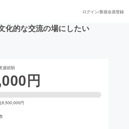
ログイン
/
新規会員登録
文化的な交流の場にしたい
うすぐ公開されます
支援総額
プロダクト
,000
円
ファッション
スポーツ
,500,000円
数
ア
ソーシャルグッド
人