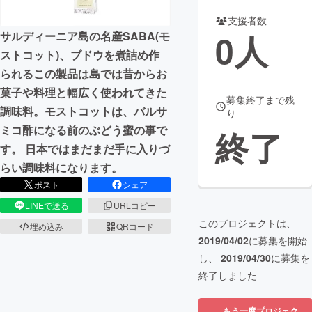
支援者数
まちづくり・地域活性化
0
人
サルディーニア島の名産SABA(モ
ストコット)、ブドウを煮詰め作
CAMPFIRE for Social Good
CAMPFIRE Creation
られるこの製品は島では昔からお
CAMPFIREふるさと納税
machi-ya
コミュニティ
菓子や料理と幅広く使われてきた
募集終了まで残
調味料。モストコットは、バルサ
り
ミコ酢になる前のぶどう蜜の事で
終了
す。 日本ではまだまだ手に入りづ
らい調味料になります。
ポスト
シェア
LINEで送る
URLコピー
このプロジェクトは、
埋め込み
QRコード
2019/04/02
に募集を開始
し、
2019/04/30
に募集を
終了しました
もう一度プロジェク