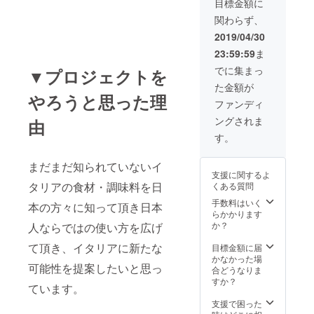
目標金額に
関わらず、
2019/04/30
23:59:59
ま
でに集まっ
▼プロジェクトを
た金額が
やろうと思った理
ファンディ
ングされま
由
す。
まだまだ知られていないイ
支援に関するよ
タリアの食材・調味料を日
くある質問
手数料はいく
本の方々に知って頂き日本
らかかります
か？
人ならではの使い方を広げ
て頂き、イタリアに新たな
目標金額に届
かなかった場
可能性を提案したいと思っ
合どうなりま
すか？
ています。
支援で困った