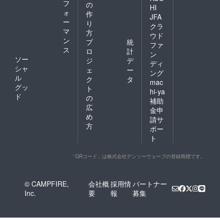
フ
の
HI
ォ
作
JFA
ー
り
クラ
マ
方
ウド
ン
プ
統
ファ
ス
ロ
計
ン
ソー
ジ
デ
ディ
シャ
ェ
ー
ング
ル
ク
タ
mac
グッ
ト
hi-ya
ド
の
補助
広
金申
め
請サ
方
ポー
ト
「QRコード」は株式会社デンソーウェーブの登録商標です。
© CAMPFIRE,
会社概
採用情
パートナー
Inc.
要
報
募集