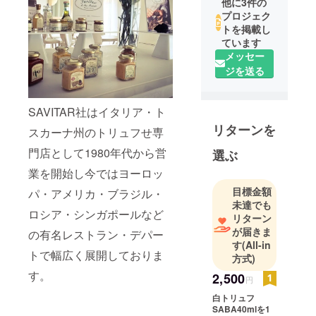
他に3件の
プロジェク
トを掲載し
ています
メッセー
ジを送る
SAVITAR社はイタリア・ト
リターンを
スカーナ州のトリュフせ専
門店として1980年代から営
選ぶ
業を開始し今ではヨーロッ
目標金額
パ・アメリカ・ブラジル・
未達でも
ロシア・シンガポールなど
リターン
が届きま
の有名レストラン・デパー
す
(All-in
トで幅広く展開しておりま
方式)
す。
2,500
円
白トリュフ
SABA40mlを1