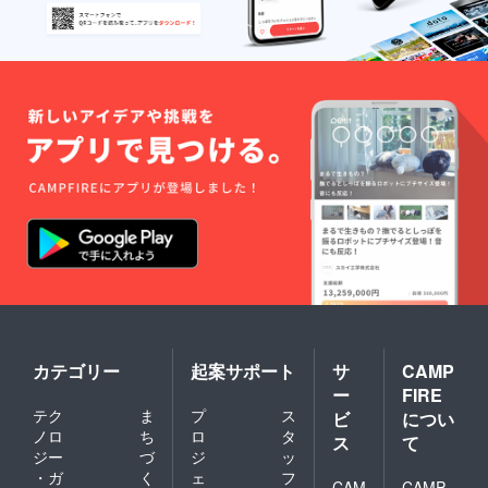
カテゴリー
起案サポート
サ
CAMP
ー
FIRE
テク
ま
プ
ス
ビ
につい
ノロ
ち
ロ
タ
ス
て
ジー
づ
ジ
ッ
・ガ
く
ェ
フ
CAM
CAMP