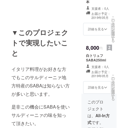
本
支援者：0人
お届け予定：
こ
2019年05月
の
リ
タ
ー
ン
詳細を見る
▼このプロジェク
を
選
択
す
る
トで実現したいこ
8,000
円
と
白トリュフ
SABA250ml
支援者：0人
イタリア料理がお好きな方
お届け予定：
こ
2019年05月
でもこのサルディーニァ地
の
リ
タ
ー
方特産のSABAは知らない方
ン
詳細を見る
を
選
が多いと思います。
択
す
る
このプロ
是非この機会にSABAを使い
ジェクト
サルディーニァの味を知っ
は、
All-In方
式
です。
て頂きたい。