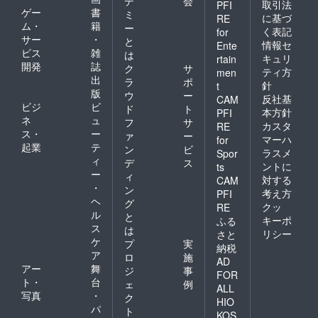
デ
会
取引法
PFI
ゲー
書
ミ
に基づ
RE
ム・
籍
ー
く表記
for
サー
・
と
情報セ
Ente
ビス
雑
は
キュリ
rtain
開発
誌
ク
サ
ティ方
men
出
ラ
ポ
針
t
版
ウ
ー
反社基
CAM
ビジ
ビ
ド
ト
本方針
PFI
ネ
ュ
フ
サ
カスタ
RE
ス・
ー
ァ
ー
マーハ
for
起業
テ
ン
ビ
ラスメ
Spor
ィ
デ
ス
ントに
ts
ー
ィ
対する
CAM
・
ン
考え方
PFI
ヘ
グ
クッ
RE
ル
と
キーポ
ふる
ス
は
リシー
さと
ケ
プ
実
納税
ア
ロ
施
AD
アー
舞
ジ
事
FOR
ト・
台
ェ
例
ALL
写真
・
ク
HIO
パ
ト
KOS