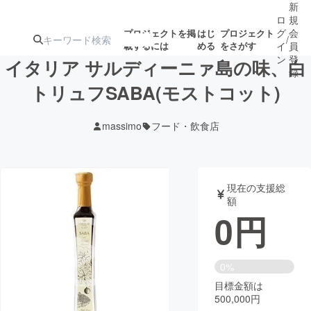
新
ロ
規
グ
会
プロジェクトを掲
はじ
プロジェクト
/
載するには
める
をさがす
イ
員
ン
登
イタリア サルディーニァ島の味、白
録
トリュフSABA(モストコット)
人気のプロ
注目のリ
注目の新着プロ
募集終了が近いプ
もうすぐ公開
massimo
フード・飲食店
ジェクト
ターン
ジェクト
ロジェクト
されます
アート・写真
音楽
現在の支援総
額
0
円
テクノロジー・ガジェット
ゲーム・サ
映像・映画
書籍・雑誌
0%
目標金額は
500,000円
ビジネス・起業
チャレンジ