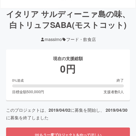
イタリア サルディーニァ島の味、
白トリュフSABA(モストコット)
massimo
フード・飲食店
現在の支援総額
0
円
終了
0
%達成
目標金額
500,000
円
支援者数
0
人
このプロジェクトは、
2019/04/02
に募集を開始し、
2019/04/30
に募集を終了しました
もう一度プロジェクトをやってほしい