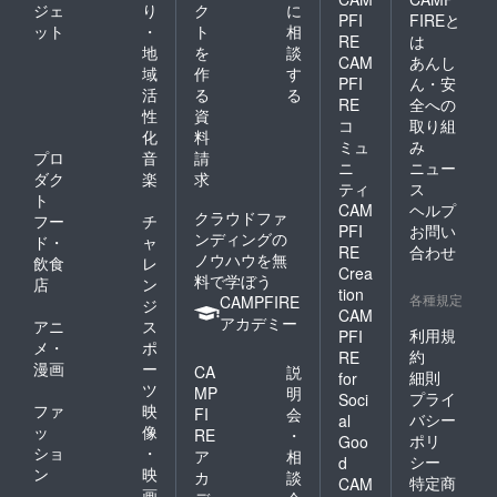
ジェ
り
ク
に
PFI
FIREと
ット
・
ト
相
RE
は
地
を
談
CAM
あんし
域
作
す
PFI
ん・安
活
る
る
RE
全への
性
資
コ
取り組
化
料
ミュ
み
プロ
音
請
ニ
ニュー
ダク
楽
求
ティ
ス
ト
CAM
ヘルプ
クラウドファ
フー
チ
PFI
お問い
ンディングの
ド・
ャ
RE
合わせ
ノウハウを無
飲食
レ
Crea
料で学ぼう
店
ン
tion
各種規定
CAMPFIRE
ジ
CAM
アカデミー
アニ
ス
利用規
PFI
メ・
ポ
約
RE
漫画
ー
CA
説
細則
for
ツ
MP
明
プライ
Soci
ファ
映
FI
会
バシー
al
ッ
像
RE
・
ポリ
Goo
ショ
・
ア
相
シー
d
ン
映
カ
談
特定商
CAM
画