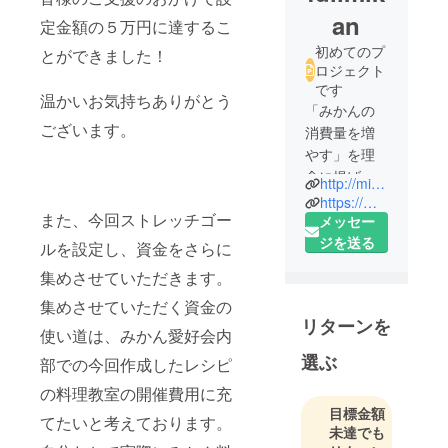
an
定金額の５万円に達するこ
初めてのプ
とができました！
ロジェクト
です
温かいお気持ちありがとう
「みかんの
ございます。
消費量を増
やす」を理
念に掲げる
http://mikanclubuticu.wixsite.com/mikanclub
東大みかん
https://m.facebook.com/colorful.fruits.labo/
また、今回ストレッチゴー
愛好会と
メッセー
「フルーツ
ジを送る
ルを設定し、資金をさらに
で毎日の生
集めさせていただきます。
活をもっと
集めさせていただく資金の
カラフル
リターンを
に！」を
使い道は、みかん愛好会内
モットーに
選ぶ
部での今回作成したレシピ
するカラフ
の料理教室の開催費用に充
ル・フルー
目標金額
ツLaboが
てたいと考えております。
未達でも
タッグを組