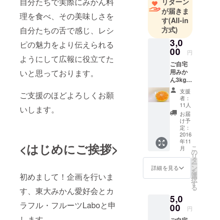
自分たちで実際にみかん料
リターン
み、お手軽
が届きま
理を食べ、その美味しさを
みかんレシ
す
(All-in
ピの開発と
自分たちの舌で感じ、レシ
方式)
いう普及に
3,0
ピの魅力をより伝えられる
よりみかん
00
円
ようにして広報に役立てた
movementを
ご自宅
起こすこと
いと思っております。
用みか
ん3kg ※
を目指しま
ご自宅
支援
す！
ご支援のほどよろしくお願
用みか
者：
んと
11人
いします。
は、み
お届
かんの
け予
大きさ
定：
が大小
2016
年11
あった
<はじめにご挨拶>
こ
月
り 少し
の
リ
傷があ
タ
ー
るもの
ン
詳細を見る
を
です。
初めまして！企画を行いま
選
択
味はキ
す
る
す、東大みかん愛好会とカ
レイな
5,0
みかん
ラフル・フルーツLaboと申
と同じ
00
円
く美味
します。
ご自宅