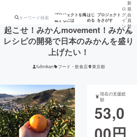
新
ロ
規
グ
会
プロジェクトを掲
はじ
プロジェクト
/
載するには
める
をさがす
イ
員
ン
登
起こせ！みかんmovement！みかん
録
レシピの開発で日本のみかんを盛り
上げたい！
人気のプロ
注目のリ
注目の新着プロ
募集終了が近いプ
もうすぐ公開
ジェクト
ターン
ジェクト
ロジェクト
されます
fullmikan
フード・飲食店
東京都
アート・写真
音楽
現在の支援総
テクノロジー・ガジェット
ゲーム・サ
額
53,0
映像・映画
書籍・雑誌
00
円
ビジネス・起業
チャレンジ