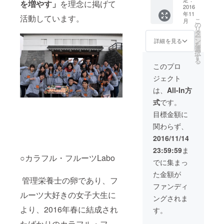
を増やす」
を理念に掲げて
が大小
2016
年11
あった
活動しています。
こ
月
り 少し
の
リ
傷があ
タ
ー
るもの
ン
詳細を見る
を
です。
選
択
味はキ
す
る
レイな
このプロ
みかん
ジェクト
と同じ
く美味
は、
All-In方
しいも
式
です。
ので
す。
目標金額に
関わらず、
2016/11/14
23:59:59
ま
○カラフル・フルーツLabo
でに集まっ
た金額が
管理栄養士の卵であり、フ
ファンディ
ルーツ大好きの女子大生に
ングされま
より、2016年春に結成され
す。
たばかりのカラフル・フ