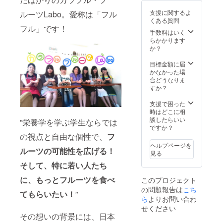
支援に関するよ
ルーツLabo。愛称は「フル
くある質問
フル」です！
手数料はいく
らかかります
か？
目標金額に届
かなかった場
合どうなりま
すか？
支援で困った
時はどこに相
談したらいい
”栄養学を学ぶ学生ならでは
ですか？
の視点と自由な個性で、
フ
ヘルプページを
ルーツの可能性を広げる！
見る
そして、特に若い人たち
に、もっとフルーツを食べ
このプロジェクト
の問題報告は
こち
てもらいたい！
”
ら
よりお問い合わ
せください
その想いの背景には、日本