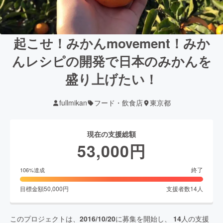
起こせ！みかんmovement！みか
んレシピの開発で日本のみかんを
盛り上げたい！
fullmikan
フード・飲食店
東京都
現在の支援総額
53,000
円
終了
106
%達成
目標金額
50,000
円
支援者数
14
人
このプロジェクトは、
2016/10/20
に募集を開始し、
14
人の支援