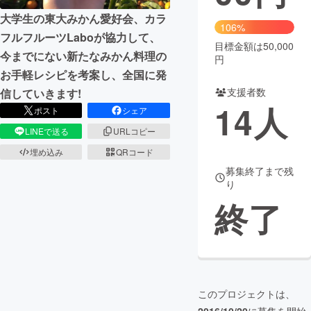
大学生の東大みかん愛好会、カラ
まちづくり・地域活性化
106%
フルフルーツLaboが協力して、
目標金額は50,000
今までにない新たなみかん料理の
円
CAMPFIRE for Social Good
CAMPFIRE Creation
お手軽レシピを考案し、全国に発
CAMPFIREふるさと納税
machi-ya
コミュニティ
支援者数
信していきます!
14
人
ポスト
シェア
LINEで送る
URLコピー
埋め込み
QRコード
募集終了まで残
り
終了
このプロジェクトは、