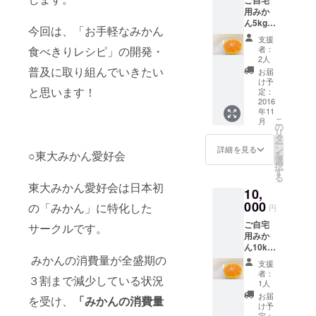
しいも
用みか
ので
ん5kg ※
す。
今回は、「お手軽なみかん
ご自宅
支援
用みか
食べきりレシピ」の開発・
者：
んと
2人
は、み
普及に取り組んでいきたい
お届
かんの
け予
と思います！
大きさ
定：
が大小
2016
年11
あった
こ
月
り 少し
の
リ
傷があ
タ
ー
るもの
ン
詳細を見る
○東大みかん愛好会
を
です。
選
択
味はキ
す
る
レイな
東大みかん愛好会は日本初
10,
みかん
と同じ
000
の「みかん」に特化した
円
く美味
ご自宅
しいも
サークルです。
用みか
ので
ん10kg
す。
みかんの消費量が全盛期の
※ご自宅
支援
用みか
者：
３割まで減少している状況
んと
1人
は、み
お届
を受け、
「みかんの消費量
かんの
け予
大きさ
定：