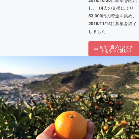
2016/10/20
に募集を開始
し、
14
人の支援により
53,000
円の資金を集め、
2016/11/14
に募集を終了
しました
もう一度プロジェク
トをやってほしい