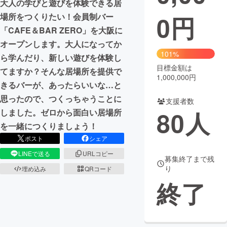
大人の学びと遊びを体験できる居
0
円
場所をつくりたい！会員制バー
まちづくり・地域活性化
「CAFE＆BAR ZERO」を大阪に
オープンします。大人になってか
CAMPFIRE for Social Good
CAMPFIRE Creation
101%
ら学んだり、新しい遊びを体験し
CAMPFIREふるさと納税
machi-ya
コミュニティ
目標金額は
てますか？そんな居場所を提供で
1,000,000円
きるバーが、あったらいいな…と
思ったので、つくっちゃうことに
支援者数
80
人
しました。ゼロから面白い居場所
を一緒につくりましょう！
ポスト
シェア
LINEで送る
URLコピー
募集終了まで残
り
埋め込み
QRコード
終了