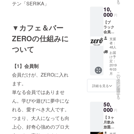
る
テン「SERIKA」
名) ※3月
のご提
10,
2日
示とお
（土）
000
名前の
円
20時〜
確認で
【ブ
22時。
入場可
▼カフェ＆バー
ラック
※2時間
能で
会員
飲み放
す。
ZEROの仕組みに
権】 ブ
題です
支援
ラック
(食べ物
者：
会員権
ついて
はご用
48人
は、年
意して
お届
会費
おりま
け予
10,000
せん) ※
定：
【1】会員制
円 １年
2019
食事の
年03
間来店
お持込
こ
月
会員だけが、ZEROに入れ
時
は自由
の
リ
チャー
です。
タ
ます。
ー
ジ料金
※入場の
ン
詳細を見る
を
無料に
際に支
選
単なる会員ではありませ
択
なりま
援画面
す
る
す。
のご提
ん。学びや遊びに夢中にな
50,
ZEROを
示とお
居場所
れる、愛すべき大人です。
000
名前の
円
として
確認で
つまり、大人になっても向
【３ヶ
通いつ
入場可
月飲み
めてく
能で
上心、好奇心強めのプロ大
放題付
ださ
す。
き会員
い！ 年
支援