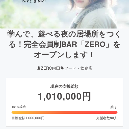
学んで、遊べる夜の居場所をつく
る！完全会員制BAR「ZERO」を
オープンします！
ZERO内田
フード・飲食店
現在の支援総額
1,010,000
円
終了
101
%達成
目標金額
1,000,000
円
支援者数
80
人