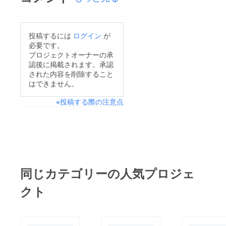
等も検討中ですので是
非遊びにきて下さい。
店長SERIKAが心を込
投稿するには
ログイン
が
めてシェーカーを振ら
必要です。
せていただきます！※
プロジェクトオーナーの承
認後に掲載されます。承認
今までご支援いただい
された内容を削除すること
ている方には、リター
はできません。
ンのお渡し方法など、
※投稿する際の注意点
ご相談のメールを1月
28日以降に差し上げま
す。もう少々お待ちく
ださいませ。引き続き
ご支援のほど、よろし
くお願い致します。
同じカテゴリーの人気プロジェ
KANSAIPRESS
クト