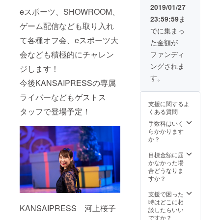
で是
2019/01/27
eスポーツ、SHOWROOM、
非！
23:59:59
ま
ゲーム配信なども取り入れ
でに集まっ
て各種オフ会、eスポーツ大
た金額が
会なども積極的にチャレン
ファンディ
ングされま
ジします！
す。
今後KANSAIPRESSの専属
ライバーなどもゲストス
支援に関するよ
タッフで登場予定！
くある質問
手数料はいく
らかかります
か？
目標金額に届
かなかった場
合どうなりま
すか？
支援で困った
時はどこに相
KANSAIPRESS 河上桜子
談したらいい
ですか？