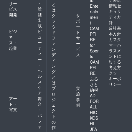
for
サー
・
と
情報セ
Ente
ビス
雑
は
キュリ
rtain
開発
誌
ク
サ
ティ方
men
出
ラ
ポ
針
t
版
ウ
ー
反社基
CAM
ビジ
ビ
ド
ト
本方針
PFI
ネ
ュ
フ
サ
カスタ
RE
ス・
ー
ァ
ー
マーハ
for
起業
テ
ン
ビ
ラスメ
Spor
ィ
デ
ス
ントに
ts
ー
ィ
対する
CAM
・
ン
考え方
PFI
ヘ
グ
クッ
RE
ル
と
キーポ
ふる
ス
は
リシー
さと
ケ
プ
実
納税
ア
ロ
施
AD
アー
舞
ジ
事
FOR
ト・
台
ェ
例
ALL
写真
・
ク
HIO
パ
ト
KOS
フ
の
HI
ォ
作
JFA
ー