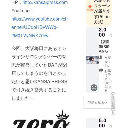
未達でも
HP：
http://kansaipress.com
リターン
YouTube：
が届きま
す
(All-in
https://www.youtube.com/ch
方式)
annel/UC0oHDvWWq-
3,0
00
2M0TVyNNK70rw
円
【店長
SERIK
今回、大阪梅田にあるオン
Aからの
自撮り
ラインサロンメンバーの有
支援
写真付
者：
志が運営していたBARが閉
きお礼
5人
メー
お届
店してしまうのを何とかし
ル】
け予
ZERO店
定：
たいと思いKANSAIPRESS
長
2019
年03
SERIK
で引き続き営業することに
こ
月
Aから
の
リ
「心か
しました！
タ
ー
らあり
ン
詳細を見る
を
がと
選
択
う！」
す
る
という
5,0
想いの
こもっ
00
円