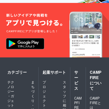
カテゴリー
起案サポート
サ
CAMP
ー
FIRE
テク
ま
プ
ス
ビ
につい
ノロ
ち
ロ
タ
ス
て
ジー
づ
ジ
ッ
・ガ
く
ェ
フ
CAM
CAMP
ジェ
り
ク
に
PFI
FIREと
ット
・
ト
相
RE
は