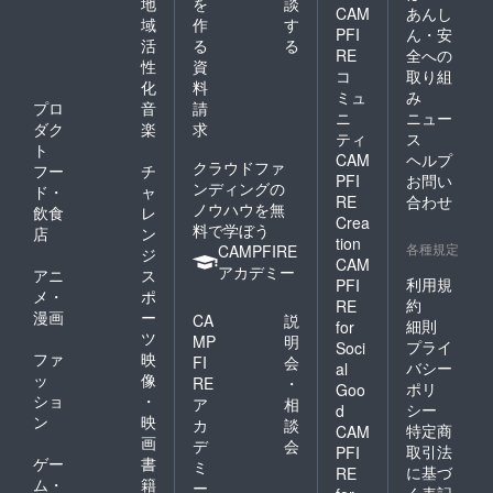
地
を
談
CAM
あんし
域
作
す
PFI
ん・安
活
る
る
RE
全への
性
資
コ
取り組
化
料
ミュ
み
プロ
音
請
ニ
ニュー
ダク
楽
求
ティ
ス
ト
CAM
ヘルプ
クラウドファ
フー
チ
PFI
お問い
ンディングの
ド・
ャ
RE
合わせ
ノウハウを無
飲食
レ
Crea
料で学ぼう
店
ン
tion
各種規定
CAMPFIRE
ジ
CAM
アカデミー
アニ
ス
利用規
PFI
メ・
ポ
約
RE
漫画
ー
CA
説
細則
for
ツ
MP
明
プライ
Soci
ファ
映
FI
会
バシー
al
ッ
像
RE
・
ポリ
Goo
ショ
・
ア
相
シー
d
ン
映
カ
談
特定商
CAM
画
デ
会
取引法
PFI
ゲー
書
ミ
に基づ
RE
ム・
籍
ー
く表記