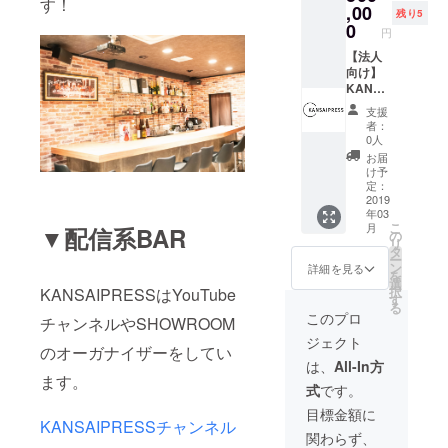
す！
KANSA
,00
残り5
IPRESS
0
円
の
YouTub
【法人
eにもス
向け】
ポン
KANSA
サー枠
IPRESS
支援
で投稿
HPバ
者：
させて
ナー広
0人
いただ
告 6ヶ
お届
きま
月間
け予
す！ 企
KANSA
定：
業広告
IPRESS
2019
年03
にぜ
のHPに
こ
月
▼配信系BAR
ひ！
御社の
の
リ
（関西
会社の
タ
ー
圏に限
バナー
ン
詳細を見る
を
りま
広告を
選
択
KANSAIPRESSはYouTube
す）
掲載し
す
る
ます。
このプロ
チャンネルやSHOWROOM
今後
ジェクト
KANSA
のオーガナイザーをしてい
IPRESS
は、
All-In方
ではイ
ます。
式
です。
ベント
盛りだ
目標金額に
KANSAIPRESSチャンネル
くさん
関わらず、
ですの