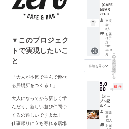
たメッ
【CAFE
セージ
&BAR
を送ら
ZEROオ
せてい
リジナ
ただき
支援
ルTシャ
ます！
者：
ツ】 オ
投げ銭
5人
リジナ
感覚で
お届
ルZERO
▼このプロジェク
支援し
け予
Tシャツ
ていた
定：
これを
2019
だける
トで実現したいこ
年03
着て来
と嬉し
こ
月
店すれ
いで
の
と
リ
ば特別
す！
タ
ー
感が味
ン
詳細を見る
を
わえる
選
択
アイテ
す
「大人が本気で学んで遊べ
る
ムで
5,0
す！ 配
る居場所をつくる！」
残り8
送につ
00
円
いて：
【オー
住所・
大人になってから新しく学
プン記
電話番
念イベ
んだり、新しい遊び仲間つ
号・お
ント参
名前、T
支援
くるの難しいですよね！
加権利
シャツ
者：
(2時間
のサイ
12人
仕事帰りに立ち寄れる居場
飲み放
ズをお
お届
題付