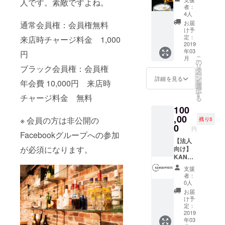
人です。素敵ですよね。
権】 ブ
間費含
者：
ラック
む
4人
会員権
（2019
お届
通常会員権：会員権無料
と3ヶ月
年3月1
け予
飲み放
日～
定：
来店時チャージ料金 1,000
題付き
2019
2020年
年03
プレミ
円
2月末ま
こ
月
アムリ
で） ク
の
リ
ブラック会員権：会員権
ター
ラファ
タ
ー
ン！ ３
ン特典
ン
詳細を見る
年会費 10,000円 来店時
を
月から
として
選
択
５月末
初回来
す
チャージ料金 無料
る
まで飲
店時に
100
み放
店長
題！ 通
,00
SERIK
※ 会員の方は非公開の
残り5
いつめ
Aのスペ
0
円
てくだ
Facebookグループへの参加
シャル
さい！
【法人
オリジ
が必須になります。
年間費
向け】
ナルカ
含む
KANSA
クテル
（2019
IPRESS
１杯
支援
年3月1
取材
サービ
者：
日～
記事
スしま
0人
2020年
KANSA
す！
お届
2月末ま
IPRESS
け予
で）
取材ク
定：
ルーが
2019
年03
御社の