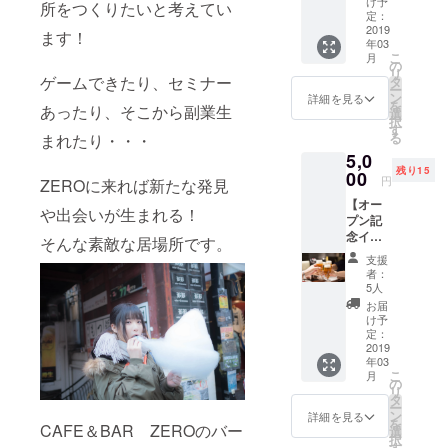
しらせ
け予
所をつくりたいと考えてい
き)】
くださ
定：
オープ
2019
い。
ます！
年03
ン記念
「備考
こ
月
イベン
欄にご
の
リ
トに参
ゲームできたり、セミナー
記載く
タ
ー
加でき
ださ
ン
詳細を見る
を
あったり、そこから副業生
る権利
い」
選
択
(限定20
す
る
まれたり・・・
名) ※3月
5,0
1日
残り15
（金）
00
円
ZEROに来れば新たな発見
20時〜
【オー
22時。
や出会いが生まれる！
プン記
※2時間
念イベ
飲み放
そんな素敵な居場所です。
ント参
題です
支援
加権利
(食べ物
者：
(2時間
はご用
5人
飲み放
意して
お届
題付
おりま
け予
き)】
せん) ※
定：
オープ
2019
食事の
年03
ン記念
お持込
こ
月
イベン
は自由
の
リ
トに参
です。
タ
ー
加でき
※入場の
ン
詳細を見る
を
CAFE＆BAR ZEROのバー
る権利
際に支
選
択
(限定20
援画面
す