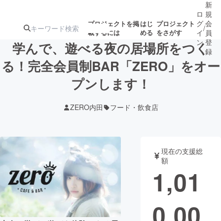
新
ロ
規
グ
会
プロジェクトを掲
はじ
プロジェクト
/
載するには
める
をさがす
イ
員
ン
登
学んで、遊べる夜の居場所をつく
録
る！完全会員制BAR「ZERO」をオー
プンします！
人気のプロ
注目のリ
注目の新着プロ
募集終了が近いプ
もうすぐ公開
ジェクト
ターン
ジェクト
ロジェクト
されます
ZERO内田
フード・飲食店
アート・写真
音楽
現在の支援総
テクノロジー・ガジェット
ゲーム・サ
額
1,01
映像・映画
書籍・雑誌
0,00
ビジネス・起業
チャレンジ