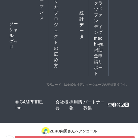
り
クラ
マ
方
ウド
ン
プ
統
ファ
ス
ロ
計
ン
ソー
ジ
デ
ディ
シャ
ェ
ー
ング
ル
ク
タ
mac
グッ
ト
hi-ya
ド
の
補助
広
金申
め
請サ
方
ポー
ト
「QRコード」は株式会社デンソーウェーブの登録商標です。
© CAMPFIRE,
会社概
採用情
パートナー
Inc.
要
報
募集
ZERO内田
さんへアンコール