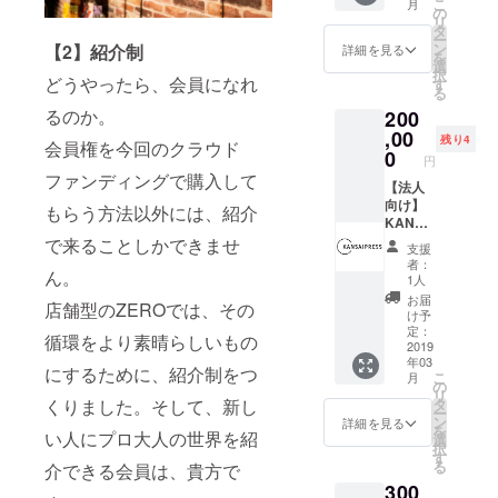
こ
月
会社の
の
リ
紹介記
タ
ー
事を作
ン
【2】紹介制
詳細を見る
を
成しま
選
択
す！ も
どうやったら、会員になれ
す
る
ちろん
るのか。
200
KANSA
IPRESS
,00
残り4
会員権を今回のクラウド
のHPに
0
円
スポン
ファンディングで購入して
サー枠
【法人
で掲載
向け】
もらう方法以外には、紹介
させて
KANSA
いただ
IPRESS
で来ることしかできませ
支援
きま
者：
ん。
す！ 企
YouTub
1人
業広告
e動画
お届
店舗型のZEROでは、その
にぜ
KANSA
け予
ひ！
IPRESS
定：
循環をより素晴らしいもの
（関西
取材ク
2019
年03
圏に限
ルーが
にするために、紹介制をつ
こ
月
りま
御社の
の
リ
す）
会社の
くりました。そして、新し
タ
ー
紹介動
ン
詳細を見る
を
い人にプロ大人の世界を紹
画を作
選
択
成しま
す
る
介できる会員は、貴方で
す！ も
300
ちろん