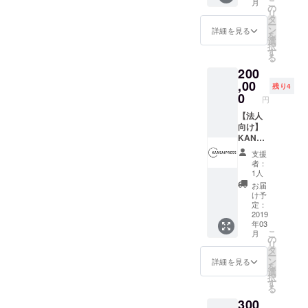
こ
月
会社の
の
リ
紹介記
タ
ー
事を作
ン
詳細を見る
を
成しま
選
択
す！ も
す
る
ちろん
200
KANSA
IPRESS
,00
残り4
のHPに
0
円
スポン
サー枠
【法人
で掲載
向け】
させて
KANSA
いただ
IPRESS
支援
きま
者：
す！ 企
YouTub
1人
業広告
e動画
お届
にぜ
KANSA
け予
ひ！
IPRESS
定：
（関西
取材ク
2019
年03
圏に限
ルーが
こ
月
りま
御社の
の
リ
す）
会社の
タ
ー
紹介動
ン
詳細を見る
を
画を作
選
択
成しま
す
る
す！ も
300
ちろん