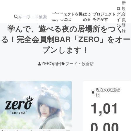
新
ロ
規
グ
会
プロジェクトを掲
はじ
プロジェクト
/
載するには
める
をさがす
イ
員
ン
登
学んで、遊べる夜の居場所をつく
録
る！完全会員制BAR「ZERO」をオー
プンします！
人気のプロ
注目のリ
注目の新着プロ
募集終了が近いプ
もうすぐ公開
ジェクト
ターン
ジェクト
ロジェクト
されます
ZERO内田
フード・飲食店
アート・写真
音楽
現在の支援総
テクノロジー・ガジェット
ゲーム・サ
額
1,01
映像・映画
書籍・雑誌
0,00
ビジネス・起業
チャレンジ