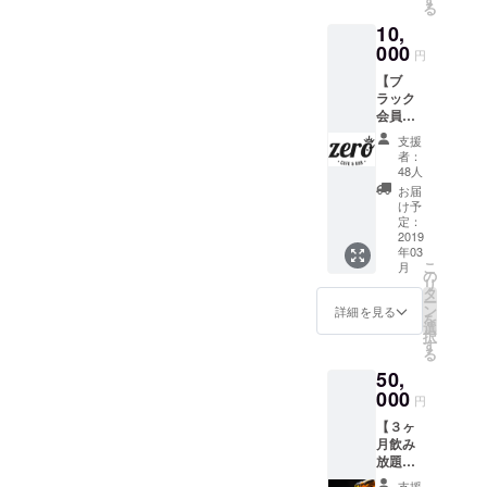
る
名) ※3月
のご提
10,
2日
示とお
（土）
000
名前の
円
20時〜
確認で
【ブ
22時。
入場可
ラック
※2時間
能で
会員
飲み放
す。
権】 ブ
題です
支援
ラック
(食べ物
者：
会員権
はご用
48人
は、年
意して
お届
会費
おりま
け予
10,000
せん) ※
定：
円 １年
2019
食事の
年03
間来店
お持込
こ
月
時
は自由
の
リ
チャー
です。
タ
ー
ジ料金
※入場の
ン
詳細を見る
を
無料に
際に支
選
択
なりま
援画面
す
る
す。
のご提
50,
ZEROを
示とお
居場所
000
名前の
円
として
確認で
【３ヶ
通いつ
入場可
月飲み
めてく
能で
放題付
ださ
す。
き会員
い！ 年
支援