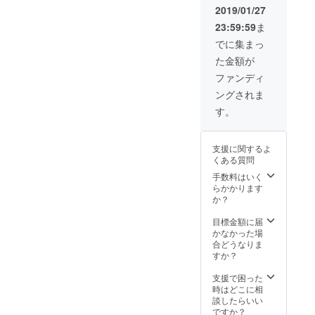
で是
2019/01/27
非！
23:59:59
ま
でに集まっ
た金額が
ファンディ
ングされま
す。
支援に関するよ
くある質問
手数料はいく
らかかります
か？
目標金額に届
かなかった場
合どうなりま
すか？
支援で困った
時はどこに相
談したらいい
ですか？