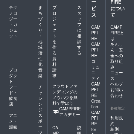
ー
FIRE
テク
ま
プ
ス
ビ
につい
ノロ
ち
ロ
タ
ス
て
ジー
づ
ジ
ッ
・ガ
く
ェ
フ
CAM
CAMP
ジェ
り
ク
に
PFI
FIREと
ット
・
ト
相
RE
は
地
を
談
CAM
あんし
域
作
す
PFI
ん・安
活
る
る
RE
全への
性
資
コ
取り組
化
料
ミュ
み
プロ
音
請
ニ
ニュー
ダク
楽
求
ティ
ス
ト
CAM
ヘルプ
クラウドファ
フー
チ
PFI
お問い
ンディングの
ド・
ャ
RE
合わせ
ノウハウを無
飲食
レ
Crea
料で学ぼう
店
ン
tion
各種規定
CAMPFIRE
ジ
CAM
アカデミー
アニ
ス
利用規
PFI
メ・
ポ
約
RE
漫画
ー
CA
説
細則
for
ツ
MP
明