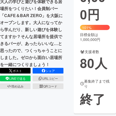
大人の学びと遊びを体験できる居
0
円
場所をつくりたい！会員制バー
まちづくり・地域活性化
「CAFE＆BAR ZERO」を大阪に
オープンします。大人になってか
CAMPFIRE for Social Good
CAMPFIRE Creation
101%
ら学んだり、新しい遊びを体験し
CAMPFIREふるさと納税
machi-ya
コミュニティ
目標金額は
てますか？そんな居場所を提供で
1,000,000円
きるバーが、あったらいいな…と
思ったので、つくっちゃうことに
支援者数
80
人
しました。ゼロから面白い居場所
を一緒につくりましょう！
ポスト
シェア
LINEで送る
URLコピー
募集終了まで残
り
埋め込み
QRコード
終了