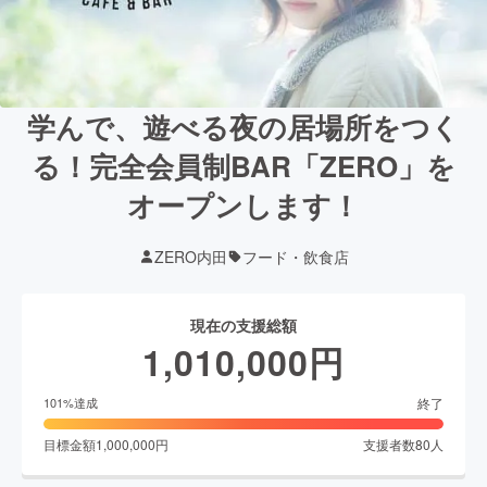
学んで、遊べる夜の居場所をつく
る！完全会員制BAR「ZERO」を
オープンします！
ZERO内田
フード・飲食店
現在の支援総額
1,010,000
円
終了
101
%達成
目標金額
1,000,000
円
支援者数
80
人