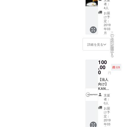
権】 ブ
間費含
者：
ラック
む
4人
会員権
（2019
お届
と3ヶ月
年3月1
け予
飲み放
日～
定：
題付き
2019
2020年
年03
プレミ
2月末ま
こ
月
アムリ
で） ク
の
リ
ター
ラファ
タ
ー
ン！ ３
ン特典
ン
詳細を見る
を
月から
として
選
択
５月末
初回来
す
る
まで飲
店時に
100
み放
店長
題！ 通
,00
SERIK
残り5
いつめ
Aのスペ
0
円
てくだ
シャル
さい！
【法人
オリジ
年間費
向け】
ナルカ
含む
KANSA
クテル
（2019
IPRESS
１杯
支援
年3月1
取材
サービ
者：
日～
記事
スしま
0人
2020年
KANSA
す！
お届
2月末ま
IPRESS
け予
で）
取材ク
定：
ルーが
2019
年03
御社の