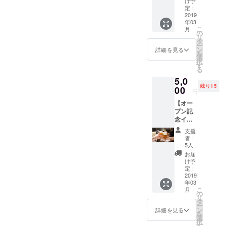
しらせ
け予
き)】
くださ
定：
オープ
2019
い。
年03
ン記念
「備考
こ
月
イベン
欄にご
の
リ
トに参
記載く
タ
ー
加でき
ださ
ン
詳細を見る
を
る権利
い」
選
択
(限定20
す
る
名) ※3月
5,0
1日
残り15
（金）
00
円
20時〜
【オー
22時。
プン記
※2時間
念イベ
飲み放
ント参
題です
支援
加権利
(食べ物
者：
(2時間
はご用
5人
飲み放
意して
お届
題付
おりま
け予
き)】
せん) ※
定：
オープ
2019
食事の
年03
ン記念
お持込
こ
月
イベン
は自由
の
リ
トに参
です。
タ
ー
加でき
※入場の
ン
詳細を見る
を
る権利
際に支
選
択
(限定20
援画面
す