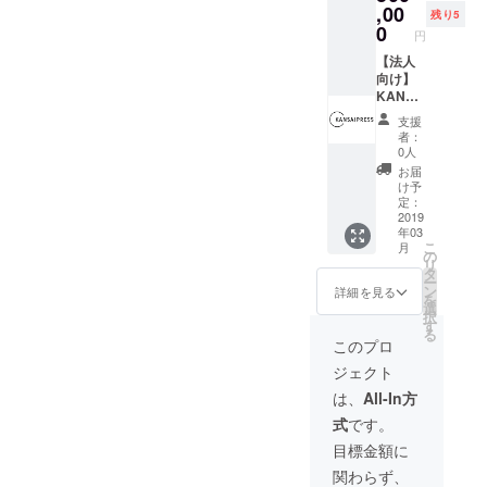
KANSA
,00
残り5
IPRESS
0
円
の
YouTub
【法人
eにもス
向け】
ポン
KANSA
サー枠
IPRESS
支援
で投稿
HPバ
者：
させて
ナー広
0人
いただ
告 6ヶ
お届
きま
月間
け予
す！ 企
KANSA
定：
業広告
IPRESS
2019
年03
にぜ
のHPに
こ
月
ひ！
御社の
の
リ
（関西
会社の
タ
ー
圏に限
バナー
ン
詳細を見る
を
りま
広告を
選
択
す）
掲載し
す
る
ます。
このプロ
今後
ジェクト
KANSA
IPRESS
は、
All-In方
ではイ
式
です。
ベント
盛りだ
目標金額に
くさん
関わらず、
ですの