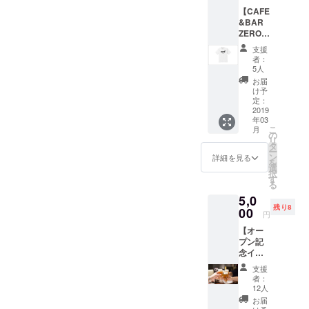
たメッ
【CAFE
セージ
&BAR
を送ら
ZEROオ
せてい
リジナ
ただき
支援
ルTシャ
ます！
者：
ツ】 オ
投げ銭
5人
リジナ
感覚で
お届
ルZERO
支援し
け予
Tシャツ
ていた
定：
これを
2019
だける
年03
着て来
と嬉し
こ
月
店すれ
いで
の
リ
ば特別
す！
タ
ー
感が味
ン
詳細を見る
を
わえる
選
択
アイテ
す
る
ムで
5,0
す！ 配
残り8
送につ
00
円
いて：
【オー
住所・
プン記
電話番
念イベ
号・お
ント参
名前、T
支援
加権利
シャツ
者：
(2時間
のサイ
12人
飲み放
ズをお
お届
題付