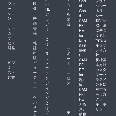
プライ
Soci
ファ
映
FI
会
バシー
al
ッ
像
RE
・
ポリ
Goo
ショ
・
ア
相
シー
d
ン
映
カ
談
特定商
CAM
画
デ
会
取引法
PFI
ゲー
書
ミ
に基づ
RE
ム・
籍
ー
く表記
for
サー
・
と
情報セ
Ente
ビス
雑
は
キュリ
rtain
開発
誌
ク
サ
ティ方
men
出
ラ
ポ
針
t
版
ウ
ー
反社基
CAM
ビジ
ビ
ド
ト
本方針
PFI
ネ
ュ
フ
サ
カスタ
RE
ス・
ー
ァ
ー
マーハ
for
起業
テ
ン
ビ
ラスメ
Spor
ィ
デ
ス
ントに
ts
ー
ィ
対する
CAM
・
ン
考え方
PFI
ヘ
グ
クッ
RE
ル
と
キーポ
ふる
ス
は
リシー
さと
ケ
プ
実
納税