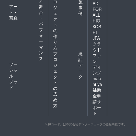
ア
ロ
施
AD
アー
舞
ジ
事
FOR
ト・
台
ェ
例
ALL
写真
・
ク
HIO
パ
ト
KOS
フ
の
HI
ォ
作
JFA
ー
り
クラ
マ
方
ウド
ン
プ
統
ファ
ス
ロ
計
ン
ソー
ジ
デ
ディ
シャ
ェ
ー
ング
ル
ク
タ
mac
グッ
ト
hi-ya
ド
の
補助
広
金申
め
請サ
方
ポー
ト
「QRコード」は株式会社デンソーウェーブの登録商標です。