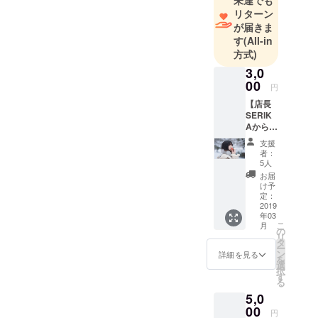
未達でも
リターン
が届きま
す
(All-in
方式)
3,0
00
円
【店長
SERIK
Aからの
自撮り
支援
写真付
者：
きお礼
5人
メー
お届
ル】
け予
ZERO店
定：
長
2019
年03
SERIK
こ
月
Aから
の
リ
「心か
タ
ー
らあり
ン
詳細を見る
を
がと
選
択
う！」
す
る
という
5,0
想いの
こもっ
00
円