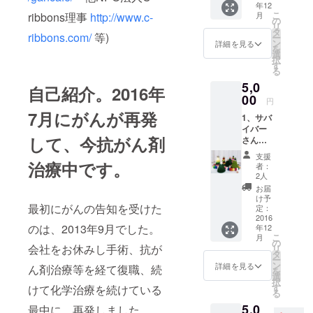
年12
報告書
ナルエ
メッ
こ
ribbons理事
http://www.c-
月
にお名
コバッ
の
セージ
リ
前もし
ク ※A4
タ
にて
ribbons.com/
等)
ー
くは
サイズ
ン
「アカ
詳細を見る
を
ニック
もすっ
選
ウント
択
ネーム
ぽり入
す
名」
る
の掲載
る
「掲載
5,0
3、キャ
「Happ
自己紹介。2016年
拒否」
ンサー
00
y life
の旨を
円
ズナイ
with
ご連絡
7月にがんが再発
1、サバ
ト開催
cancer!
くださ
イバー
報告書
」ロゴ
い。
して、今抗がん剤
さんか
のお届
入りエ
らの
け 4、
コバッ
支援
Thanks
治療中です。
サバイ
ク！昨
者：
letter☆
バー手
年も大
2人
2、キャ
作り
人気で
お届
ンサー
チャリ
売り切
け予
最初にがんの告知を受けた
ズナイ
ティギ
定：
れ続
ト開催
2016
フト
出！ひ
のは、2013年9月でした。
年12
報告書
「お正
とつひ
こ
月
にお名
月ver.
の
とつサ
会社をお休みし手術、抗が
リ
前もし
鏡も
タ
バイ
ー
くは
ち」 ※
ン
バーさ
詳細を見る
ん剤治療等を経て復職、続
を
ニック
がんサ
選
んの手
択
ネーム
バイ
す
けて化学治療を続けている
作りで
る
の掲載
バー作
制作し
5,0
3、キャ
最中に、再発しました。
家さん
ていま