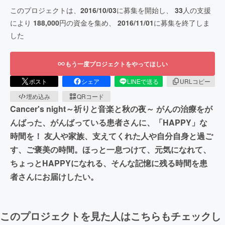
このプロジェクトは、
2016/10/03
に募集を開始し、
33
人の支援
により
188,000
円の資金を集め、
2016/11/01
に募集を終了しま
した
もう一度プロジェクトをやってほしい
ポスト
シェア
LINEで送る
URLコピー
埋め込み
QRコード
Cancer's night～祈りと音楽と秋の夜～ がんの治療をが
んばった、がんばっている患者さんに、「HAPPY」な
時間を！ 友人や家族、支えてくれた人や自分自身と過ご
す、ご褒美の時間。ほっと一息つけて、元気になれて、
ちょっとHAPPYになれる、そんな記憶に残る時間を患
者さんにお届けしたい。
このプロジェクトを見た人はこちらもチェックし