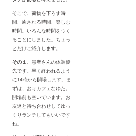
拒
否」、
掲載名
そこで、荷物を下ろす時
を変え
間、癒される時間、楽しむ
る場合
は変更
時間。いろんな時間をつく
するお
名前を
ることにしました。ちょっ
明記の
上、ご
とだけご紹介します。
連絡く
ださ
い。
その１
、患者さんの体調優
先です。早く終われるよう
に14時から開場します。ま
ずは、お寺カフェなゆた。
開場前も空いています。お
友達と待ち合わせしてゆっ
くりランチしてもいいです
ね。