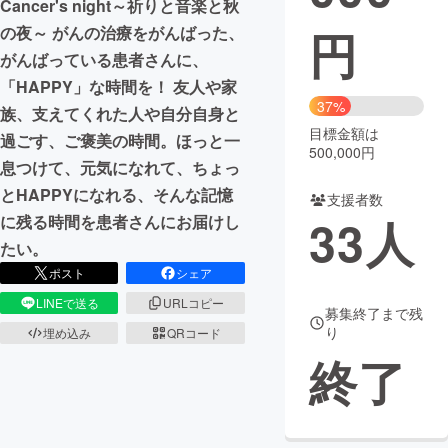
Cancer's night～祈りと音楽と秋
円
の夜～ がんの治療をがんばった、
まちづくり・地域活性化
がんばっている患者さんに、
「HAPPY」な時間を！ 友人や家
CAMPFIRE for Social Good
CAMPFIRE Creation
37%
族、支えてくれた人や自分自身と
CAMPFIREふるさと納税
machi-ya
コミュニティ
目標金額は
過ごす、ご褒美の時間。ほっと一
500,000円
息つけて、元気になれて、ちょっ
とHAPPYになれる、そんな記憶
支援者数
33
人
に残る時間を患者さんにお届けし
たい。
ポスト
シェア
LINEで送る
URLコピー
募集終了まで残
り
埋め込み
QRコード
終了