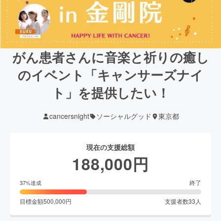
がん患者さんに音楽と祈りの癒し
のイベント「キャンサーズナイ
ト」を提供したい！
cancersnight
ソーシャルグッド
東京都
現在の支援総額
188,000
円
終了
37
%達成
目標金額
500,000
円
支援者数
33
人