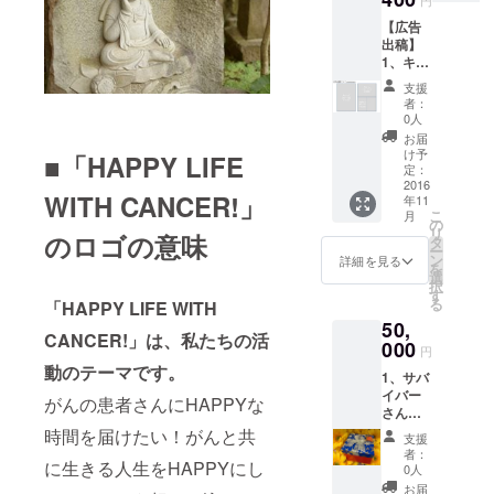
報告書
円
す。掲
ズナイ
す。 ※
すの
には、
載した
【広告
ト開催
当日配
で、
基本的
くない
出稿】
報告書
布用の
メール
に、購
という
1、キャ
のお届
パンフ
アドレ
入時の
方は、
ンサー
け 4、
レット
スをお
camp-
支援
お手数
ズナイ
サバイ
（片面
間違え
者：
fireアカ
です
トパン
バーマ
A4サイ
0人
のない
ウント
が、
フレッ
ルシェ
ズの冊
ようご
お届
名をご
メッ
トへの
オリジ
子）へ
け予
記載く
■「HAPPY LIFE
記載い
セージ
広告掲
ナルギ
定：
A5（A4
ださ
たしま
にて
載(A4サ
2016
フトM ※
の2分の
い。お
す。掲
WITH CANCER!」
「アカ
年11
イズ)
がんサ
1）サイ
値段は
載した
こ
ウント
月
2、キャ
バイ
の
ズの広
税込み
くない
リ
名」
のロゴの意味
ンサー
バーさ
タ
告を掲
価格で
という
ー
「掲載
ズナイ
ん手作
ン
載いた
詳細を見る
す。
方は、
を
拒否」
ト2016
りのオ
選
しま
お手数
択
の旨を
参加権
リジナ
す
す。決
です
る
ご連絡
「HAPPY LIFE WITH
(1名分)
ルギフ
済後、
が、
くださ
50,
※期限：
トMを
掲載内
メッ
CANCER!」は、私たちの活
い。
10月20
000
お送り
容につ
円
セージ
日迄の
いたし
いて担
動のテーマです。
にて
1、サバ
お申し
ます。
当から
「アカ
イバー
込みに
箱の中
がんの患者さんにHAPPYな
ご連絡
ウント
さんか
限りま
身は届
致しま
名」
らの
す。期
時間を届けたい！がんと共
いてか
すの
支援
「掲載
Thanks
限を超
らのお
で、
者：
拒否」
に生きる人生をHAPPYにし
letter☆
えての
楽しみ
0人
メール
の旨を
2、キャ
お申込
♪3名以
アドレ
お届