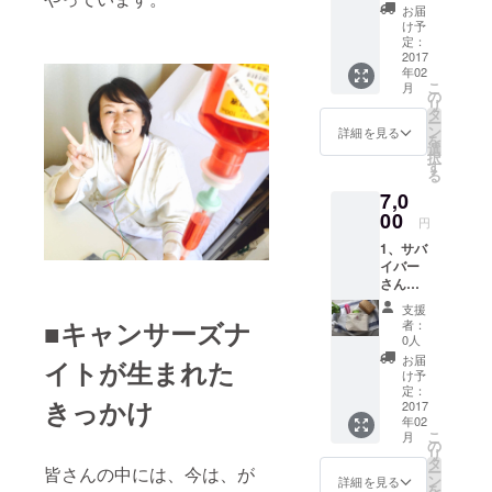
2、キャ
フト
リスマ
ること
お届
ウント
ンサー
「マッ
スまで
け予
があり
名」
ズナイ
サージ
定：
に、こ
ます。
「掲載
ト開催
2017
ソル
の中か
※報告書
拒否」
年02
報告書
ト“QUE
ら一点
には、
の旨を
こ
月
にお名
EN BEE
の
お送り
基本的
ご連絡
リ
前もし
HAPPY
タ
しま
に、購
くださ
ー
くは
”ラベン
ン
す！
詳細を見る
入時の
い。
を
ニック
ダー」
選
トップ
camp-
択
ネーム
※癒しの
す
の指輪
fireアカ
る
の掲載
香りラ
はつき
ウント
7,0
3、キャ
ベン
ませ
名をご
ンサー
00
ダーで
ん。作
記載い
円
ズナイ
す。自
家さん
たしま
1、サバ
ト開催
社養蜂
のエピ
す。掲
イバー
報告書
場で採
ソード
載した
さんか
のお届
取した
も交え
くない
らの
け 4、
ローヤ
てお楽
という
支援
Thanks
サバイ
ルゼ
■キャンサーズナ
しみく
者：
方は、
letter☆
バーマ
リー
0人
ださ
お手数
2、キャ
ルシェ
に、北
い。 ※
お届
です
イトが生まれた
ンサー
のチャ
海道サ
け予
外箱及
が、
ズナイ
リティ
定：
ラブ
び内容
メッ
きっかけ
ト開催
2017
ギフト
レッド
は変わ
セージ
年02
報告書
「ハー
のウマ
ること
にて
こ
月
にお名
ブ
の
プラセ
があり
「アカ
リ
前もし
ティー“
タ
ンタ、
ます。
ウント
皆さんの中には、今は、が
ー
くは
リラッ
ン
コエン
詳細を見る
※報告書
名」
を