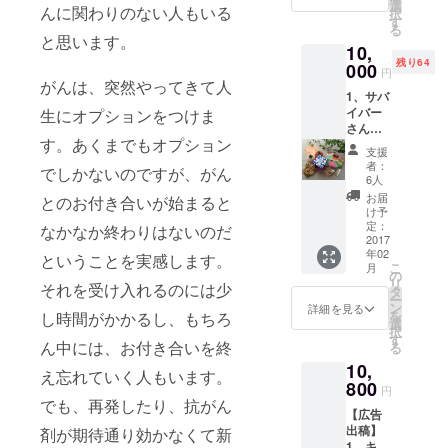
ニック
クス&免
選
ザイム
には、
んに関わりのない人もいる
「掲載
択
ネーム
疫力
す
Q10
基本的
拒否」
る
の掲載
アッ
に、３
と思います。
に、購
の旨を
10,
3、キャ
プ”」 ※
種のこ
入時の
ご連絡
残り64
ンサー
000
リラッ
だわり
camp-
円
くださ
ズナイ
がんは、突然やってきて人
クスと
の塩が
fireアカ
い。
1、サバ
ト開催
免疫力
入っ
ウント
イバー
生にオプションをつけま
報告書
アップ
た、な
名をご
さんか
のお届
のハー
めらか
記載い
す。あくまでもオプション
らの
け 4、
ブ
とろけ
たしま
支援
Thanks
「Happ
ティー
るマッ
者：
す。掲
でしかないのですが、がん
letter☆
y life
セット
6人
サージ
載した
2、キャ
with
です。
ソルト
お届
とのお付き合いが始まると
くない
ンサー
cancer!
①リ
け予
です。
という
ズナイ
」限定
定：
ラック
なかなか終わりはないのだ
ラベン
方は、
ト開催
2017
オリジ
スの
ダーで
お手数
年02
報告書
ということを実感します。
ナルラ
ハーブ
癒され
です
こ
月
にお名
ンチ
の
は、カ
て、
が、
リ
それを受け入れるのには少
前もし
バック
タ
モマイ
マッ
メッ
ー
くは
※お弁当
ン
ル
詳細を見る
サージ
セージ
を
し時間がかかるし、もちろ
ニック
箱に水
選
ジャー
でつる
にて
択
ネーム
筒ふた
す
マンや
つるピ
「アカ
ん中には、お付き合いを終
る
の掲載
つも
ラベン
カピカ
ウント
10,
3、キャ
すっぽ
ダーな
え忘れていく人もいます。
を楽し
名」
ンサー
800
り入る
ど鎮静
んでく
円
「掲載
ズナイ
「Happ
でも、再発したり、抗がん
作用の
ださい♪
拒否」
【広告
ト開催
y life
ハーブ
送料、
の旨を
出稿】
剤が期待通り効かなくて新
報告書
with
をブレ
税込で
ご連絡
1、キャ