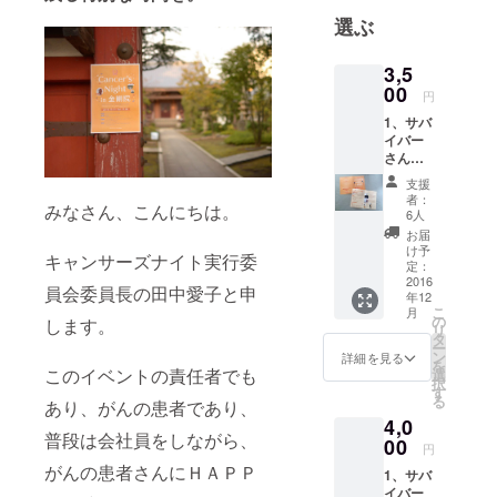
選ぶ
3,5
00
円
1、サバ
イバー
さんか
らの
支援
Thanks
者：
みなさん、こんにちは。
letter☆
6人
2、キャ
お届
ンサー
け予
キャンサーズナイト実行委
ズナイ
定：
ト開催
2016
員会委員長の田中愛子と申
年12
報告書
こ
月
へのお
の
します。
リ
名前も
タ
ー
しくは
ン
詳細を見る
を
ニック
このイベントの責任者でも
選
択
ネーム
す
る
あり、がんの患者であり、
の掲載
4,0
3、キャ
普段は会社員をしながら、
ンサー
00
円
ズナイ
がんの患者さんにＨＡＰＰ
1、サバ
ト開催
イバー
報告書