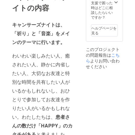
「掲載
基本的
す。そ
支援で困った
イトの内容
拒否」
に、購
の際は
時はどこに相
の旨を
入時の
ご寄付
談したらいい
ご連絡
camp-
金額の
ですか？
くださ
fireアカ
80%を
キャンサーズナイトは、
い。
ウント
ご返金
ヘルプページを
名をご
いたし
「祈り」と「音楽」をメイ
見る
記載い
ます。
たしま
ンのテーマに行います。
す。掲
このプロジェクト
載名を
の問題報告は
こち
わいわい楽しみたい人、癒
変えて
ほし
ら
よりお問い合わ
されたい人、静かに内省し
い、掲
せください
載した
たい人、大切なお友達と特
くない
という
別な時間を共有したい人が
方は、
お手数
いるかもしれないし、おひ
です
が、
とりで参加してお友達を作
メッ
りたい人がいるかもしれな
セージ
にて
い。わたしたちは、
患者さ
「アカ
ウント
んの数だけ「HAPPY」のカ
名」
「掲載
タチがある
と考えました。