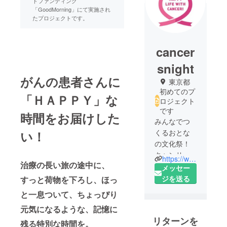
ドファンディング
「GoodMorning」にて実施され
たプロジェクトです。
cancer
snight
がんの患者さんに
東京都
初めてのプ
「ＨＡＰＰＹ」な
ロジェクト
です
時間をお届けした
みんなでつ
くるおとな
い！
の文化祭！
キャンサー
https://www.facebook.com/gancafe/
治療の長い旅の途中に、
ズナイト実
メッセー
行委員会で
ジを送る
すっと荷物を下ろし、ほっ
す。
と一息ついて、ちょっぴり
元気になるような、記憶に
リターンを
残る特別な時間を。