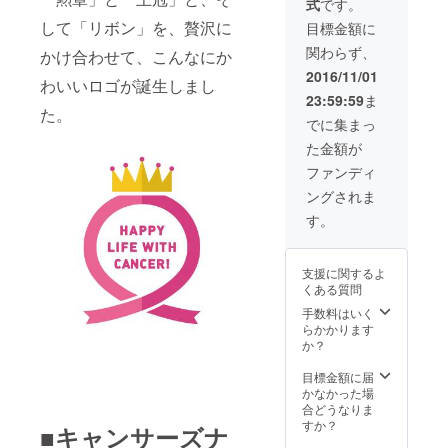
式
です。
りいた
通費は
がんの
招待券
方は、
しま
別途お
患者さ
をお送
して「リボン」を、贅沢に
お手数
目標金額に
す。 ※
願いし
ん向け
りいた
です
関わらず、
かけ合わせて、こんなにか
報告書
ます！
のご希
しま
が、
には、
但し、
望に応
す。
メッ
2016/11/01
わいいロゴが誕生しまし
基本的
ご依頼
じたイ
セージ
23:59:59
ま
に、購
いただ
ベント
にて
た。
入時の
く内容
の企画
「アカ
でに集まっ
camp-
が、当
をいた
ウント
た金額が
fireアカ
会の主
しま
名」
ウント
旨と大
す。内
「掲載
ファンディ
名をご
きく異
容は要
拒否」
ングされま
記載い
なる場
相談。
の旨を
たしま
合は、
実行に
ご連絡
す。
す。掲
お断り
当たる
くださ
載した
するこ
経費は
い。
くない
ともあ
含まれ
支援に関するよ
という
りま
ていま
くある質問
方は、
す。そ
せん。
お手数
の際は
但し、
手数料はいく
です
ご寄付
当会の
らかかります
が、
金額の
主旨と
か？
メッ
80%を
異なる
セージ
ご返金
場合は
目標金額に届
にて
いたし
お断り
かなかった場
「アカ
ます。
するこ
合どうなりま
ウント
※報告書
とがあ
すか？
■キャンサーズナ
名」
には、
りま