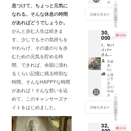
らセレ
に、購
める効
の旨を
こ
月
通常
お届け
の
息つけて、ちょっと元気に
クトい
入時の
能があ
ご連絡
リ
21600
いたし
タ
たしま
camp-
り、こ
くださ
ー
円（税
なれる。そんな休息の時間
ます。
ン
す！作
詳細を見る
fireアカ
れから
い。
を
込）と
※キャン
選
り手の
ウント
の季
択
があればどうでしょうか。
ころ、
サーズ
す
サバイ
名をご
節、風
る
18000
ナイト
バーさ
記載い
邪やイ
がんと歩む人生は続きま
30,
円（税
当日配
んたち
たしま
ンフル
残り50
込）で
000
布のパ
のエピ
す。掲
円
す。少しでもその気持ちを
エンザ
ご提供
ンフ
ソード
載した
を予防
1、サバ
致しま
レット
も交え
やわらげ、その道のりを歩
くない
する効
イバー
す。 ※
(片面A4
てお楽
という
果もあ
さんか
期限:10
むための元気を貯める時
サイズ)
しみく
方は、
るそう
らの
月20日
に
ださ
お手数
支援
です。
Thanks
間、できれば、余韻に浸れ
迄のお
A6（A4
い！ ※
者：
です
送料、
letter☆
申込み
の4分の
0人
外箱及
が、
税込で
るくらい記憶に残る特別な
2、キャ
に限り
1）サイ
び内容
お届
メッ
す。 ※
ンサー
ます。
ズの広
け予
は変わ
セージ
報告書
時間。そんなHAPPYな時間
ズナイ
期限を
定：
告を掲
ること
にて
には、
ト開催
2017
過ぎて
載でき
があり
があれば！そんな想いを込
「アカ
基本的
年02
報告書
のお申
ます。
ます。
ウント
に、購
こ
月
にお名
込みは
の
決済
めて、このキャンサーズナ
※写真の
名」
入時の
リ
前もし
同等の
タ
後、担
ギフト
「掲載
camp-
ー
くは
イトをはじめました。
プレゼ
ン
当から
詳細を見る
は昨年
拒否」
fireアカ
を
ニック
ントに
選
掲載内
のマル
の旨を
ウント
択
ネーム
て対応
す
容につ
シェの
ご連絡
名をご
る
の掲載
させて
いてご
品々で
くださ
記載い
32,
3、キャ
いただ
連絡い
す。 ※
い。
たしま
残り10
ンサー
400
きま
たしま