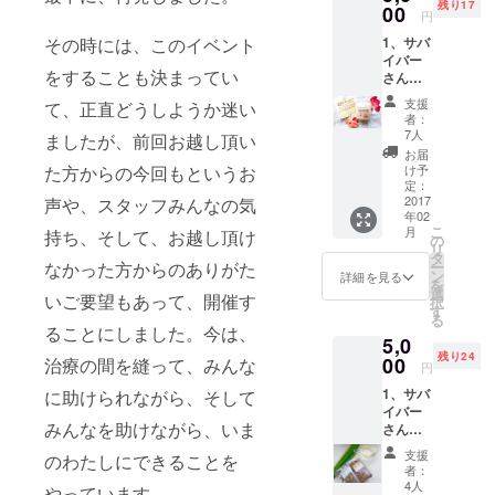
残り17
ンサー
00
の手作
す♪バッ
円
ズナイ
りチャ
クの中
その時には、このイベント
1、サバ
ト開催
リティ
身はつ
イバー
報告書
ギフト
いてま
をすることも決まってい
さんか
のお届
です！
せん。
らの
け 4、
かびな
※報告書
支援
て、正直どうしようか迷い
Thanks
サバイ
い鏡も
には、
者：
letter☆
バー手
ち♪みか
7人
基本的
ましたが、前回お越し頂い
2、キャ
作り
んも毛
に、購
お届
ンサー
チャリ
た方からの今回もというお
糸で手
け予
入時の
ズナイ
ティギ
定：
作り。
camp-
ト開催
2017
声や、スタッフみんなの気
フト
送料、
fireアカ
年02
報告書
「クリ
税込
ウント
こ
月
持ち、そして、お越し頂け
にお名
スマス
の
み。台
名をご
リ
前もし
ツ
タ
座はつ
記載い
なかった方からのありがた
ー
くは
リー」
ン
きませ
詳細を見る
たしま
を
ニック
※がんサ
選
ん。作
す。掲
いご要望もあって、開催す
択
ネーム
バイ
す
家さん
載した
る
の掲載
バー作
のエピ
ることにしました。今は、
くない
5,0
3、キャ
家さん
ソード
という
残り24
ンサー
00
治療の間を縫って、みんな
の手作
も交え
方は、
円
ズナイ
りチャ
てお楽
お手数
1、サバ
に助けられながら、そして
ト開催
リティ
しみく
です
イバー
報告書
ギフト
ださ
が、
みんなを助けながら、いま
さんか
のお届
です！
い。 ※
メッ
らの
け 4、
送料、
外箱及
セージ
支援
のわたしにできることを
Thanks
チャリ
税込
び内容
者：
にて
letter☆
ティギ
み。ク
4人
は変わ
やっています。
「アカ