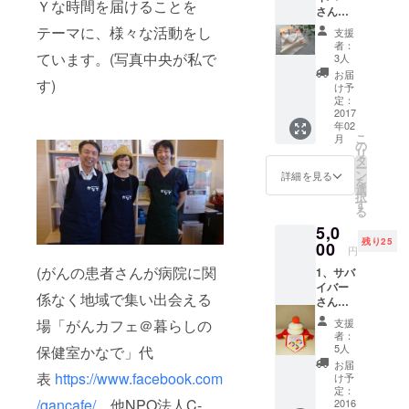
Ｙな時間を届けることを
さんか
のお届
らの
け ※こ
テーマに、様々な活動をし
支援
Thanks
ちらは
者：
letter☆
ています。(写真中央が私で
全て
3人
2、キャ
メール
お届
す)
ンサー
でのご
け予
ズナイ
送付と
定：
ト開催
2017
なりま
年02
報告書
す。 ※
こ
月
にお名
報告書
の
リ
前もし
には、
タ
ー
くは
基本的
ン
詳細を見る
を
ニック
に、購
選
択
ネーム
入時の
す
る
の掲載
camp-
5,0
3、キャ
fireアカ
残り25
ンサー
00
ウント
円
ズナイ
名をご
(がんの患者さんが病院に関
1、サバ
ト開催
記載い
イバー
報告書
たしま
係なく地域で集い出会える
さんか
のお届
す。掲
らの
け 4、
載した
場「がんカフェ＠暮らしの
支援
Thanks
「Happ
くない
者：
letter☆
y life
という
5人
保健室かなで」代
2、キャ
with
方は、
お届
ンサー
表
https://www.facebook.com
cancer!
お手数
け予
ズナイ
」限定
定：
です
/gancafe/
他NPO法人C-
ト開催
2016
オリジ
が、