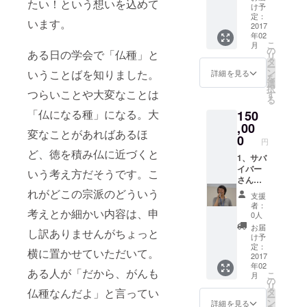
ご連絡
たい！という想いを込めて
ンサー
みは、
上の作
け予
スを必
くださ
ズナイ
同等の
定：
家さん
ず明記
います。
い。
ト開催
2017
サバイ
の作品
くださ
年02
報告書
バーマ
の中か
い。お
こ
月
へのお
ルシェ
の
ら、ス
値段は
ある日の学会で「仏種」と
リ
名前及
チャリ
タ
タッフ
税込み
ー
びニッ
ティギ
ン
いうことばを知りました。
でセレ
詳細を見る
です。
を
クネー
フトに
選
クトい
択
ム掲載
つらいことや大変なことは
て対応
す
たしま
る
3、キャ
いたし
す！作
「仏になる種」になる。大
150
ンサー
ます。
り手の
ズナイ
,00
※当日配
サバイ
変なことがあればあるほ
ト開催
布用の
0
バーさ
円
報告書
パンフ
んたち
ど、徳を積み仏に近づくと
のお届
1、サバ
レット
のエピ
け 4、
イバー
（片面
ソード
いう考え方だそうです。こ
限定オ
さんか
A4サイ
も交え
リジナ
らの
れがどこの宗派のどういう
ズの冊
てお楽
支援
ルエコ
Thanks
子）へ
しみく
者：
考えとか細かい内容は、申
バック
letter☆
A4サイ
ださ
0人
5、サバ
2、キャ
ズの広
い！ ※
お届
し訳ありませんがちょっと
イバー
ンサー
告を掲
外箱は
け予
マル
ズナイ
載いた
定：
変わる
横に置かせていただいて。
シェオ
ト開催
2017
しま
ことが
年02
リジナ
報告書
す。 ご
ありま
ある人が「だから、がんも
こ
月
ルギフ
へのお
決済
の
す。 ※
リ
トL 6、
名前も
後、掲
仏種なんだよ」と言ってい
タ
写真の
ー
がんサ
しくは
載内容
ン
ギフト
詳細を見る