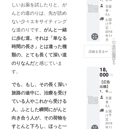
のお届
cancer!
ンド。1
す。 ※
くださ
しいお薬を試したりと、が
ンサー
け 4、
」ロゴ
日に疲
報告書
支援
い。
ズナイ
サバイ
入り大
れを癒
者：
には、
んとの道のりは、先が読め
トパン
バーマ
判ラン
0人
すため
基本的
フレッ
ルシェ
チバッ
におや
お届
に、購
ない少々エキサイティング
トへの
オリジ
ク！ラ
け予
すみ前
入時の
広告掲
ナルギ
定：
ンチに
な道のりです。
がんと一緒
に飲む
camp-
載（A6
2016
フトS ※
もス
と心地
fireアカ
年11
サイ
がんサ
に歩む道。それは「単なる
ポーツ
よい眠
ウント
こ
月
ズ） ※
バイ
の
にも使
りにし
名をご
リ
時間の長さ」とは違った種
期限:10
バーさ
タ
えま
てくれ
記載い
ー
月20日
ん手作
ン
す！ひ
詳細を見る
ます。
たしま
を
類の、とても長くて深い道
迄のお
りのオ
選
とつひ
②免疫
す。掲
択
申し込
リジナ
す
とつサ
力アッ
載した
のりなんだ
と感じていま
る
みに限
ルギフ
バイ
プの
くない
18,
りま
トSをお
バーさ
ハーブ
す。
という
す。期
000
送りい
んの手
は、エ
円
方は、
限を過
たしま
作りで
キナセ
お手数
【広告
ぎての
す。 箱
でも、もし、その長く深い
制作し
アを中
です
出稿】
お申し
の中身
ていま
心に数
が、
1、キャ
込み
旅路の途中に、治療を受け
は届い
す♪バッ
種類の
メッ
ンサー
は、同
てから
クの中
ハーブ
支援
セージ
ている人やこれから受ける
ズナイ
等のサ
のお楽
身はつ
者：
をブレ
にて
トパン
バイ
しみ♪1
0人
いてま
ンド。
「アカ
人、ふとした瞬間にがんと
フレッ
バーマ
名以上
せん。
お届
エキナ
ウント
トへの
ルシェ
の作家
け予
※報告書
セアに
向き合う人が、その荷物を
名」
広告掲
チャリ
定：
さんの
には、
は免疫
「掲載
載(A5サ
2016
ティギ
作品か
基本的
すとんと下ろし、ほっと一
力を高
拒否」
年11
イズ) ※
フトを