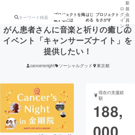
新
ロ
規
グ
会
プロジェクトを掲
はじ
プロジェクト
/
載するには
める
をさがす
イ
員
ン
登
がん患者さんに音楽と祈りの癒しの
録
イベント「キャンサーズナイト」を
提供したい！
人気のプロ
注目のリ
注目の新着プロ
募集終了が近いプ
もうすぐ公開
ジェクト
ターン
ジェクト
ロジェクト
されます
cancersnight
ソーシャルグッド
東京都
アート・写真
音楽
現在の支援総
テクノロジー・ガジェット
ゲーム・サ
額
188,
映像・映画
書籍・雑誌
000
ビジネス・起業
チャレンジ