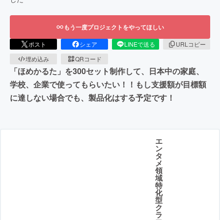
もう一度プロジェクトをやってほしい
ポスト
シェア
LINEで送る
URLコピー
埋め込み
QRコード
「ほめかるた」を300セット制作して、日本中の家庭、
学校、企業で使ってもらいたい！！もし支援額が目標額
に達しない場合でも、製品化はする予定です！
エ
ン
タ
メ
領
域
特
化
型
ク
ラ