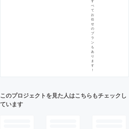
す
べ
て
お
任
せ
の
プ
ラ
ン
も
あ
り
ま
す
！
このプロジェクトを見た人はこちらもチェックし
ています