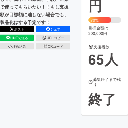
円
で使ってもらいたい！！もし支援
まちづくり・地域活性化
額が目標額に達しない場合でも、
70%
製品化はする予定です！
目標金額は
CAMPFIRE for Social Good
CAMPFIRE Creation
ポスト
シェア
300,000円
CAMPFIREふるさと納税
machi-ya
コミュニティ
LINEで送る
URLコピー
埋め込み
QRコード
支援者数
65
人
募集終了まで残
り
終了