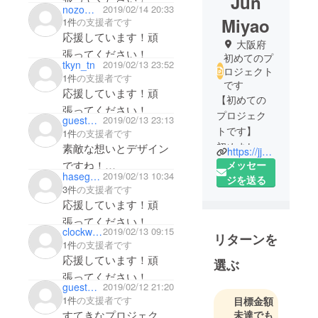
Jun
nozomi_fj
2019/02/14 20:33
Miyao
1件
の支援者です
応援しています！頑
大阪府
張ってください！
初めてのプ
tkyn_tn
2019/02/13 23:52
ロジェクト
1件
の支援者です
です
応援しています！頑
【初めての
張ってください！
プロジェク
guest1341773f91
2019/02/13 23:13
トです】
1件
の支援者です
初めまし
素敵な想いとデザイン
https://jjmiyao.tumblr.com/
て。宮尾 潤
ですね！
メッセー
hasegawakazutoshi
2019/02/13 10:34
と申しま
ジを送る
応援しています！
3件
の支援者です
す。東京都
応援しています！頑
で生まれ現
張ってください！
在は大阪に
clockwork1977
2019/02/13 09:15
リターンを
移住してい
1件
の支援者です
ます。
応援しています！頑
選ぶ
多摩美術大
張ってください！
学グラ
guestd258525b38
2019/02/12 21:20
1件
の支援者です
目標金額
フィックデ
未達でも
すてきなプロジェク
ザイン学科