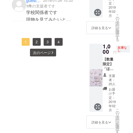
guest060e9b22b0
2019/01/26 10:33
メール
定：
1件
の支援者です
（心を
2019
学校関係者です
年02
込めて
こ
月
お送り
の
現物を見てみたいと思
リ
しま
タ
ー
い応募しました。
す。）
ン
詳細を見る
を
＋ポス
選
応援しています！頑
択
ター3種
す
る
張ってください！
類(A)
1
2
3
4
1,0
(B)(C)
在庫な
※A2サ
00
し
円
次のページ
イズ ※
【数量
商品の
限定】
定価は1
「ほめ
セット
かる
につ
支援
た」1
き、
者：
セット
1500円
20人
＋感謝
を予定
お届
メール
してい
け予
（心を
ます。
定：
込めて
2019
※ポス
年02
お送り
ターの
こ
月
しま
デザイ
の
リ
す。）
ンはこ
タ
ー
※商品の
ちらで
ン
詳細を見る
を
定価は1
選ばせ
選
択
セット
て頂き
す