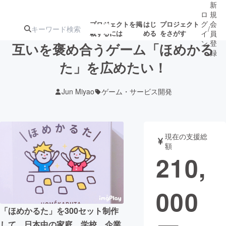
新
ロ
規
グ
会
プロジェクトを掲
はじ
プロジェクト
/
載するには
める
をさがす
イ
員
ン
登
互いを褒め合うゲーム「ほめかる
録
た」を広めたい！
人気のプロ
注目のリ
注目の新着プロ
募集終了が近いプ
もうすぐ公開
Jun Miyao
ゲーム・サービス開発
ジェクト
ターン
ジェクト
ロジェクト
されます
アート・写真
音楽
現在の支援総
額
210,
テクノロジー・ガジェット
ゲーム・サ
000
映像・映画
書籍・雑誌
「ほめかるた」を300セット制作
ビジネス・起業
チャレンジ
して、日本中の家庭、学校、企業