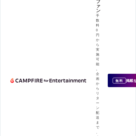
フ
ァ
ン
手
数
料
0
円
か
ら
実
施
可
能
。
企
画
掲載
無料
か
ら
リ
タ
ー
ン
配
送
ま
で
、