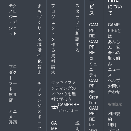
テク
ま
プ
ス
ビ
につい
ノロ
ち
ロ
タ
ス
て
ジー
づ
ジ
ッ
・ガ
く
ェ
フ
CAM
CAMP
ジェ
り
ク
に
PFI
FIREと
ット
・
ト
相
RE
は
地
を
談
CAM
あんし
域
作
す
PFI
ん・安
活
る
る
RE
全への
性
資
コ
取り組
化
料
ミュ
み
プロ
音
請
ニ
ニュー
ダク
楽
求
ティ
ス
ト
CAM
ヘルプ
クラウドファ
フー
チ
PFI
お問い
ンディングの
ド・
ャ
RE
合わせ
ノウハウを無
飲食
レ
Crea
料で学ぼう
店
ン
tion
各種規定
CAMPFIRE
ジ
CAM
アカデミー
アニ
ス
利用規
PFI
メ・
ポ
約
RE
漫画
ー
CA
説
細則
for
ツ
MP
明
プライ
Soci