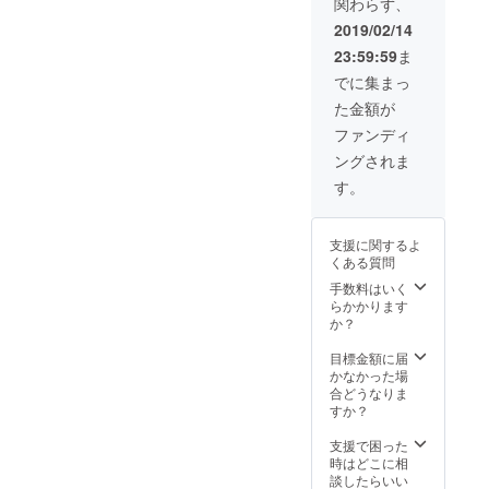
関わらず、
1500円
を予定
2019/02/14
してい
23:59:59
ま
ます。
※ポス
でに集まっ
ターの
た金額が
デザイ
ンはこ
ファンディ
ちらで
ングされま
選ばせ
て頂き
す。
ます。
※うち1
種類
支援に関するよ
は、
くある質問
¥3,000
のリ
手数料はいく
ターン
らかかります
用ポス
か？
ターが
含まれ
目標金額に届
ます。
かなかった場
合どうなりま
すか？
支援で困った
時はどこに相
談したらいい