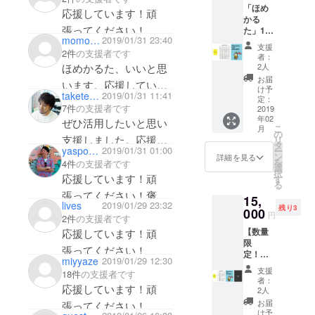
「ほめ
き、
応援しています！頑
かる
1500円
張ってください！
た」1
を予定
momousa
2019/01/31 23:40
セット
してい
支援
2件
の支援者です
＋感謝
ます。
者：
メール
ほめかるた、いいと思
2人
（心を
お届
います。応援していま
込めて
け予
taketetsu
2019/01/31 11:41
お送り
定：
す！頑張ってくださ
7件
の支援者です
しま
2019
い！
年02
す。）
ぜひ活用したいと思い
こ
月
＋ポス
の
支援しました。応援し
リ
ター(A)
タ
yaspontax
2019/01/31 01:00
ー
(B) ※A2
ています！
ン
詳細を見る
を
4件
の支援者です
サイズ
選
択
※商品の
応援しています！頑
す
る
定価は1
張ってください！褒め
15,
セット
lives
2019/01/29 23:32
残り3
につ
かるた楽しみにしてま
000
円
2件
の支援者です
き、
す！
【数量
応援しています！頑
1500円
限
を予定
張ってください！
定！】
してい
miyyaze
2019/01/29 12:30
「ほめ
ます。
支援
18件
の支援者です
かる
者：
応援しています！頑
た」×5
2人
セット
お届
張ってください！
＋感謝
け予