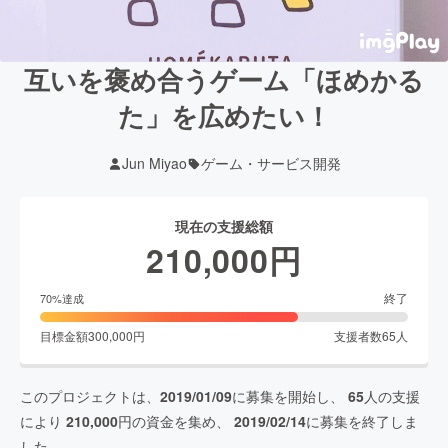
互いを褒め合うゲーム「ほめかる
た」を広めたい！
Jun Miyao
ゲーム・サービス開発
現在の支援総額
210,000
円
終了
70
%達成
目標金額
300,000
円
支援者数
65
人
このプロジェクトは、
2019/01/09
に募集を開始し、
65
人の支援
により
210,000
円の資金を集め、
2019/02/14
に募集を終了しま
した