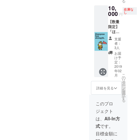
る
につ
ます。
10,
き、
※うち1
在庫な
1500円
000
種類
し
円
を予定
は、
【数量
してい
¥3,000
限定】
ます。
のリ
「ほめ
ターン
かる
用ポス
支援
た」×5
ターが
者：
セット
含まれ
3人
＋感謝
ます。
お届
メール
け予
（心を
定：
込めて
2019
年02
お送り
こ
月
しま
の
リ
す。）
タ
ー
＋ポス
ン
詳細を見る
を
ター3種
選
択
類(A)
す
る
(B)(C)
このプロ
※A2サ
ジェクト
イズ ※
商品の
は、
All-In方
定価は1
式
です。
セット
につ
目標金額に
き、