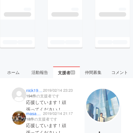
ホーム
活動報告
仲間募集
コメント
支援者
65
nick1980satoko
2019/02/14 23:23
194件
の支援者です
応援しています！頑
張ってください！
masahiro043
2019/02/14 21:17
18件
の支援者です
応援しています！頑
張ってください！