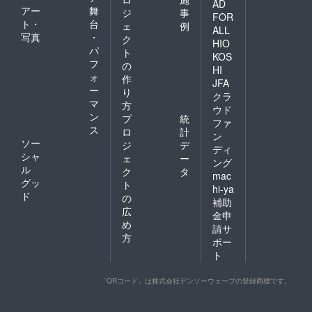
AD
アー
舞
ジ
事
FOR
ト・
台
ェ
例
ALL
写真
・
ク
HIO
パ
ト
KOS
フ
の
HI
ォ
作
JFA
ー
り
クラ
マ
方
ウド
ン
プ
統
ファ
ス
ロ
計
ン
ソー
ジ
デ
ディ
シャ
ェ
ー
ング
ル
ク
タ
mac
グッ
ト
hi-ya
ド
の
補助
広
金申
め
請サ
方
ポー
ト
「QRコード」は株式会社デンソーウェーブの登録商標です。