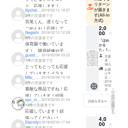
リターン
ト、応援します！
を卒業し、
が届きま
Kyohei Kawaguchi
2019/02/12 19:27
現在はwebや
す
(All-in
2件
の支援者です
アプリ制作
方式)
宮尾くん、遅くなって
を行ってい
2,0
ごめんね！応援してい
ます。暖か
00
Negishi
2019/02/12 12:28
円
ますよ〜！頑張って
いご支援
8件
の支援者です
「ほめ
ね！！！
保育園で働いていま
を、どうぞ
かる
た」1
よろしくお
す！ 職員研修や子ど
セット
guest67672245db
2019/02/09 23:22
願いいたし
支援
もたちとも使ってみよ
＋感謝
1件
の支援者です
者：
ます。
メール
うと思います！
38人
とってもとっても応援
（心を
お届
込めて
しています！イラスト
け予
Miki_Diana
2019/02/09 13:16
お送り
定：
が可愛いです！これか
しま
2019
2件
の支援者です
年02
す。）
らも頑張ってくださ
素敵な商品ですね！応
こ
月
＋ポス
の
い！
リ
援しています！頑張っ
ター
タ
ー
syo_murakumo
2019/02/03 21:34
（A）
ン
詳細を見る
てください！！！
を
※A2サ
13件
の支援者です
選
択
イズ ※
す
応援しています！頑
る
商品の
張ってください！
4,0
定価は1
Eternity1
2019/02/03 17:04
セット
00
円
2件
の支援者です
につ