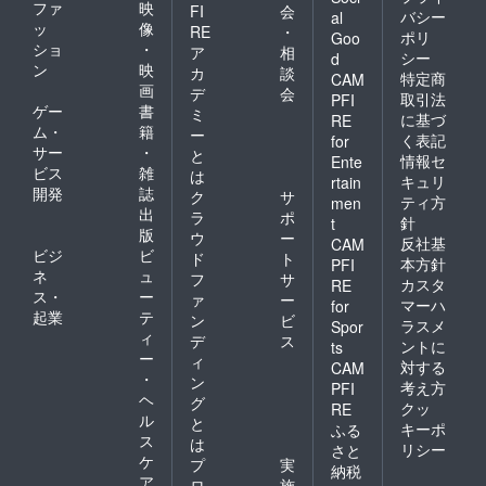
ファ
映
FI
会
バシー
al
ッ
像
RE
・
ポリ
Goo
ショ
・
ア
相
シー
d
ン
映
カ
談
特定商
CAM
画
デ
会
取引法
PFI
ゲー
書
ミ
に基づ
RE
ム・
籍
ー
く表記
for
サー
・
と
情報セ
Ente
ビス
雑
は
キュリ
rtain
開発
誌
ク
サ
ティ方
men
出
ラ
ポ
針
t
版
ウ
ー
反社基
CAM
ビジ
ビ
ド
ト
本方針
PFI
ネ
ュ
フ
サ
カスタ
RE
ス・
ー
ァ
ー
マーハ
for
起業
テ
ン
ビ
ラスメ
Spor
ィ
デ
ス
ントに
ts
ー
ィ
対する
CAM
・
ン
考え方
PFI
ヘ
グ
クッ
RE
ル
と
キーポ
ふる
ス
は
リシー
さと
ケ
プ
実
納税
ア
ロ
施