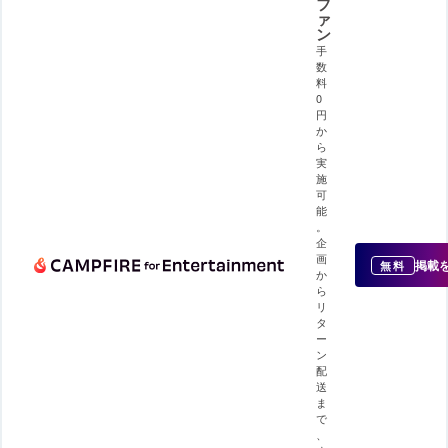
フ
ァ
ン
手
数
料
0
円
か
ら
実
施
可
能
。
企
画
掲載
無料
か
ら
リ
タ
ー
ン
配
送
ま
で
、