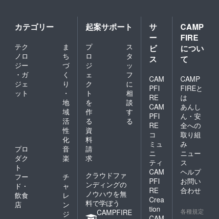
カテゴリー
起案サポート
サ
CAMP
ー
FIRE
テク
ま
プ
ス
ビ
につい
ノロ
ち
ロ
タ
ス
て
ジー
づ
ジ
ッ
・ガ
く
ェ
フ
CAM
CAMP
ジェ
り
ク
に
PFI
FIREと
ット
・
ト
相
RE
は
地
を
談
CAM
あんし
域
作
す
PFI
ん・安
活
る
る
RE
全への
性
資
コ
取り組
化
料
ミュ
み
プロ
音
請
ニ
ニュー
ダク
楽
求
ティ
ス
ト
CAM
ヘルプ
クラウドファ
フー
チ
PFI
お問い
ンディングの
ド・
ャ
RE
合わせ
ノウハウを無
飲食
レ
Crea
料で学ぼう
店
ン
tion
各種規定
CAMPFIRE
ジ
CAM