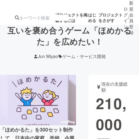
新
ロ
規
グ
会
プロジェクトを掲
はじ
プロジェクト
/
載するには
める
をさがす
イ
員
ン
登
互いを褒め合うゲーム「ほめかる
録
た」を広めたい！
人気のプロ
注目のリ
注目の新着プロ
募集終了が近いプ
もうすぐ公開
Jun Miyao
ゲーム・サービス開発
ジェクト
ターン
ジェクト
ロジェクト
されます
アート・写真
音楽
現在の支援総
額
210,
テクノロジー・ガジェット
ゲーム・サ
000
映像・映画
書籍・雑誌
「ほめかるた」を300セット制作
ビジネス・起業
チャレンジ
して、日本中の家庭、学校、企業