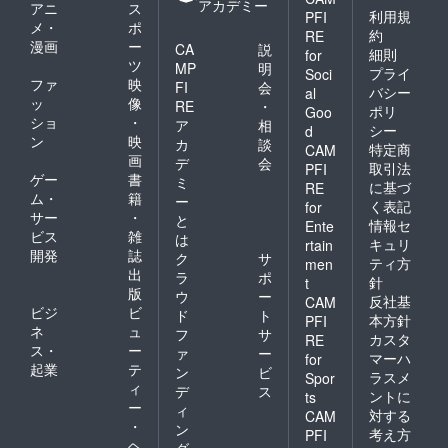
アカデミー
アニ
ス
利用規
PFI
メ・
ポ
約
RE
漫画
ー
CA
説
細則
for
ツ
MP
明
プライ
Soci
ファ
映
FI
会
バシー
al
ッ
像
RE
・
ポリ
Goo
ショ
・
ア
相
シー
d
ン
映
カ
談
特定商
CAM
画
デ
会
取引法
PFI
ゲー
書
ミ
に基づ
RE
ム・
籍
ー
く表記
for
サー
・
と
情報セ
Ente
ビス
雑
は
キュリ
rtain
開発
誌
ク
サ
ティ方
men
出
ラ
ポ
針
t
版
ウ
ー
反社基
CAM
ビジ
ビ
ド
ト
本方針
PFI
ネ
ュ
フ
サ
カスタ
RE
ス・
ー
ァ
ー
マーハ
for
起業
テ
ン
ビ
ラスメ
Spor
ィ
デ
ス
ントに
ts
ー
ィ
対する
CAM
・
ン
考え方
PFI
ヘ