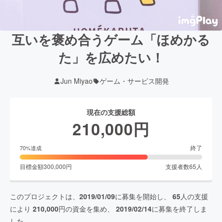
互いを褒め合うゲーム「ほめかる
た」を広めたい！
Jun Miyao
ゲーム・サービス開発
現在の支援総額
210,000
円
終了
70
%達成
目標金額
300,000
円
支援者数
65
人
このプロジェクトは、
2019/01/09
に募集を開始し、
65
人の支援
により
210,000
円の資金を集め、
2019/02/14
に募集を終了しま
した