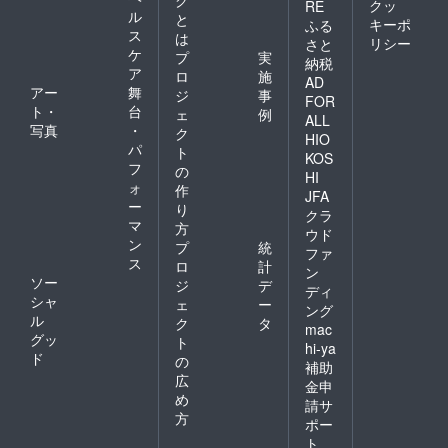
グ
クッ
RE
ル
と
キーポ
ふる
ス
は
リシー
さと
ケ
プ
実
納税
ア
ロ
施
AD
アー
舞
ジ
事
FOR
ト・
台
ェ
例
ALL
写真
・
ク
HIO
パ
ト
KOS
フ
の
HI
ォ
作
JFA
ー
り
クラ
マ
方
ウド
ン
プ
統
ファ
ス
ロ
計
ン
ソー
ジ
デ
ディ
シャ
ェ
ー
ング
ル
ク
タ
mac
グッ
ト
hi-ya
ド
の
補助
広
金申
め
請サ
方
ポー
ト