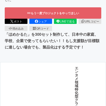
もう一度プロジェクトをやってほしい
ポスト
シェア
LINEで送る
URLコピー
埋め込み
QRコード
「ほめかるた」を300セット制作して、日本中の家庭、
学校、企業で使ってもらいたい！！もし支援額が目標額
に達しない場合でも、製品化はする予定です！
エ
ン
タ
メ
領
域
特
化
型
ク
ラ