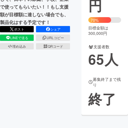
円
で使ってもらいたい！！もし支援
まちづくり・地域活性化
額が目標額に達しない場合でも、
70%
製品化はする予定です！
目標金額は
CAMPFIRE for Social Good
CAMPFIRE Creation
ポスト
シェア
300,000円
CAMPFIREふるさと納税
machi-ya
コミュニティ
LINEで送る
URLコピー
埋め込み
QRコード
支援者数
65
人
募集終了まで残
り
終了