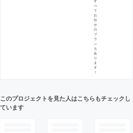
す
べ
て
お
任
せ
の
プ
ラ
ン
も
あ
り
ま
す
！
このプロジェクトを見た人はこちらもチェックし
ています