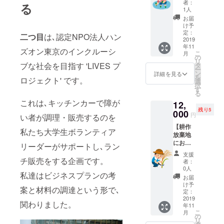
是非食
んぼで
者：
る
験と収
べてみ
取れた
1人
穫した
てくだ
お米を
お届
お米
さい！
使った
け予
5kg】
内容と
定：
おにぎ
二つ目
は､認定NPO法人ハン
ひと家
2019
しては
りを軽
年11
族の皆
・お米
食とし
ズオン東京のインクルーシ
こ
月
様でご
20kg ・
の
てご提
リ
利用い
ブな社会を目指す 'LIVES プ
感謝の
タ
供致し
ー
ただけ
お手紙
ン
ます。
詳細を見る
を
ロジェクト' です。
ます 先
の２つ
選
＊エ
択
着順で5
になり
す
デュテ
る
組様限
ます。
イメン
これは､キッチンカーで障が
12,
定とさ
ト: 教育
残り5
せてい
000
の分野
円
い者が調理・販売するのを
ただき
では随
【耕作
ます。
分前か
私たち大学生ボランティア
放棄地
内容と
ら使わ
におい
しまし
リーダーがサポートし､ラン
れてい
ての収
ては ・
る言葉
支援
穫体験
チ販売をする企画です。
田植え
で、教
者：
と収穫
体験 ・
0人
育とい
私達はビジネスプランの考
したお
交流会
う意味
お届
米
・後日
け予
のエ
案と材料の調達という形で､
5kg】
収穫し
定：
デュ
ひと家
2019
たお米
ケー
関わりました。
年11
族の皆
5kgを発
ション
こ
月
様でご
送 の３
の
と娯楽
リ
利用い
つを考