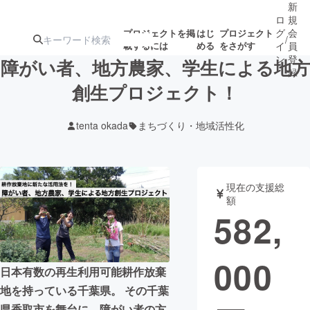
新
ロ
規
グ
会
プロジェクトを掲
はじ
プロジェクト
/
載するには
める
をさがす
イ
員
ン
登
障がい者、地方農家、学生による地方
録
創生プロジェクト！
人気のプロ
注目のリ
注目の新着プロ
募集終了が近いプ
もうすぐ公開
tenta okada
まちづくり・地域活性化
ジェクト
ターン
ジェクト
ロジェクト
されます
アート・写真
音楽
現在の支援総
額
582,
テクノロジー・ガジェット
ゲーム・サ
000
映像・映画
書籍・雑誌
日本有数の再生利用可能耕作放棄
地を持っている千葉県。 その千葉
ビジネス・起業
チャレンジ
県香取市を舞台に、障がい者の方