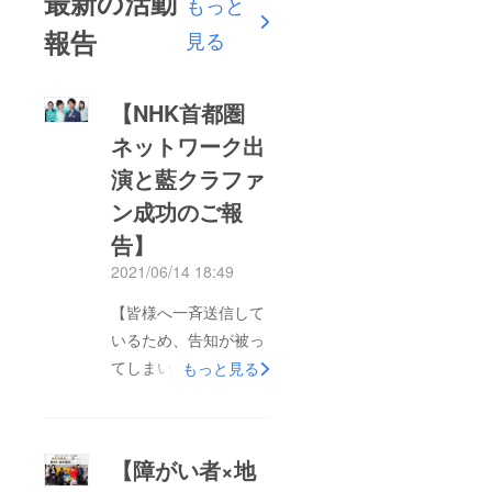
最新の活動
もっと
報告
見る
【NHK首都圏
ネットワーク出
演と藍クラファ
ン成功のご報
告】
2021/06/14 18:49
【皆様へ一斉送信して
いるため、告知が被っ
てしまいましたら申し
もっと見る
訳ございません。】皆
様、いつも私達の活動
を見守ってくださり、
【障がい者×地
誠にありがとうござい