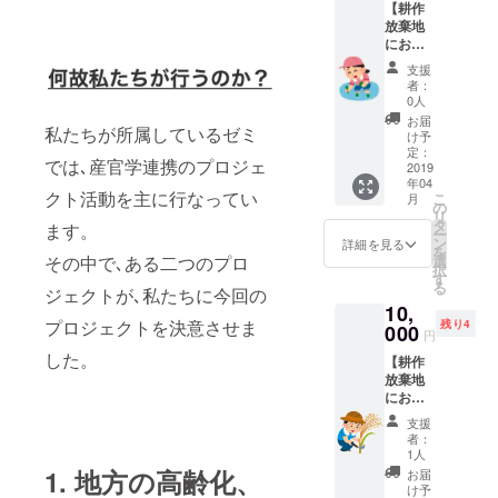
【耕作
たパト
放棄地
ロンの
におい
方々の
ての田
思いも
支援
植え体
含め、
者：
験】
ざっく
0人
ひと家
ばらん
お届
私たちが所属しているゼミ
族の皆
にお話
け予
様でご
できれ
定：
では､産官学連携のプロジェ
利用い
2019
ばと思
年04
ただけ
いま
クト活動を主に行なってい
こ
月
ます 先
す。 是
の
リ
着順で5
非とも
タ
ます。
ー
組様限
一緒に
ン
詳細を見る
を
定とさ
この構
その中で､ある二つのプロ
選
択
せてい
想を実
す
る
ジェクトが､私たちに今回の
ただき
現して
10,
ます。
いきま
プロジェクトを決意させま
残り4
内容と
000
せん
円
しまし
か？ ※
した。
【耕作
ては ・
東京23
放棄地
田植え
区外の
におい
体験 ・
場合は
ての収
交流会
往復交
支援
穫体
の2つに
通費を
者：
験】
なりま
別途負
1人
ひと家
す。 ま
1. 地方の高齢化、
担くだ
お届
族の皆
た、交
さい。
け予