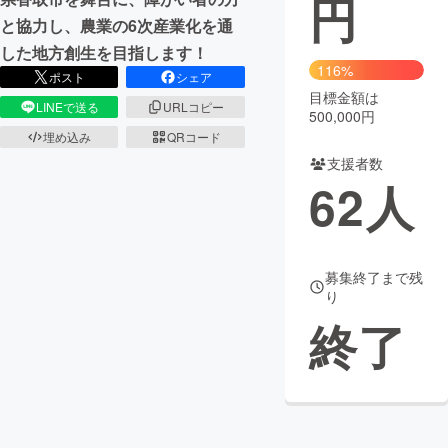
円
と協力し、農業の6次産業化を通
まちづくり・地域活性化
した地方創生を目指します！
116%
ポスト
シェア
目標金額は
CAMPFIRE for Social Good
CAMPFIRE Creation
LINEで送る
URLコピー
500,000円
CAMPFIREふるさと納税
machi-ya
コミュニティ
埋め込み
QRコード
支援者数
62
人
募集終了まで残
り
終了