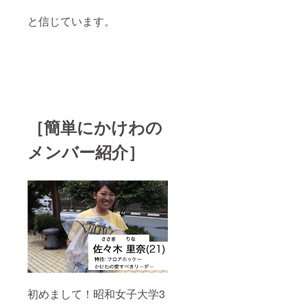
お手数
ます！
です
と信じています。
が、交
通費は
自己負
担でお
願い致
しま
す。
［簡単にかけわの
メンバー紹介］
初めまして！昭和女子大学3