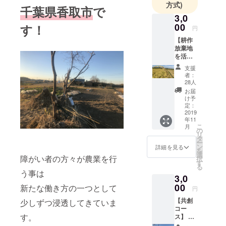
た。
方式)
千葉県香取市
で
現在は皆様
3,0
からの支援
00
す！
円
を元に千葉
【耕作
県香取市に
放棄地
を活用
て農業を始
して
支援
め、学生な
作った
者：
お米
りの社会貢
28人
5kg】
お届
献ができな
私たち
け予
いかという
が千葉
定：
の耕作
2019
視点から、
年11
放棄地
「Social
こ
月
を活用
の
リ
Store」を運
し、地
タ
ー
方農
ン
詳細を見る
営していま
を
家、障
選
障がい者の方々が農業を行
す。
択
がい者
す
る
の方々
う事は
3,0
と協力
最後まで読
して
00
新たな働き方の一つとして
円
んでいただ
作った
【共創
少しずつ浸透してきていま
お米を
けたら幸い
コー
5kgお届
です。
す。
ス】 私
けしま
たちの
す。 是