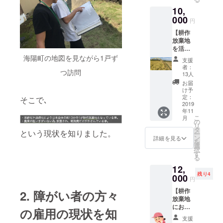
ます 先
たおに
ていた
10,
着順で5
ぎりを
だきま
組様限
000
軽食と
す。
円
定とさ
して提
【耕作
せてい
供致し
放棄地
ただき
ます。
を活用
ます。
＊日程:
して
海陽町の地図を見ながら1戸ず
内容と
2019年
支援
作った
しまし
8月頃
者：
つ訪問
お米
ては ・
＊場所:
13人
20kg】
虫取り
千葉県
お届
私た
体験 ・
香取市
け予
ちが千
自然を
定：
近郊 ＊
そこで､
葉の耕
2019
活用し
お手数
年11
作放棄
たエ
です
こ
月
地を活
デュテ
の
が、交
リ
用し、
イメン
タ
通費は
という現状を知りました。
ー
地方農
ト体験
ン
自己負
詳細を見る
を
家、障
・交流
選
担でお
択
がい者
会 の3
す
願い致
る
の方々
つにな
しま
12,
と協力
りま
す。
残り4
して
000
す。 ま
円
作った
た、交
【耕作
2. 障がい者の方々
お米を
流会の
放棄地
20kgお
際に
におい
届けし
は、近
の雇用の現状を知
ての田
ます。
くの田
支援
植え体