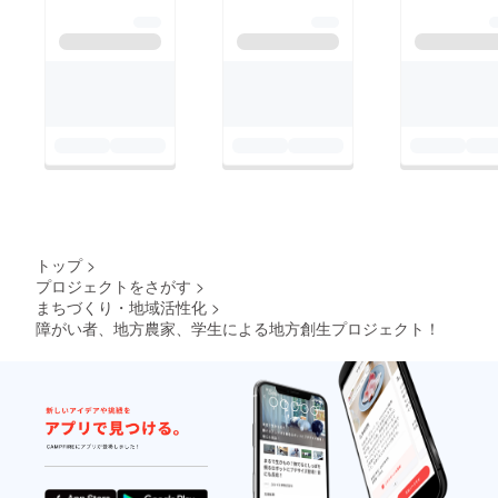
米です。流通量が少な
く、とても珍しい品種
です。もしよろしけれ
ば以下のサイトよりご
注文いただけますと幸
いです。ご注文はこち
らから。②今年の収穫
体験について昨年は、
お客様をお呼びし、手
刈りの収穫体験を行い
トップ
>
ました。 しかし、今
プロジェクトをさがす
>
まちづくり・地域活性化
>
年はコロナウイルスの
障がい者、地方農家、学生による地方創生プロジェクト！
影響から、農家さんと
相談し、残念ながら収
穫体験の受け入れは中
止とすることにしまし
た。ですが、皆様には
私達がお米を収穫して