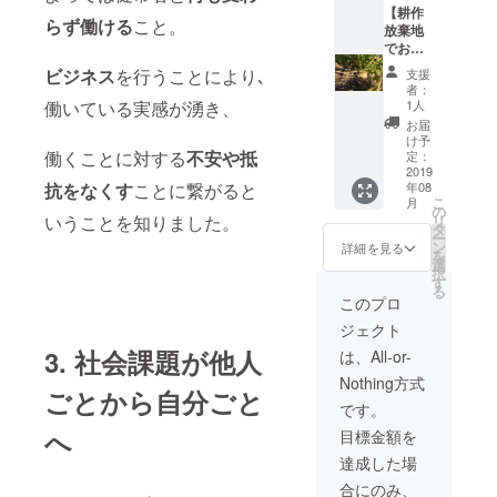
自己負
せてい
【耕作
を使っ
近郊 ＊
担でお
らず働ける
こと。
ただき
放棄地
たおに
お手数
願い致
ます。
でお好
ぎりを
です
しま
内容と
きな野
軽食と
が、交
ビジネス
を行うことにより､
す。
支援
しまし
菜を育
して提
通費は
者：
ては ・
ててみ
供致し
働いている実感が湧き、
自己負
1人
虫取り
ません
ます。
担でお
お届
体験 ・
か？】
＊体験
願い致
け予
自然を
パトロ
働くことに対する
不安や抵
日程:
定：
しま
活用し
ンの方
2019
2019年
す。
抗をなくす
ことに繋がると
年08
たエ
に野菜
9月頃
こ
月
デュテ
を選ん
＊配送
の
いうことを知りました。
リ
イメン
でいた
日程:
タ
ー
ト体験
だき、
2019年
ン
詳細を見る
を
・交流
畑の一
11月頃
選
択
会 ・後
区画を
＊場所:
す
る
日お米
使っ
千葉県
このプロ
5kg発送
て、私
香取市
ジェクト
の4つを
たちが
周辺 ＊
考えて
そのタ
お手数
3. 社会課題が他人
は、All-or-
おりま
ネを元
です
Nothing方式
す。 ま
に無農
が、交
ごとから自分ごと
た、交
薬野菜
通費は
です。
流会の
を育て
自己負
へ
目標金額を
際に
ます！
担でお
は、近
もし畑
願い致
達成した場
くの田
まで来
しま
合にのみ、
んぼで
れるよ
す。