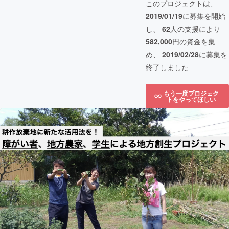
このプロジェクトは、
2019/01/19
に募集を開始
し、
62
人の支援により
582,000
円の資金を集
め、
2019/02/28
に募集を
終了しました
もう一度プロジェク
トをやってほしい