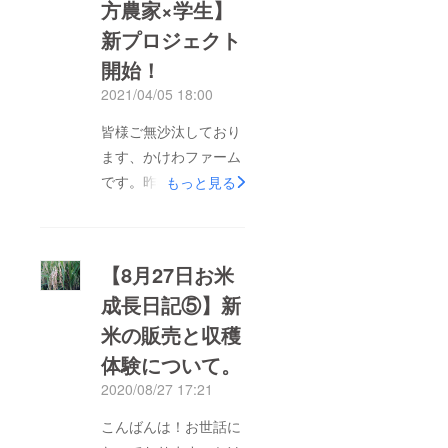
方農家×学生】
ます。さて、皆様から
新プロジェクト
のご支援を受けて始
まった耕作放棄地にお
開始！
ける農業の取り組み
2021/04/05 18:00
が、この度明日6月15
皆様ご無沙汰しており
日18:10-18:30からの
ます、かけわファーム
NHK首都圏ネットワー
です。昨年皆様のご支
もっと見る
クにて放送されること
援をきっかけとして始
になりました！これも
まった障がい者、地方
ひとえに、皆様からの
農家、学生によるプロ
ご支援のおかげです。
【8月27日お米
ジェクト。皆様からの
もしお時間が合うよう
成長日記⑤】新
温かいご協力のおかげ
でしたらどうぞご覧く
米の販売と収穫
でここまで継続するこ
ださい。また、先日ご
とができました。今
体験について。
報告させていただきま
回、第二弾として、藍
した、「農福学連携藍
2020/08/27 17:21
の生産から加工、販売
染めクラウドファン
こんばんは！お世話に
までを障がい者、地方
ディング」が無事達成