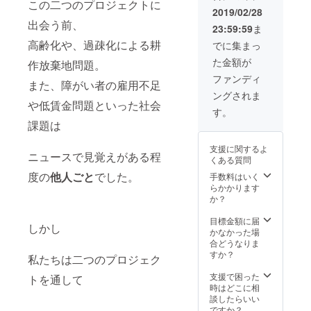
この二つのプロジェクトに
取れた
うでし
2019/02/28
お米を
たら、
出会う前、
23:59:59
ま
使った
種の植
おにぎ
え付け
高齢化や、過疎化による耕
でに集まっ
りを軽
や収穫
た金額が
作放棄地問題。
食とし
等、定
てご提
期的に
ファンディ
また、障がい者の雇用不足
供致し
一緒に
ングされま
ます。
育てて
や低賃金問題といった社会
＊エ
いきま
す。
デュテ
しょ
課題は
イメン
う！ 遠
ト: 教育
方の方
支援に関するよ
の分野
や畑ま
ニュースで見覚えがある程
くある質問
では随
で来る
分前か
ことが
度の
他人ごと
でした。
手数料はいく
ら使わ
難しい
らかかります
れてい
方に
か？
る言葉
は、私
で、教
達から
目標金額に届
しかし
育とい
お野菜
かなかった場
う意味
の成長
合どうなりま
のエ
記録を
すか？
私たちは二つのプロジェク
デュ
お送り
ケー
致しま
支援で困った
トを通して
ション
す！そ
時はどこに相
と娯楽
して収
談したらいい
という
穫した
ですか？