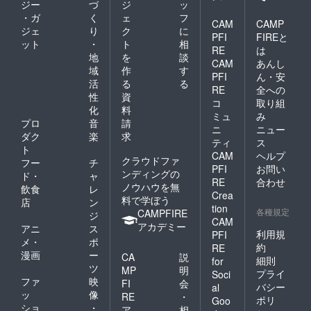
ジー
づ
ジ
ッ
す。【Social Store
・ガ
く
ェ
フ
CAM
CAMP
Instagram】
ジェ
り
ク
に
PFI
FIREと
https://www.instagram.
ット
・
ト
相
RE
は
地
を
談
com/ayame.marche【
CAM
あんし
域
作
す
PFI
ん・安
Social Store
活
る
る
RE
全への
Facebook】
性
資
コ
取り組
化
料
https://www.facebook.
ミュ
み
プロ
音
請
ニ
ニュー
com/ayamemarche/皆
ダク
楽
求
ティ
ス
様からのご視聴を心よ
ト
CAM
ヘルプ
クラウドファ
フー
チ
りお待ちしておりま
PFI
お問い
ンディングの
ド・
ャ
す。
RE
合わせ
ノウハウを無
飲食
レ
Crea
料で学ぼう
店
ン
tion
各種規定
CAMPFIRE
ジ
CAM
アカデミー
アニ
ス
利用規
PFI
メ・
ポ
約
RE
漫画
ー
CA
説
細則
for
ツ
MP
明
プライ
Soci
ファ
映
FI
会
バシー
al
ッ
像
RE
・
ポリ
Goo
ショ
・
ア
相