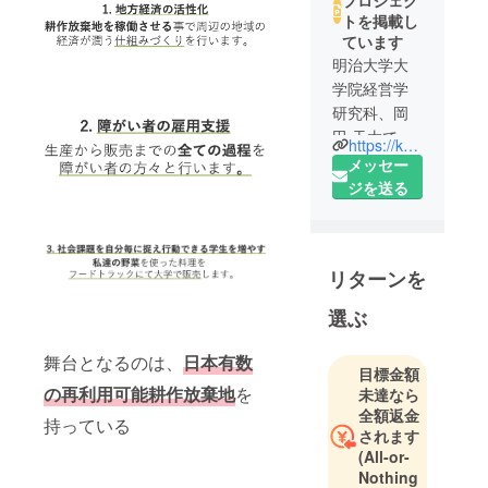
トを掲載し
ています
明治大学大
学院経営学
研究科、岡
田 天太で
https://kakewa.work/
す。
メッセー
ジを送る
今回のクラ
ウドファン
ディング
リターンを
は、地域活
性化と障が
選ぶ
い者雇用と
いった社会
舞台となるのは、
日本有数
目標金額
問題に対し
の再利用可能耕作放棄地
を
未達なら
課題意識を
全額返金
持つように
持っている
されます
なり、2年前
(All-or-
に行いまし
Nothing