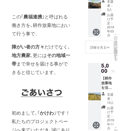
支援
構想を
非食べ
者：
ご支援よろ
「共に
てみて
3人
しくお願い
創って
くださ
お届
この｢
農福連携
｣と呼ばれる
いきた
い！ 内
いたしま
け予
い！」
容とし
定：
働き方を､耕作放棄地におい
す！
「共感
2019
ては ・
年03
し
お米5kg
て行う事で、
こ
月
た！」
・感謝
の
リ
「とに
のお手
タ
ー
障がい者の方々
だけでなく､
かく応
紙 の２
ン
詳細を見る
を
援した
つにな
選
択
地方農家
､更には
その地域一
い！」
りま
す
る
という
す。
帯
まで幸せを届ける事がで
5,0
方の為
に設け
00
きると信じています。
円
させて
【耕作
いただ
放棄地
きまし
を活用
た。 プ
して
ロジェ
支援
作った
クト終
者：
お米
了後に
13人
10kg】
感謝の
お届
私た
お手紙
初めまして､｢
かけわ
｣です！
け予
ちが千
を送ら
定：
葉の耕
2019
私たちのプロジェクトペー
せてい
年11
作放棄
ただき
こ
月
ジへ来ていただき､誠にあり
地を活
ます。
の