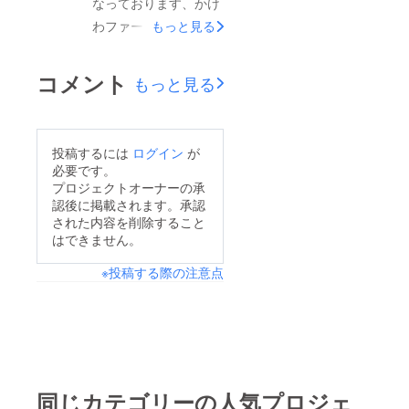
なっております、かけ
農家、学生の三者で行
いたしました。これか
わファーム明治大学の
もっと見る
います。その名も、
らも、学生の視点から
岡田です。昨年度よ
「つなぐ"あい"の輪」
様々なプロジェクトを
り、皆様からのご協力
プロジェクトです。何
コメント
もっと見る
進めてまいりますの
を元に始めたお米作り
かと暗いニュースが多
で、暖かく見守ってい
について、2点ご報告
い今だからこそ、場所
ただけたら嬉しいで
がございます！①新米
や年齢、障がいの有無
す。引き続きどうぞよ
投稿するには
ログイン
が
の販売について 今年
を問わず人と人とが繋
必要です。
ろしくお願いいたしま
もようやくお米が収穫
プロジェクトオーナーの承
がって前を向いてもら
す。
認後に掲載されます。承認
を迎えました。私達が
いたい。そんな想いを
された内容を削除すること
お米を作っている千葉
込めて「つなぐ"あ
はできません。
県香取市は、米どころ
い"の輪プロジェク
※投稿する際の注意点
として知られていま
ト」と名付けました。
す。市内では様々な品
ご支援のほど何卒よろ
種のお米が作られてお
しく申し上げます。
り、品種ごとに味わい
【クラウドファンディ
や収穫時期が異なりま
ングURL】
す。そこで、私達が販
https://camp-
同じカテゴリーの人気プロジェ