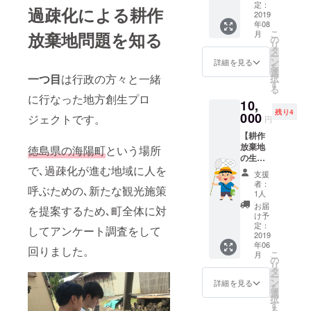
様でご
流会の
定：
※ランチ
過疎化による耕作
利用い
2019
際には
は90
年08
ただけ
近くの
分、
こ
放棄地問題を知る
月
ます 先
田んぼ
の
ディ
リ
着順で5
で取れ
タ
ナーは2
ー
組様限
たお米
ン
時間ま
詳細を見る
を
定とさ
を使っ
選
でとさ
一つ目
は行政の方々と一緒
択
せてい
た簡単
す
せて頂
る
ただき
な軽食
きま
に行なった地方創生プロ
10,
ます。
をご提
す。 ※
残り4
内容と
000
供致し
ジェクトです。
その際
円
しまし
ます。
にかか
【耕作
ては ・
＊日程:
る食事
放棄地
収穫体
徳島県の海陽町
という場所
2019年
代は別
の生物
験 ・交
4月頃
途ご負
で､過疎化が進む地域に人を
たちと
流会 の
＊場所:
担くだ
支援
遊びな
二つを
千葉県
さい。
者：
呼ぶための､新たな観光施策
がら学
考えて
香取市
1人
※スケ
ぶ、エ
おりま
近郊 ＊
ジュー
お届
を提案するため､町全体に対
デュテ
す。 ま
お手数
け予
ルはク
イメン
た、交
定：
ですが､
ラウド
してアンケート調査をして
ト体
2019
流会の
交通費
ファン
年06
験】
際には
回りました。
は自己
ディン
こ
月
ひと家
近くの
の
負担で
グ終了
リ
族の皆
田んぼ
タ
お願い
後に
ー
様でご
で取れ
ン
致しま
詳細を見る
メール
を
利用い
たお米
選
す。
にて調
択
ただけ
を使っ
す
整させ
る