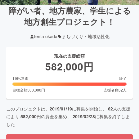
障がい者、地方農家、学生による
地方創生プロジェクト！
tenta okada
まちづくり・地域活性化
現在の支援総額
582,000
円
終了
116
%達成
目標金額
500,000
円
支援者数
62
人
このプロジェクトは、
2019/01/19
に募集を開始し、
62
人の支援
により
582,000
円の資金を集め、
2019/02/28
に募集を終了しま
した