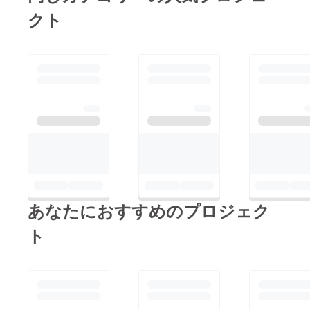
売している野菜セット
fire.jp/projects/view/41
クト
に、収穫時期に合わせ
2492
て、隔週で、新米も詰
め合わせてお届けしま
す！ 第一弾は千葉県
で開発された品種「ふ
さおとめ」です！見た
目の特徴は、一つひと
つの粒が大きく、炊き
あがりの鮮やかなツヤ
が特徴です。粘り気が
少なく、あっさりとし
あなたにおすすめのプロジェク
た味わいが人気のふさ
おとめ。冷めてからも
ト
美味しく食べられるた
め、おにぎりやお弁当
にも使いやすく、幅広
い料理に向いているお