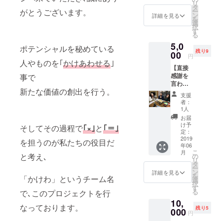
リ
用し、
タ
がとうございます。
ー
地方農
ン
詳細を見る
を
家、障
選
択
がい者
す
る
の方々
5,0
と協力
ポテンシャルを秘めている
残り9
して
00
円
作った
人やものを｢
かけあわせる
｣
【直接
お米を
感謝を
事で
10kgお
言わせ
届けし
新たな価値の創出を行う。
てくだ
ます。
支援
さ
是非食
者：
い。】
べてみ
1人
これま
てくだ
お届
での私
さい！
け予
そしてその過程で
｢×｣
と
｢＝｣
たちの
内容と
定：
経験
2019
しては
を担うのが私たちの役目だ
年06
や、ど
・お米
こ
月
のよう
と考え､
10kg ・
の
リ
な思い
感謝の
タ
ー
でこの
お手紙
ン
詳細を見る
を
「かけわ」というチーム名
プロ
の２つ
選
択
ジェク
になり
す
る
で､このプロジェクトを行
トを立
ます。
10,
ち上げ
なっております。
残り5
たの
000
円
か、ま