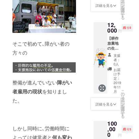
タ
という
ー
ただけ
えてお
ン
詳細を見る
意味の
を
ます 先
りま
選
エン
択
着順で5
す。 交
す
ターテ
る
組様限
流会の
イメン
12,
定とさ
際に
トを合
残り5
せてい
000
は、近
わせた
円
ただき
くの田
造語で
【耕作
ます。
んぼで
す。子
そこで初めて､障がい者の
放棄地
内容と
取れた
供達が
の生物
しまし
お米を
「遊び
方々の
たちと
ては ・
使った
ながら
支援
遊びな
収穫体
おにぎ
者：
学ぶこ
がら学
験 ・交
りを軽
0人
と」と
ぶ、エ
流会 ・
食とし
お届
目的と
デュテ
後日お
て提供
け予
してい
イメン
米5kg発
定：
致しま
ます。
整備が進んでいない
障がい
ト体験
2019
送 の３
す。 ＊
＊日程:
年11
とお米
つを考
体験日
2019年
者雇用の現
状
を知りまし
こ
月
5kg】
えてお
の
程:
6月頃
リ
ひと家
りま
タ
2019年
た。
＊場所:
ー
族の皆
す。 ま
ン
4月頃
詳細を見る
千葉県
を
様でご
た、交
選
＊配送
香取市
択
利用い
流会の
す
日程:
周辺 ＊
る
ただけ
際には
2019年
お手数
100
ます 先
近くの
11月頃
です
しかし同時に､労働時間に
着順で5
,00
田んぼ
＊場所:
残り3
が、交
組様限
で取れ
0
千葉県
通費は
円
よっては健常者と
何も変わ
定とさ
たお米
香取市