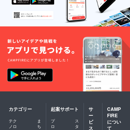
いる様子を何とかして
お届けできないかと考
え、 今年はなんと、
収穫体験のライブ配信
を行います！日時は8
月29日(土)AM8：00頃
を予定しております！
何かと暗いニュースが
多い今だからこそ、私
達が元気にお米を収穫
する姿を通して、皆様
を笑顔にできればと思
います！ Instagramと
Facebookの両方にて
行う予定ですので、も
カテゴリー
起案サポート
サ
CAMP
しよろしければ以下の
ー
FIRE
アカウントをフォロー
テク
ま
プ
ス
ビ
につい
いただけると嬉しいで
ノロ
ち
ロ
タ
ス
て