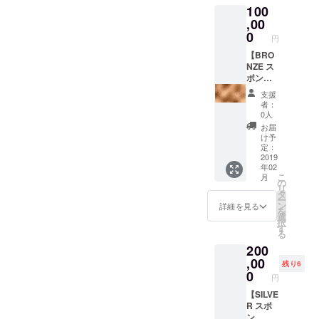
入くだ
ポート
100
「教
冬まつ
さい。
や写真
育」や
,00
り専用
記入の
はイベ
「地方
サイト
0
ない場
ント運
円
創生」
に名前
合は
営の参
「これ
【BRO
掲載
CAMPF
考にな
からの
NZE ス
（べた
IREの
ると思
コミュ
ポン
打ち）
ユー
いま
ニティ
サー】
※支援
ザー名
す！）
支援
のあり
リター
時、必
を掲載
向けの
者：
方」な
ン ・宮
ず備考
いたし
0人
リター
ど”私た
古島冬
欄にご
ます。
ンとな
お届
ちがこ
まつり
希望の
ご了承
け予
りま
れまで
のス
お名前
定：
くださ
す。
に取り
テージ
2019
をご記
い。 ・
年02
組んで
横の
入くだ
スタッ
こ
月
きた活
ボード
さい。
の
フが撮
リ
動に
にロゴ
記入の
タ
影した
ー
寄った
の掲載
ない場
ン
イベン
詳細を見る
を
内容”と
・HPに
合は
選
ト当日
択
させて
ロゴ(中)
CAMPF
す
の写真
る
くだ
掲載 ・
IREの
を共有
200
い。 ス
冊子
ユー
しま
ケ
（A4サ
,00
ザー名
す。 ・
残り6
ジュー
イズ）
を掲載
0
Mya-hk
円
ル調整
1/6ペー
いたし
LAB.の
等に関
ジでロ
【SILVE
ます。
学生メ
して
ゴ掲載
R スポ
ご了承
ンバー
は、
・宮古
ン
くださ