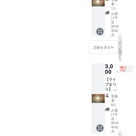
イブま
加でき
者：
つり】
なくて
1人
リター
も、す
お届
ン ・か
ごく励
け予
りゆし
みにな
定：
58さん
2019
りま
年02
のライ
す。
こ
月
ブの優
の
リ
先エリ
タ
ー
アに案
ン
詳細を見る
を
内。 ・
選
択
会場に
す
る
てMya-
3,0
hk LAB.
残り
オリジ
00
141
円
ナル
【ライ
グッズ
ブまつ
を提
り】 リ
供。 誰
ターン
よりも
支援
・かり
早く支
者：
ゆし58
援を決
9人
さんの
めてい
お届
ライブ
ただい
け予
の優先
た方向
定：
エリア
2019
け 宮古
年02
へ案内
島冬ま
こ
月
しま
つりの
の