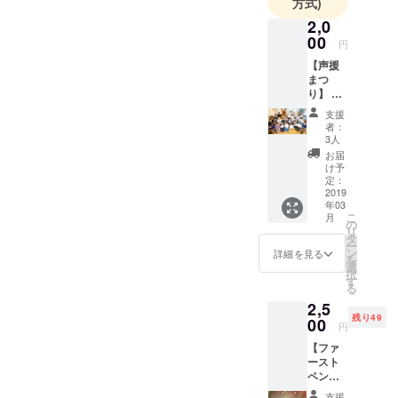
方式)
2,0
00
円
【声援
まつ
り】 リ
ターン
支援
・Mya-
者：
hk LAB.
3人
の学生
お届
メン
け予
バーが
定：
お礼の
2019
年03
メール
こ
月
を送り
の
リ
ます。
タ
ー
私たち
ン
詳細を見る
を
の挑戦
選
択
を”応
す
る
援”して
2,5
くださ
残り49
る方
00
円
へ。た
【ファ
とえ、
ースト
遠方で
ペンギ
イベン
ン・ラ
トに参
支援