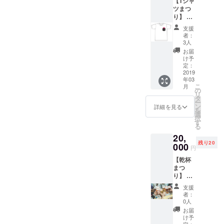
【Tシャ
（べた
【ファ
にお通
ツまつ
打ち）
ースト
ししま
り】 リ
※支援
ペンギ
すが、
ターン
時、必
ン・ラ
当リ
支援
・２月
ず備考
イブま
ターン
者：
冬祭り
欄にご
つり】
3人
の支援
のス
希望の
と同じ
者様で
お届
タッフT
お名前
ものに
け予
会場に
シャツ
をご記
定：
なりま
お越し
プレゼ
2019
入くだ
す。
頂いた
年03
ント
さい。
尚、ス
順にご
こ
月
(S/M/L)
記入の
の
テージ
案内し
リ
(白) ※画
ない場
タ
前方の
ま
ー
像はイ
合は
ン
優先席
詳細を見る
す。）
を
メージ
CAMPF
選
エリア
また、1
択
です。
IREの
す
にお通
アカウ
る
ただい
ユー
ししま
ントに
20,
まデザ
ザー名
すが、
つき1名
残り20
イナー
000
を掲載
当リ
様のご
円
によ
いたし
ターン
案内に
【乾杯
り、よ
ます。
の支援
なりま
まつ
り良い
ご了承
者様で
す。
り】 ・
デザイ
くださ
会場に
Mya-hk
ンを作
い。 ・
お越し
支援
LABメ
成中で
スタッ
頂いた
者：
ンバー
す（発
フが撮
0人
順にご
の飲み
送は
影した
案内し
お届
会に参
2019年
イベン
け予
ま
加でき