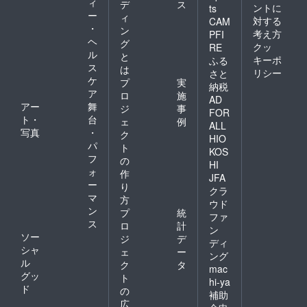
ィ
デ
ス
ントに
ts
ー
ィ
対する
CAM
・
ン
考え方
PFI
ヘ
グ
クッ
RE
ル
と
キーポ
ふる
ス
は
リシー
さと
ケ
プ
実
納税
ア
ロ
施
AD
アー
舞
ジ
事
FOR
ト・
台
ェ
例
ALL
写真
・
ク
HIO
パ
ト
KOS
フ
の
HI
ォ
作
JFA
ー
り
クラ
マ
方
ウド
ン
プ
統
ファ
ス
ロ
計
ン
ソー
ジ
デ
ディ
シャ
ェ
ー
ング
ル
ク
タ
mac
グッ
ト
hi-ya
ド
の
補助
広