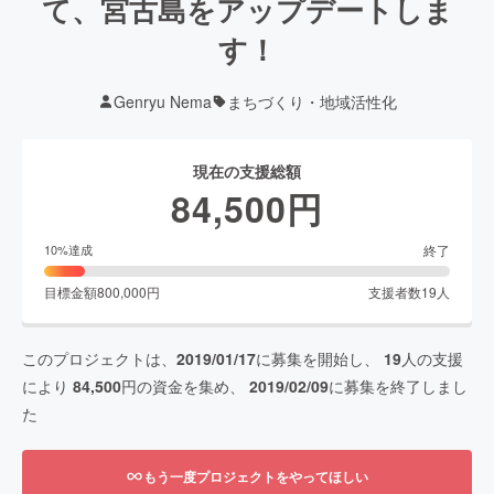
て、宮古島をアップデートしま
す！
Genryu Nema
まちづくり・地域活性化
現在の支援総額
84,500
円
終了
10
%達成
目標金額
800,000
円
支援者数
19
人
このプロジェクトは、
2019/01/17
に募集を開始し、
19
人の支援
により
84,500
円の資金を集め、
2019/02/09
に募集を終了しまし
た
もう一度プロジェクトをやってほしい