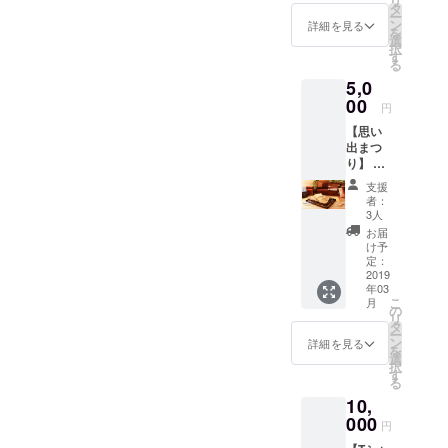
リ
す。 ・
メイン
タ
ー
会場に
コンテ
ン
詳細を見る
を
てMya-
ンツの
選
択
hk LAB.
一つ、
す
る
オリジ
かりゆ
5,0
ナル
し58さ
グッズ
00
んのラ
円
を提
イブが
【思い
供。 宮
前方の
出まつ
古島冬
優先エ
り】 リ
まつり
リアで
ターン
のメイ
見るこ
支援
・宮古
ンコン
とがで
者：
島冬ま
テンツ
きま
3人
つり
の一
す。
お届
2019の
つ、か
（内容
け予
当日の
りゆし
定：
は【ラ
詳細レ
2019
58さん
イブま
年03
ポート
のライ
つり】
こ
月
をメー
ブが前
の
と同じ
リ
ルでお
方の優
タ
ものに
ー
送りし
先席で
ン
なりま
詳細を見る
を
ます。
見るこ
選
す。
択
・冬ま
とがで
す
尚、ス
る
つり専
きま
テージ
10,
用サイ
す。
前方の
トに名
000
（内容
優先席
円
前掲載
は
エリア