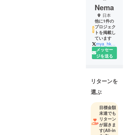
Nema
日本
他に1件の
プロジェク
トを掲載し
ています
mya_hk_lab
メッセー
ジを送る
リターンを
選ぶ
目標金額
未達でも
リターン
が届きま
す
(All-in