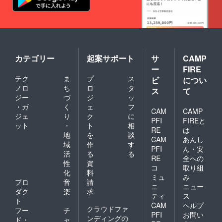
す。
カテゴリー
起案サポート
サ
CAMP
ー
FIRE
テク
ま
プ
ス
ビ
につい
ノロ
ち
ロ
タ
ス
て
ジー
づ
ジ
ッ
・ガ
く
ェ
フ
CAM
CAMP
ジェ
り
ク
に
PFI
FIREと
ット
・
ト
相
RE
は
地
を
談
CAM
あんし
域
作
す
PFI
ん・安
活
る
る
RE
全への
性
資
コ
取り組
化
料
ミュ
み
プロ
音
請
ニ
ニュー
ダク
楽
求
ティ
ス
ト
CAM
ヘルプ
クラウドファ
フー
チ
PFI
お問い
ンディングの
ド・
ャ