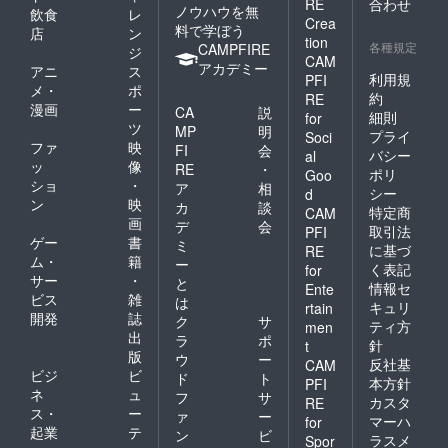
RE
合わせ
ノウハウを無
飲食
レ
Crea
料で学ぼう
店
ン
tion
各種規定
CAMPFIRE
ジ
CAM
アカデミー
アニ
ス
利用規
PFI
メ・
ポ
約
RE
漫画
ー
CA
説
細則
for
ツ
MP
明
プライ
Soci
ファ
映
FI
会
バシー
al
ッ
像
RE
・
ポリ
Goo
ショ
・
ア
相
シー
d
ン
映
カ
談
特定商
CAM
画
デ
会
取引法
PFI
ゲー
書
ミ
に基づ
RE
ム・
籍
ー
く表記
for
サー
・
と
情報セ
Ente
ビス
雑
は
キュリ
rtain
開発
誌
ク
サ
ティ方
men
出
ラ
ポ
針
t
版
ウ
ー
反社基
CAM
ビジ
ビ
ド
ト
本方針
PFI
ネ
ュ
フ
サ
カスタ
RE
ス・
ー
ァ
ー
マーハ
for
起業
テ
ン
ビ
ラスメ
Spor