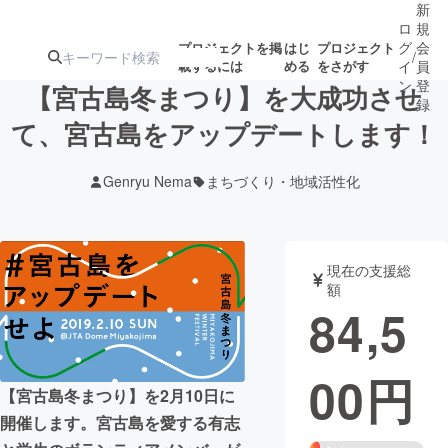
新
ロ
規
グ
会
プロジェクトを掲
はじ
プロジェクト
/
載するには
める
をさがす
イ
員
ン
登
【宮古島冬まつり】を大成功させ
録
て、宮古島をアップデートします！
人気のプロ
注目のリ
注目の新着プロ
募集終了が近いプ
もうすぐ公開
Genryu Nema
まちづくり・地域活性化
ジェクト
ターン
ジェクト
ロジェクト
されます
アート・写真
音楽
現在の支援総
額
84,5
テクノロジー・ガジェット
ゲーム・サ
00
円
映像・映画
書籍・雑誌
【宮古島冬まつり】を2月10日に
開催します。宮古島を愛する有志
ビジネス・起業
チャレンジ