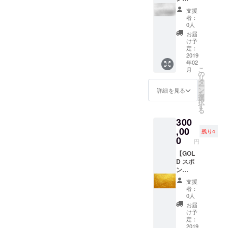
がお礼
メール
島冬ま
サー】
い。 ・
のメー
支援
でやり
つりで
リター
スタッ
ルを送
者：
とりを
司会が
ン ・宮
フが撮
りま
0人
させて
壇上で
古島冬
影した
す。 ２
お届
いただ
あなた
まつり
イベン
月冬祭
け予
きま
の会社
のス
ト当日
定：
りのス
す。 ※
を紹介
テージ
2019
の写真
タッフT
年02
講演者
しま
横のス
を共有
シャツ
こ
月
とス
す。 ・
ポン
しま
の
をプレ
リ
タッフ
SNSで
サー
す。 ・
タ
ゼント
ー
一名分
の企業
ボード
Mya-hk
ン
しま
詳細を見る
を
の交通
紹介
にロゴ
LAB.の
選
す。こ
択
費・宿
（twitte
の掲載
学生メ
す
れであ
る
泊費
r,faceb
・冬ま
ンバー
なたも
300
（日帰
ook他）
つり専
がお礼
Mya-hk
りでき
・会場
用サイ
,00
のメー
LAB.の
残り4
ない場
での資
トにロ
ルを送
0
仲間で
円
合）は
料、試
ゴ(大)掲
りま
す！
別途ご
供品な
載 ・T
【GOL
す。 宮
用意く
どの配
シャツ
D スポ
古島冬
ださ
布を代
にロゴ
ン
まつり
い。 ※
行しま
掲載（1
サー】
2019の
支援
講演は
す 企業
月25日
リター
運営秘
者：
有料で
様向け
までに
ン ・宮
話や苦
0人
開催し
です。
支援を
古島冬
労話が
お届
て頂い
貴社の
決めて
まつり
直接聞
け予
ても、
事業を
いただ
の2階の
ける
定：
無料で
PRしま
いた企
両サイ
2019
とって