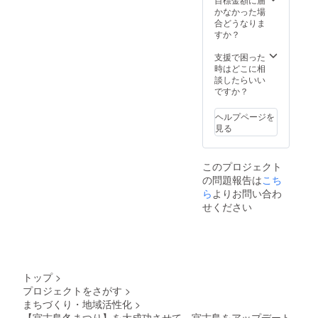
しま
業様）
かなかった場
す。 ・
・配布
合どうなりま
SNSで
用のビ
すか？
の企業
ニール
紹介
袋に企
支援で困った
（twitte
業名を
時はどこに相
r,faceb
掲載 ・
談したらいい
ook他）
冊子
ですか？
・会場
（A4サ
での資
イズ）1
ヘルプページを
料、試
ページ
見る
供品な
でロゴ
どの配
掲載 ・
布を代
宮古島
このプロジェクト
行しま
冬まつ
の問題報告は
こち
す 企業
りで司
様向け
会が壇
ら
よりお問い合わ
です。
上であ
せください
貴社の
なたの
事業を
会社を
PRしま
紹介し
す。 ※
ます。
掲示す
・SNS
るロゴ
での企
トップ
>
の入稿
業紹介
プロジェクトをさがす
>
や壇上
（twitte
まちづくり・地域活性化
>
でご紹
r,faceb
介する
ook他）
【宮古島冬まつり】を大成功させて、宮古島をアップデート