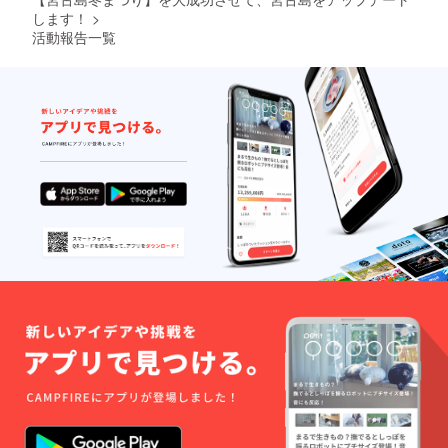
内容な
・会場
します！
>
どは別
での資
活動報告一覧
途メー
料、試
ル等で
供品な
やりと
どの配
りさせ
布を代
ていた
行しま
だきま
す 企業
す。
様向け
です。
貴社の
事業を
PRしま
す。 ※
掲示す
るロゴ
の入稿
や壇上
でご紹
介する
内容な
どは別
途メー
ル等で
やりと
りさせ
ていた
だきま