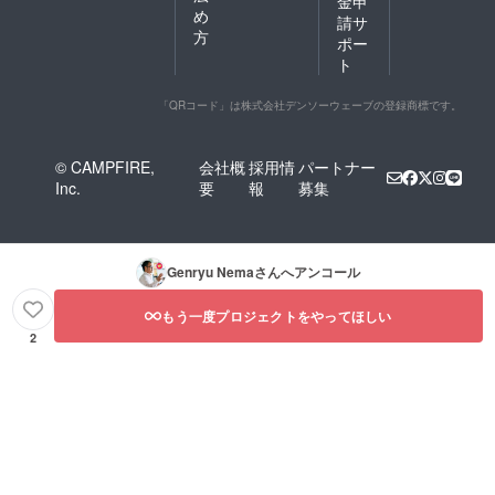
金申
め
請サ
方
ポー
ト
「QRコード」は株式会社デンソーウェーブの登録商標です。
© CAMPFIRE,
会社概
採用情
パートナー
Inc.
要
報
募集
Genryu Nema
さんへアンコール
もう一度プロジェクトをやってほしい
2