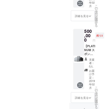
年02
開催し
す。 ※
業様の
ドの横
もレア
こ
月
て頂い
掲示す
み） ・
断幕
な飲み
の
リ
ても構
るロゴ
冊子
(1350m
会に参
タ
ー
いませ
の入稿
（A4サ
m×300
加でき
ン
詳細を見る
を
ん。 ※
や壇上
イズ）
0mm)に
ます。
選
択
開催時
でご紹
1/3ペー
ロゴを
ご自身
す
る
期です
介する
ジでロ
掲載 ・
でもイ
500
がお届
内容な
ゴ掲載
宮古島
ベント
け予定
どは別
・宮古
冬まつ
,00
を開催
残り2
日は
途メー
島冬ま
りのス
しよう
0
円
「2019
ル等で
つりで
テージ
と考え
年4月」
やりと
司会が
横のス
【PLATI
ている
になっ
りさせ
壇上で
ポン
NUM ス
方も大
ていま
ていた
あなた
サー
ポン
歓迎で
すが、
だきま
の会社
ボード
サー】
す！い
支援
厳密に
す。
を紹介
にロゴ
リター
ろんな
者：
は
https://
しま
（大）
ン ・宮
ノウハ
0人
「2019
miyako
す。 ・
の掲載
古島冬
ウをお
お届
年4月以
fes.fun
SNSで
・冬ま
まつり
話しし
け予
降」と
の企業
つり専
の2階の
ます。
定：
なりま
紹介
用サイ
両サイ
2019
年02
す。
（twitte
トにロ
ドに横
こ
月
r,faceb
ゴ(大)掲
断幕
の
リ
ook他）
載 ・T
(1350m
タ
ー
・会場
シャツ
m×300
ン
詳細を見る
を
での資
にロゴ
0mm)に
選
択
料、試
掲載
ロゴ
す
る
供品な
（大）
（大）