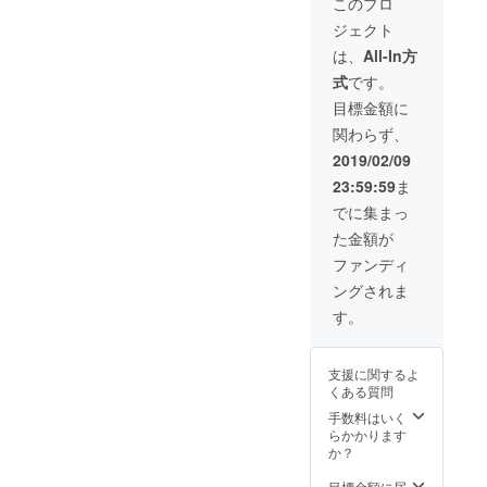
このプロ
どの配
（1月25
を掲載
ジェクト
布を代
日まで
・宮古
行しま
に支援
島冬ま
は、
All-In方
す 企業
を決め
つりの
式
です。
様向け
ていた
ステー
です。
だいた
ジ横の
目標金額に
貴社の
企業
スポン
関わらず、
事業を
様） ・
サー
PRしま
配布用
ボード
2019/02/09
す。 ※
のビ
にロゴ
23:59:59
ま
掲示す
ニール
（大）
るロゴ
袋に企
の掲載
でに集まっ
の入稿
業名を
・冬ま
た金額が
や壇上
掲載 ・
つり専
でご紹
冊子
用サイ
ファンディ
介する
（A4サ
トにロ
ングされま
内容な
イズ）
ゴ(大)掲
どは別
1/2ペー
載 ・T
す。
途メー
ジでロ
シャツ
ル等で
ゴ掲載
にロゴ
やりと
・宮古
（大）
支援に関するよ
りさせ
島冬ま
掲載（1
くある質問
ていた
つりで
月25日
だきま
司会が
までに
手数料はいく
す。
壇上で
支援を
らかかります
あなた
決めて
か？
の会社
いただ
を紹介
いた企
目標金額に届