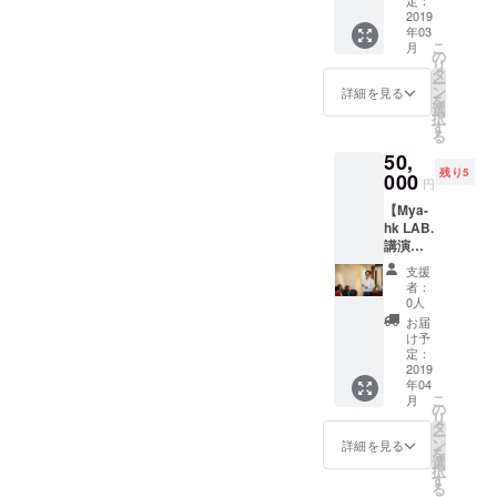
3月予
定：
ト当日
す。）
る権
2019
定） ※
の写真
また、1
年03
利。 ※
ご希望
を共有
アカウ
こ
月
飲食代
の品の
の
しま
ントに
リ
や会場
サイズ
タ
す。 ・
つき1名
ー
までの
を備考
ン
Mya-hk
詳細を見る
様のご
を
費用は
欄に記
選
LAB.の
案内に
択
自己負
載して
す
学生メ
なりま
る
担とな
いただ
ンバー
す。
50,
りま
きます
がお礼
残り5
す。
000
ようお
のメー
円
（2019
願いい
ルを送
【Mya-
年3月、
たしま
りま
hk LAB.
宮古島
す ・冬
す。 当
講演会
の居酒
まつり
日イベ
まつ
屋で開
専用サ
ント会
支援
り】 リ
催予
イトに
場に行
者：
ターン
定） ・
名前掲
0人
けない
・Mya-
宮古島
載（べ
けど詳
お届
hk LAB.
冬まつ
た打
け予
しく内
メン
り2019
定：
ち） ※
容を知
バーに
2019
の当日
支援
りたい
年04
よる講
の詳細
時、必
人、ご
こ
月
演会を
レポー
の
ず備考
自身で
リ
開催で
トを
タ
欄にご
イベン
ー
きる権
メール
ン
希望の
詳細を見る
トを開
を
利。 講
でお送
選
お名前
きたい
択
演会の
りしま
す
をご記
人（レ
る
内容は
す。 ・