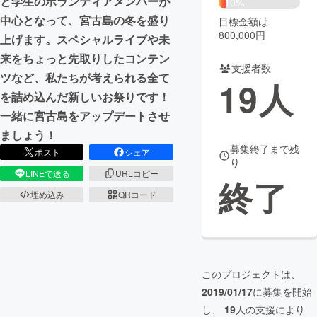
と学生のボランティアメンバーが
10%
中心となって、宮古島の冬を盛り
目標金額は
まちづくり・地域活性化
800,000円
上げます。スペシャルライブや未
来をちょっと先取りしたコンテン
支援者数
CAMPFIRE for Social Good
CAMPFIRE Creation
ツなど、私たちが考えられる全て
19
人
CAMPFIREふるさと納税
machi-ya
コミュニティ
を詰め込んだ新しいお祭りです！
一緒に宮古島をアップデートさせ
ましょう！
募集終了まで残
ポスト
シェア
り
LINEで送る
URLコピー
終了
埋め込み
QRコード
このプロジェクトは、
2019/01/17
に募集を開始
し、
19
人の支援により