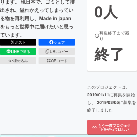
ります。 現日本で、ゴミとして排
0
人
出され、溢れかえってしまってい
まちづくり・地域活性化
る物を再利用し、Made in japan
をもっと世界中に届けたいと思っ
CAMPFIRE for Social Good
CAMPFIRE Creation
募集終了まで残
ています。
り
CAMPFIREふるさと納税
machi-ya
コミュニティ
ポスト
シェア
終了
LINEで送る
URLコピー
埋め込み
QRコード
このプロジェクトは、
2019/01/11
に募集を開始
し、
2019/03/05
に募集を
終了しました
もう一度プロジェク
トをやってほしい