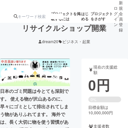
新
ロ
規
グ
会
プロジェクトを掲
はじ
プロジェクト
/
載するには
める
をさがす
イ
員
ン
登
リサイクルショップ開業
録
dream20
ビジネス・起業
人気のプロ
注目のリ
注目の新着プロ
募集終了が近いプ
もうすぐ公開
ジェクト
ターン
ジェクト
ロジェクト
されます
現在の支援総
額
アート・写真
音楽
0
円
日本のゴミ問題は今とても深刻で
テクノロジー・ガジェット
ゲーム・サ
す。 使える物が沢山あるのに、
0%
早々にゴミとして排出されてしま
目標金額は
映像・映画
書籍・雑誌
10,000,000円
う物がありふれてます。 海外で
は、長く大切に物を使う習慣があ
ビジネス・起業
チャレンジ
支援者数