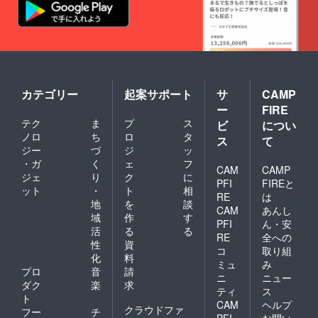
カテゴリー
起案サポート
サ
CAMP
ー
FIRE
テク
ま
プ
ス
ビ
につい
ノロ
ち
ロ
タ
ス
て
ジー
づ
ジ
ッ
・ガ
く
ェ
フ
CAM
CAMP
ジェ
り
ク
に
PFI
FIREと
ット
・
ト
相
RE
は
地
を
談
CAM
あんし
域
作
す
PFI
ん・安
活
る
る
RE
全への
性
資
コ
取り組
化
料
ミュ
み
プロ
音
請
ニ
ニュー
ダク
楽
求
ティ
ス
ト
CAM
ヘルプ
クラウドファ
フー
チ