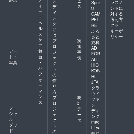
ン
ビ
ラスメ
Spor
ィ
デ
ス
ントに
ts
ー
ィ
対する
CAM
・
ン
考え方
PFI
ヘ
グ
クッ
RE
ル
と
キーポ
ふる
ス
は
リシー
さと
ケ
プ
実
納税
ア
ロ
施
AD
アー
舞
ジ
事
FOR
ト・
台
ェ
例
ALL
写真
・
ク
HIO
パ
ト
KOS
フ
の
HI
ォ
作
JFA
ー
り
クラ
マ
方
ウド
ン
プ
統
ファ
ス
ロ
計
ン
ソー
ジ
デ
ディ
シャ
ェ
ー
ング
ル
ク
タ
mac
グッ
ト
hi-ya
ド
の
補助