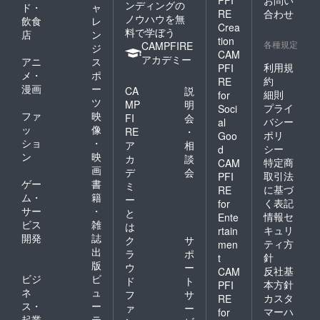
PFI
お問い
ンディングの
ド・
ャ
RE
合わせ
ノウハウを無
飲食
レ
Crea
料で学ぼう
店
ン
tion
各種規定
CAMPFIRE
ジ
CAM
アカデミー
アニ
ス
利用規
PFI
メ・
ポ
約
RE
漫画
ー
CA
説
細則
for
ツ
MP
明
プライ
Soci
ファ
映
FI
会
バシー
al
ッ
像
RE
・
ポリ
Goo
ショ
・
ア
相
シー
d
ン
映
カ
談
特定商
CAM
画
デ
会
取引法
PFI
ゲー
書
ミ
に基づ
RE
ム・
籍
ー
く表記
for
サー
・
と
情報セ
Ente
ビス
雑
は
キュリ
rtain
開発
誌
ク
サ
ティ方
men
出
ラ
ポ
針
t
版
ウ
ー
反社基
CAM
ビジ
ビ
ド
ト
本方針
PFI
ネ
ュ
フ
サ
カスタ
RE
ス・
ー
ァ
ー
マーハ
for
起業
テ