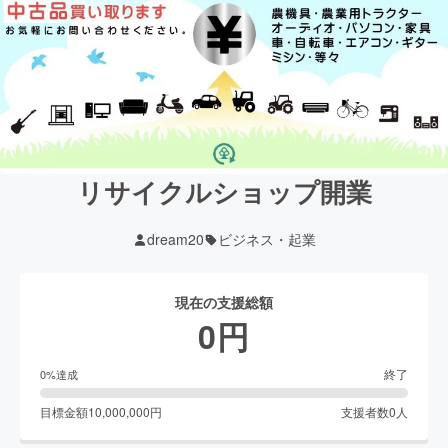
リサイクルショップ開業
dream20
ビジネス・起業
現在の支援総額
0
円
終了
0
%達成
目標金額
10,000,000
円
支援者数
0
人