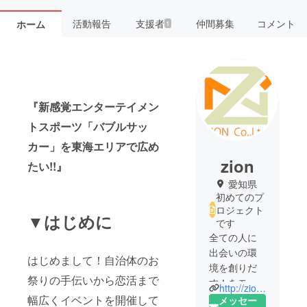
活動報告
支援者
仲間募集
コメント
ホーム
1
『新感覚エンターテイメン
トスポーツ「バブルサッ
カー」を東海エリアで広め
zion
たい!!』
愛知県
初めてのプ
ロジェクト
▼はじめに
です
全ての人に
出会いの環
はじめまして！自治体のお
境を創りだ
祭りの手伝いから恋活まで
す！をモッ
http://zion-event.com
トーに様々
幅広くイベントを開催して
メッセー