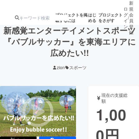
新
ロ
規
グ
会
プロジェクトを掲
はじ
プロジェクト
/
載するには
める
をさがす
イ
員
ン
登
新感覚エンターテイメントスポーツ
録
『バブルサッカー』を東海エリアに
広めたい!!
人気のプロ
注目のリ
注目の新着プロ
募集終了が近いプ
もうすぐ公開
ジェクト
ターン
ジェクト
ロジェクト
されます
zion
スポーツ
アート・写真
音楽
現在の支援総
テクノロジー・ガジェット
ゲーム・サ
額
1,00
映像・映画
書籍・雑誌
0
円
ビジネス・起業
チャレンジ