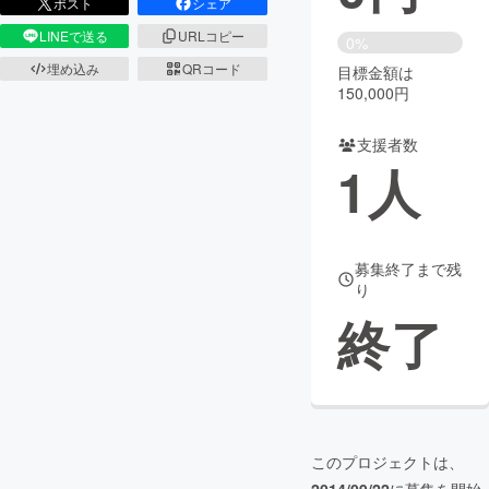
ポスト
シェア
LINEで送る
URLコピー
まちづくり・地域活性化
0%
埋め込み
QRコード
目標金額は
150,000円
CAMPFIRE for Social Good
CAMPFIRE Creation
CAMPFIREふるさと納税
machi-ya
コミュニティ
支援者数
1
人
募集終了まで残
り
終了
このプロジェクトは、