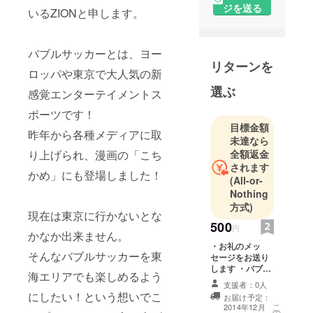
な恋活、婚
ジを送る
いるZIONと申します。
活パー
ティーを企
画する会社
バブルサッカーとは、ヨー
リターンを
です。
ロッパや東京で大人気の新
自治体と組
選ぶ
感覚エンターテイメントス
んで行う街
ポーツです！
コンは、新
目標金額
聞やラジオ
昨年から各種メディアに取
未達なら
などにも取
り上げられ、漫画の「こち
全額返金
り上げられ
されます
かめ」にも登場しました！
ました。
(All-or-
恋活だけで
Nothing
はなく、皆
方式)
現在は東京に行かないとな
様が楽しめ
500
円
かなか出来ません。
る企画も考
・お礼のメッ
案していま
そんなバブルサッカーを東
セージをお送り
す。
します ・バブル
海エリアでも楽しめるよう
サッカー写真
支援者：0人
データを1枚お送
にしたい！という想いでこ
お届け予定：
りします
こ
2014年12月
の