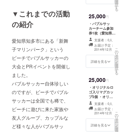
選
りします ・
択
す
Facebookペー
る
▼これまでの活動
ジにて「協力
25,000
者」として名前
円
掲載（記事2回）
の紹介
・バブルサッ
カーチーム参加
券1枚（愛知県開
催のためプレゼ
愛知県知多市にある「新舞
支援者：0人
ント可） ・オリ
お届け予定：
ジナルボールペ
子マリンパーク」という
こ
2014年12月
の
ン10本 ・お礼の
リ
タ
メッセージをお
ビーチでバブルサッカーの
ー
ン
送りします ・バ
詳細を見る
を
大会とPRイベントを開催し
選
ブルサッカー写
択
す
真データを5枚お
る
ました。
送りします ・
25,000
Facebookペー
円
バブルサッカー自体珍しい
ジにて「協力
・オリジナルロ
者」として名前
のですが、ビーチでバブル
ゴ入りマグカッ
掲載（記事2回）
プ5個 ・オリジ
サッカーは全国でも稀で、
ナルボールペン
支援者：0人
10本 ・お礼の
ビーチに遊びに来た家族や
お届け予定：
メッセージをお
こ
2014年12月
の
送りします ・バ
友人グループ、カップルな
リ
タ
ブルサッカー写
ー
ン
真データを5枚お
詳細を見る
ど様々な人がバブルサッ
を
選
送りします ・
択