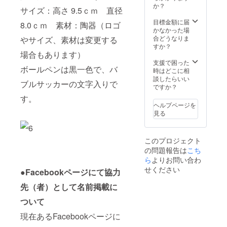
か？
サイズ：高さ 9.5ｃｍ 直径
目標金額に届
8.0ｃｍ 素材：陶器（ロゴ
かなかった場
合どうなりま
やサイズ、素材は変更する
すか？
場合もあります）
支援で困った
ボールペンは黒一色で、バ
時はどこに相
談したらいい
ブルサッカーの文字入りで
ですか？
す。
ヘルプページを
見る
このプロジェクト
の問題報告は
こち
ら
よりお問い合わ
せください
●Facebookページにて協力
先（者）として名前掲載に
ついて
現在あるFacebookページに