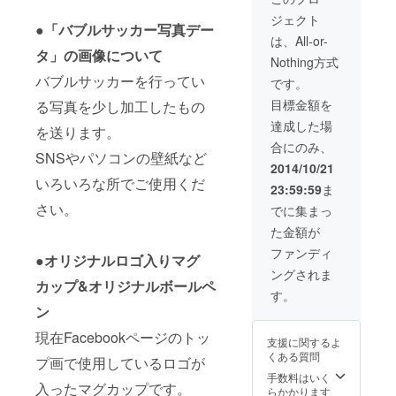
します ・バブル
ジェクト
サッカー写真
●「バブルサッカー写真デー
データをお送り
は、All-or-
タ」の画像について
します ・1年間
Nothing方式
Facebookペー
バブルサッカーを行ってい
ジにて「協賛企
です。
業」として名前
目標金額を
る写真を少し加工したもの
掲載
達成した場
を送ります。
合にのみ、
SNSやパソコンの壁紙など
2014/10/21
いろいろな所でご使用くだ
23:59:59
ま
さい。
でに集まっ
た金額が
ファンディ
●オリジナルロゴ入りマグ
ングされま
カップ&オリジナルボールペ
す。
ン
現在Facebookページのトッ
支援に関するよ
くある質問
プ画で使用しているロゴが
手数料はいく
入ったマグカップです。
らかかります