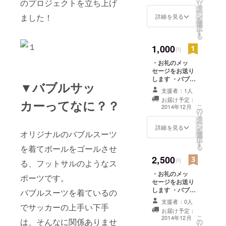
のプロジェクトを立ち上げ
リ
タ
ー
ン
ました！
詳細を見る
を
選
択
す
る
1,000
円
・お礼のメッ
セージをお送り
します ・バブル
▼バブルサッ
サッカー写真
支援者：1人
データを3枚お送
お届け予定：
カーってなに？？
りします ・オリ
こ
2014年12月
の
ジナルボールペ
リ
タ
ン1本
ー
ン
詳細を見る
を
オリジナルのバブルスーツ
選
択
す
る
を着てボールをゴールさせ
2,500
円
る、フットサルのようなス
・お礼のメッ
ポーツです。
セージをお送り
します ・バブル
バブルスーツを着ているの
サッカー写真
支援者：0人
でサッカーの上手い下手
データを5枚お送
お届け予定：
りします ・
こ
2014年12月
は、そんなに関係ありませ
の
Facebookペー
リ