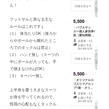
タ
ジにて「協力
ー
ん！
ン
者」として名前
詳細を見る
を
選
掲載 ・オリジナ
択
す
ルボールペン2本
る
フットサルと異なる主な
5,500
円
ルールはこれです↓
・バブルサッ
カー個人参加券1
(１) 体当たりOK（後ろか
枚（愛知県開催
のためプレゼン
らやボールから離れたとこ
支援者：0人
ト可） ・オリジ
お届け予定：
ろでのタックルは禁止）
ナルボールペン2
こ
2014年12月
の
本 ・お礼のメッ
リ
(２) ハンド無し（スーツの
タ
セージをお送り
ー
ン
します ・バブル
詳細を見る
を
中にボールが入っても、手
選
サッカー写真
択
す
データを5枚お送
で掴まなければOK）
る
りします ・
5,500
Facebookペー
円
(３) キーパー無し
ジにて「協力
・オリジナルロ
者」として名前
ゴ入りマグカッ
掲載（記事1回）
プ1個 ・オリジ
上半身を覆う大きなスーツ
ナルボールペン2
支援者：0人
本 ・お礼のメッ
が身を守ってくれるので、
お届け予定：
セージをお送り
こ
2014年12月
の
怪我の心配もなくタックル
します ・バブル
リ
タ
サッカー写真
ー