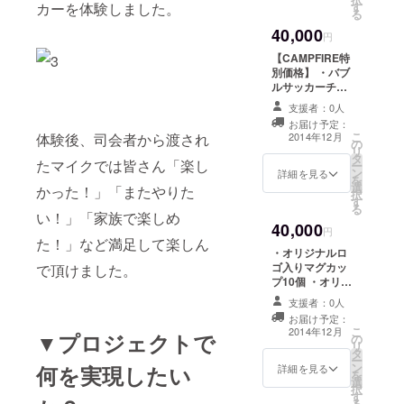
カーを体験しました。
す
Facebookペー
る
ジにて「協力
40,000
者」として名前
円
掲載（記事2回）
【CAMPFIRE特
別価格】 ・バブ
ルサッカーチー
ム参加券2枚（愛
支援者：0人
知県開催のため
お届け予定：
プレゼント可）
こ
体験後、司会者から渡され
2014年12月
の
・オリジナル
リ
タ
ボールペン20本
たマイクでは皆さん「楽し
ー
ン
・お礼のメッ
詳細を見る
を
選
セージをお送り
かった！」「またやりた
択
す
します ・バブル
る
い！」「家族で楽しめ
サッカー写真
40,000
データを5枚お送
円
た！」など満足して楽しん
りします ・
・オリジナルロ
Facebookペー
ゴ入りマグカッ
で頂けました。
ジにて「協力
プ10個 ・オリジ
者」として名前
ナルボールペン
掲載（記事3回）
支援者：0人
20本 ・お礼の
お届け予定：
メッセージをお
こ
2014年12月
▼プロジェクトで
の
送りします ・バ
リ
タ
ブルサッカー写
ー
ン
何を実現したい
真データを5枚お
詳細を見る
を
選
送りします ・
択
す
Facebookペー
る