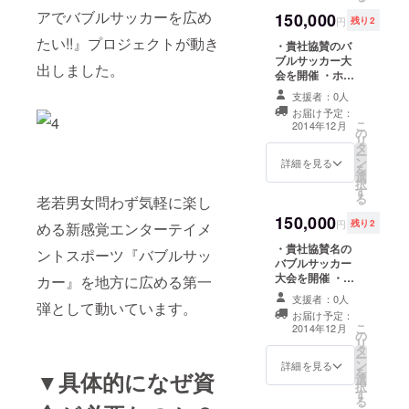
送りします ・半
アでバブルサッカーを広め
150,000
年間Facebook
円
残り2
ページにて「協
たい!!』プロジェクトが動き
・貴社協賛のバ
賛企業」として
ブルサッカー大
名前掲載
出しました。
会を開催 ・ホー
ムページに1年間
支援者：0人
バナー掲載 ・バ
お届け予定：
ブルサッカー
こ
2014年12月
の
チーム参加券3枚
リ
タ
（愛知県開催の
ー
ン
ためプレゼント
詳細を見る
を
選
可） ・オリジナ
択
す
ルボールペン30
る
老若男女問わず気軽に楽し
本 ・お礼のメッ
150,000
セージをお送り
円
残り2
める新感覚エンターテイメ
します ・バブル
・貴社協賛名の
サッカー写真
ントスポーツ『バブルサッ
バブルサッカー
データをお送り
大会を開催 ・
カー』を地方に広める第一
します ・1年間
ホームページに1
Facebookペー
支援者：0人
弾として動いています。
年間バナー掲載
ジにて「協賛企
お届け予定：
・貴社ロゴコラ
業」として名前
こ
2014年12月
の
ボオリジナルロ
掲載
リ
タ
ゴ入りマグカッ
ー
ン
プ15個 ・オリジ
詳細を見る
を
▼具体的になぜ資
選
ナルボールペン
択
す
30本 ・お礼の
る