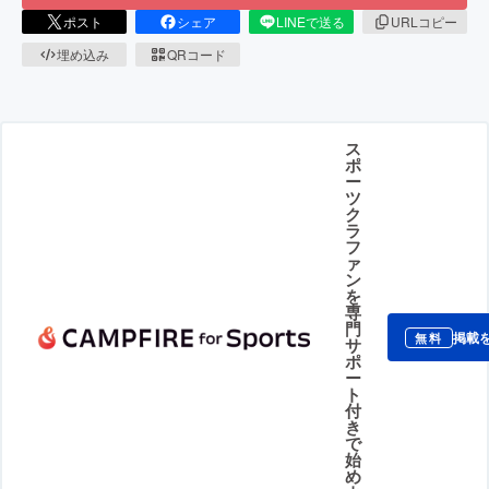
ポスト
シェア
LINEで送る
URLコピー
埋め込み
QRコード
ス
ポ
ー
ツ
ク
ラ
フ
ァ
ン
を
専
門
掲載
無料
サ
ポ
ー
ト
付
き
で
始
め