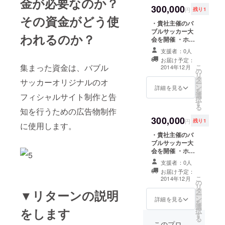
金が必要なのか？
メッセージをお
300,000
送りします ・バ
円
残り1
ブルサッカー写
その資金がどう使
・貴社主催のバ
真データをお送
ブルサッカー大
りします ・1年
われるのか？
会を開催 ・ホー
間Facebook
ムページに1年間
ページにて「協
支援者：0人
バナー掲載 ・バ
賛企業」として
お届け予定：
ブルサッカー
名前掲載
集まった資金は、バブル
こ
2014年12月
の
チーム参加券6枚
リ
タ
（愛知県開催の
サッカーオリジナルのオ
ー
ン
ためプレゼント
詳細を見る
を
選
フィシャルサイト制作と告
可） ・オリジナ
択
す
ルボールペン60
る
知を行うための広告物制作
本 ・お礼のメッ
300,000
セージをお送り
円
残り1
に使用します。
します ・バブル
・貴社主催のバ
サッカー写真
ブルサッカー大
データをお送り
会を開催 ・ホー
します ・1年間
ムページに1年間
Facebookペー
支援者：0人
バナー掲載 ・貴
ジにて「協賛企
お届け予定：
社ロゴコラボオ
業」として名前
こ
2014年12月
の
リジナルロゴ入
掲載
リ
タ
りマグカップ30
▼リターンの説明
ー
ン
個 ・オリジナル
詳細を見る
を
選
ボールペン60本
をします
択
す
・お礼のメッ
る
セージをお送り
このプロ