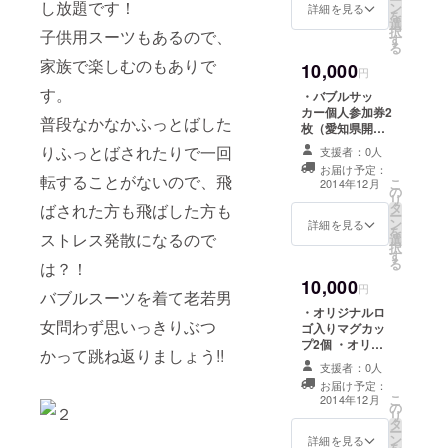
し放題です！
ン
データを5枚お送
詳細を見る
を
選
りします ・
択
子供用スーツもあるので、
す
Facebookペー
る
ジにて「協力
家族で楽しむのもありで
10,000
者」として名前
円
掲載（記事1回）
す。
・バブルサッ
カー個人参加券2
普段なかなかふっとばした
枚（愛知県開催
のためプレゼン
りふっとばされたりで一回
支援者：0人
ト可） ・オリジ
お届け予定：
ナルボールペン4
転することがないので、飛
こ
2014年12月
の
本 ・お礼のメッ
リ
タ
ばされた方も飛ばした方も
セージをお送り
ー
ン
します ・バブル
詳細を見る
を
ストレス発散になるので
選
サッカー写真
択
す
データを5枚お送
る
は？！
りします ・
10,000
Facebookペー
円
バブルスーツを着て老若男
ジにて「協力
・オリジナルロ
者」として名前
女問わず思いっきりぶつ
ゴ入りマグカッ
掲載（記事2回）
プ2個 ・オリジ
かって跳ね返りましょう!!
ナルボールペン4
支援者：0人
本 ・お礼のメッ
お届け予定：
セージをお送り
こ
2014年12月
の
します ・バブル
リ
タ
サッカー写真
ー
ン
データを5枚お送
詳細を見る
を