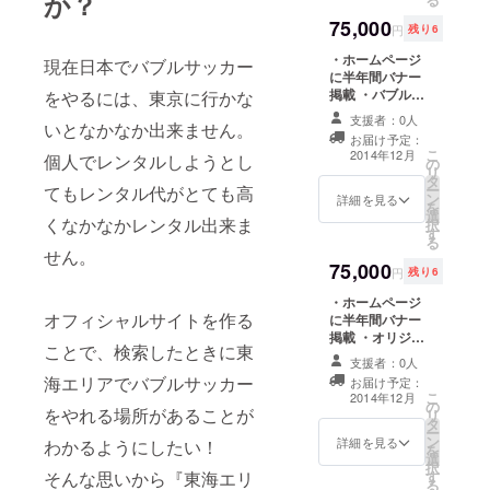
か？
ジにて「協力
75,000
者」として名前
円
残り6
掲載（記事3回）
・ホームページ
現在日本でバブルサッカー
に半年間バナー
掲載 ・バブル
をやるには、東京に行かな
サッカーチーム
支援者：0人
いとなかなか出来ません。
参加券2枚（愛知
お届け予定：
県開催のためプ
こ
2014年12月
個人でレンタルしようとし
の
レゼント可） ・
リ
タ
オリジナルボー
ー
てもレンタル代がとても高
ン
ルペン20本 ・お
詳細を見る
を
選
礼のメッセージ
くなかなかレンタル出来ま
択
す
をお送りします
る
・バブルサッ
せん。
75,000
カー写真データ
円
残り6
をお送りします
・ホームページ
・半年間
オフィシャルサイトを作る
に半年間バナー
Facebookペー
掲載 ・オリジナ
ジにて「協賛企
ことで、検索したときに東
ルロゴ入りマグ
業」として名前
支援者：0人
カップ10個 ・オ
掲載
海エリアでバブルサッカー
お届け予定：
リジナルボール
こ
2014年12月
の
ペン20本 ・お礼
をやれる場所があることが
リ
タ
のメッセージを
ー
ン
お送りします ・
詳細を見る
わかるようにしたい！
を
選
バブルサッカー
択
そんな思いから『東海エリ
す
写真データをお
る