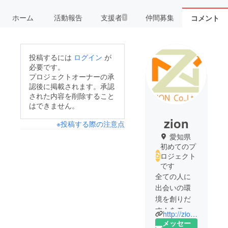
ホーム
活動報告
支援者
仲間募集
コメント
1
投稿するには
ログイン
が
必要です。
プロジェクトオーナーの承
認後に掲載されます。承認
された内容を削除すること
はできません。
zion
※投稿する際の注意点
愛知県
初めてのプ
ロジェクト
です
全ての人に
出会いの環
境を創りだ
す！をモッ
http://zion-event.com
トーに様々
メッセー