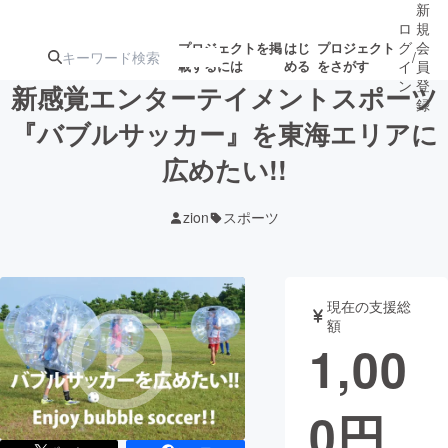
新
ロ
規
グ
会
プロジェクトを掲
はじ
プロジェクト
/
載するには
める
をさがす
イ
員
ン
登
新感覚エンターテイメントスポーツ
録
『バブルサッカー』を東海エリアに
広めたい!!
人気のプロ
注目のリ
注目の新着プロ
募集終了が近いプ
もうすぐ公開
ジェクト
ターン
ジェクト
ロジェクト
されます
zion
スポーツ
アート・写真
音楽
現在の支援総
テクノロジー・ガジェット
ゲーム・サ
額
1,00
映像・映画
書籍・雑誌
0
円
ビジネス・起業
チャレンジ