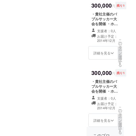
メッセージをお
300,000
送りします ・バ
円
残り1
ブルサッカー写
・貴社主催のバ
真データをお送
ブルサッカー大
りします ・1年
会を開催 ・ホー
間Facebook
ムページに1年間
ページにて「協
支援者：0人
バナー掲載 ・バ
賛企業」として
お届け予定：
ブルサッカー
名前掲載
こ
2014年12月
の
チーム参加券6枚
リ
タ
（愛知県開催の
ー
ン
ためプレゼント
詳細を見る
を
選
可） ・オリジナ
択
す
ルボールペン60
る
本 ・お礼のメッ
300,000
セージをお送り
円
残り1
します ・バブル
・貴社主催のバ
サッカー写真
ブルサッカー大
データをお送り
会を開催 ・ホー
します ・1年間
ムページに1年間
Facebookペー
支援者：0人
バナー掲載 ・貴
ジにて「協賛企
お届け予定：
社ロゴコラボオ
業」として名前
こ
2014年12月
の
リジナルロゴ入
掲載
リ
タ
りマグカップ30
ー
ン
個 ・オリジナル
詳細を見る
を
選
ボールペン60本
択
す
・お礼のメッ
る
セージをお送り
このプロ