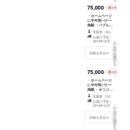
ジにて「協力
75,000
者」として名前
円
残り6
掲載（記事3回）
・ホームページ
に半年間バナー
掲載 ・バブル
サッカーチーム
支援者：0人
参加券2枚（愛知
お届け予定：
県開催のためプ
こ
2014年12月
の
レゼント可） ・
リ
タ
オリジナルボー
ー
ン
ルペン20本 ・お
詳細を見る
を
選
礼のメッセージ
択
す
をお送りします
る
・バブルサッ
75,000
カー写真データ
円
残り6
をお送りします
・ホームページ
・半年間
に半年間バナー
Facebookペー
掲載 ・オリジナ
ジにて「協賛企
ルロゴ入りマグ
業」として名前
支援者：0人
カップ10個 ・オ
掲載
お届け予定：
リジナルボール
こ
2014年12月
の
ペン20本 ・お礼
リ
タ
のメッセージを
ー
ン
お送りします ・
詳細を見る
を
選
バブルサッカー
択
す
写真データをお
る