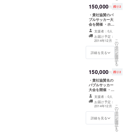
送りします ・半
150,000
年間Facebook
円
残り2
ページにて「協
・貴社協賛のバ
賛企業」として
ブルサッカー大
名前掲載
会を開催 ・ホー
ムページに1年間
支援者：0人
バナー掲載 ・バ
お届け予定：
ブルサッカー
こ
2014年12月
の
チーム参加券3枚
リ
タ
（愛知県開催の
ー
ン
ためプレゼント
詳細を見る
を
選
可） ・オリジナ
択
す
ルボールペン30
る
本 ・お礼のメッ
150,000
セージをお送り
円
残り2
します ・バブル
・貴社協賛名の
サッカー写真
バブルサッカー
データをお送り
大会を開催 ・
します ・1年間
ホームページに1
Facebookペー
支援者：0人
年間バナー掲載
ジにて「協賛企
お届け予定：
・貴社ロゴコラ
業」として名前
こ
2014年12月
の
ボオリジナルロ
掲載
リ
タ
ゴ入りマグカッ
ー
ン
プ15個 ・オリジ
詳細を見る
を
選
ナルボールペン
択
す
30本 ・お礼の
る