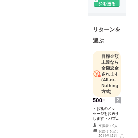
な恋活、婚
ジを送る
活パー
ティーを企
画する会社
リターンを
です。
自治体と組
選ぶ
んで行う街
コンは、新
目標金額
聞やラジオ
未達なら
などにも取
全額返金
り上げられ
されます
ました。
(All-or-
恋活だけで
Nothing
はなく、皆
方式)
様が楽しめ
500
円
る企画も考
・お礼のメッ
案していま
セージをお送り
す。
します ・バブル
サッカー写真
支援者：0人
データを1枚お送
お届け予定：
りします
こ
2014年12月
の