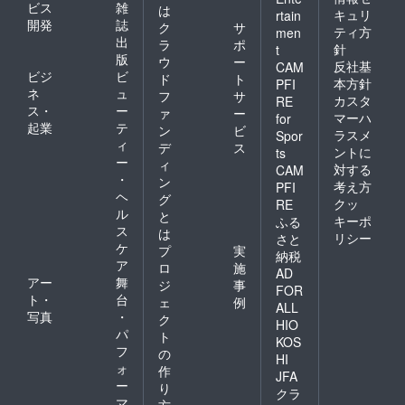
ビス
雑
は
キュリ
rtain
開発
誌
ク
サ
ティ方
men
出
ラ
ポ
針
t
版
ウ
ー
反社基
CAM
ビジ
ビ
ド
ト
本方針
PFI
ネ
ュ
フ
サ
カスタ
RE
ス・
ー
ァ
ー
マーハ
for
起業
テ
ン
ビ
ラスメ
Spor
ィ
デ
ス
ントに
ts
ー
ィ
対する
CAM
・
ン
考え方
PFI
ヘ
グ
クッ
RE
ル
と
キーポ
ふる
ス
は
リシー
さと
ケ
プ
実
納税
ア
ロ
施
AD
アー
舞
ジ
事
FOR
ト・
台
ェ
例
ALL
写真
・
ク
HIO
パ
ト
KOS
フ
の
HI
ォ
作
JFA
ー
り
クラ
マ
方