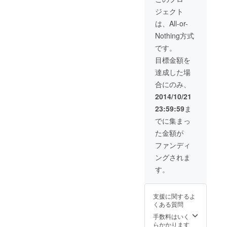
します ・バブル
ジェクト
サッカー写真
データをお送り
は、All-or-
します ・1年間
Nothing方式
Facebookペー
ジにて「協賛企
です。
業」として名前
目標金額を
掲載
達成した場
合にのみ、
2014/10/21
23:59:59
ま
でに集まっ
た金額が
ファンディ
ングされま
す。
支援に関するよ
くある質問
手数料はいく
らかかります