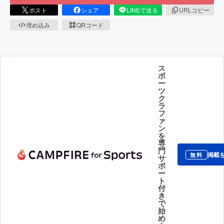
ポスト
シェア
LINEで送る
URLコピー
埋め込み
QRコード
ス
ポ
ー
ツ
ク
ラ
フ
ァ
ン
を
専
門
掲載
無料
サ
ポ
ー
ト
付
き
で
始
め