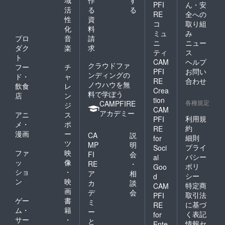
PFI
ん・安
活
る
る
RE
全への
性
資
コ
取り組
化
料
ミュ
み
プロ
音
請
ニ
ニュー
ダク
楽
求
ティ
ス
ト
CAM
ヘルプ
クラウドファ
フー
チ
PFI
お問い
ンディングの
ド・
ャ
RE
合わせ
ノウハウを無
飲食
レ
Crea
料で学ぼう
店
ン
tion
各種規定
CAMPFIRE
ジ
CAM
アカデミー
アニ
ス
利用規
PFI
メ・
ポ
約
RE
漫画
ー
CA
説
細則
for
ツ
MP
明
プライ
Soci
ファ
映
FI
会
バシー
al
ッ
像
RE
・
ポリ
Goo
ショ
・
ア
相
シー
d
ン
映
カ
談
特定商
CAM
画
デ
会
取引法
PFI
ゲー
書
ミ
に基づ
RE
ム・
籍
ー
く表記
for
サー
・
と
情報セ
Ente