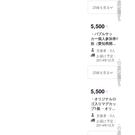
タ
ジにて「協力
ー
ン
者」として名前
詳細を見る
を
選
掲載 ・オリジナ
択
す
ルボールペン2本
る
5,500
円
・バブルサッ
カー個人参加券1
枚（愛知県開催
のためプレゼン
支援者：0人
ト可） ・オリジ
お届け予定：
ナルボールペン2
こ
2014年12月
の
本 ・お礼のメッ
リ
タ
セージをお送り
ー
ン
します ・バブル
詳細を見る
を
選
サッカー写真
択
す
データを5枚お送
る
りします ・
5,500
Facebookペー
円
ジにて「協力
・オリジナルロ
者」として名前
ゴ入りマグカッ
掲載（記事1回）
プ1個 ・オリジ
ナルボールペン2
支援者：0人
本 ・お礼のメッ
お届け予定：
セージをお送り
こ
2014年12月
の
します ・バブル
リ
タ
サッカー写真
ー