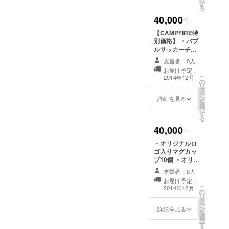
す
Facebookペー
る
ジにて「協力
40,000
者」として名前
円
掲載（記事2回）
【CAMPFIRE特
別価格】 ・バブ
ルサッカーチー
ム参加券2枚（愛
支援者：0人
知県開催のため
お届け予定：
プレゼント可）
こ
2014年12月
の
・オリジナル
リ
タ
ボールペン20本
ー
ン
・お礼のメッ
詳細を見る
を
選
セージをお送り
択
す
します ・バブル
る
サッカー写真
40,000
データを5枚お送
円
りします ・
・オリジナルロ
Facebookペー
ゴ入りマグカッ
ジにて「協力
プ10個 ・オリジ
者」として名前
ナルボールペン
掲載（記事3回）
支援者：0人
20本 ・お礼の
お届け予定：
メッセージをお
こ
2014年12月
の
送りします ・バ
リ
タ
ブルサッカー写
ー
ン
真データを5枚お
詳細を見る
を
選
送りします ・
択
す
Facebookペー
る