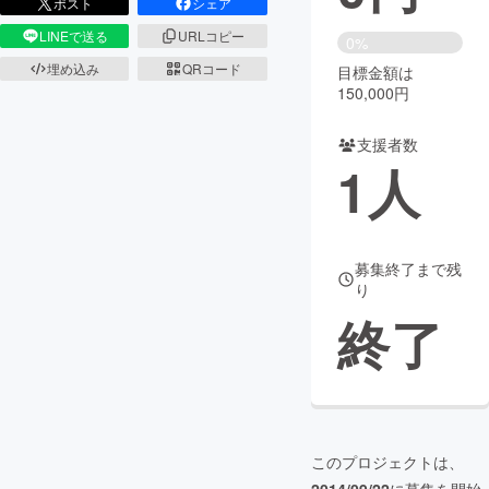
ポスト
シェア
LINEで送る
URLコピー
まちづくり・地域活性化
0%
埋め込み
QRコード
目標金額は
150,000円
CAMPFIRE for Social Good
CAMPFIRE Creation
CAMPFIREふるさと納税
machi-ya
コミュニティ
支援者数
1
人
募集終了まで残
り
終了
このプロジェクトは、