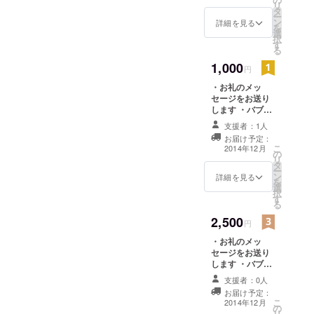
リ
タ
ー
ン
詳細を見る
を
選
択
す
る
1,000
円
・お礼のメッ
セージをお送り
します ・バブル
サッカー写真
支援者：1人
データを3枚お送
お届け予定：
りします ・オリ
こ
2014年12月
の
ジナルボールペ
リ
タ
ン1本
ー
ン
詳細を見る
を
選
択
す
る
2,500
円
・お礼のメッ
セージをお送り
します ・バブル
サッカー写真
支援者：0人
データを5枚お送
お届け予定：
りします ・
こ
2014年12月
の
Facebookペー
リ