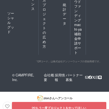
ウド
ン
プ
統
ファ
ス
ロ
計
ン
ソー
ジ
デ
ディ
シャ
ェ
ー
ング
ル
ク
タ
mac
グッ
ト
hi-ya
ド
の
補助
広
金申
め
請サ
方
ポー
ト
「QRコード」は株式会社デンソーウェーブの登録商標です。
© CAMPFIRE,
会社概
採用情
パートナー
Inc.
要
報
募集
zion
さんへアンコール
もう一度プロジェクトをやってほしい