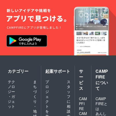
カテゴリー
起案サポート
サ
CAMP
ー
FIRE
テク
ま
プ
ス
ビ
につい
ノロ
ち
ロ
タ
ス
て
ジー
づ
ジ
ッ
・ガ
く
ェ
フ
CAM
CAMP
ジェ
り
ク
に
PFI
FIREと
ット
・
ト
相
RE
は
地
を
談
CAM
あんし
域
作
す