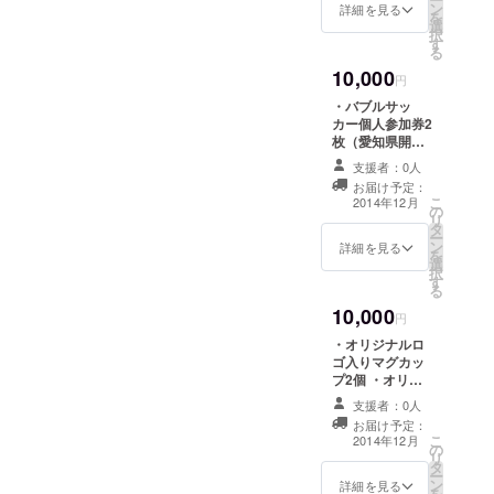
ン
データを5枚お送
詳細を見る
を
選
りします ・
択
す
Facebookペー
る
ジにて「協力
10,000
者」として名前
円
掲載（記事1回）
・バブルサッ
カー個人参加券2
枚（愛知県開催
のためプレゼン
支援者：0人
ト可） ・オリジ
お届け予定：
ナルボールペン4
こ
2014年12月
の
本 ・お礼のメッ
リ
タ
セージをお送り
ー
ン
します ・バブル
詳細を見る
を
選
サッカー写真
択
す
データを5枚お送
る
りします ・
10,000
Facebookペー
円
ジにて「協力
・オリジナルロ
者」として名前
ゴ入りマグカッ
掲載（記事2回）
プ2個 ・オリジ
ナルボールペン4
支援者：0人
本 ・お礼のメッ
お届け予定：
セージをお送り
こ
2014年12月
の
します ・バブル
リ
タ
サッカー写真
ー
ン
データを5枚お送
詳細を見る
を