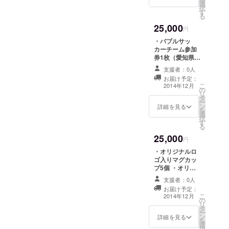
選
りします ・
択
す
Facebookペー
る
ジにて「協力
25,000
者」として名前
円
掲載（記事2回）
・バブルサッ
カーチーム参加
券1枚（愛知県開
催のためプレゼ
支援者：0人
ント可） ・オリ
お届け予定：
ジナルボールペ
こ
2014年12月
の
ン10本 ・お礼の
リ
タ
メッセージをお
ー
ン
送りします ・バ
詳細を見る
を
選
ブルサッカー写
択
す
真データを5枚お
る
送りします ・
25,000
Facebookペー
円
ジにて「協力
・オリジナルロ
者」として名前
ゴ入りマグカッ
掲載（記事2回）
プ5個 ・オリジ
ナルボールペン
支援者：0人
10本 ・お礼の
お届け予定：
メッセージをお
こ
2014年12月
の
送りします ・バ
リ
タ
ブルサッカー写
ー
ン
真データを5枚お
詳細を見る
を
選
送りします ・
択