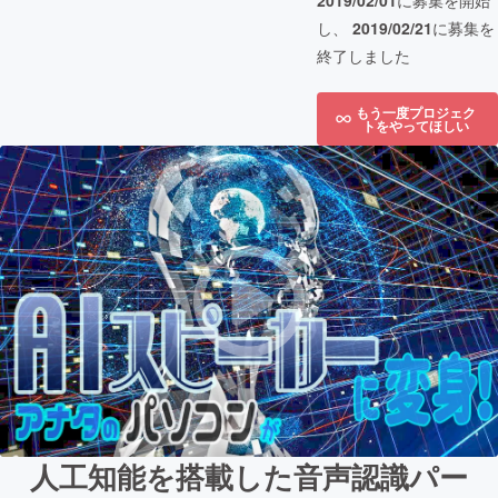
2019/02/01
に募集を開始
し、
2019/02/21
に募集を
終了しました
もう一度プロジェク
トをやってほしい
人工知能を搭載した音声認識パー