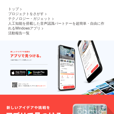
トへ、
名前ま
トップ
>
たはハ
プロジェクトをさがす
>
ンドル
テクノロジー・ガジェット
>
名、
SNSア
人工知能を搭載した音声認識パートナーを超簡単・自由に作
カウン
れるWindowsアプリ
>
トやサ
活動報告一覧
イトへ
のリン
クなど
を上位
にクレ
ジット
（※クレ
ジット
が必要
な方
は、支
援時の
備考欄
にご希
望のお
名前や
リンク
などを
ご記入
くださ