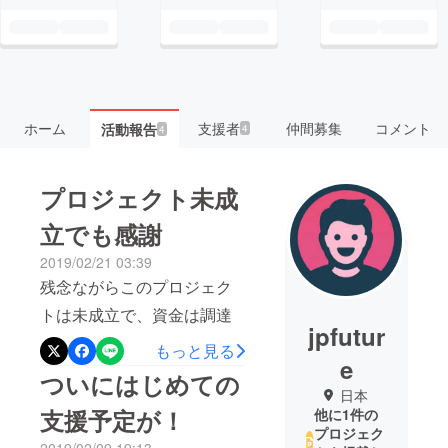
ホーム
支援者
仲間募集
コメント
活動報告
4
4
プロジェクト未成
立でも感謝
2019/02/21 03:39
残念ながらこのプロジェク
トは未成立で、資金は調達
jpfutur
できませんでした。しかし
もっと見る
e
ながら、数名の方が支援表
ついにはじめての
日本
明をしてくださったことに
支援予定が！
他に1件の
大変感謝しています！もち
プロジェク