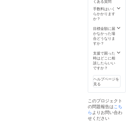
くある質問
グゴー
われま
ルドデ
す。
手数料はいく
ザイン
らかかります
など）
か？
が設定
可能に
目標金額に届
なり、
かなかった場
更に投
合どうなりま
稿制限
すか？
数無制
限、外
支援で困った
部ネッ
時はどこに相
トワー
談したらいい
クを利
ですか？
用した
機能の
ヘルプページを
全面解
見る
禁、各
種先行
機能へ
このプロジェクト
の優先
の問題報告は
こち
利用権
などが
ら
よりお問い合わ
提供さ
せください
れま
す。
最終版
やサイ