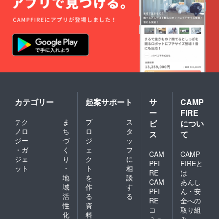
い）出
来ま
す。
カテゴリー
起案サポート
サ
CAMP
ー
FIRE
テク
ま
プ
ス
ビ
につい
ノロ
ち
ロ
タ
ス
て
ジー
づ
ジ
ッ
・ガ
く
ェ
フ
CAM
CAMP
ジェ
り
ク
に
PFI
FIREと
ット
・
ト
相
RE
は
地
を
談
CAM
あんし
域
作
す
PFI
ん・安
活
る
る
RE
全への
性
資
コ
取り組
化
料