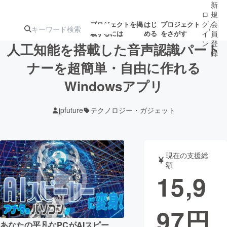
新
ロ
規
グ
会
プロジェクトを掲
はじ
プロジェクト
/
載するには
める
をさがす
イ
員
ン
登
人工知能を搭載した音声認識パート
録
ナーを超簡単・自由に作れる
Windowsアプリ
人気のプロ
注目のリ
注目の新着プロ
募集終了が近いプ
もうすぐ公開
ジェクト
ターン
ジェクト
ロジェクト
されます
jpfuture
テクノロジー・ガジェット
アート・写真
音楽
現在の支援総
テクノロジー・ガジェット
ゲーム・サ
額
15,9
映像・映画
書籍・雑誌
97
円
ビジネス・起業
チャレンジ
あなたの平凡なPCがAIスピー