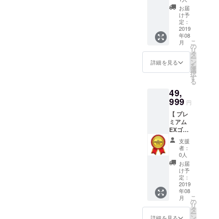
やサイ
なると
お届
トへ、
いった
け予
名前ま
一般
定：
たはハ
2019
ユー
年08
ンドル
ザーに
こ
月
名、
無い機
の
リ
SNSア
能が付
タ
ー
カウン
加され
ン
詳細を見る
を
トやサ
ます。
選
択
イトへ
す
る
のリン
49,
クなど
をクレ
999
円
ジット
【 プレ
（※クレ
ミアム
ジット
EXゴー
が必要
ルド特
な方
支援
典 】
は、支
者：
今後有
援時の
0人
料機能
備考欄
お届
などが
にご希
け予
登場す
望のお
定：
ること
2019
名前や
年08
があっ
リンク
こ
月
たとし
などを
の
リ
ても、
ご記入
タ
ー
インサ
くださ
ン
詳細を見る