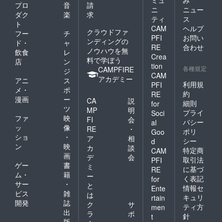
ミュ
み
プロ
音
請
ニ
ニュー
ダク
楽
求
ティ
ス
ト
CAM
ヘルプ
クラウドファ
フー
チ
PFI
お問い
ンディングの
ド・
ャ
RE
合わせ
ノウハウを無
飲食
レ
Crea
料で学ぼう
店
ン
tion
各種規定
CAMPFIRE
ジ
CAM
アカデミー
アニ
ス
利用規
PFI
メ・
ポ
約
RE
漫画
ー
CA
説
細則
for
ツ
MP
明
プライ
Soci
ファ
映
FI
会
バシー
al
ッ
像
RE
・
ポリ
Goo
ショ
・
ア
相
シー
d
ン
映
カ
談
特定商
CAM
画
デ
会
取引法
PFI
ゲー
書
ミ
に基づ
RE
ム・
籍
ー
く表記
for
サー
・
と
情報セ
Ente
ビス
雑
は
キュリ
rtain
開発
誌
ク
サ
ティ方
men
出
ラ
ポ
針
t
版