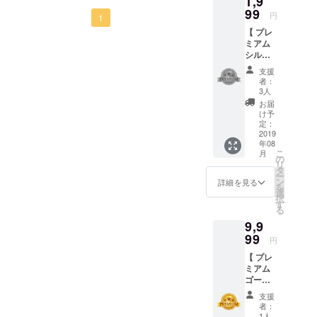
1,9
くい文章だったのかなあと
99
円
にAIを編集できるのがこの
になってみませんか？
1
反省しています。キャンプ
【 プレ
アプリの強みであることも
ミアム
ファイヤならいくらか言葉
シル
改めて記載しておきます。
バー特
足らずなところがあっても
支援
改めて今後共宜しくお願い
典 】
者：
伝わる人には伝わるはず
AIの
3人
いたします！
データ
お届
だ、と思っていましたが、
ベース
け予
SNSを
定：
技術者と言えども営業能力
利用
2019
年08
（任
みたいなのも必要なのかも
こ
月
意）す
の
リ
しれません。
る際
タ
ー
に、ア
ン
詳細を見る
を
カウン
選
択
トに人
す
る
目を引
9,9
きやす
いプレ
99
円
ミアム
【 プレ
デザイ
ミアム
ン（シ
ゴール
ルバー
ド特
など）
支援
典】
が設定
者：
最終版
可能に
1人