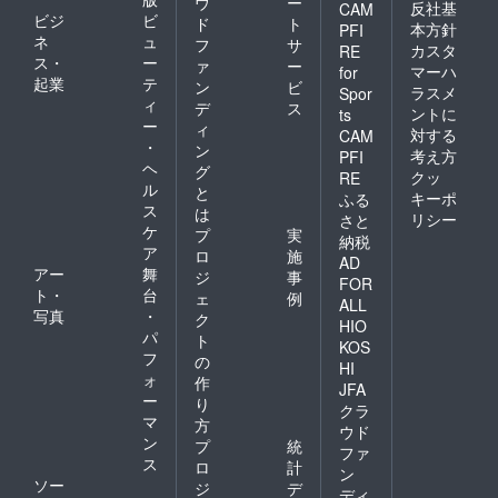
ウ
ー
反社基
CAM
ビジ
ビ
ド
ト
本方針
PFI
ネ
ュ
フ
サ
カスタ
RE
ス・
ー
ァ
ー
マーハ
for
起業
テ
ン
ビ
ラスメ
Spor
ィ
デ
ス
ントに
ts
ー
ィ
対する
CAM
・
ン
考え方
PFI
ヘ
グ
クッ
RE
ル
と
キーポ
ふる
ス
は
リシー
さと
ケ
プ
実
納税
ア
ロ
施
AD
アー
舞
ジ
事
FOR
ト・
台
ェ
例
ALL
写真
・
ク
HIO
パ
ト
KOS
フ
の
HI
ォ
作
JFA
ー
り
クラ
マ
方
ウド
ン
プ
統
ファ
ス
ロ
計
ン
ソー
ジ
デ
ディ