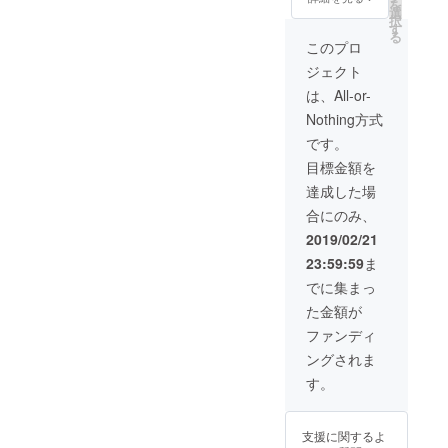
を
イダー
い）出
選
択
プレミ
来ま
す
る
アム版
す。
このプロ
として
また、
ジェクト
先行し
アカウ
て提供
ントに
は、All-or-
される
人目を
Nothing方式
ように
引きや
しま
すいプ
です。
す。
レミア
目標金額を
また、
ムデザ
AIの
イン
達成した場
データ
（ゴー
合にのみ、
ベース
ルドな
SNSを
ど）が
2019/02/21
利用す
設定可
23:59:59
ま
る際
能にな
に、ア
り、投
でに集まっ
カウン
稿制限
た金額が
トに人
数の拡
目を引
張、外
ファンディ
きやす
部ネッ
ングされま
いプレ
トワー
ミアム
クを利
す。
デザイ
用した
ン
機能の
（シャ
解禁な
支援に関するよ
イニン
ども行