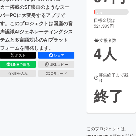
カー搭載のSF映画のようなスー
まちづくり・地域活性化
3%
パーPCに大変身するアプリで
目標金額は
す。このプロジェクトは国産の音
521,999円
CAMPFIRE for Social Good
CAMPFIRE Creation
声認識AIジェネレーティングシス
テムと多言語対応のAIプラット
CAMPFIREふるさと納税
machi-ya
コミュニティ
支援者数
4
人
フォームを開発します。
ポスト
シェア
LINEで送る
URLコピー
埋め込み
QRコード
募集終了まで残
り
終了
このプロジェクトは、