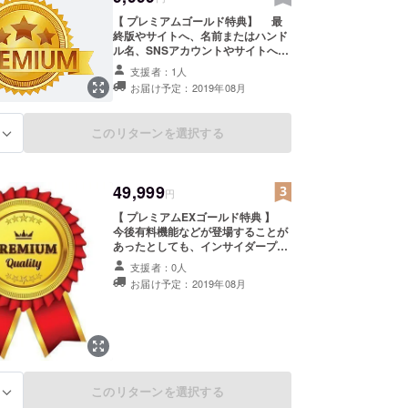
【 プレミアムゴールド特典】 最
終版やサイトへ、名前またはハンド
ル名、SNSアカウントやサイトへの
リンクなどをクレジット（※クレ
支援者：1人
ジットが必要な方は、支援時の備考
お届け予定：2019年08月
欄にご希望のお名前やリンクなどを
ご記入ください）出来ます。 ま
た、アカウントに人目を引きやすい
このリターンを選択する
る
プレミアムデザイン（ゴールドな
ど）が設定可能になり、投稿制限数
の拡張、外部ネットワークを利用し
た機能の解禁なども行われます。
49,999
円
【 プレミアムEXゴールド特典 】
今後有料機能などが登場することが
あったとしても、インサイダープレ
ミアム版として先行して提供される
支援者：0人
ようにします。 また、AIのデータ
お届け予定：2019年08月
ベースSNSを利用する際に、アカウ
ントに人目を引きやすいプレミアム
デザイン（シャイニングゴールドデ
ザインなど）が設定可能になり、更
に投稿制限数無制限、外部ネット
ワークを利用した機能の全面解禁、
各種先行機能への優先利用権などが
このリターンを選択する
提供されます。 最終版やサイト
る
へ、名前またはハンドル名、SNSア