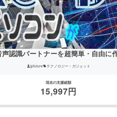
声認識パートナーを超簡単・自由に作れ
jpfuture
テクノロジー・ガジェット
現在の支援総額
15,997
円