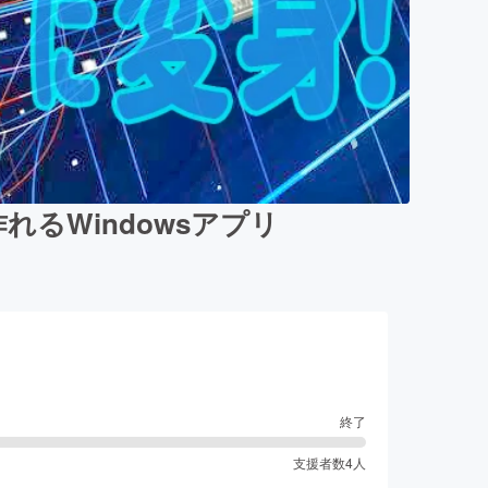
るWindowsアプリ
終了
支援者数
4
人