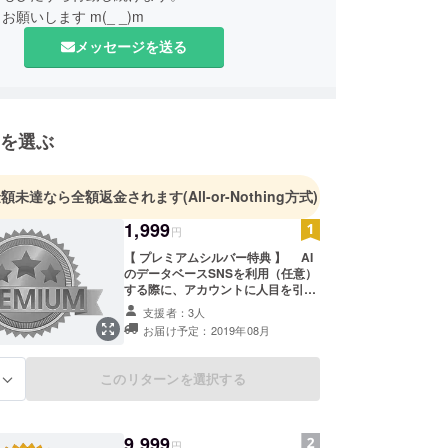
願いします m(_ _)m
メッセージを送る
を選ぶ
金額未達なら全額返金されます
(All-or-Nothing方式)
1,999
円
【 プレミアムシルバー特典 】 AI
のデータベースSNSを利用（任意）
する際に、アカウントに人目を引き
やすいプレミアムデザイン（シル
支援者：3人
バーなど）が設定可能になるといっ
お届け予定：2019年08月
た一般ユーザーに無い機能が付加さ
れます。
このリターンを選択する
る
9,999
円