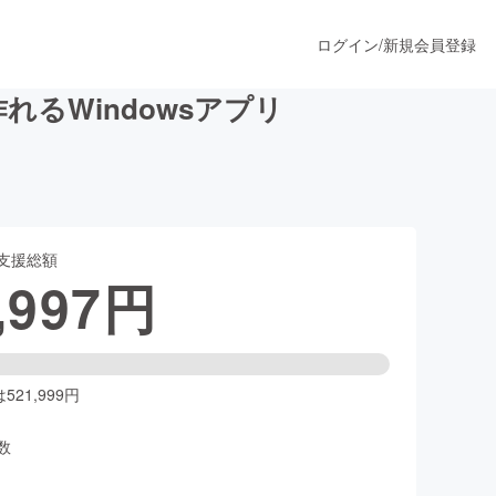
ログイン
/
新規会員登録
るWindowsアプリ
うすぐ公開されます
支援総額
プロダクト
,997
円
ファッション
スポーツ
21,999円
数
ア
ソーシャルグッド
人