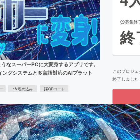
募集終
CAMPFIRE for Social Good
CAMPFIRE Creation
終
CAMPFIREふるさと納税
machi-ya
コミュニティ
ようなスーパーPCに大変身するアプリです。
このプロジェ
ィングシステムと多言語対応のAIプラット
終了しました
ピー
埋め込み
QRコード