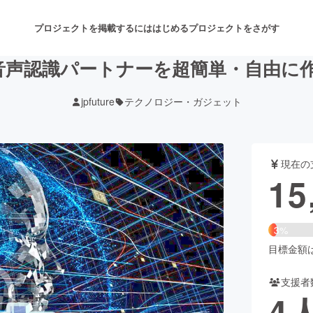
プロジェクトを掲載するには
はじめる
プロジェクトをさがす
声認識パートナーを超簡単・自由に作れ
jpfuture
テクノロジー・ガジェット
注目のリターン
注目の新着プロジェクト
募集終了が近いプロジェクト
も
現在の
音楽
舞台・パフォーマンス
15
ゲーム・サービス開発
フード・飲食店
3%
書籍・雑誌出版
アニメ・漫画
目標金額は5
支援者
チャレンジ
ビューティー・ヘルスケ
4