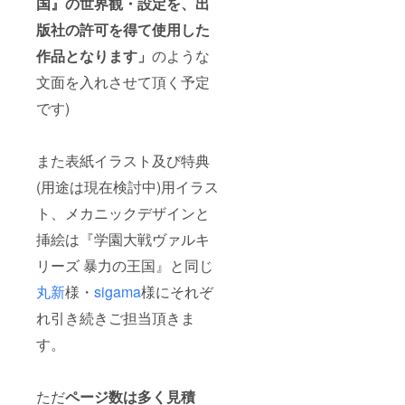
国』の世界観・設定を、出
版社の許可を得て使用した
作品となります」
のような
文面を入れさせて頂く予定
です)
また表紙イラスト及び特典
(用途は現在検討中)用イラス
ト、メカニックデザインと
挿絵は『学園大戦ヴァルキ
リーズ 暴力の王国』と同じ
丸新
様・
sigama
様にそれぞ
れ引き続きご担当頂きま
す。
ただ
ページ数は多く見積