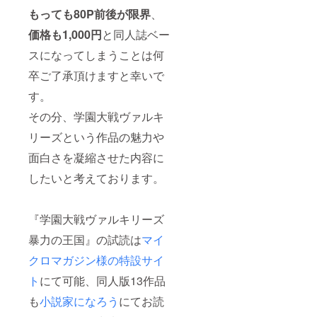
もっても80P前後が限界
、
価格も1,000円
と同人誌ベー
スになってしまうことは何
卒ご了承頂けますと幸いで
す。
その分、学園大戦ヴァルキ
リーズという作品の魅力や
面白さを凝縮させた内容に
したいと考えております。
『学園大戦ヴァルキリーズ
暴力の王国』の試読は
マイ
クロマガジン様の特設サイ
ト
にて可能、同人版13作品
も
小説家になろう
にてお読