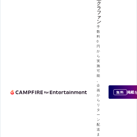
ク
ラ
フ
ァ
ン
手
数
料
0
円
か
ら
実
施
可
能
。
企
画
掲載
無料
か
ら
リ
タ
ー
ン
配
送
ま