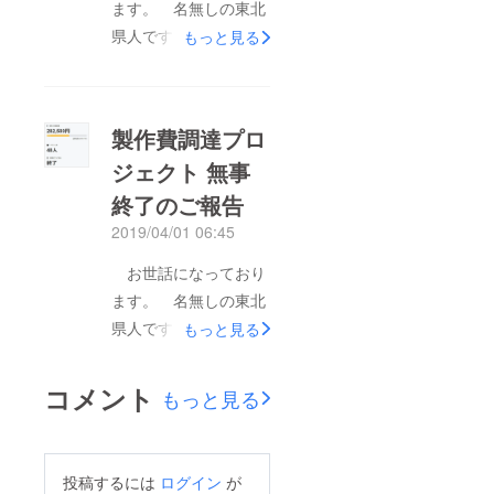
ます。 名無しの東北
媒体の現物をお送りさ
県人です。 本日、
もっと見る
せて頂きましたの
5,000円コースからの
で、 何卒ご笑納頂け
パトロン様(直接支援
ますと幸いです。 こ
含む)に 第一弾のリ
製作費調達プロ
ちらのプロジェクトで
ターンとなる新作小説
の活動報告更新は今回
ジェクト 無事
同人誌 『学園大戦
で最後となります。
終了のご報告
ヴァルキリーズ コー
以後はC96新作小説同
ルド・ギア』本編の
2019/04/01 06:45
人誌の製作費(491,886
PDFファイルをメー
お世話になっており
円)に関する支援のご
ル・TwitterのDM・
ます。 名無しの東北
相談及び、 先日より
CAMPFIRE様の メッ
県人です。 昨晩、今
もっと見る
開始したC97新作小説
セージにてお送りさせ
回の製作費調達プロ
同人誌の製作費
て頂きました。 ご笑
ジェクトが無事に終了
(500,000円)に関する
コメント
納頂けますと幸いで
もっと見る
致しました。 最終的
支援のご相談にて
す。 また本日、無事
なパトロン様の数は四
諸々のご報告を行わせ
に入稿も終了致しまし
十八名+三名(直接支
て頂きます 今後と
た。 届き次第発送を
投稿するには
ログイン
が
援)の合計五十一名と
も、何卒宜しくお願い