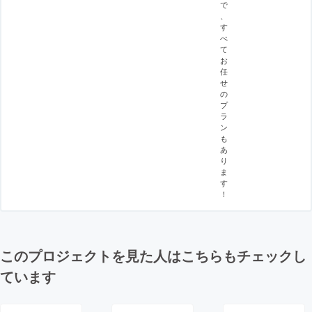
で
、
す
べ
て
お
任
せ
の
プ
ラ
ン
も
あ
り
ま
す
！
このプロジェクトを見た人はこちらもチェックし
ています