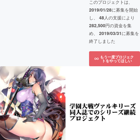
このプロジェクトは、
2019/01/28
に募集を開始
し、
48
人の支援により
282,500
円の資金を集
め、
2019/03/31
に募集を
終了しました
もう一度プロジェク
トをやってほしい