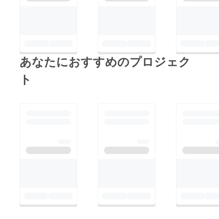
ドファンディングによ
る 製作費の調達を行
わせて頂ければと考え
ております。 まだま
だ至らない点ばかりで
あなたにおすすめのプロジェク
はございますが、 今
後とも何卒宜しくお願
ト
い致します。 名無し
の東北県人