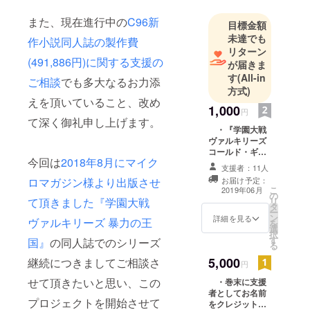
→thkjworks
また、現在進行中の
C96新
目標金額
@gmail.com
未達でも
作小説同人誌の製作費
リターン
(491,886円)に関する支援の
が届きま
す
(All-in
ご相談
でも多大なるお力添
方式)
えを頂いていること、改め
1,000
円
て深く御礼申し上げます。
・『学園大戦
ヴァルキリーズ
コールド・ギア
今回は
2018年8月にマイク
(仮)』の現物1冊
支援者：11人
※投げ銭的な
ロマガジン様より出版させ
お届け予定：
コースとお考え
こ
2019年06月
の
下さい。
て頂きました『学園大戦
リ
タ
ー
ン
詳細を見る
ヴァルキリーズ 暴力の王
を
選
択
す
国』
の同人誌でのシリーズ
る
5,000
継続につきましてご相談さ
円
せて頂きたいと思い、この
・巻末に支援
者としてお名前
プロジェクトを開始させて
をクレジット