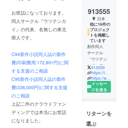
913555
お世話になっております。
日本
同人サークル『ウツテンカ
他に16件の
イ』の代表、名無しの東北
プロジェク
トを掲載し
県人です。
ています
創作同人
サークル
C94新作小説同人誌の製作
「ウツテン
費(印刷費用:172,891円)に関
カイ」の代
913555
する支援のご相談
表兼小説書
https://twitter.com/913555
き。アイコ
https://www.pixiv.net/member.php?id=4062099
C95新作小説同人誌の製作
メッセー
ンは
費(336,000円)に関する支援
ジを送る
@tom_keith
のご相談
_360様謹製
です。ご依
上記二件のクラウドファン
頼/ご相談は
ディングでは本当にお世話
リターンを
TwitterのDM
になりました。
かこちらま
選ぶ
で