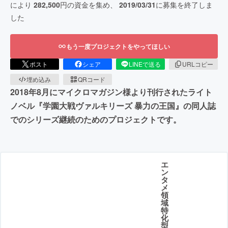
により
282,500
円の資金を集め、
2019/03/31
に募集を終了しま
した
もう一度プロジェクトをやってほしい
ポスト
シェア
LINEで送る
URLコピー
埋め込み
QRコード
2018年8月にマイクロマガジン様より刊行されたライト
ノベル『学園大戦ヴァルキリーズ 暴力の王国』の同人誌
でのシリーズ継続のためのプロジェクトです。
エ
ン
タ
メ
領
域
特
化
型