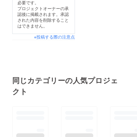
必要です。
開始させて頂きますの
なりました。 深く御
致します。 名無しの
プロジェクトオーナーの承
で、 今しばらくお待
認後に掲載されます。承認
礼申し上げます。 達
東北県人
ち下さいませ。 引き
された内容を削除すること
成率は ・CAMPFIRE
はできません。
続き、何卒宜しくお願
様単体:56% ・直接
い致します。 名無し
※投稿する際の注意点
支援分加算:73% 上
の東北県人
記の通りとなってお
り、当初の予定通りこ
ちらに自費を追加して
製作費とさせて頂きま
す。 今回もご支援頂
同じカテゴリーの人気プロジェ
きました資金は全額責
クト
任を持って使用させて
頂き、 良い作品に仕
上げることをお約束致
します。 そして次回
のコミックマーケット
97でも引き続きクラウ