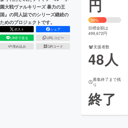
円
園大戦ヴァルキリーズ 暴力の王
まちづくり・地域活性化
国』の同人誌でのシリーズ継続の
56%
ためのプロジェクトです。
目標金額は
CAMPFIRE for Social Good
CAMPFIRE Creation
ポスト
シェア
499,672円
CAMPFIREふるさと納税
machi-ya
コミュニティ
LINEで送る
URLコピー
支援者数
埋め込み
QRコード
48
人
募集終了まで残
り
終了