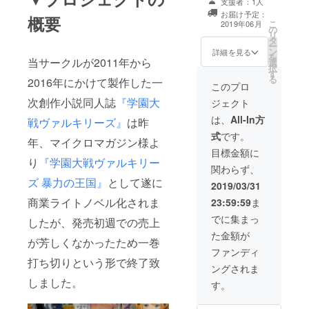
支援者：1人
ヴァルキリーズ
お届け予定：
概要
コールド・ギア
こ
2019年06月
の
(仮)』のサイン
リ
タ
入り現物1冊+特
ー
ン
典用イラストを
詳細を見る
を
当サークルが2011年から
選
使用したポスト
択
す
カードを贈呈
る
2016年にかけて製作した一
・紙媒体に先
このプロ
駆けて『学園大
次創作小説同人誌
『学園大
ジェクト
戦ヴァルキリー
ズ コールド・ギ
は、
All-In方
戦ヴァルキリーズ』
は昨
ア(仮)』本編の
式
です。
PDFファイルを
年、マイクロマガジン様よ
ご送付
目標金額に
り
『学園大戦ヴァルキリー
関わらず、
ズ 暴力の王国』
として遂に
2019/03/31
商業ライトノベル化されま
23:59:59
ま
でに集まっ
したが、発売初週での売上
た金額が
が芳しくなかったため一巻
ファンディ
打ち切りという形で終了致
ングされま
しました。
す。