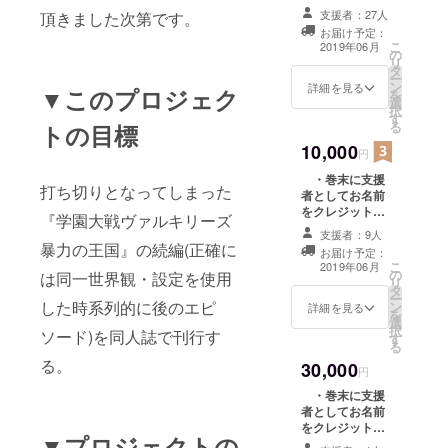
・『学園大戦
支援者：27人
頂きました次第です。
ヴァルキリーズ
お届け予定：
コールド・ギア
こ
2019年06月
の
(仮)』の現物1冊
リ
タ
・紙媒体に先
ー
ン
駆けて『学園大
詳細を見る
▼このプロジェク
を
選
戦ヴァルキリー
択
す
ズ コールド・ギ
る
トの目標
ア(仮)』本編の
10,000
PDFファイルを
円
ご送付
・巻末に支援
打ち切りとなってしまった
者としてお名前
をクレジット
『学園大戦ヴァルキリーズ
・『学園大戦
支援者：9人
ヴァルキリーズ
暴力の王国』の続編(正確に
お届け予定：
コールド・ギア
こ
2019年06月
の
(仮)』の現物1冊
は同一世界観・設定を使用
リ
タ
+特典用イラスト
ー
した時系列的に後のエピ
ン
を使用したポス
詳細を見る
を
選
トカードを贈呈
択
ソード)を同人誌で刊行す
す
・紙媒体に先
る
駆けて『学園大
る。
30,000
戦ヴァルキリー
円
ズ コールド・ギ
・巻末に支援
ア(仮)』本編の
者としてお名前
PDFファイルを
をクレジット
ご送付
▼プロジェクトの
・『学園大戦