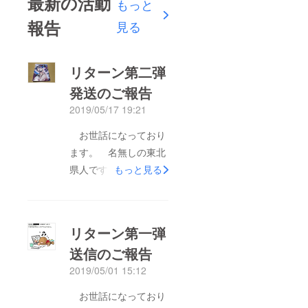
最新の活動
もっと
報告
見る
リターン第二弾
発送のご報告
2019/05/17 19:21
お世話になっており
ます。 名無しの東北
県人です。 先日、皆
もっと見る
様より製作費をご支援
頂きました当サークル
の新作小説同人誌、
リターン第一弾
『学園大戦ヴァルキ
送信のご報告
リーズ コールド・ギ
2019/05/01 15:12
ア』が無事に刷り上が
りました。 本日リ
お世話になっており
ターン第二弾として紙