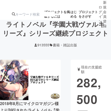
新
ロ
規
グ
会
プロジェクトを掲
はじ
プロジェクト
/
載するには
める
をさがす
イ
員
ン
登
ライトノベル『学園大戦ヴァルキ
録
リーズ』シリーズ継続プロジェクト
人気のプロ
注目のリ
注目の新着プロ
募集終了が近いプ
もうすぐ公開
913555
書籍・雑誌出版
ジェクト
ターン
ジェクト
ロジェクト
されます
アート・写真
音楽
現在の支援総
額
282,
テクノロジー・ガジェット
ゲーム・サ
500
映像・映画
書籍・雑誌
2018年8月にマイクロマガジン様
ビジネス・起業
チャレンジ
より刊行されたライトノベル『学