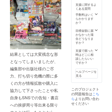
支援に関するよ
くある質問
手数料はいく
らかかります
か？
目標金額に届
かなかった場
合どうなりま
すか？
支援で困った
結果としては大変残念な形
時はどこに相
談したらいい
となってしまいましたが、
ですか？
編集部や出版社様のご尽
ヘルプページを
力、打ち切り危機の際に多
見る
くの方が情報拡散や購入に
このプロジェクト
協力して下さったことや私
の問題報告は
こち
自身もSNSでの告知・書店
ら
よりお問い合わ
せください
への挨拶周り等出来る限り