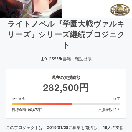
ライトノベル『学園大戦ヴァルキ
リーズ』シリーズ継続プロジェク
ト
913555
書籍・雑誌出版
現在の支援総額
282,500
円
終了
56
%達成
目標金額
499,672
円
支援者数
48
人
このプロジェクトは、
2019/01/28
に募集を開始し、
48
人の支援