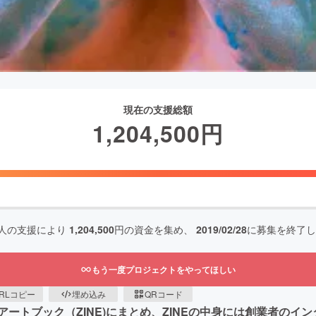
現在の支援総額
1,204,500
円
人の支援により
1,204,500
円の資金を集め、
2019/02/28
に募集を終了し
もう一度プロジェクトをやってほしい
RLコピー
埋め込み
QRコード
ートブック（ZINE)にまとめ、ZINEの中身には創業者のイ