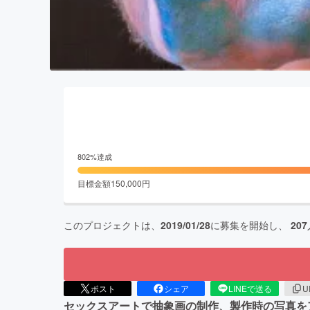
802
%達成
目標金額
150,000
円
このプロジェクトは、
2019/01/28
に募集を開始し、
207
ポスト
シェア
LINEで送る
U
セックスアートで抽象画の制作、製作時の写真をア