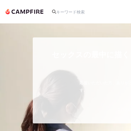
人気のプロジェクト
セックスの最中に描く
アート・写真
応援いただいた方、ありが
テクノロジー・ガジェット
す。
映像・映画
このプロ
ビジネス・起業