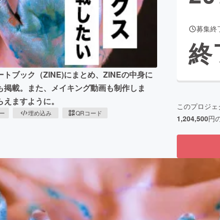
募集終
終
ブック（ZINE)にまとめ、ZINEの中身に
も掲載。また、メイキング動画も制作しま
らえますように。
このプロジェ
ピー
埋め込み
QRコード
1,204,500
円