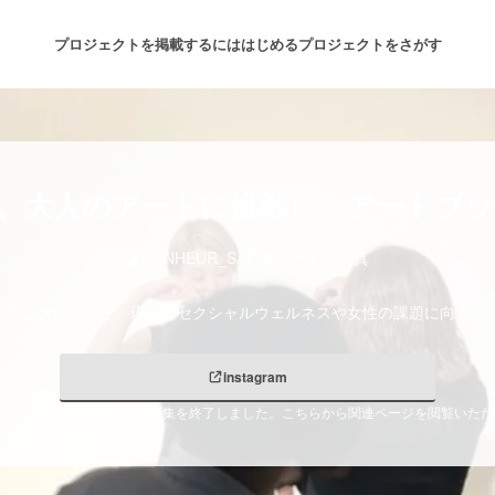
プロジェクトを掲載するには
はじめる
プロジェクトをさがす
注目のリターン
注目の新着プロジェクト
募集終了が近いプロジェクト
も
、大人のアートに挑戦し、アートブック
BONHEUR_SAKI
アート・写真
音楽
舞台・パフォーマンス
とうございました。現在はセクシャルウェルネスや女性の課題に向き合
ゲーム・サービス開発
フード・飲食店
instagram
書籍・雑誌出版
アニメ・漫画
ジェクトは2019/02/28に募集を終了しました。こちらから関連ページを閲覧いた
チャレンジ
ビューティー・ヘルスケ