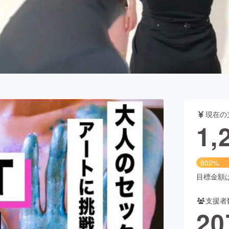
CAMPFIRE for Social Good
CAMPFIRE Creation
CAMPFIREふるさと納税
machi-ya
コミュニティ
現在の
1,
802%
目標金額は1
支援者
20