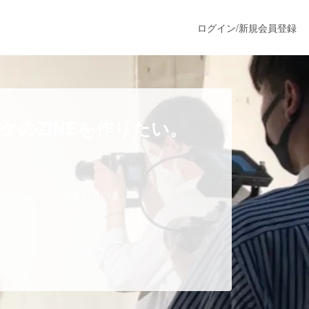
ログイン
/
新規会員登録
うすぐ公開されます
のZINEを作りたい。
プロダクト
うブランドづくりをしていま
ファッション
スポーツ
だけます。
ア
ソーシャルグッド