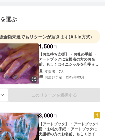
を選ぶ
標金額未達でもリターンが届きます
(All-in方式)
1,500
円
【お気持ち支援】 ・お礼の手紙 ・
アートブックに支援者の方のお名
前、もしくはイニシャルを印字 ※支
援時、必ず備考欄にご希望のお名前
支援者：7人
をご記入ください。 記入のない場合
お届け予定：2019年03月
はCAMPFIREのユーザー名を掲載い
たします。ご了承ください。
このリターンを選択する
る
3,000
円
【アートブック】 ・アートブック1
冊 ・お礼の手紙 ・アートブックに
支援者の方のお名前、もしくはイニ
シャルを印字 ※支援時、必ず備考欄