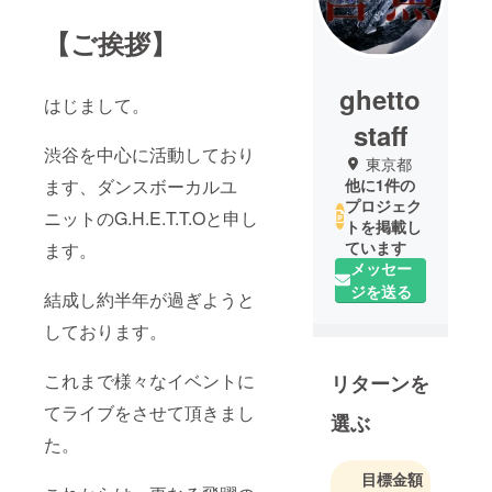
【ご挨拶】
ghetto
はじまして。
staff
渋谷を中心に活動しており
東京都
ます、ダンスボーカルユ
他に1件の
プロジェク
ニットのG.H.E.T.T.Oと申し
トを掲載し
ています
ます。
メッセー
ジを送る
結成し約半年が過ぎようと
しております。
これまで様々なイベントに
リターンを
てライブをさせて頂きまし
選ぶ
た。
目標金額