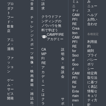
ミュ
み
プロ
音
請
ニ
ニュー
ダク
楽
求
ティ
ス
ト
CAM
ヘルプ
クラウドファ
フー
チ
PFI
お問い
ンディングの
ド・
ャ
RE
合わせ
ノウハウを無
飲食
レ
Crea
料で学ぼう
店
ン
tion
各種規定
CAMPFIRE
ジ
CAM
アカデミー
アニ
ス
利用規
PFI
メ・
ポ
約
RE
漫画
ー
CA
説
細則
for
ツ
MP
明
プライ
Soci
ファ
映
FI
会
バシー
al
ッ
像
RE
・
ポリ
Goo
ショ
・
ア
相
シー
d
ン
映
カ
談
特定商
CAM
画
デ
会
取引法
PFI
ゲー
書
ミ
に基づ
RE
ム・
籍
ー
く表記
for
サー
・
と
情報セ
Ente
ビス
雑
は
キュリ
rtain
開発
誌
ク
サ
ティ方
men
出
ラ
ポ
針
t