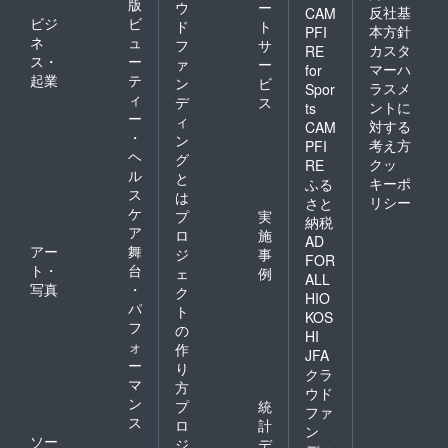
版
ウ
ー
反社基
CAM
ビジ
ビ
ド
ト
本方針
PFI
ネ
ュ
フ
サ
カスタ
RE
ス・
ー
ァ
ー
マーハ
for
起業
テ
ン
ビ
ラスメ
Spor
ィ
デ
ス
ントに
ts
ー
ィ
対する
CAM
・
ン
考え方
PFI
ヘ
グ
クッ
RE
ル
と
キーポ
ふる
ス
は
リシー
さと
ケ
プ
実
納税
ア
ロ
施
AD
アー
舞
ジ
事
FOR
ト・
台
ェ
例
ALL
写真
・
ク
HIO
パ
ト
KOS
フ
の
HI
ォ
作
JFA
ー
り
クラ
マ
方
ウド
ン
プ
統
ファ
ス
ロ
計
ン
ソー
ジ
デ