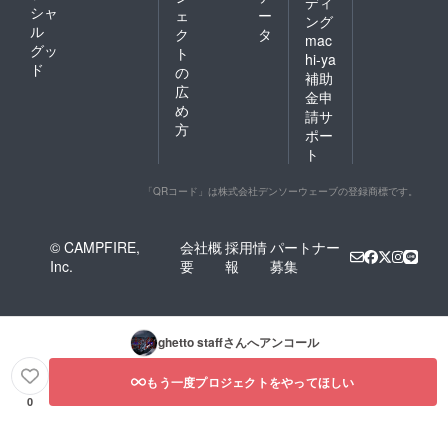
ディ
シャ
ェ
ー
ング
ル
ク
タ
mac
グッ
ト
hi-ya
ド
の
補助
広
金申
め
請サ
方
ポー
ト
「QRコード」は株式会社デンソーウェーブの登録商標です。
© CAMPFIRE,
会社概
採用情
パートナー
Inc.
要
報
募集
ghetto staff
さんへアンコール
もう一度プロジェクトをやってほしい
0