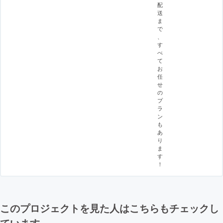
配
送
ま
で
、
す
べ
て
お
任
せ
の
プ
ラ
ン
も
あ
り
ま
す
！
このプロジェクトを見た人はこちらもチェックし
ています