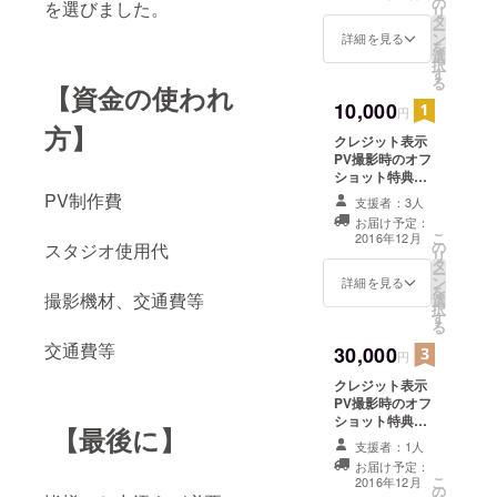
の
個別のメッセー
を選びました。
リ
タ
ジ）
ー
ン
詳細を見る
を
選
択
す
る
【資金の使われ
10,000
円
方】
クレジット表示
PV撮影時のオフ
ショット特典映
像 映像メッセー
PV制作費
支援者：3人
ジ（メンバーか
お届け予定：
ら支援者様への
こ
2016年12月
の
スタジオ使用代
個別のメッセー
リ
タ
ジ） サイン入り
ー
ン
G.H.E.T.T.Oオリ
詳細を見る
を
撮影機材、交通費等
選
ジナル Tシャツ
択
す
る
交通費等
30,000
円
クレジット表示
PV撮影時のオフ
ショット特典映
【最後に】
像 映像メッセー
支援者：1人
ジ（メンバーか
お届け予定：
ら支援者様への
こ
2016年12月
の
個別のメッセー