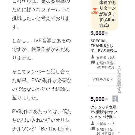
これからは、更なる飛躍の
未達でも
リターン
ために様々なフィールドに
が届きま
挑戦したいと考えておりま
す
(All-in
方式)
す。
3,000
円
しかし、LIVE音源はあるの
SPECIAL
THANKSとし
ですが、映像作品が未だあ
て、PVの最後に
クレジットを載
りません。
支援者：0人
せさせて頂きま
お届け予定：
す。
こ
2016年12月
の
そこでメンバーと話し合っ
リ
タ
ー
ン
た結果、PVの制作が必要な
詳細を見る
を
選
択
のではないかという結論に
す
る
至りました。
5,000
円
クレジット表示
PV制作にあたっては、僕た
PV撮影時のオフ
ショット特典映
ちの思い入れの強いオリジ
像 映像メッセー
支援者：1人
ジ（メンバーか
ナルソング「Be The Light」
お届け予定：
ら支援者様への
こ
2016年12月