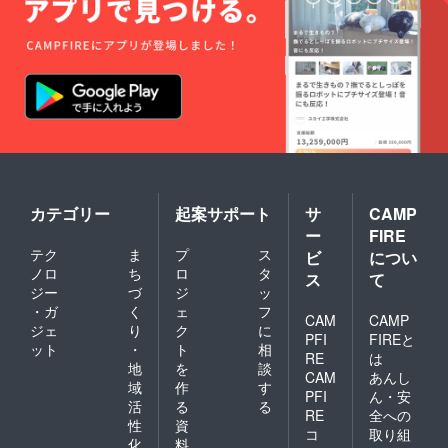
カテゴリー
起案サポート
サ
CAMP
ー
FIRE
テク
ま
プ
ス
ビ
につい
ノロ
ち
ロ
タ
ス
て
ジー
づ
ジ
ッ
・ガ
く
ェ
フ
CAM
CAMP
ジェ
り
ク
に
PFI
FIREと
ット
・
ト
相
RE
は
地
を
談
CAM
あんし
域
作
す
PFI
ん・安
活
る
る
RE
全への
性
資
コ
取り組
化
料