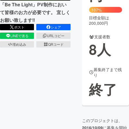
「Be The Light」PV制作におい
107%
まちづくり・地域活性化
て皆様のお力が必要です。 宜しく
目標金額は
お願い致します‼︎
200,000円
ポスト
シェア
CAMPFIRE for Social Good
CAMPFIRE Creation
LINEで送る
URLコピー
支援者数
CAMPFIREふるさと納税
machi-ya
コミュニティ
8
人
埋め込み
QRコード
募集終了まで残
り
終了
このプロジェクトは、
2016/10/09
に募集を開始