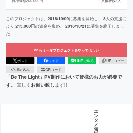
目標金額
200,000
円
支援者数
8
人
このプロジェクトは、
2016/10/09
に募集を開始し、
8
人の支援に
より
215,000
円の資金を集め、
2016/10/21
に募集を終了しまし
た
もう一度プロジェクトをやってほしい
ポスト
シェア
LINEで送る
URLコピー
埋め込み
QRコード
「Be The Light」PV制作において皆様のお力が必要で
す。 宜しくお願い致します‼︎
エ
ン
タ
メ
領