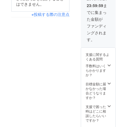
はできません。
23:59:59
ま
でに集まっ
※投稿する際の注意点
た金額が
ファンディ
ングされま
す。
支援に関するよ
くある質問
手数料はいく
らかかります
か？
目標金額に届
かなかった場
合どうなりま
すか？
支援で困った
時はどこに相
談したらいい
ですか？