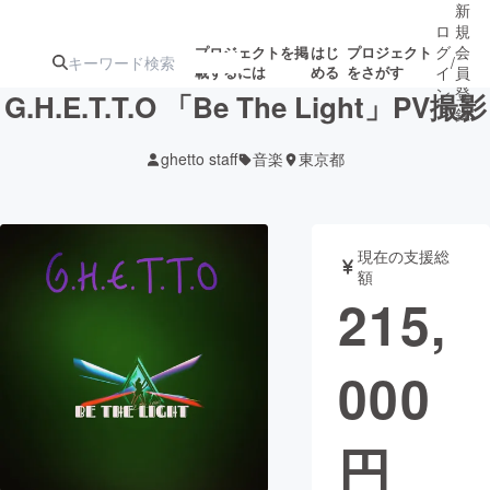
新
ロ
規
グ
会
プロジェクトを掲
はじ
プロジェクト
/
載するには
める
をさがす
イ
員
ン
登
G.H.E.T.T.O 「Be The Light」PV撮影
録
ghetto staff
音楽
東京都
人気のプロ
注目のリ
注目の新着プロ
募集終了が近いプ
もうすぐ公開
ジェクト
ターン
ジェクト
ロジェクト
されます
現在の支援総
額
アート・写真
音楽
215,
テクノロジー・ガジェット
ゲーム・サ
000
映像・映画
書籍・雑誌
円
ビジネス・起業
チャレンジ