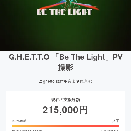
G.H.E.T.T.O 「Be The Light」PV
撮影
ghetto staff
音楽
東京都
現在の支援総額
215,000
円
終了
107
%達成