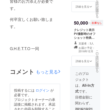
皆様のお力添えが必要で
リ
タ
ジ） サイン入り
ー
ン
G.H.E.T.T.Oオリ
詳細を見る
す。
を
選
ジナル Tシャツ
択
す
あなただけLIVE
る
何卒宜しくお願い致しま
50,000
円
在庫なし
す。
クレジット表示
PV撮影時のオフ
ショット特典映
像 映像メッセー
支援者：3人
ジ（メンバーか
G.H.E.T.T.O 一同
お届け予定：
ら支援者様への
こ
2016年12月
の
個別のメッセー
リ
タ
ジ） サイン入り
ー
ン
G.H.E.T.T.Oオリ
詳細を見る
を
選
ジナル Tシャツ
択
す
あなただけLIVE
コメント
もっと見る
る
G.H.E.T.T.O LIVE
このプロ
にて本人着用衣
ジェクト
装 1点
は、
All-In方
投稿するには
ログイン
が
式
です。
必要です。
目標金額に
プロジェクトオーナーの承
関わらず、
認後に掲載されます。承認
された内容を削除すること
2016/10/21