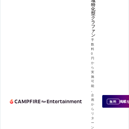
域
特
化
型
ク
ラ
フ
ァ
ン
手
数
料
0
円
か
ら
実
施
可
能
。
企
画
掲載
無料
か
ら
リ
タ
ー
ン