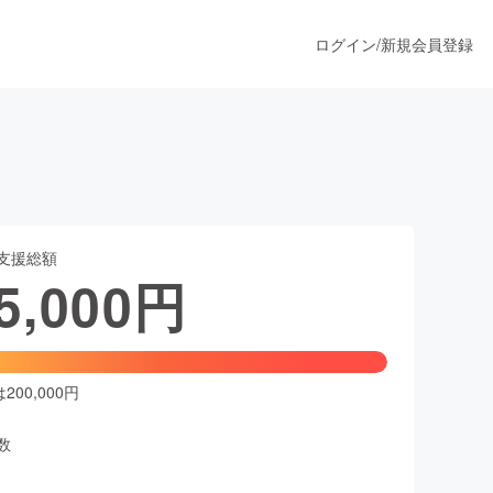
ログイン
/
新規会員登録
うすぐ公開されます
支援総額
プロダクト
5,000
円
ファッション
スポーツ
00,000円
数
ア
ソーシャルグッド
人