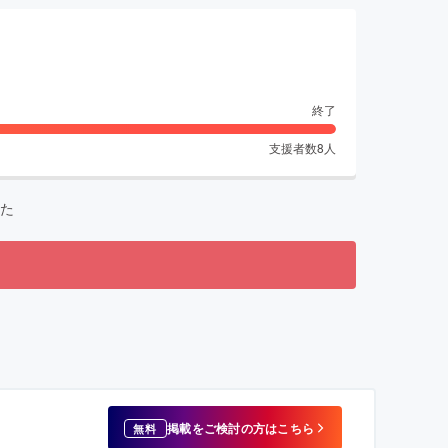
終了
支援者数
8
人
た
掲載をご検討の方はこちら
無料