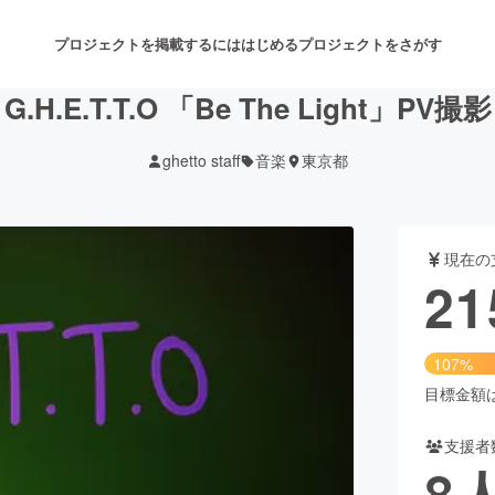
プロジェクトを掲載するには
はじめる
プロジェクトをさがす
G.H.E.T.T.O 「Be The Light」PV撮影
ghetto staff
音楽
東京都
注目のリターン
注目の新着プロジェクト
募集終了が近いプロジェクト
も
現在の
音楽
舞台・パフォーマンス
21
ゲーム・サービス開発
フード・飲食店
107%
書籍・雑誌出版
アニメ・漫画
目標金額は2
支援者
チャレンジ
ビューティー・ヘルスケ
8