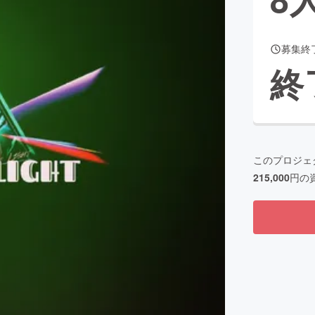
募集終
CAMPFIRE for Social Good
CAMPFIRE Creation
終
CAMPFIREふるさと納税
machi-ya
コミュニティ
このプロジェ
215,000
円の