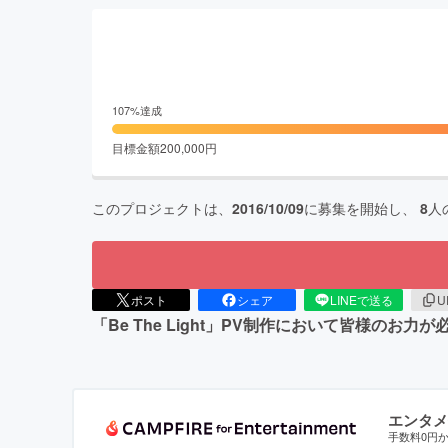
107
%達成
目標金額
200,000
円
このプロジェクトは、
2016/10/09
に募集を開始し、
8
人
ポスト
シェア
LINEで送る
U
「Be The Light」PV制作において皆様のお力
エンタメ
手数料0円