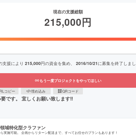
現在の支援総額
215,000
円
の支援により
215,000
円の資金を集め、
2016/10/21
に募集を終了しまし
もう一度プロジェクトをやってほしい
RLコピー
埋め込み
QRコード
が必要です。 宜しくお願い致します‼︎
領域特化型クラファン
から実施可能。 企画からリターン配送まで、すべてお任せのプランもあります！