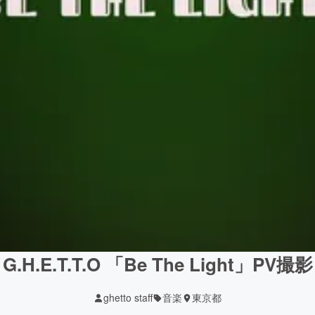
G.H.E.T.T.O 「Be The Light」PV撮影
ghetto staff
音楽
東京都